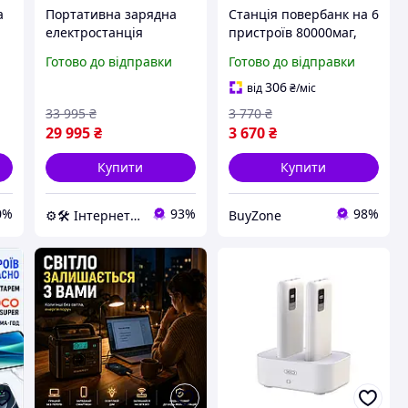
а
Портативна зарядна
Станція повербанк на 6
електростанція
пристроїв 80000маг,
SHELVIK 1800 Вт
Зручний павербанк з
Готово до відправки
Готово до відправки
повербанк потужна
LED-дисплем,
станція для зарядки
Павербанк-акамулятор
306
від
₴
/міс
приладів
із величезною ємністю
33 995
₴
3 770
₴
електростанція станція
80000mAh
29 995
₴
3 670
₴
Купити
Купити
0%
93%
98%
⚙️🛠 Інтернет-магазин ALORA
BuyZone