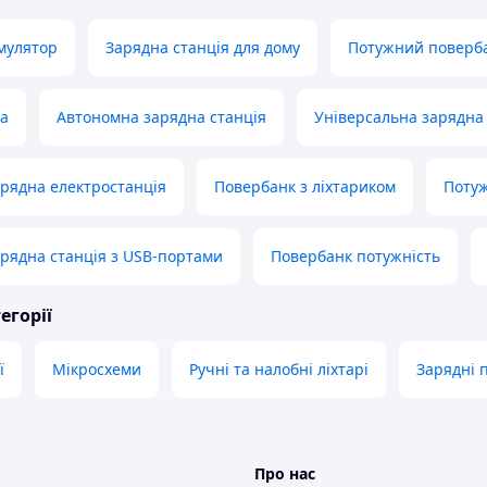
мулятор
Зарядна станція для дому
Потужний поверб
ка
Автономна зарядна станція
Універсальна зарядна 
рядна електростанція
Повербанк з ліхтариком
Потуж
рядна станція з USB-портами
Повербанк потужність
егорії
ї
Мікросхеми
Ручні та налобні ліхтарі
Зарядні 
Про нас