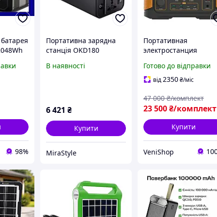
 батарея
Портативна зарядна
Портативная
 2048Wh
станція OKD180
электростанция
анції
45000мАг /
павербанк Wimpex
равки
В наявності
Готово до відправки
ербанк
Електростанція для
WX1437 / Повербанк
одорож
дому / Power Bank /
Wimpex WX1437
2350
від
₴
/міс
Повербанк 180Вт,
Портативна
47 000
₴/комплект
2хUSB, DC12V,
електростанція
23 500
₴/комплект
6 421
₴
и
Купити
Купити
98%
10
VeniShop
MiraStyle