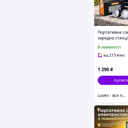
Портативна со
зарядна станці
повербанк на 
В наявності
кемпінговий лі
YoboLIFE LM-36
215
від
₴
/міс
LiFePO4 (TOL)
1 290
₴
Купит
Luvex - все потрібне в одному місці