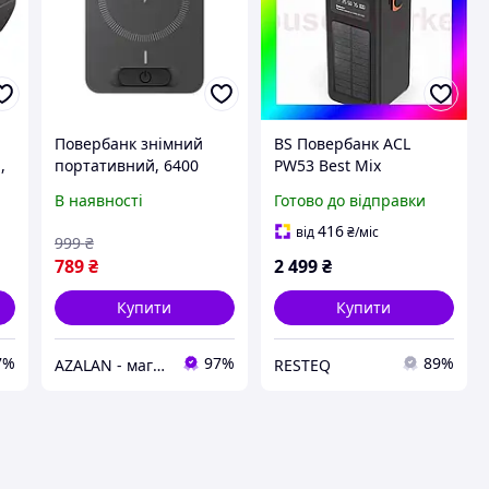
Повербанк знімний
BS Повербанк ACL
,
портативний, 6400
PW53 Best Mix
мАг/3.7 В, бездротова
80000mAh із сонячною
В наявності
Готово до відправки
зарядка макс. 15 Вт.,
панеллю та ліхтариком
для зарядних станцій
потужна зарядна
416
від
₴
/міс
999
₴
STORM INTERTOOL WT-
станція для BAS77/N
789
₴
2 499
₴
7010
Купити
Купити
7%
97%
89%
AZALAN - магазин інструментів для дому та саду
RESTEQ