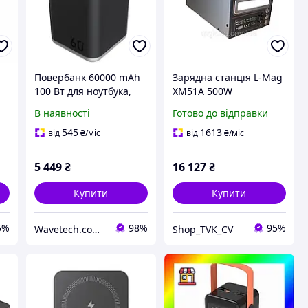
Повербанк 60000 mAh
Зарядна станція L-Mag
100 Вт для ноутбука,
XM51A 500W
телефону. Зарядна
Портативний зарядний
В наявності
Готово до відправки
станція на 6 портів USB
пристрій Повербанк
Powerbank із
545
1613
від
₴
/міс
від
₴
/міс
и
ліхтариком
5 449
₴
16 127
₴
Купити
Купити
5%
98%
95%
Wavetech.com.ua - Інтернет магазин корисних покупок
Shop_TVK_CV