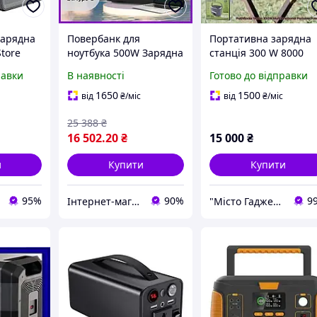
зарядна
Повербанк для
Портативна зарядна
Store
ноутбука 500W Зарядна
станція 300 W 8000
станція для ноутбука
mAh УМБ ups
равки
В наявності
Готово до відправки
нальна
220В Потужний
повербанк генератор
рядна
повербанк для
бездротова зарядка
1650
1500
від
₴
/міс
від
₴
/міс
омна
ноутбука BIO
ковтол ноутбук ТВ ПК
25 388
₴
нція
16 502
.20
₴
15 000
₴
и
Купити
Купити
95%
90%
9
Інтернет-магазин DOBRO
"Місто Гаджетів" інтернет магазин