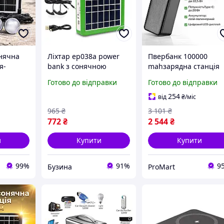
нячна
Ліхтар ep038a power
Пвербанк 100000
я-
bank з сонячною
mahзарядна станція
6000мАч
панеллю дві лампочки
смартфону, великий
Готово до відправки
Готово до відправки
хтар
кемпінгова сонячна
повербанк на 100000,
05 12V
станція повербанк
Powerbank QC3
254
від
₴
/міс
kolibri
потужний дві зарядк
965
₴
3 101
₴
одночасно
772
₴
2 544
₴
и
Купити
Купити
99%
91%
9
Бузина
ProMart