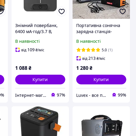
Знімний повербанк,
Портативна сонячна
6400 мА·год/3.7 В,
зарядна станція-
бездротове
повербанк на 5000мАч
В наявності
В наявності
заряджання макс. 15
кемпінговий ліхтар
Вт, для зарядних
Yobolife LM-3601 (TOL)
109
від
₴
/міс
5.0
(1)
станцій WT-7010
213
від
₴
/міс
1 088
₴
1 280
₴
Купити
Купити
0%
97%
99%
Інтернет-магазин "KrazAuto"
Luvex - все потрібне в одному місці