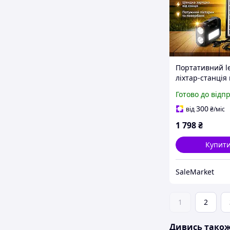
Портативний l
ліхтар-станція
сонячній батар
Готово до відп
8017 з поверба
Багатофункціо
300
від
₴
/міс
Сонячна станц
1 798
₴
Купит
SaleMarket
1
2
Дивись тако