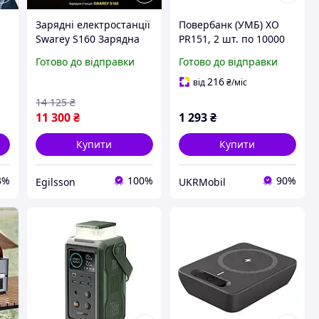
Зарядні електростанції
Повербанк (УМБ) XO
Swarey S160 Зарядна
PR151, 2 шт. по 10000
р
станція для дому
mAh, зарядна станція,
Готово до відправки
Готово до відправки
м
Станция 300 ват,
USB + Type-C, White
e-
Электрогенератор
216
від
₴
/міс
портативный 65W
14 125
₴
MPPT Повербанки
11 300
₴
1 293
₴
Купити
Купити
3%
100%
90%
Egilsson
UKRMobil