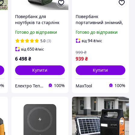
Повербанк для
Повербанк
ноутбуків та старлінк
портативний знімний,
JOYROOM PD100W
6400 мАг/3,7 В,
Готово до відправки
Готово до відправки
75000mAh з висувною
бездротова зарядка
підсвіткою, зарядна
макс. 15 Вт, для
94
5.0
(3)
від
₴
/міс
станція 240Wh,
зарядних станцій WT-
650
від
₴
/міс
999
₴
зелений
7011/7012/7013, STORM
6 498
₴
939
₴
Купити
Купити
9%
100%
100%
Електро Тепло Україна
MaxTool