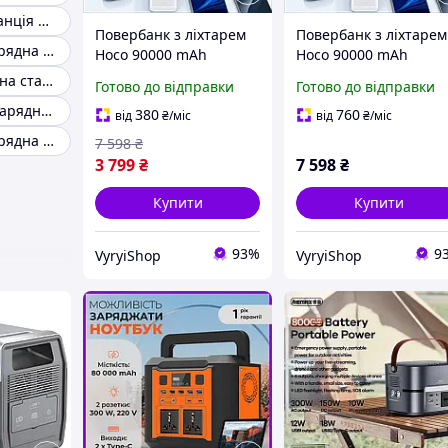
Портативна станція живлення
Повербанк з ліхтарем
Повербанк з ліхтарем
Портативна зарядна станція allpowers s300
Hoco 90000 mAh
Hoco 90000 mAh
Зовнішній акумулятор
Зовнішній акумулято
Потужна зарядна станція повербанк на 1000 ватів
Готово до відправки
Готово до відправки
з цифровим дисплеєм
з цифровим дисплеє
Портативний зарядний пристрій для квартири
Power Bank 4 USB Type-
Power Bank 4 USB Typ
380
760
від
₴
/міс
від
₴
/міс
C MicroUSB Зарядна
C MicroUSB Зарядна
Портативна зарядна електростанція powerbank
7 598
₴
станція
станція
3 799
₴
7 598
₴
Купити
Купити
93%
9
VyryiShop
VyryiShop