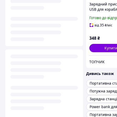
Зарядний прис
USB для кораб
(заряджання ві
Готово до відп
повербанку, ста
авто)
35
від
₴
/міс
348
₴
Купит
ТОПЧИК
Дивись також
Портативна ст