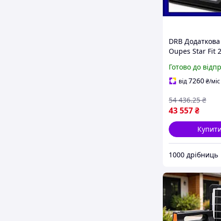
DRB Додаткова
Oupes Star Fit
для зарядної ст
Готово до відп
потужний пов
для дому та п
7260
від
₴
/міс
DRB_Q7
54 436
.25
₴
43 557
₴
Купит
1000 дрібниць