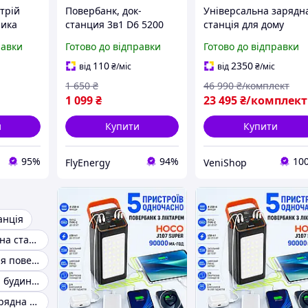
трій
Повербанк, док-
Універсальна зарядн
лика
станция 3в1 D6 5200
станція для дому
д
мАч 15W (Magsafe)
Wimpex WX1437 /
равки
Готово до відправки
Готово до відправки
нції,
Повербанк Wimpex
Електростанція
110
2350
від
₴
/міс
від
₴
/міс
переносна WX1437
1 650
₴
46 990
₴/комплект
Зарядна станція для
1 099
₴
23 495
₴/комплект
дому
и
Купити
Купити
95%
94%
10
FlyEnergy
VeniShop
анція
Потужна зарядна станція
Зарядна станція повербанк
Power bank для будинку
Портативна зарядна станція allpowers s200