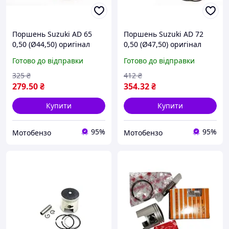
Поршень Suzuki AD 65
Поршень Suzuki AD 72
0,50 (Ø44,50) оригінал
0,50 (Ø47,50) оригінал
Taiwan SEE
Taiwan SEE
Готово до відправки
Готово до відправки
325
₴
412
₴
279
.50
₴
354
.32
₴
Купити
Купити
95%
95%
Мотобензо
Мотобензо