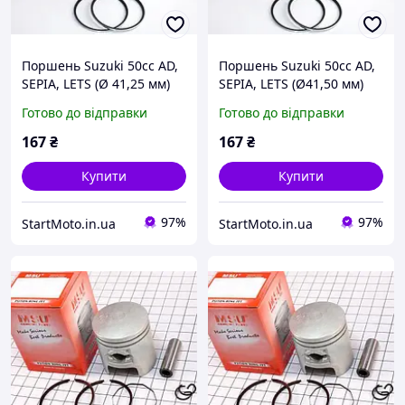
Поршень Suzuki 50cc AD,
Поршень Suzuki 50cc AD,
SEPIA, LETS (Ø 41,25 мм)
SEPIA, LETS (Ø41,50 мм)
+0,25"TATA"
+0,50
Готово до відправки
Готово до відправки
167
₴
167
₴
Купити
Купити
97%
97%
StartMoto.in.ua
StartMoto.in.ua