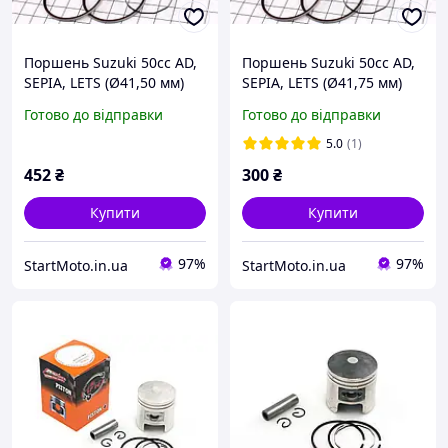
Поршень Suzuki 50cc AD,
Поршень Suzuki 50cc AD,
SEPIA, LETS (Ø41,50 мм)
SEPIA, LETS (Ø41,75 мм)
+0,50 "MSU" Taiwan
+0,75 "MSU" Taiwan
Готово до відправки
Готово до відправки
5.0
(1)
452
₴
300
₴
Купити
Купити
97%
97%
StartMoto.in.ua
StartMoto.in.ua