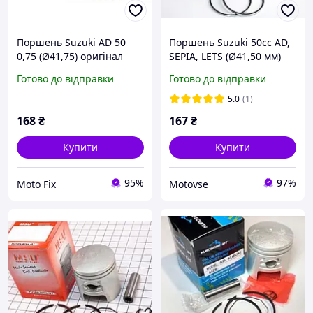
Поршень Suzuki AD 50
Поршень Suzuki 50cc AD,
0,75 (Ø41,75) оригінал
SEPIA, LETS (Ø41,50 мм)
Taiwan SEE, PC-P-5688
+0,50 "TATA"
Готово до відправки
Готово до відправки
5.0
(1)
168
₴
167
₴
Купити
Купити
95%
97%
Moto Fix
Motovse