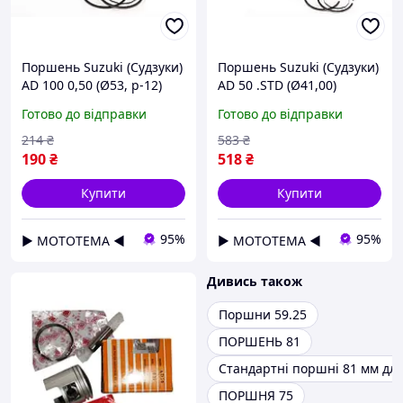
Поршень Suzuki (Судзуки)
Поршень Suzuki (Судзуки)
AD 100 0,50 (Ø53, p-12)
AD 50 .STD (Ø41,00)
оригінал Taiwan SEE
оригінал Taiwan SEE
Готово до відправки
Готово до відправки
214
₴
583
₴
190
₴
518
₴
Купити
Купити
95%
95%
▶ МОТОТЕМА ◀
▶ МОТОТЕМА ◀
Дивись також
Поршни 59.25
ПОРШЕНЬ 81
Стандартні поршні 81 мм для
ПОРШНЯ 75