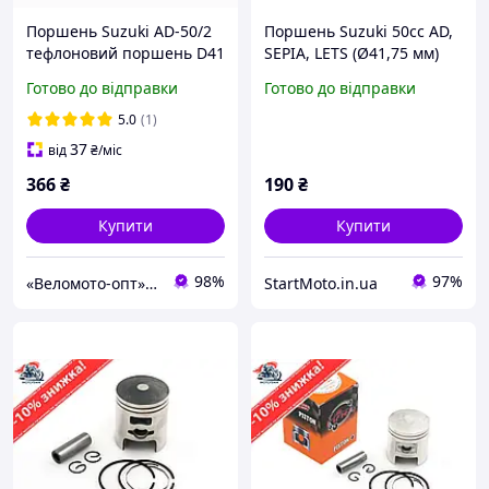
Поршень Suzuki AD-50/2
Поршень Suzuki 50cc AD,
тефлоновий поршень D41
SEPIA, LETS (Ø41,75 мм)
мм палець 10 мм
+0,75 "Kurosawa"
Готово до відправки
Готово до відправки
COD:1093-013 JWBP
5.0
(1)
37
від
₴
/міс
366
₴
190
₴
Купити
Купити
98%
97%
«Веломото-опт» — магазин запчастин для велосипедів та мототехніки
StartMoto.in.ua