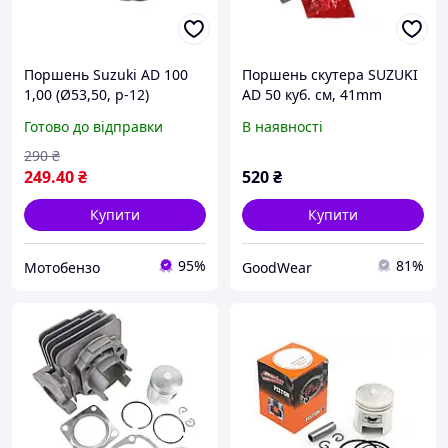
Поршень Suzuki AD 100
Поршень скутера SUZUKI
1,00 (Ø53,50, p-12)
AD 50 куб. см, 41mm
оригінал Taiwan SEE
Готово до відправки
В наявності
290
₴
249
.40
₴
520
₴
Купити
Купити
95%
81%
Мотобензо
GoodWear