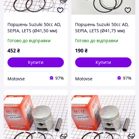
Поршень Suzuki 50cc AD,
Поршень Suzuki 50cc AD,
SEPIA, LETS (Ø41,50 мм)
SEPIA, LETS (Ø41,75 мм)
+0,50 "MSU" Taiwan
+0,75 "Kurosawa"
Готово до відправки
Готово до відправки
452
₴
190
₴
Купити
Купити
97%
97%
Motovse
Motovse