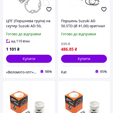
ЦПГ (Поршнева група) на
Поршень Suzuki AD
скутер Suzuki AD-50,
50.STD (Ø 41,00) оригінал
Sepia, Address 50c у
Taiwan SEE
Готово до відправки
Готово до відправки
складі поршень D-41
JWBP
110
від
₴
/міс
535
₴
1 101
₴
486
.85
₴
Купити
Купити
98%
95%
«Веломото-опт» — магазин запчастин для велосипедів та мототехніки
Kat