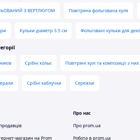
ЕЛЬОВАНИЙ З ВЕРТЛЮГОМ
Повітряна фольгована куля
ори
Кульки діаметр 3.5 см
Фольговані кульки для дек
егорії
ників
Срібні кольє
Повітряні кулі та композиції з них
нерали
Срібні каблучки
Сережки
Про нас
 продавців
Про prom.ua
тернет-магазин
на Prom
Робота в prom.ua