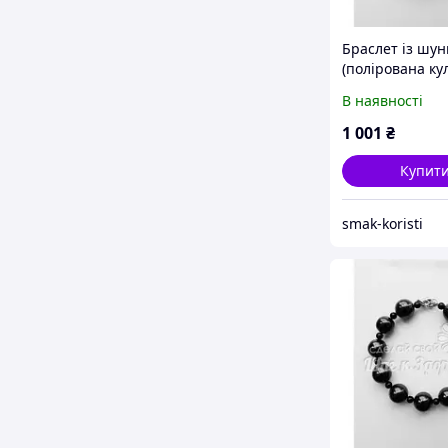
Браслет із шун
(полірована ку
В наявності
1 001
₴
Купит
smak-koristi