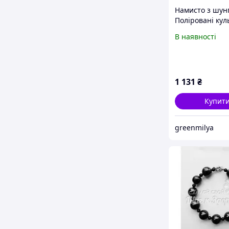
Намисто з шунг
Поліровані кул
бусини, Натур
В наявності
енергетичний 
1 131
₴
Купит
greenmilya