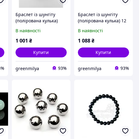
Браслет із шунгіту
Браслет із шунгіту
(полірована кулька)
(полірована кулька) 12
мм 16 бусін
В наявності
В наявності
1 001
₴
1 088
₴
Купити
Купити
3%
93%
93%
greenmilya
greenmilya