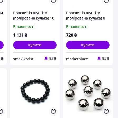
мм
Браслет із шунгіту
Браслет із шунгіту
(полірована кулька) 10
(полірована кулька) 8
мм 19 бусін
мм 24 бусін
В наявності
В наявності
1 131
₴
720
₴
Купити
Купити
2%
92%
95%
smak-koristi
marketplace