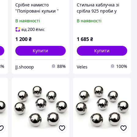
Срібне намисто
Стильна каблучка зі
"Поліровані кульки "
срібла 925 проби у
вигляді підвісних
В наявності
В наявності
полірованих кульок
19199
200
від
₴
/міс
1 200
₴
1 685
₴
Купити
Купити
8%
88%
100%
JJ.shooop
Veles