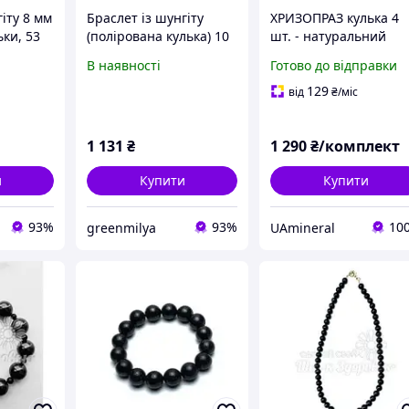
іту 8 мм
Браслет із шунгіту
ХРИЗОПРАЗ кулька 4
ьки, 53
(полірована кулька) 10
шт. - натуральний
альний
мм 19 бусін
полірований камінь -
В наявності
Готово до відправки
захист
Індонезія
129
від
₴
/міс
1 131
₴
1 290
₴/комплект
и
Купити
Купити
93%
93%
10
greenmilya
UAmineral