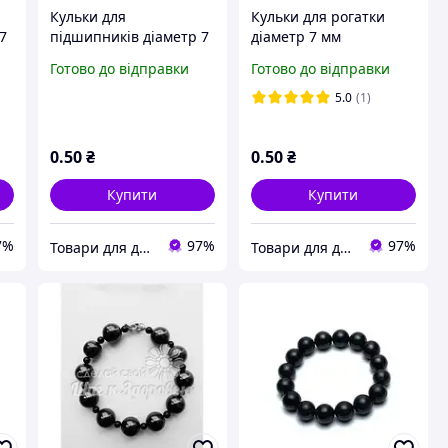
Кульки для
Кульки для рогатки
7
підшипників діаметр 7
діаметр 7 мм
мм поліровані з
поліровані з покриттям
Готово до відправки
Готово до відправки
покриттям (1 шт)
(1 шт)
5.0
(1)
0
.50
₴
0
.50
₴
Купити
Купити
7%
97%
97%
Товари для дому!
Товари для дому!