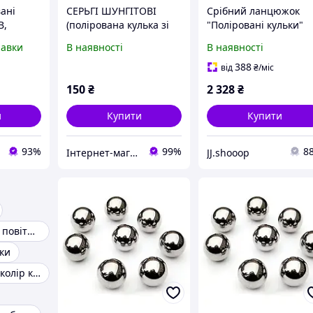
ані
СЕРЬГІ ШУНГІТОВІ
Срібний ланцюжок
B,
(полірована кулька зі
"Поліровані кульки"
5
стразами)
Pandora (Пандора)
равки
В наявності
В наявності
шт (SQY-
399104C00
388
від
₴
/міс
150
₴
2 328
₴
и
Купити
Купити
93%
99%
8
Інтернет-магазин "Крок до Здоров'я"
JJ.shooop
Різнокольорові повітряні кулі
ки
Рожеве золото колір куль