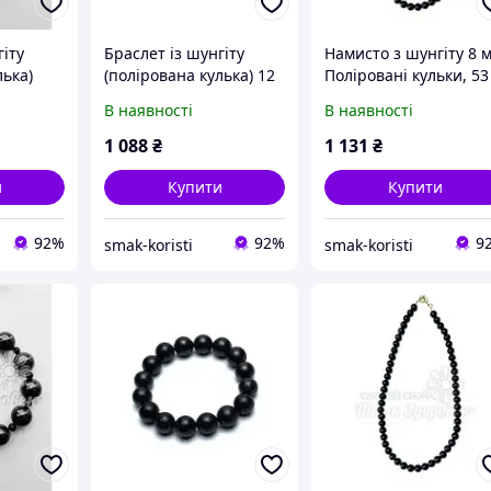
гіту
Браслет із шунгіту
Намисто з шунгіту 8 
лька)
(полірована кулька) 12
Поліровані кульки, 53
мм 16 бусін
бусини, Натуральний
В наявності
В наявності
енергетичний захист
1 088
₴
1 131
₴
и
Купити
Купити
92%
92%
9
smak-koristi
smak-koristi