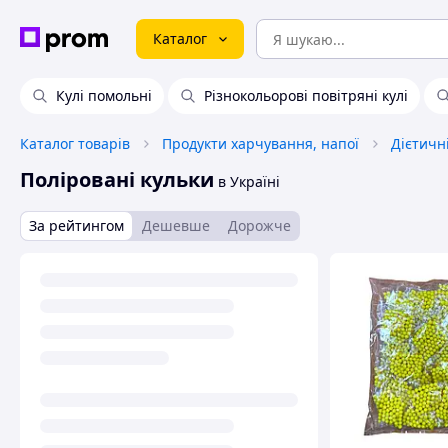
Каталог
Кулі помольні
Різнокольорові повітряні кулі
Каталог товарів
Продукти харчування, напої
Дієтичн
Поліровані кульки
в Україні
За рейтингом
Дешевше
Дорожче