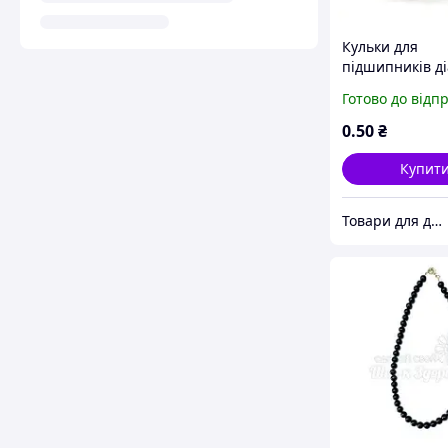
Кульки для
підшипників ді
мм поліровані 
Готово до відп
покриттям (1 ш
0
.50
₴
Купит
Товари для дому!