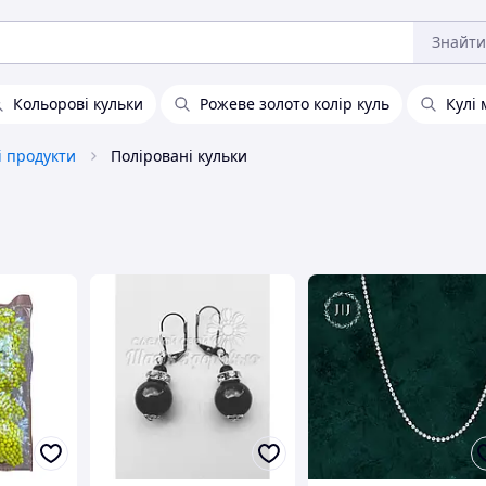
Знайти
Кольорові кульки
Рожеве золото колір куль
Кулі 
і продукти
Поліровані кульки