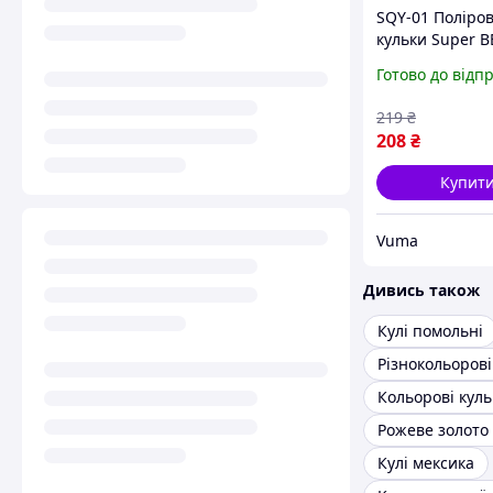
SQY-01 Поліров
кульки Super B
світло-жовті, 4
Готово до відп
упаковок × 60 
01_TB)
219
₴
208
₴
Купит
Vuma
Дивись також
Кулі помольні
Кольорові куль
Кулі мексика