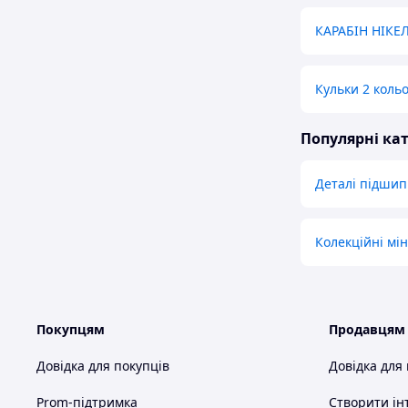
КАРАБІН НІК
Кульки 2 коль
Популярні кат
Деталі підшип
Колекційні мі
Покупцям
Продавцям
Довідка для покупців
Довідка для
Prom-підтримка
Створити ін