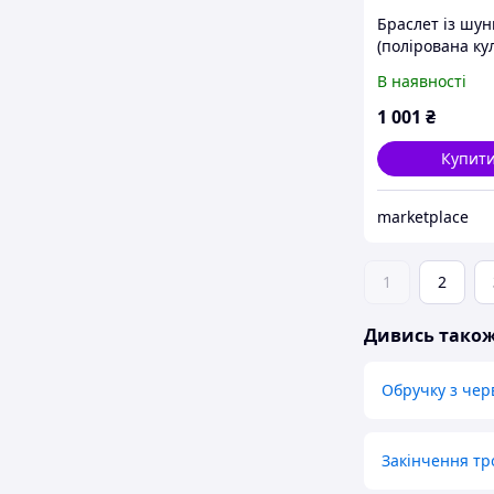
Браслет із шун
(полірована ку
В наявності
1 001
₴
Купит
marketplace
1
2
Дивись тако
Обручку з чер
Закінчення тр