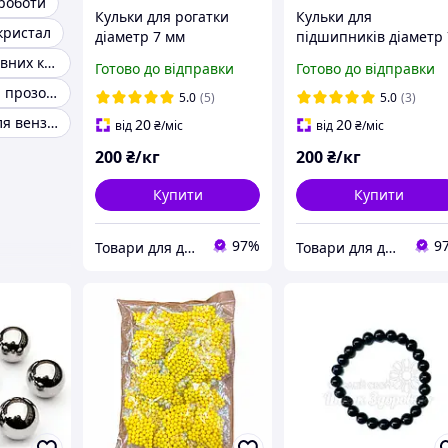
 роботи
Кульки для рогатки
Кульки для
 кристал
діаметр 7 мм
підшипників діаметр 
поліровані з покриттям
мм поліровані з
Набір різнобарвних куль
Готово до відправки
Готово до відправки
(1 кг)
покриттям (1 кг)
Куля повітряна прозора сфера
5.0
(5)
5.0
(3)
Фольгована куля вензель
20
20
від
₴
/міс
від
₴
/міс
200
₴/кг
200
₴/кг
Купити
Купити
97%
9
Товари для дому!
Товари для дому!