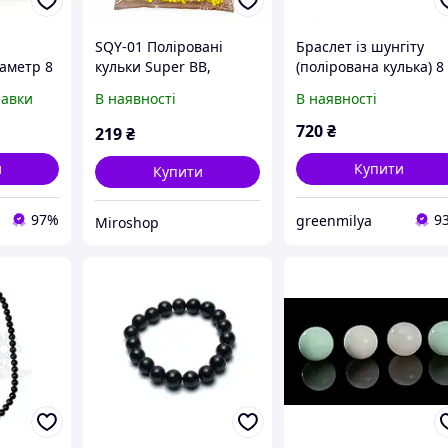
SQY-01 Поліровані
Браслет із шунгіту
аметр 8
кульки Super BB,
(полірована кулька) 8
з
світло-жовті, 45
мм 24 бусін
равки
В наявності
В наявності
т)
упаковок × 60 шт
720
₴
219
₴
и
Купити
Купити
97%
9
greenmilya
Miroshop