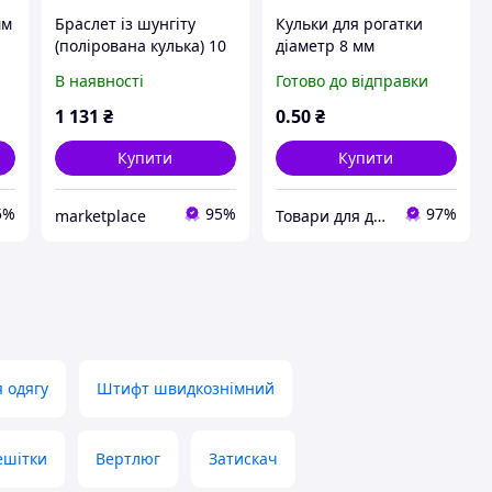
мм
Браслет із шунгіту
Кульки для рогатки
(полірована кулька) 10
діаметр 8 мм
мм 19 бусін
поліровані з покриттям
В наявності
Готово до відправки
(1 шт)
1 131
₴
0
.50
₴
Купити
Купити
5%
95%
97%
marketplace
Товари для дому!
 одягу
Штифт швидкознімний
ешітки
Вертлюг
Затискач