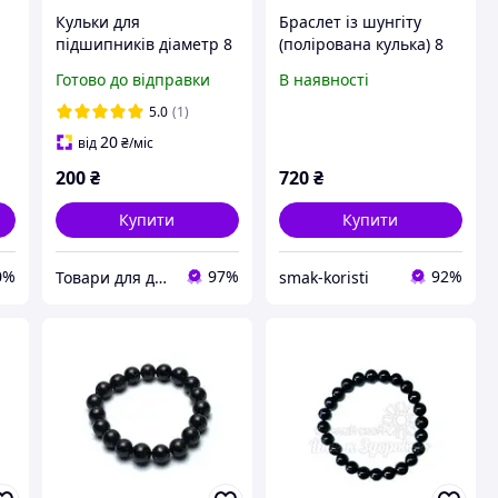
Кульки для
Браслет із шунгіту
підшипників діаметр 8
(полірована кулька) 8
мм поліровані з
мм 24 бусін
Готово до відправки
В наявності
покриттям (1 шт)
5.0
(1)
20
від
₴
/міс
200
₴
720
₴
Купити
Купити
0%
97%
92%
Товари для дому!
smak-koristi