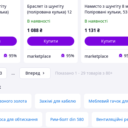
гіту
Браслет із шунгіту
Намисто з шунгіту 8 
лька)
(полірована кулька) 12
Поліровані кульки, 53
мм 16 бусін
бусини, Натуральний
В наявності
В наявності
енергетичний захист
1 088
₴
1 131
₴
и
Купити
Купити
95%
95%
9
marketplace
marketplace
3
...
Вперед
Показано 1 - 29 товарів з 80+
ж
воного золота
Зажімі для кабелю
Меблевий гачок для
оса для обтискання
Рим-болт din 580
Вентиляційні р