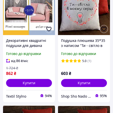
Декоративні квадратні
Подушка плюшева 35*35
подушки для дивана
з написом "Ти - світло в
Комплект інтер'єрних
моєму серці" декоративна
Готово до відправки
Готово до відправки
подушок Гіпоалергенні
інтер'єрна на подарунок
плюшеві подушки
86
від
₴
/міс
5.0
(1)
1 724
₴
862
₴
603
₴
Купити
Купити
94%
95%
Textil Stylno
Shop Sho Nado - інтернет магазин подарунків і прикрас