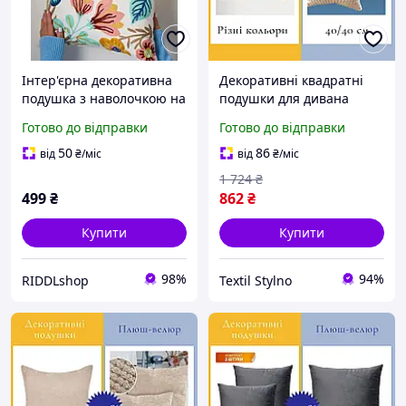
Інтер'єрна декоративна
Декоративні квадратні
подушка з наволочкою на
подушки для дивана
блискавці в стилі бохо
Комплект інтер'єрних
Готово до відправки
Готово до відправки
(килимова вишивка) Піон
подушок Гіпоалергенні
плюшеві подушки
50
86
від
₴
/міс
від
₴
/міс
1 724
₴
499
₴
862
₴
Купити
Купити
98%
94%
RIDDLshop
Textil Stylno