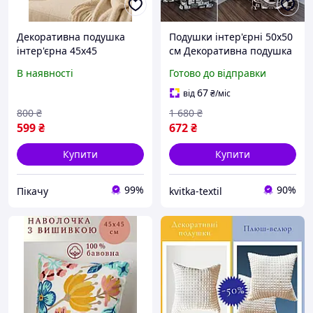
Декоративна подушка
Подушки інтер'єрні 50х50
інтер'єрна 45x45
см Декоративна подушка
бавовняна з листям і
для дивана 2 шт Подушки
В наявності
Готово до відправки
бахромою для дивана та
для декору
ліжка в стилі бохо
протиалергенні
67
від
₴
/міс
зелений (P60161/52)
800
₴
1 680
₴
599
₴
672
₴
Купити
Купити
99%
90%
Пікачу
kvitka-textil