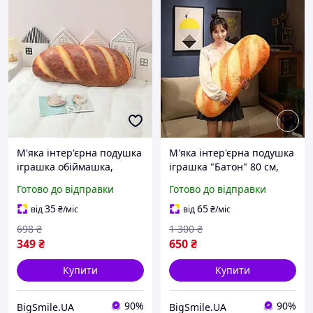
М'яка інтер'єрна подушка
М'яка інтер'єрна подушка
іграшка обіймашка,
іграшка "Батон" 80 см,
весела іграшка у формі
для обіймів, зручна
Готово до відправки
Готово до відправки
хліба 41 см
подушка для вагітних
35
65
від
₴
/міс
від
₴
/міс
698
₴
1 300
₴
349
₴
650
₴
Купити
Купити
90%
90%
BigSmile.UA
BigSmile.UA