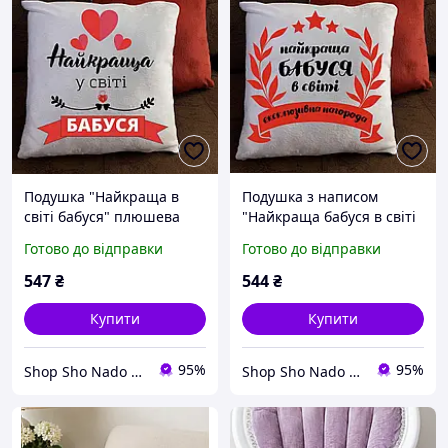
Подушка "Найкраща в
Подушка з написом
світі бабуся" плюшева
"Найкраща бабуся в світі
35*35 з написом
" плюшева 35*35
Готово до відправки
Готово до відправки
декоративна інтер'єрна
декоративна інтер'єрна
на подарунок
на подарунок
547
₴
544
₴
Купити
Купити
95%
95%
Shop Sho Nado - інтернет магазин подарунків і прикрас
Shop Sho Nado - інтернет магазин подарунків і прикрас