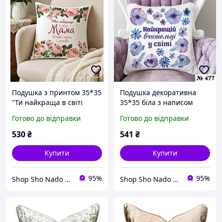
Подушка з принтом 35*35
Подушка декоративна
"Ти найкраща в світі
35*35 біла з написом
мама" інтер'єрна на
Найкращій вчительці
Готово до відправки
Готово до відправки
подарунок мамі
інтер'єрна на подарунок
вчителю
530
₴
541
₴
Купити
Купити
95%
95%
Shop Sho Nado - інтернет магазин подарунків і прикрас
Shop Sho Nado - інтернет магазин подарунків і прикрас