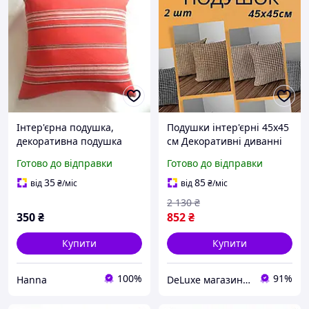
Інтер'єрна подушка,
Подушки інтер'єрні 45х45
декоративна подушка
см Декоративні диванні
Етно-стиль 45*45 см
подушки 2 шт. Красиві
Готово до відправки
Готово до відправки
подушки м'які Подушка
стандартна
35
85
від
₴
/міс
від
₴
/міс
2 130
₴
350
₴
852
₴
Купити
Купити
100%
91%
Hanna
DeLuxe магазин текстилю