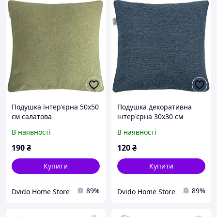
Подушка інтер'єрна 50х50
Подушка декоративна
см салатова
інтер'єрна 30х30 см
темно-лазурна aegean
В наявності
В наявності
190
₴
120
₴
Купити
Купити
89%
89%
Dvido Home Store
Dvido Home Store