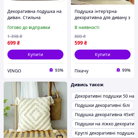
Декоративна подушка на
Подушка інтер'єрна
диван. Стильна
декоративна для дивану з
інтер'єрна подушка
квітковим узором 45x45
Готово до відправки
В наявності
Сучасна дизайнерська
см (60077/52)
подушка 45*45, стиль 9
1 398
₴
800
₴
699
₴
599
₴
Купити
Купити
93%
99%
VINGO
Пікачу
Дивись також
Декоративні подушки 50 на 
Подушки декоративні білі
Подушка декоративна 45х45
Подушки на ліжко декоратив
Круглі декоративні подушки