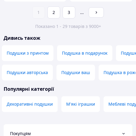
1
2
3
...
Показано 1 - 29 товарів з 9000+
Дивись також
Подушки з принтом
Подушка в подарунок
Подушк
Подушки авторська
Подушки ваш
Подушка в роже
Популярні категорії
Декоративні подушки
М'які іграшки
Меблеві под
Покупцям