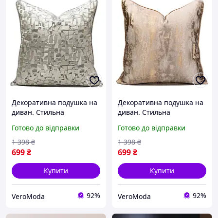
Декоративна подушка на
Декоративна подушка на
диван. Стильна
диван. Стильна
інтер'єрна подушка
інтер'єрна подушка
Готово до відправки
Готово до відправки
Сучасна дизайнерська
Сучасна дизайнерська
подушка 45*45, стиль 7
подушка 45*45, стиль 9
1 398
₴
1 398
₴
699
₴
699
₴
Купити
Купити
92%
92%
VeroModa
VeroModa