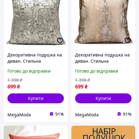
Декоративна подушка на
Декоративна подушка на
диван. Стильна
диван. Стильна
інтер'єрна подушка
інтер'єрна подушка
Готово до відправки
Готово до відправки
Сучасна дизайнерська
Сучасна дизайнерська
подушка 45*45, стиль 7
подушка 45*45, стиль 9
1 398
₴
1 398
₴
699
₴
699
₴
Купити
Купити
91%
91%
MegaModa
MegaModa