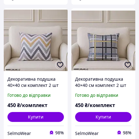
Декоративна подушка
Декоративна подушка
40×40 см комплект 2 шт
40×40 см комплект 2 шт
інтер'єрна подушка з
інтер'єрна подушка з
Готово до відправки
Готово до відправки
фланелі, подушка на
фланелі, подушка на
диван наповнювач
диван наповнювач
450
₴/комплект
450
₴/комплект
синтепух
синтепух
Купити
Купити
98%
98%
SelmoWear
SelmoWear