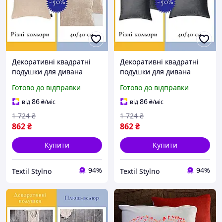
Декоративні квадратні
Декоративні квадратні
подушки для дивана
подушки для дивана
Комплект інтер'єрних
Комплект інтер'єрних
Готово до відправки
Готово до відправки
подушок Гіпоалергенні
подушок Гіпоалергенні
плюшеві подушки
плюшеві подушки
86
86
від
₴
/міс
від
₴
/міс
1 724
₴
1 724
₴
862
₴
862
₴
Купити
Купити
94%
94%
Textil Stylno
Textil Stylno