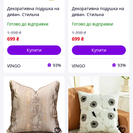
Декоративна подушка на
Декоративна подушка на
диван. Стильна
диван. Стильна
інтер'єрна подушка
інтер'єрна подушка
Готово до відправки
Готово до відправки
Сучасна дизайнерська
Сучасна дизайнерська
подушка 45*45, стиль 1
подушка 45*45, стиль 7
1 398
₴
1 398
₴
699
₴
699
₴
Купити
Купити
93%
93%
VINGO
VINGO