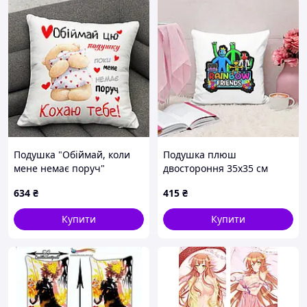
Подушка "Обіймай, коли
Подушка плюш
мене немає поруч"
двостороння 35х35 см
(двосторонній друк)
Райдужні Друзі / Rainbow
634
₴
415
₴
Friends
Купити
Купити