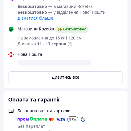
чохлом і наповнювачем
стане
Безкоштовно
— в магазини Rozetka
яскравим акцентом у вашій вітальні
Безкоштовно
— у відділення Нової Пошти
або спальні. Це не просто подушка – це
Дізнатися більше
стиль і комфорт в одному!
Магазини Rozetka
Безкоштовно
Додайте затишку вашій оселі з
✨
На замовлення до 15 кг і 120 см
м’якими та красивими
Доставка
11 - 13 серпня
подушками!
✨
Нова Пошта
Дивитись все
Оплата та гарантії
Безпечна оплата карткою
Без переплат