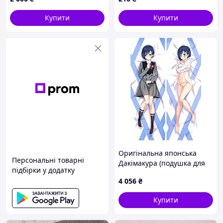
Купити
Купити
Оригінальна японська
Персональні товарні
Дакімакура (подушка для
підбірки у додатку
обіймів) 150 см DARLING in
4 056
₴
the FRANXX — Ichigo tape 1
Купити