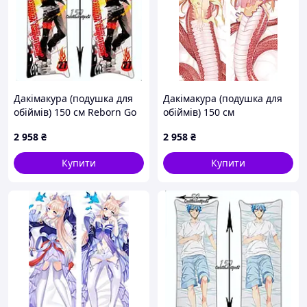
Дакімакура (подушка для
Дакімакура (подушка для
обіймів) 150 см Reborn Go
обіймів) 150 см
Go
Повсякденне життя з
2 958
₴
2 958
₴
дівчиною-монстром tape 3
Купити
Купити