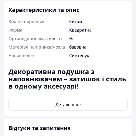
Характеристики та опис
Країна виробник
Китай
Форма
Квадратна
Ортопедичні властивості
Ні
Матеріал напірника/чохла
бавовна
Наповнювач
Синтепух
Декоративна подушка з
наповнювачем – затишок і стиль
в одному аксесуарі!
Ідеальне рішення для тих, хто цінує не
лише красу, а й комфорт! Ця
Детальніше
декоративна подушка з
наволочкою та наповнювачем із
синтепуху
готова до використання –
Відгуки та запитання
просто покладіть її на диван, ліжко або