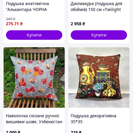
Подушка анатомічна
Дакімакура (подушка для
"Алькантара ЧОРНА
обіймів) 150 см «Twilight
вишита"
Princess Midna The Legend
349
₴
of Zelda Midona» tape 1
275
.71
₴
2 958
₴
Купити
Купити
Наволочка сюзане ручної
Подушка декоративна
вишивки шовк. Узбекистан
35*35
2 000
₴
216
₴