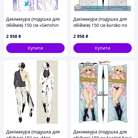
Дакімакура (подушка для
Дакімакура (подушка для
обіймів) 150 см «Genshin
обіймів) 150 см kuroko no
Impact Sangonomiya
basket — Kuroko Tetsuya
2 958
₴
2 958
₴
Kokomi» tape 2
Купити
Купити
Дакімакура (подушка для
Дакімакура (подушка для
обіймів) 150 см «Моя
обіймів) 150 см Scarlet Kaya