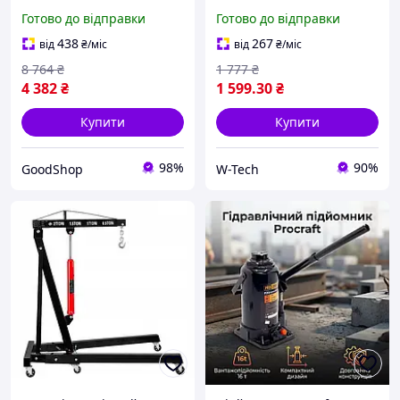
підкатний пневматичний
універсальний підйомник
Готово до відправки
Готово до відправки
підйомник-подушка для
для авто
шиномонтажу, СТО,
438
267
від
₴
/міс
від
₴
/міс
трактора та авто
8 764
₴
1 777
₴
4 382
₴
1 599
.30
₴
Купити
Купити
98%
90%
GoodShop
W-Tech