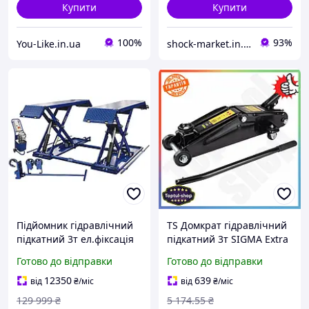
Купити
Купити
100%
93%
You-Like.in.ua
shock-market.in.ua
Підйомник гідравлічний
TS Домкрат гідравлічний
підкатний 3т ел.фіксація
підкатний 3т SIGMA Extra
Line для СТО та
Готово до відправки
Готово до відправки
шиномонтажу підйомник
для автомобілів SHT55_Q
12350
639
від
₴
/міс
від
₴
/міс
129 999
₴
5 174
.55
₴