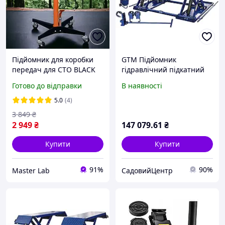
Підйомник для коробки
GTM Підйомник
передач для СТО BLACK
гідравлічний підкатний
500кг. підкатний знімач
3т ел.фіксація
Готово до відправки
В наявності
для коробки передач для
СТО
5.0
(4)
3 849
₴
2 949
₴
147 079
.61
₴
Купити
Купити
91%
90%
Master Lab
СадовийЦентр