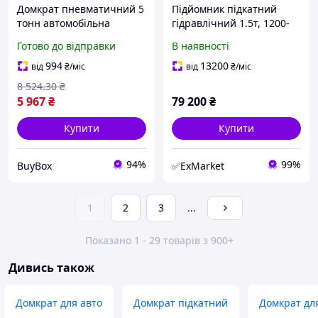
Домкрат пневматичний 5
Підйомник підкатний
тонн автомобільна
гідравлічний 1.5т, 1200-
пневмоподушка
1850мм, 220В для батарей
Готово до відправки
В наявності
підкатний підйомник для
електромобілів LAUNCH
авто майстерні гаража
TLT615D
994
13200
від
₴
/міс
від
₴
/міс
14-400мм
8 524
.30
₴
5 967
₴
79 200
₴
Купити
Купити
94%
99%
BuyBox
✅ExMarket
1
2
3
...
Показано 1 - 29 товарів з 900+
Дивись також
Домкрат для авто
Домкрат підкатний
Домкрат для