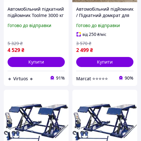
Автомобільний підкатний
Автомобільний підйомник
підйомник Toolme 3000 кг
/ Підкатний домкрат для
75мм низький домкрат
шиномонтажу, 80 365 мм,
Готово до відправки
Готово до відправки
підкатний гідравліка для
BOXER BX-456, Чорний /
авто
Гідравлічний домкрат
250
від
₴
/міс
підкатний 3т
5 329
₴
3 570
₴
4 529
₴
2 499
₴
Купити
Купити
91%
90%
🔹 Virtuos 🔹
Marcat ⭐⭐⭐⭐⭐