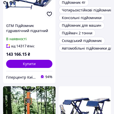
Підйомник 4т
Чотирьохстійкові підйомник
Консольні підйомники
Підйомник для машин
GTM Підйомник
гідравлічний підкатний
Підіймач 2 тонни
3т ел.фіксація
В наявності
Складський підйомник
14317
від
₴
/міс
Автомобільні підйомники дл
143 166
.15
₴
Купити
94%
Гіперцентр Київ — професійне обладнання для ресторанів, магазинів і складів