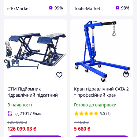
99%
98%
✅ExMarket
Tools-Market
GTM Підйомник
Кран гідравлічний CATA 2
гідравлічний підкатний
т професійний кран
3т ел.фіксація
гідравлічний підкатний
В наявності
Готово до відправки
для сто гідравлічний
підіймач двигуна 2 т
21017
від
₴
/міс
5.0
(1)
129 999
₴
7 180
₴
126 099
.03
₴
5 680
₴