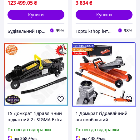
123 499
.05
₴
3 834
₴
Купити
Купити
99%
98%
Будівельний Простір
Toptul-shop інтернет магазин
TS Домкрат гідравлічний
1 Домкрат гідравлічний
підкатний 2т SIGMA Extra
автомобільний
Line H 135-330мм для авто
низькопрофільний
Готово до відправки
Готово до відправки
підйомник підкатний
premium 3 тонни KRAFT
інструмент SHT55_Q
DELE підкатний
368
438
від
₴
/міс
від
₴
/міс