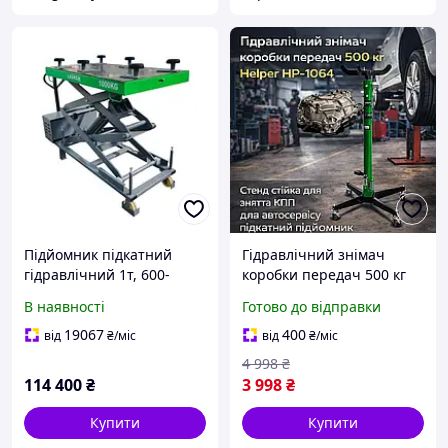
Підйомник підкатний
Гідравлічний знімач
гідравлічний 1т, 600-
коробки передач 500 кг
1900мм, DC 12В для
Helper HP-1064 стенд
В наявності
Готово до відправки
батарей електромобілів
стійка для зняття КПП для
LAUNCH TLT610
автосервісу підкатний
19067
400
від
₴
/міс
від
₴
/міс
підйомник
4 998
₴
114 400
₴
3 998
₴
Купити
Купити