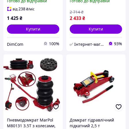
Готово до відправки
Готово до відправки
premium 2т для легкових
ДП-3КОР пневмодомкрат
машин підкатний
для авто підкатний
238
від
₴
/міс
2 714
₴
підйомник + Подарунок
підйомник
1 425
₴
2 433
₴
Купити
Купити
100%
93%
DimCom
✅ Інтернет-магазин ➤INT-Tool
Пневмодомкрат MarPol
Домкрат гідравлічний
M80131 3.5Т з колесами,
підкатний 2,5 т