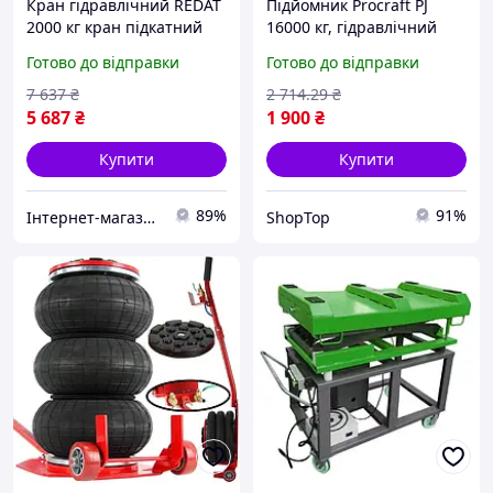
Кран гідравлічний REDAT
Підйомник Procraft PJ
2000 кг кран підкатний
16000 кг, гідравлічний
гаражний підйомник
для ремонту авто, висота
Готово до відправки
Готово до відправки
підйому 425 мм, підхват
225 мм домкрат
7 637
₴
2 714
.29
₴
підкатний
5 687
₴
1 900
₴
Купити
Купити
89%
91%
Інтернет-магазин:DEWvolt
ShopTop