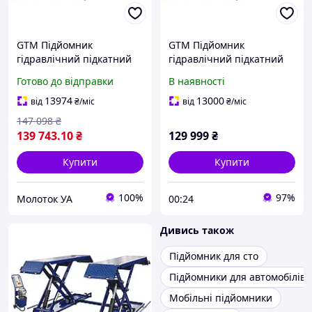
GTM Підйомник
GTM Підйомник
гідравлічний підкатний
гідравлічний підкатний
3т ел.фіксація
3т ел.фіксація
Готово до відправки
В наявності
13974
13000
від
₴
/міс
від
₴
/міс
147 098
₴
139 743
.10
₴
129 999
₴
Купити
Купити
100%
97%
Молоток УА
00:24
Дивись також
Підйомник для сто
Підйомники для автомобілів
Мобільні підйомники