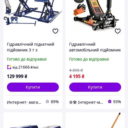
Гідравлічний підкатний
Гідравлічний
підйомник 3 т з
автомобільний підйомник
електричною фіксацією
VERDA 3 т 80 465 мм
Готово до відправки
Готово до відправки
9-QJYJ30E-ZW
підкатний домкрат для
автосервісу
21666
від
₴
/міс
4 895
₴
129 999
₴
4 195
₴
Купити
Купити
89%
93%
Интернет- магазин "AKB-OK"
⚙️🛠 Інтернет-магазин ALORA