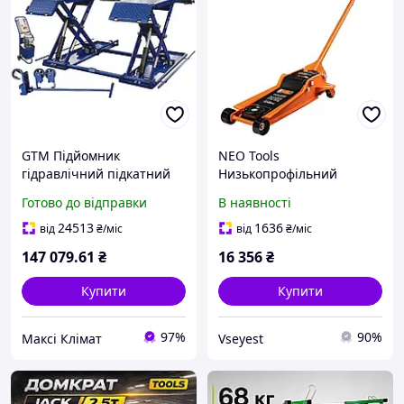
GTM Підйомник
NEO Tools
гідравлічний підкатний
Низькопрофільний
3т ел.фіксація
підйомник Neo 11-732
Готово до відправки
В наявності
підкатний домкрат 3т
24513
1636
від
₴
/міс
від
₴
/міс
147 079
.61
₴
16 356
₴
Купити
Купити
97%
90%
Максі Клімат
Vseyest