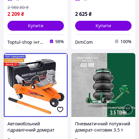
підйомник + Подарунок
2 980
.80
₴
2 209
₴
2 625
₴
Купити
Купити
98%
100%
Toptul-shop інтернет магазин
DimCom
Автомобільний
Пневматичний потужний
гідравлічний домкрат
домкрат-сніговик 3.5 т
низькопрофільний
150-400 мм WUBER