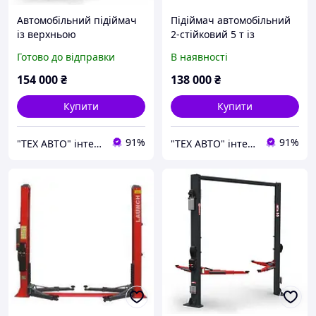
Автомобільний підіймач
Підіймач автомобільний
із верхньою
2-стійковий 5 т із
синхронізацією 2-
нижньою синхронізацією
Готово до відправки
В наявності
стійковий 5,5т 380 В
T84 380V
BRIGHT BETA55-З80
154 000
₴
138 000
₴
Купити
Купити
91%
91%
"ТЕХ АВТО" інтернет магазин
"ТЕХ АВТО" інтернет магазин