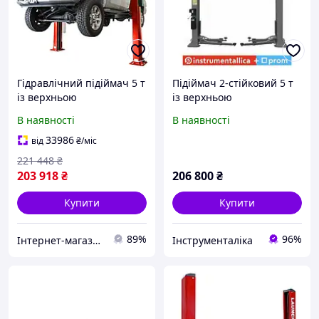
Гідравлічний підіймач 5 т
Підіймач 2-стійковий 5 т
із верхньою
із верхньою
синхронізацією 2-
синхронізацією VAG
В наявності
В наявності
стійковий GTM QJY250DX
TLTW-250AT Launch
380 для ремонту
33986
від
₴
/міс
автомобілів
221 448
₴
203 918
₴
206 800
₴
Купити
Купити
89%
96%
Інтернет-магазин OK Shop
Інструменталіка