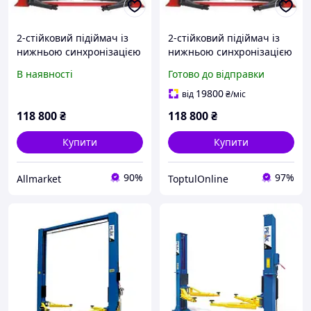
2-стійковий підіймач із
2-стійковий підіймач із
нижньою синхронізацією
нижньою синхронізацією
3,5 т LAUNCH TLT-235SBA-
3,5 т LAUNCH TLT-235SBA-
В наявності
Готово до відправки
380
380
19800
від
₴
/міс
118 800
₴
118 800
₴
Купити
Купити
90%
97%
Allmarket
ToptulOnline