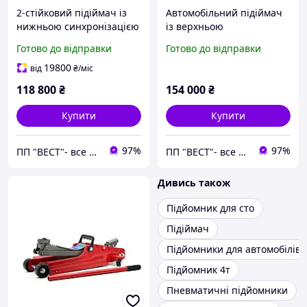
2-стійковий підіймач із
Автомобільний підіймач
нижньою синхронізацією
із верхньою
3,5 т LAUNCH TLT-235SBA-
синхронізацією 2-
Готово до відправки
Готово до відправки
380
стійковий 5,5т 380 В
BRIGHT BETA55-З80
19800
від
₴
/міс
118 800
₴
154 000
₴
Купити
Купити
97%
97%
ПП "ВЕСТ"- все для зварки, спецодяг та взуття, пожежна безпека, покрівельні матеріали.
ПП "ВЕСТ"- все для зварки, спецодяг та взуття, пожежна безпека, покрівельні матеріали.
Дивись також
Підйомник для сто
Підіймач
Підйомники для автомобілів
Підйомник 4т
Пневматичні підйомники