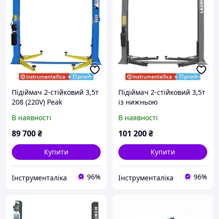
Підіймач 2-стійковий 3,5т
Підіймач 2-стійковий 3,5т
208 (220V) Peak
із нижньою
синхронізацією 380 В VAG
В наявності
В наявності
TLTW-235SB-380 Launch
89 700
₴
101 200
₴
Купити
Купити
96%
96%
Інструменталіка
Інструменталіка