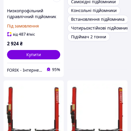
Самохідні підйомники
Консольні підйомники
Низкопрофільний
гідравлічний підйомник
Встановлення підйомника
2,5 т Geko G02046
Під замовлення
Чотирьохстійкові підйомник
487
від
₴
/міс
Підіймач 2 тонни
2 924
₴
Купити
95%
FORIK - Інтернет гіпермаркет