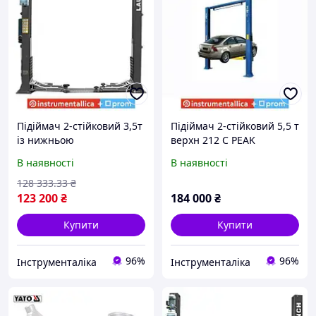
Підіймач 2-стійковий 3,5т
Підіймач 2-стійковий 5,5 т
із нижньою
верхн 212 C PEAK
синхронізацією 380 В VAG
В наявності
В наявності
TLTW-235SBA-380 Launch
128 333
.33
₴
123 200
₴
184 000
₴
Купити
Купити
96%
96%
Інструменталіка
Інструменталіка