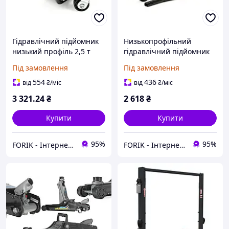
Гідравлічний підйомник
Низькопрофільний
низький профіль 2,5 т
гідравлічний підйомник
Geko G02031
2,5 т Geko G02032
Під замовлення
Під замовлення
554
436
від
₴
/міс
від
₴
/міс
3 321
.24
₴
2 618
₴
Купити
Купити
95%
95%
FORIK - Інтернет гіпермаркет
FORIK - Інтернет гіпермаркет