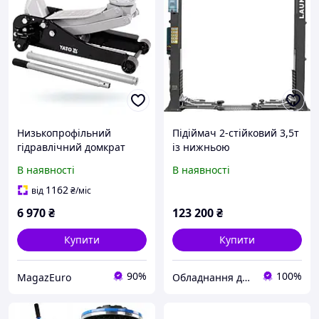
Низькопрофільний
Підіймач 2-стійковий 3,5т
гідравлічний домкрат
із нижньою
підіймач Yato YT-1721 2.5
синхронізацією 380 В
В наявності
В наявності
т
LAUNCH VAG TLTW-
235SBA-380
1162
від
₴
/міс
6 970
₴
123 200
₴
Купити
Купити
90%
100%
MagazEuro
Обладнання для СТО