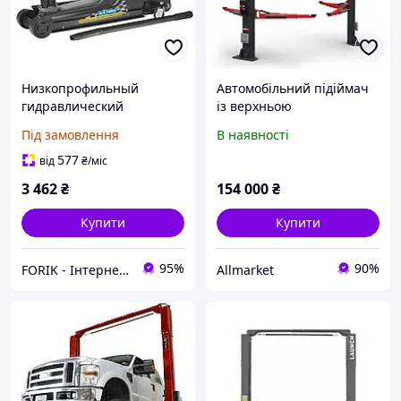
Низкопрофильный
Автомобільний підіймач
гидравлический
із верхньою
подъемник 2,5 т Geko
синхронізацією 2-
Під замовлення
В наявності
G02030
стійковий 5,5т 380 В
BRIGHT BETA55-З80
577
від
₴
/міс
3 462
₴
154 000
₴
Купити
Купити
95%
90%
FORIK - Інтернет гіпермаркет
Allmarket