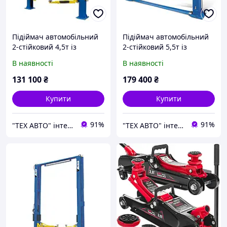
Підіймач автомобільний
Підіймач автомобільний
2-стійковий 4,5т із
2-стійковий 5,5т із
верхньою синхронізацією
нижньою синхронізацією
В наявності
В наявності
210C 380V PEAK
212 PEAK
131 100
₴
179 400
₴
Купити
Купити
91%
91%
"ТЕХ АВТО" інтернет магазин
"ТЕХ АВТО" інтернет магазин