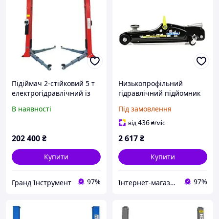
Підіймач 2-стійковий 5 т
Низькопрофільний
електрогідравлічний із
гідравлічний підйомник
верхньою синхронізацією
2,5 т Geko G02032
В наявності
Під замовлення
LAUNCH TLT250AT
436
від
₴
/міс
202 400
₴
2 617
₴
Купити
Купити
97%
97%
Гранд Інструмент
Інтернет-магазин якісних інструментів ''VERFO''