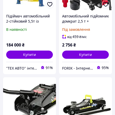
Підіймач автомобільний
Автомобільний підйомник
2-стійковий 5,5т із
домкрат 2,5 т +
верхньою синхронізацією
подовжувач Red Technic
В наявності
Під замовлення
212С PEAK
RTNPH0030
459
від
₴
/міс
184 000
₴
2 756
₴
Купити
Купити
91%
95%
"ТЕХ АВТО" інтернет магазин
FORIK - Інтернет гіпермаркет