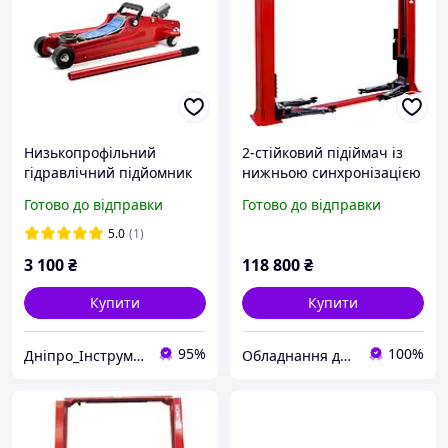
Низькопрофільний
2-стійковий підіймач із
гідравлічний підйомник
нижньою синхронізацією
2,5 т SMART +
3,5 т LAUNCH TLT-235SBA-
Готово до відправки
Готово до відправки
380
5.0
(1)
3 100
₴
118 800
₴
Купити
Купити
95%
100%
Дніпро_Інструмент
Обладнання для СТО