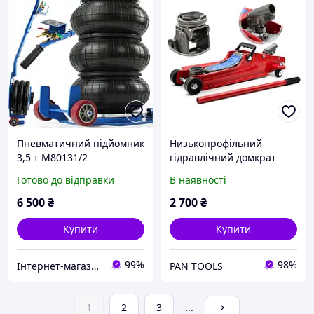
Пневматичний підйомник
Низькопрофільний
3,5 т M80131/2
гідравлічний домкрат
витяг 2,5 т SMART + гума
Готово до відправки
В наявності
6 500
₴
2 700
₴
Купити
Купити
99%
98%
Інтернет-магазин "DomTehno" ЗАВЖДИ НИЗЬКІ ЦІНИ
PAN TOOLS
1
2
3
...