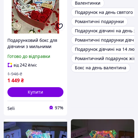
Валентинки
Подарунок на день святого В
Романтичні подарунки
Подарунок дівчині на день з
Романтичні подарунки дівчи
Подарунковий бокс для
дівчини з мильними
Подарунок дівчині на 14 лют
розами коробка з
Готово до відправки
Романтичний подарунок жін
солодощами на
подарунок до дня Святого
242
від
₴
/міс
Бокс на день валентина
валентина Seli
1 946
₴
1 449
₴
Купити
97%
Seli