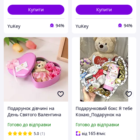
Купити
Купити
94%
94%
YuKey
YuKey
Подарунок дівчині на
Подарунковий бокс Я тебе
День Святого Валентина
Кохаю_Подарунок на
з плюшевим ведмедиком
День Святого Валентина,
Готово до відправки
Готово до відправки
Річницю Весілля, 8
березня
165
5.0
(1)
від
₴
/міс