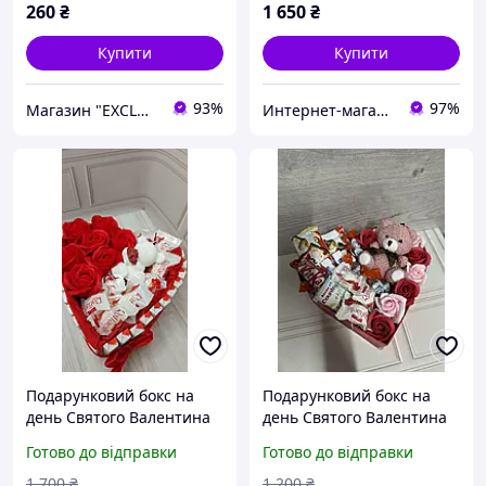
260
₴
1 650
₴
Купити
Купити
93%
97%
Магазин "EXCLUSIVE" - Оригінальні Подарунки для всіх
Интернет-магазин "Happy-land"
Подарунковий бокс на
Подарунковий бокс на
день Святого Валентина
день Святого Валентина
для коханої дівчини, бокс
для коханої дівчини, бокс
Готово до відправки
Готово до відправки
із солодощами в
із солодощами в
подарунок, бокс зі
подарунок, бокс зі
1 700
₴
1 200
₴