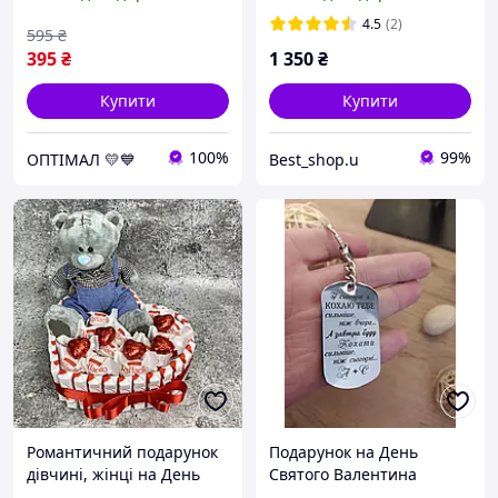
День Святого Валентина
4.5
(2)
595
₴
395
₴
1 350
₴
Купити
Купити
100%
99%
ОПТІМАЛ 💛💙
Best_shop.u
Романтичний подарунок
Подарунок на День
дівчині, жінці на День
Святого Валентина
Святого Валентина,14
коханим - брелок із