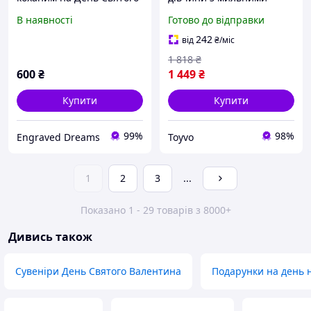
Валентина з
розами коробка з
В наявності
Готово до відправки
гравіюванням «А любов
солодощами на
ніколи...» (дизайн
подарунок до дня Святого
242
від
₴
/міс
змінюємо)
валентина Toyvoo
1 818
₴
600
₴
1 449
₴
Купити
Купити
99%
98%
Engraved Dreams
Toyvo
1
2
3
...
Показано 1 - 29 товарів з 8000+
Дивись також
Сувеніри День Святого Валентина
Подарунки на день