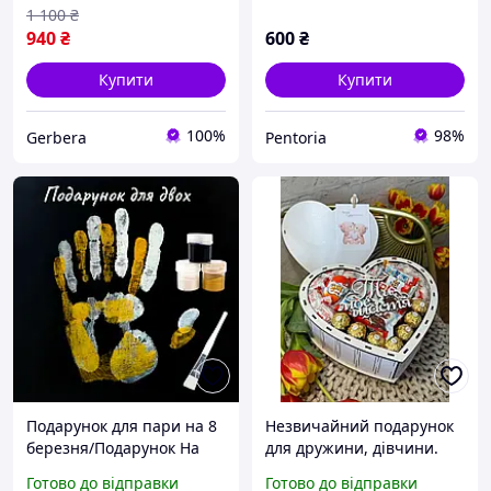
подарунок своїй дружині,
1 100
₴
#5
940
₴
600
₴
Купити
Купити
100%
98%
Gerbera
Pentoria
Подарунок для пари на 8
Незвичайний подарунок
березня/Подарунок На
для дружини, дівчини.
День Святого Валентина
Подарунок дівчині на
Готово до відправки
Готово до відправки