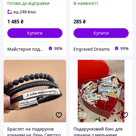
Готово до відправки
В наявності
лютого, День
гравіюванням «І сьогодні
народження,річницю
я люблю тебе...» (дизайн
248
від
₴
/міс
весілля
змінюємо)
1 485
₴
285
₴
Купити
Купити
98%
99%
Майстерня подарунків Родзинка (Rodzunka)
Engraved Dreams
Браслет на подарунок
Подарунковий бокс для
коханим на День Святого
дівчини з мильними