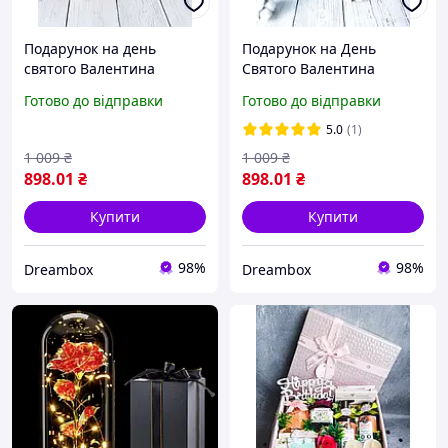
Подарунок на день
Подарунок на День
святого Валентина
Святого Валентина
хлопцю 100055
дівчині 100056
Готово до відправки
Готово до відправки
5.0
(1)
1 009
₴
1 009
₴
898
.01
₴
898
.01
₴
Купити
Купити
98%
98%
Dreambox
Dreambox