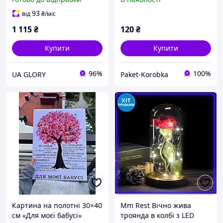
Романтичний подарунок
Оригінальний
для дівчини, жінки, мами,
романтичний подарунок
93
від
₴
/міс
дружини
1 115
₴
120
₴
Купити
Купити
96%
100%
UA GLORY
Paket-Korobka
Картина на полотні 30×40
Mm Rest Вічно жива
см «Для моєї бабусі»
троянда в колбі з LED