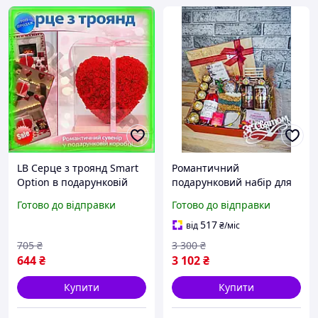
LB Серце з троянд Smart
Романтичний
Option в подарунковій
подарунковий набір для
коробці червоний
дівчини або жінки,
Готово до відправки
Готово до відправки
романтичний подарунок
подарунок для дівчини,
для жінок на день SIM-
коханої, подарунок для
517
від
₴
/міс
4K9
мами,
705
₴
3 300
₴
644
₴
3 102
₴
Купити
Купити