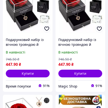
Подарунковий набір із
Подарунковий набір із
вічною трояндою й
вічною трояндою й
намистом "I Love You" в
намистенням "I Love You"
В наявності
В наявності
коробці з шухлядою
в коробці з шухлядою
Романтичний подарунок
Романтичний подарунок
746
.50
₴
746
.50
₴
для жінок
для жінок
447
.90
₴
447
.90
₴
Купити
Купити
91%
91%
Время покупки
Magic Shop