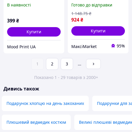
зворушливий подарунок
підсвічуванням червона
В наявності
Готово до відправки
бабусі від внучки
романтичний подарунок
для жінки декор Maxi7\Q
1 148
.75
₴
924
₴
399
₴
Купити
Купити
95%
МаксіMarket
Mood Print UA
1
2
3
...
Показано 1 - 29 товарів з 2000+
Дивись також
Подарунок хлопцю на день закоханих
Подарунки для з
Плюшевий ведмедик костюм
Великі плюшеві ведмеди