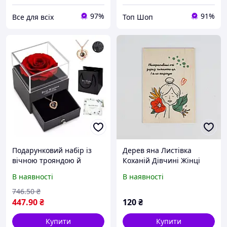
97%
91%
Все для всіх
Топ Шоп
Подарунковий набір із
Дерев яна Листівка
вічною трояндою й
Коханій Дівчині Жінці
намистом "I Love You" в
210*150 мм -
В наявності
В наявності
коробці з шухлядою
Оригінальний
Романтичний подарунок
романтичний подарунок
746
.50
₴
для жінок !Новинка
447
.90
₴
120
₴
Купити
Купити