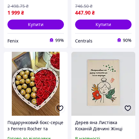
коханій жінці
для жінок
2 498
.75
₴
746
.50
₴
1 999
₴
447
.90
₴
Купити
Купити
99%
90%
Fenix
Centrals
Подарунковий бокс-серце
Дерев яна Листівка
з Ferrero Rocher та
Коханій Дівчині Жінці
мильними трояндами |
210*150 мм -
Готово до відправки
В наявності