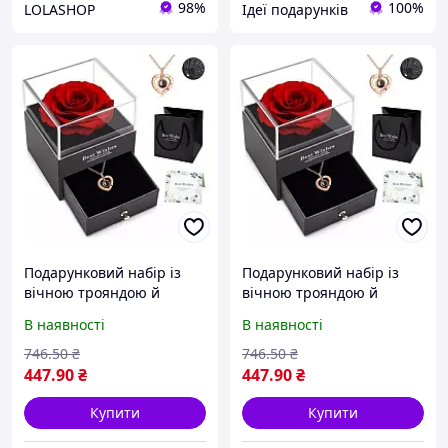
98%
100%
LOLASHOP
Ідеї подарунків
Подарунковий набір із
Подарунковий набір із
вічною трояндою й
вічною трояндою й
намистом "I Love You" в
намистенням "I Love You"
В наявності
В наявності
коробці з шухлядою
в коробці з шухлядою
Романтичний подарунок
Романтичний подарунок
746
.50
₴
746
.50
₴
для жінок! Корисний
для жінок
447
.90
₴
447
.90
₴
Купити
Купити