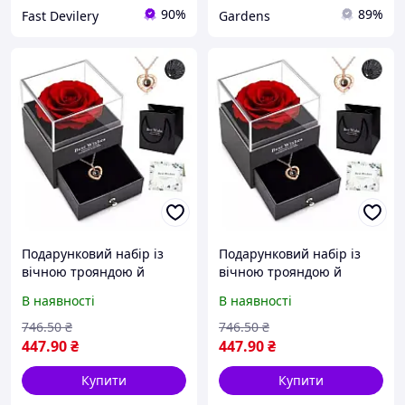
90%
89%
Fast Devilery
Gardens
Подарунковий набір із
Подарунковий набір із
вічною трояндою й
вічною трояндою й
намистенням "I Love You"
намистенням "I Love You"
В наявності
В наявності
в коробці з шухлядою
в коробці з шухлядою
Романтичний подарунок
Романтичний подарунок
746
.50
₴
746
.50
₴
для жінок
для жінок
447
.90
₴
447
.90
₴
Купити
Купити