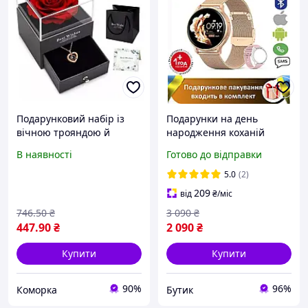
Подарунковий набір із
Подарунки на день
вічною трояндою й
народження коханій
намистенням "I Love You"
дівчині 8 березня,
В наявності
Готово до відправки
в коробці з шухлядою
романтичний смарт
Романтичний подарунок
годинник оригінальний
5.0
(2)
для жінок! найкраща
подарунок до дня жінки
209
від
₴
/міс
746
.50
₴
3 090
₴
447
.90
₴
2 090
₴
Купити
Купити
90%
96%
Коморка
Бутик