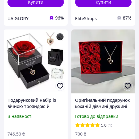
Купити
Купити
96%
87%
UA GLORY
EliteShops
Подарунковий набір із
Оригінальний подарунок
вічною трояндою й
коханій дівчині дружині
намистенням "I Love You"
романтичний
В наявності
Готово до відправки
в коробці з шухлядою
подарунковий набір на
Романтичний подарунок
день закоханих для жінок
5.0
(1)
для жінок
я тебе кохаю кулон серце
746
.50
₴
700
₴