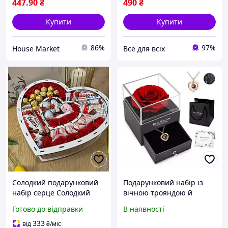
447
.90
₴
490
₴
Купити
Купити
86%
97%
House Market
Все для всіх
Солодкий подарунковий
Подарунковий набір із
набір серце Солодкий
вічною трояндою й
бокс на річницю
намистенням "I Love You"
Готово до відправки
В наявності
Романтичні подарунки
в коробці з шухлядою
дівчині Подарунок
Романтичний подарунок
333
від
₴
/міс