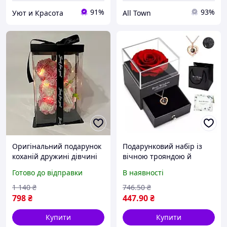
91%
93%
Уют и Красота
All Town
Оригінальний подарунок
Подарунковий набір із
коханій дружині дівчині
вічною трояндою й
мамі, ведмедик з троянд,
намистом "I Love You" в
Готово до відправки
В наявності
романтичний
коробці з шухлядою
подарунковий набір для
Романтичний подарунок
1 140
₴
746
.50
₴
жінок
для жінок
798
₴
447
.90
₴
Купити
Купити