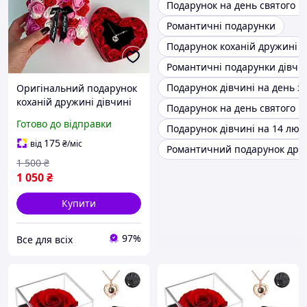
Подарунок на день святого В
Романтичні подарунки
Подарунок коханій дружині
Романтичні подарунки дівчи
Подарунок дівчині на день з
Оригінальний подарунок
коханій дружині дівчині
Подарунок на день святого 
мамі, ведмедик з троянд
Готово до відправки
Подарунок дівчині на 14 лют
червоний, романтичний
подарунковий набір для
175
від
₴
/міс
Романтичний подарунок дру
жінок
1 500
₴
1 050
₴
Купити
97%
Все для всіх