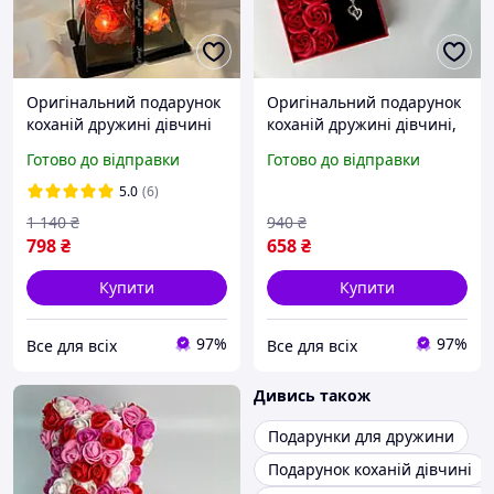
Оригінальний подарунок
Оригінальний подарунок
коханій дружині дівчині
коханій дружині дівчині,
мамі, ведмедик з троянд
романтичний
Готово до відправки
Готово до відправки
червоний, романтичний
подарунковий набір для
подарунковий набір для
жінок підвіска серце я
5.0
(6)
жінок
тебе кохаю 100 мов
1 140
₴
940
₴
798
₴
658
₴
Купити
Купити
97%
97%
Все для всіх
Все для всіх
Дивись також
Подарунки для дружини
Подарунок коханій дівчині