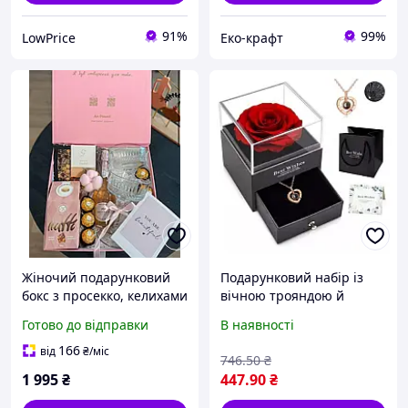
91%
99%
LowPrice
Еко-крафт
Жіночий подарунковий
Подарунковий набір із
бокс з просекко, келихами
вічною трояндою й
та шоколадом |
намистенням "I Love You"
Готово до відправки
В наявності
Романтичний подарунок
в коробці з шухлядою
для жінки
Романтичний подарунок
166
від
₴
/міс
746
.50
₴
для жінок
1 995
₴
447
.90
₴