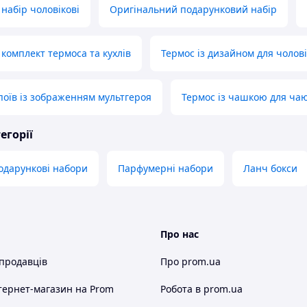
набір чоловікові
Оригінальний подарунковий набір
комплект термоса та кухлів
Термос із дизайном для чоловік
поїв із зображенням мультгероя
Термос із чашкою для ча
егорії
подарункові набори
Парфумерні набори
Ланч бокси
Про нас
 продавців
Про prom.ua
тернет-магазин
на Prom
Робота в prom.ua