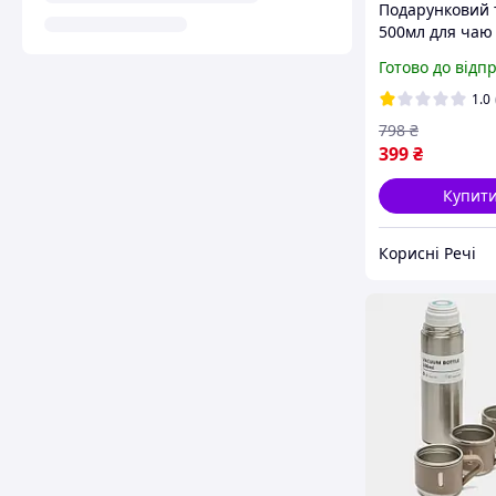
Подарунковий 
500мл для чаю
термос харчов
Готово до відп
1.0
798
₴
399
₴
Купит
Корисні Речі