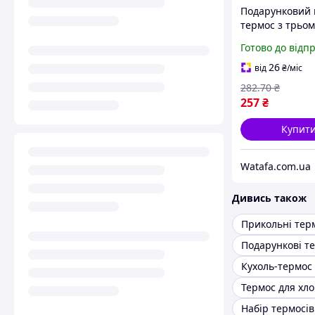
Подарунковий 
термос з трьо
чашками 500м
Готово до відп
зелений
26
від
₴
/міс
282
.70
₴
257
₴
Купит
Watafa.com.ua
Дивись також
Прикольні тер
Кухоль-термос
Термос для хл
Набір термосів