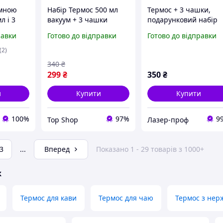
умною
Набір Термос 500 мл
Термос + 3 чашки,
л і 3
вакуум + 3 чашки
подарунковий набір
Vacuum Flask Set,
равки
Готово до відправки
Готово до відправки
оробці
Подарунковий
комплект для гарячих
(2)
напоїв
340
₴
299
₴
350
₴
и
Купити
Купити
100%
97%
9
Top Shop
Лазер-проф
3
...
Вперед
Показано 1 - 29 товарів з 1000+
ж
Термос для кави
Термос для чаю
Термос з нер