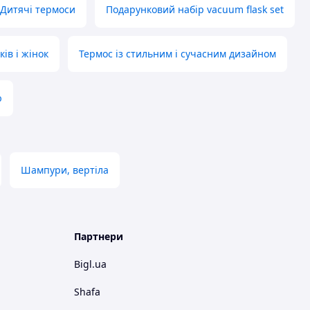
Дитячі термоси
Подарунковий набір vacuum flask set
ів і жінок
Термос із стильним і сучасним дизайном
ю
Шампури, вертіла
Партнери
Bigl.ua
Shafa