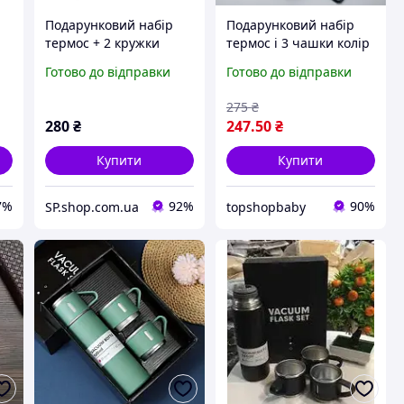
Подарунковий набір
Подарунковий набір
термос + 2 кружки
термос і 3 чашки колір
Синій, Подарунковий
Готово до відправки
Готово до відправки
бокс для напоїв із
термосом і кружечками
275
₴
280
₴
247
.50
₴
Купити
Купити
7%
92%
90%
SP.shop.com.ua
topshopbaby