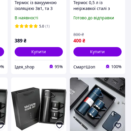
Термос із вакуумною
Термос 0,5 л із
ізоляцією 3в1, та 3
неіржавкої сталі з
чашки 500 мл, Vacuum
вакуумною ізоляцією
В наявності
Готово до відправки
ій
Flask Set, Сірий /
для зберігання напоїв,
Подарунковий набір
Подарунковий набір
5.0
(1)
термос, три чашки
термос із 3 чашками
800
₴
389
₴
400
₴
Купити
Купити
0%
95%
100%
Ідея_shop
СмартШоп