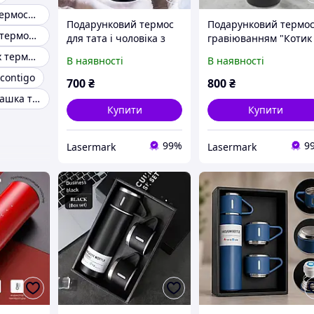
Термокружки термоси-гуртки
Подарунковий термос
Подарунковий термос
Набір термос і термокружки
для тата і чоловіка з
гравіюванням "Котик
гравіюванням
ЗСУ", 1 літр
Топ найкращих термосів
В наявності
В наявності
"Найкращий в світі",
contigo
500 мл
700
₴
800
₴
Термокружка чашка термос
Купити
Купити
99%
9
Lasermark
Lasermark