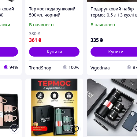
нковий
Термос подарунковий
Подарунковий набір
80
500мл. чорний
термос 0.5 л і 3 кухлі 
коробці/Тремос Vacu
равки
В наявності
В наявності
Flask Set з неіржавкої
сталі
380
₴
361
₴
335
₴
и
Купити
Купити
94%
100%
8
TrendShop
Vigodnaa