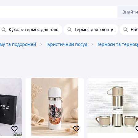
Знайти
Кухоль-термос для чаю
Термос для хлопця
Наб
зму та подорожей
Туристичний посуд
Термоси та термо