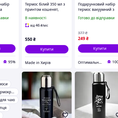
набір
Термос білий 350 мл з
Подарунковий набір
ма
принтом кошенят,
термос вакуумний з
л
металевий термос з
трьома чашками 500
равки
В наявності
Готово до відправки
клапаном,
"латте"
подарунковий термос з
46
від
₴
/міс
котиками
377
₴
249
₴
550
₴
и
Купити
Купити
95%
10
Оптимальний вибiр
Made in Хирів
моси
Подарункові термокружки
 для чаю
опця