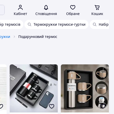
Кабінет
Сповіщення
Обране
Кошик
ір термосів
Термокружки термоси-гуртки
Набір т
кружки
Подарунковий термос