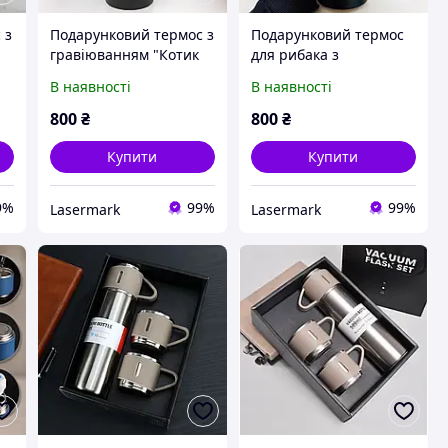
 з
Подарунковий термос з
Подарунковий термос
гравіюванням "Котик
для рибака з
ЗСУ", 1 літр
персональним
В наявності
В наявності
гравіюванням, 1 літр
800
₴
800
₴
Купити
Купити
9%
99%
99%
Lasermark
Lasermark