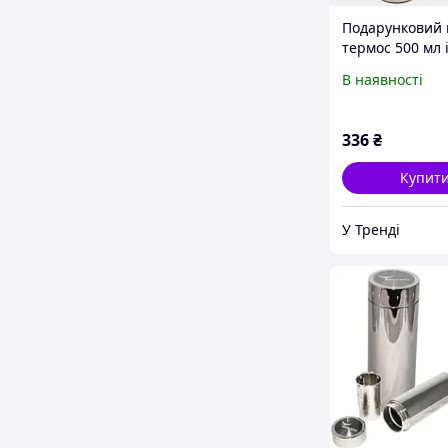
Подарунковий 
термос 500 мл 
трьома чашкам
В наявності
неіржавкої ста
336
₴
Купит
У Тренді