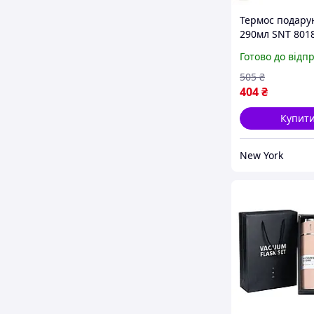
Термос подару
290мл SNT 801
Готово до відп
505
₴
404
₴
Купит
New York