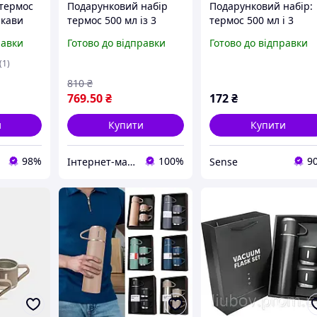
термос
Подарунковий набір
Подарунковий набір:
 кави
термос 500 мл із 3
термос 500 мл і 3
ий
чашками із неіржавкої
чашки з неіржавкої
равки
Готово до відправки
Готово до відправки
сталі, Вакуумний
сталі, вакуумний, син
комплект термокухлів
матовий, у коробці
(1)
для кави та чаю в
810
₴
дорогу
769
.50
₴
172
₴
и
Купити
Купити
98%
100%
9
Інтернет-магазин "Психологічний подарунок"
Sense