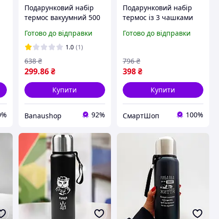
Подарунковий набір
Подарунковий набір
термос вакуумний 500
термос із 3 чашками
мл
мл із 3 чашками. BAN
для активного
Готово до відправки
Готово до відправки
відпочинку, Термос із
неіржавкої сталі з
1.0
(1)
вакуумною ізоляцією
638
₴
796
₴
для зберігання
299
.86
₴
398
₴
Купити
Купити
0%
92%
100%
Banaushop
СмартШоп