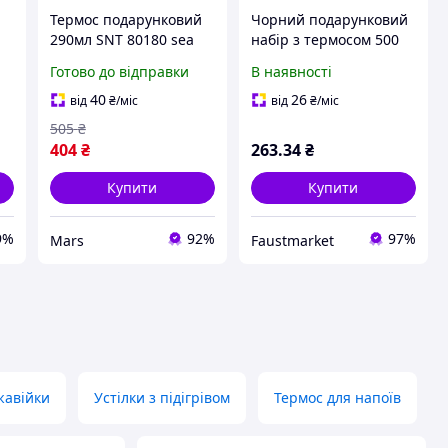
Термос подарунковий
Чорний подарунковий
290мл SNT 80180 sea
набір з термосом 500
мл та 3 чашками /
Готово до відправки
В наявності
Металевий вакуумний
посуд для кави під час
40
26
від
₴
/міс
від
₴
/міс
подорожей
505
₴
404
₴
263
.34
₴
Купити
Купити
9%
92%
97%
Mars
Faustmarket
жавійки
Устілки з підігрівом
Термос для напоїв