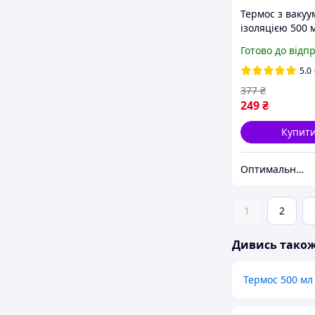
Термос з ваку
ізоляцією 500 м
чашками в
Готово до відп
подарунковій к
рожевий
5.0
377
₴
249
₴
Купит
Оптимальний вибiр
1
2
Дивись тако
Термос 500 мл