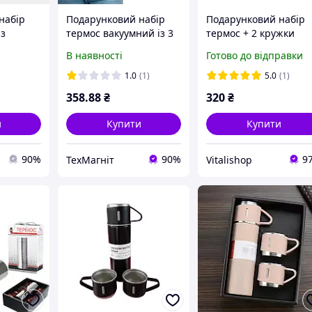
набір
Подарунковий набір
Подарунковий набір
із
термос вакуумний із 3
термос + 2 кружки
и з
чашками 500 мл
В наявності
Готово до відправки
лі
1.0
(1)
5.0
(1)
358
.88
₴
320
₴
и
Купити
Купити
90%
90%
9
ТехМагніт
Vitalishop