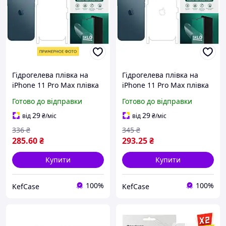
Гідрогелева плівка на
Гідрогелева плівка на
iPhone 11 Pro Max плівка
iPhone 11 Pro Max плівка
на задню кришку
на задню кришку
Готово до відправки
Готово до відправки
телефона та на бічні
телефона та на бічні
грані прозора для Айфон
грані Матове для Айфон
29
29
від
₴
/міс
від
₴
/міс
11
11 Про Макс
336
₴
345
₴
285
.60
₴
293
.25
₴
Купити
Купити
100%
100%
KefCase
KefCase