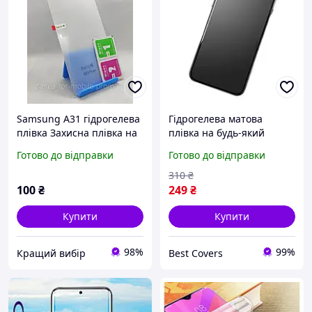
Samsung A31 гідрогелева
Гідрогелева матова
плівка Захисна плівка на
плівка на будь-який
телефон
телефон за
Готово до відправки
Готово до відправки
індивідуальним
замовленням
310
₴
100
₴
249
₴
Купити
Купити
98%
99%
Кращий вибір
Best Covers