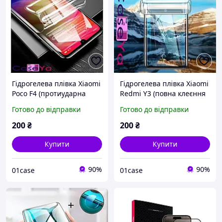
Гідрогелева плівка Xiaomi
Гідрогелева плівка Xiaomi
Poco F4 (протиударна
Redmi Y3 (повна клеєння
захисна плівка на весь
плівки на телефон)
Готово до відправки
Готово до відправки
екран телефона)
200
₴
200
₴
Купити
Купити
90%
90%
01case
01case