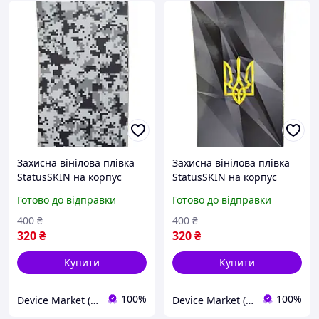
Захисна вінілова плівка
Захисна вінілова плівка
StatusSKIN на корпус
StatusSKIN на корпус
телефону (Білий піксель)
телефону (Герб 2 (на
Готово до відправки
Готово до відправки
чорному))
400
₴
400
₴
320
₴
320
₴
Купити
Купити
100%
100%
Device Market (DM)
Device Market (DM)