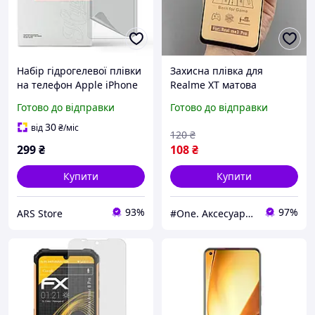
Набір гідрогелевої плівки
Захисна плівка для
на телефон Apple iPhone
Realme XT матова
12 Pro Max, прозора,
керамічна плівка на
Готово до відправки
Готово до відправки
матова, Clear + Matte,
телефон реалмі хт чорна
(ARM66850)
crm
30
від
₴
/міс
120
₴
299
₴
108
₴
Купити
Купити
93%
97%
ARS Store
#One. Аксесуари до смартфонів