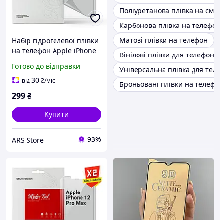
Поліуретанова плівка на см
Карбонова плівка на телефо
Матові плівки на телефон
Набір гідрогелевої плівки
на телефон Apple iPhone
Вінілові плівки для телефонів
12 Pro/12, прозора,
Готово до відправки
Універсальна плівка для тел
матова, Clear + Matte,
(ARM66851)
30
від
₴
/міс
Броньовані плівки на телефо
299
₴
Купити
93%
ARS Store