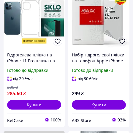
Гідрогелева плівка на
Набір гідрогелевої плівки
iPhone 11 Pro плівка на
на телефон Apple iPhone
задню кришку телефона
13/13 Pro/14, прозора,
Готово до відправки
Готово до відправки
та на бічні грані прозоре
матова, Clear + Matte,
для Айфон 11 Про
(ARM66846)
29
30
від
₴
/міс
від
₴
/міс
336
₴
285
.60
₴
299
₴
Купити
Купити
100%
93%
KefCase
ARS Store