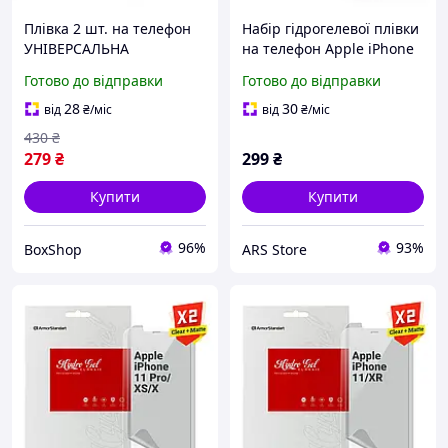
Плівка 2 шт. на телефон
Набір гідрогелевої плівки
УНІВЕРСАЛЬНА
на телефон Apple iPhone
гідрогелева/
11 Pro Max/Xs Max,
Готово до відправки
Готово до відправки
поліуретанова TPU
прозора, матова, Clear +
захисна протиударна на
Matte
28
30
від
₴
/міс
від
₴
/міс
скло
430
₴
279
₴
299
₴
Купити
Купити
96%
93%
BoxShop
ARS Store