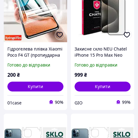
Гідрогелева плівка Xiaomi
Захисне скло NEU Chatel
Poco F4 GT (протиударна
iPhone 15 Pro Max Neo
захисна плівка на весь
Crystal + Плівка на задню
Готово до відправки
Готово до відправки
екран телефона)
частину телефону
200
₴
999
₴
Купити
Купити
90%
99%
01case
GIO