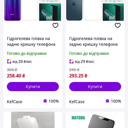
Гідрогелева плівка на
Гідрогелева плівка на
задню кришку телефона
задню кришку телефона
Huawei Ascend W1
та на бічні грані iPhone 6
Готово до відправки
Готово до відправки
Матове для Хуавей
/ iPhone 6s Plus Матове
Аскенд В1
для Айфон 6 / 6с Плюс
26
29
від
₴
/міс
від
₴
/міс
304
₴
345
₴
258
.40
₴
293
.25
₴
Купити
Купити
100%
100%
KefCase
KefCase