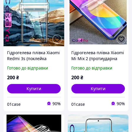
Гідрогелева плівка Xiaomi
Гідрогелева плівка Xiaomi
Redmi 3s (поклейка
Mi Mix 2 (протиударна
плівки на весь екран
плівка на весь екран
Готово до відправки
Готово до відправки
телефона)
телефона)
200
₴
200
₴
Купити
Купити
90%
90%
01case
01case