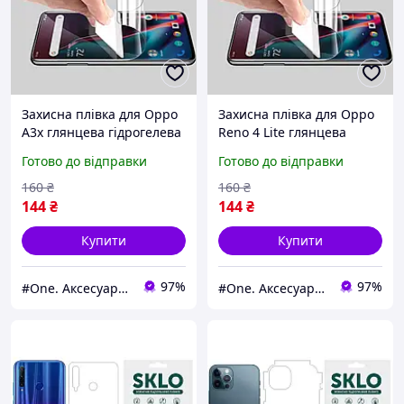
Захисна плівка для Oppo
Захисна плівка для Oppo
A3x глянцева гідрогелева
Reno 4 Lite глянцева
плівка на телефон оппо
гідрогелева плівка на
Готово до відправки
Готово до відправки
а3х прозора x2p
телефон оппо рено 4 лайт
прозора x2p
160
₴
160
₴
144
₴
144
₴
Купити
Купити
97%
97%
#One. Аксесуари до смартфонів
#One. Аксесуари до смартфонів