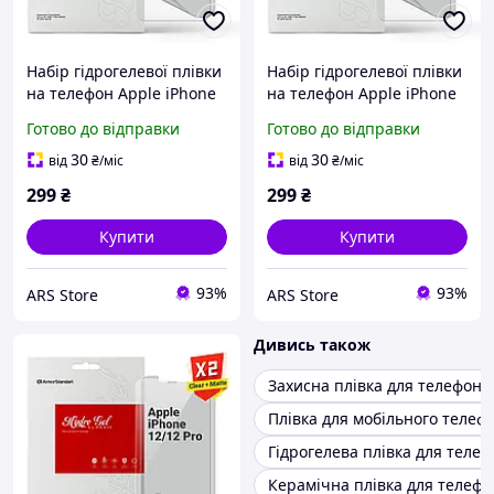
Набір гідрогелевої плівки
Набір гідрогелевої плівки
на телефон Apple iPhone
на телефон Apple iPhone
X/11 Pro/XS, прозора,
11/XR, прозора, матова,
Готово до відправки
Готово до відправки
матова, Clear + Matte,
Clear + Matte, (ARM66852)
(ARM66854)
30
30
від
₴
/міс
від
₴
/міс
299
₴
299
₴
Купити
Купити
93%
93%
ARS Store
ARS Store
Дивись також
Захисна плівка для телефоні
Плівка для мобільного телеф
Гідрогелева плівка для теле
Керамічна плівка для телефо