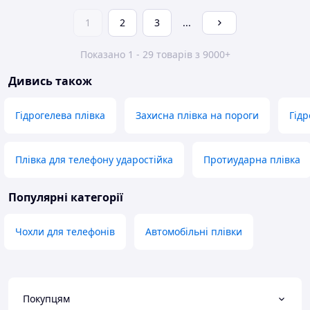
1
2
3
...
Показано 1 - 29 товарів з 9000+
Дивись також
Гідрогелева плівка
Захисна плівка на пороги
Гідр
Плівка для телефону ударостійка
Протиударна плівка
Популярні категорії
Чохли для телефонів
Автомобільні плівки
Покупцям