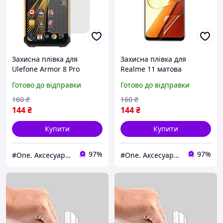
Захисна плівка для
Захисна плівка для
Ulefone Armor 8 Pro
Realme 11 матова
матова гідрогелева плівка
гідрогелева плівка на
Готово до відправки
Готово до відправки
на телефон улефон армор
телефон реалмі 11 матова
8 про матова q0o
q0o
160
₴
160
₴
144
₴
144
₴
Купити
Купити
97%
97%
#One. Аксесуари до смартфонів
#One. Аксесуари до смартфонів