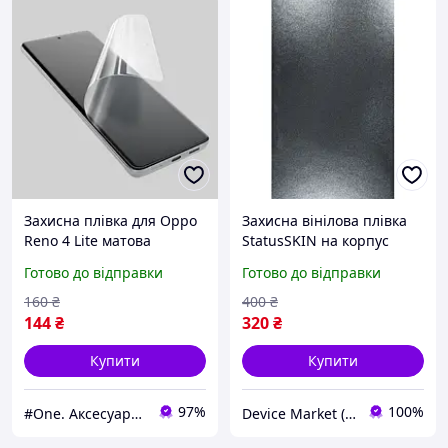
Захисна плівка для Oppo
Захисна вінілова плівка
Reno 4 Lite матова
StatusSKIN на корпус
гідрогелева плівка на
телефону (Металік
Готово до відправки
Готово до відправки
телефон оппо рено 4 лайт
мокрий асфальт)
матова q0o
160
₴
400
₴
144
₴
320
₴
Купити
Купити
97%
100%
#One. Аксесуари до смартфонів
Device Market (DM)