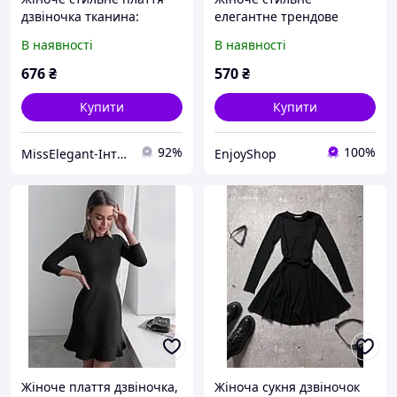
дзвіночка тканина:
елегантне трендове
рубчик мустанг Мод. 1377
коротке плаття дзвіночок
В наявності
В наявності
мустанг рубчик 42-46
розмір
676
₴
570
₴
Купити
Купити
92%
100%
MissElegant-Інтернет магазин одягу
EnjoyShop
Жіноче плаття дзвіночка,
Жіноча сукня дзвіночок