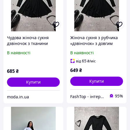
Чудова жіноча сукня
Жіноча сукня з рубчика
дзвіночок з тканини
«дзвіночок» з довгим
рубчик Мустанг від TM
рукавом
В наявності
В наявності
824-1377
65
від
₴
/міс
649
₴
685
₴
Купити
Купити
95%
FashTop - інтернет-магазин для тих, хто цінує гроші та свій час
moda.in.ua