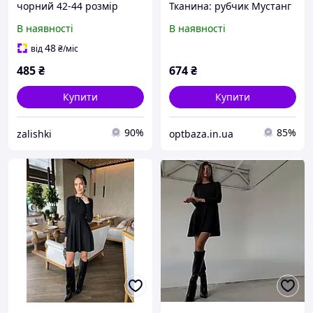
чорний 42-44 розмір
Тканина: рубчик Мустанг
Туреччина Модель: 824-
В наявності
В наявності
1377
48
від
₴
/міс
485
₴
674
₴
Купити
Купити
90%
85%
zalishki
optbaza.in.ua