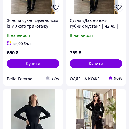
Жіноча сукня «дзвіночок»
Сукня «Дзвіночок» |
із м якого трикотажу
Рубчик мустанг | 42 46 |
мустанг у рубчик
Чорний/Беж/Малиновий/
В наявності
В наявності
Білий
65
від
₴
/міс
650
₴
759
₴
Купити
Купити
87%
96%
Bella_Femme
ОДЯГ НА КОЖЕН ДЕНЬ