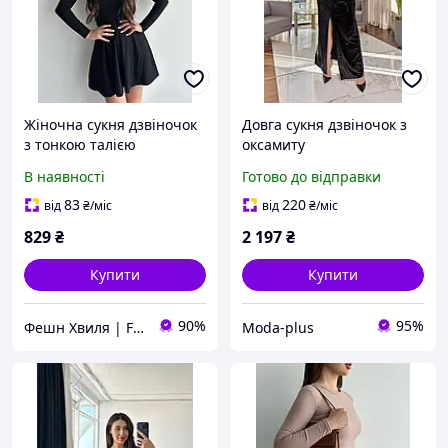
Жіночна сукня дзвіночок
Довга сукня дзвіночок з
з тонкою талією
оксамиту
В наявності
Готово до відправки
83
220
від
₴
/міс
від
₴
/міс
829
₴
2 197
₴
Купити
Купити
90%
95%
Фешн Хвиля | Fashion Wave
Moda-plus