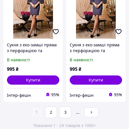
Сукня з еко-замші пряма
Сукня з еко-замші пряма
з перфорацією та
з перфорацією та
рукавом-дзвіночком
рукавом-дзвіночком
В наявності
В наявності
995
₴
995
₴
Купити
Купити
95%
95%
Інтер-фешн
Інтер-фешн
1
2
3
...
Показано 1 - 29 товарів з 1000+