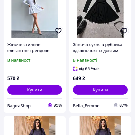
Жіноче стильне
Жіноча сукня з рубчика
елегантне трендове
«дзвіночок» із довгим
коротке плаття дзвіночок
рукавом
В наявності
В наявності
мустанг рубчик 42-46
розмір
65
від
₴
/міс
570
₴
649
₴
Купити
Купити
95%
87%
BagiraShop
Bella_Femme