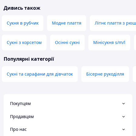
Дивись також
Сукня в рубчик
Модне плаття
Літнє плаття з рю
Сукні з корсетом
Осінні сукні
Мінісукня s/m/l
Популярні категорії
Сукні та сарафани для дівчаток
Бісерне рукоділля
Покупцям
Продавцям
Про нас