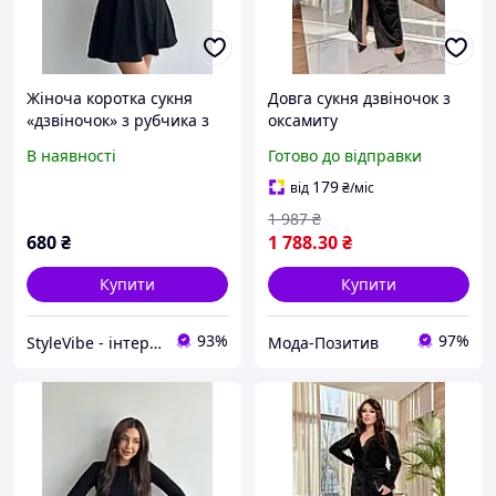
Жіноча коротка сукня
Довга сукня дзвіночок з
«дзвіночок» з рубчика з
оксамиту
довгим рукавом
В наявності
Готово до відправки
179
від
₴
/міс
1 987
₴
680
₴
1 788
.30
₴
Купити
Купити
93%
97%
StyleVibe - інтернет-магазин жіночого одягу
Мода-Позитив