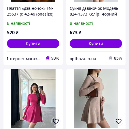
Плаття «дзвіночок» FN-
Сукня дзвіночок Модель:
25637 р: 42-46 (onesize)
824-1373 Колір: чорний
В наявності
В наявності
520
₴
673
₴
Купити
Купити
93%
85%
Інтернет магазин 7star
optbaza.in.ua