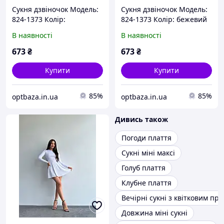
Сукня дзвіночок Модель:
Сукня дзвіночок Модель:
824-1373 Колір:
824-1373 Колір: бежевий
малиновий
В наявності
В наявності
673
₴
673
₴
Купити
Купити
85%
85%
optbaza.in.ua
optbaza.in.ua
Дивись також
Погоди плаття
Сукні міні максі
Голуб плаття
Клубне плаття
Вечірні сукні з квітковим пр
Довжина міні сукні