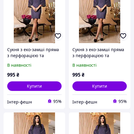
Сукня з еко-замші пряма
Сукня з еко-замші пряма
з перфорацією та
з перфорацією та
рукавом-дзвіночком
рукавом-дзвіночком
В наявності
В наявності
995
₴
995
₴
Купити
Купити
95%
95%
Інтер-фешн
Інтер-фешн