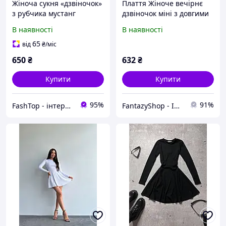
Жіноча сукня «дзвіночок»
Плаття Жіноче вечірнє
з рубчика мустанг
дзвіночок міні з довгими
рукавами чорне 42-46
В наявності
В наявності
Тканина:рубчик Мод 1377
65
від
₴
/міс
650
₴
632
₴
Купити
Купити
95%
91%
FashTop - інтернет-магазин для тих, хто цінує гроші та свій час
FantazyShop - Інтернет магазин товарів для всіх і кожного