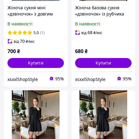
Жіноча сукня міні
Жіноча базова сукня
«дзвіночок» з довгим
«дзвіночок» із рубчика
рукавом
Мустанг
В наявності
В наявності
68
5.0
(1)
від
₴
/міс
70
від
₴
/міс
700
₴
680
₴
Купити
Купити
95%
95%
xsxxlShopStyle
xsxxlShopStyle