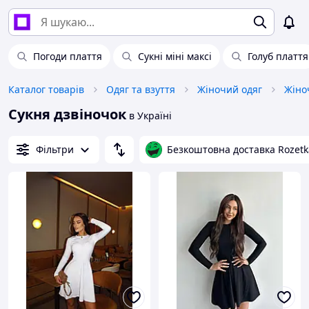
Погоди плаття
Сукні міні максі
Голуб плаття
Каталог товарів
Одяг та взуття
Жіночий одяг
Жіноч
Сукня дзвіночок
в Україні
Фільтри
Безкоштовна доставка Rozetk