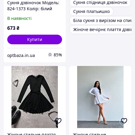
Сукня спідниця дзвіночок
Сукня дзвіночок Модель:
824-1373 Колір: білий
Сукня платьишко
В наявності
Біла сукня з вирізом на спині
673
₴
Жіноче вечірнє плаття дзвін
Купити
85%
optbaza.in.ua
Жіноче стильне плаття
Жіноче стильне