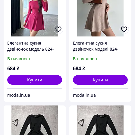
Елегантна сукня
Елегантна сукня
дзвіночок модель 824-
дзвіночок моделі 824-
1373 у малиновому
1373 в бежевому кольорі -
В наявності
В наявності
кольорі - ідеальний вибір
ідеальний вибір для
для особливих подій!
особливого вечора.
684
₴
684
₴
Купити
Купити
moda.in.ua
moda.in.ua