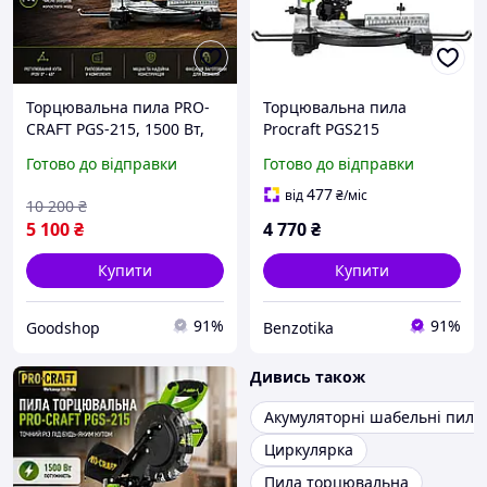
Торцювальна пила PRO-
Торцювальна пила
CRAFT PGS-215, 1500 Вт,
Procraft PGS215
диск 210 мм, лазерний
Готово до відправки
Готово до відправки
покажчик, кут нахилу 45°
477
від
₴
/міс
10 200
₴
5 100
₴
4 770
₴
Купити
Купити
91%
91%
Goodshop
Benzotika
Дивись також
Акумуляторні шабельні пили
Циркулярка
Пила торцювальна