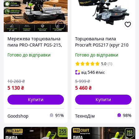
Мережева торцювальна
Торцювальна пила
пила PRO-CRAFT PGS-215,
Procraft PGS217 (круг 210
1500 Вт, лазерна
мм)
Готово до відправки
Готово до відправки
розмітка, пропил 120×60
мм, диск 210 мм
5.0
(1)
546
від
₴
/міс
10 260
₴
5 999
₴
5 130
₴
5 460
₴
Купити
Купити
91%
98%
Goodshop
ТехноДім