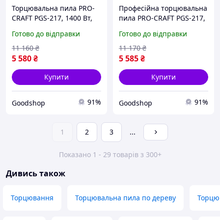
Торцювальна пила PRO-
Професійна торцювальна
CRAFT PGS-217, 1400 Вт,
пила PRO-CRAFT PGS-217,
диск 210 мм, лазерний
4900 об/хв, диск 210 мм,
Готово до відправки
Готово до відправки
маркер, кут нахилу 45°,
лазерна розмітка,
для точного різання
глибина пропилу 60 мм
11 160
₴
11 170
₴
деревини
5 580
₴
5 585
₴
Купити
Купити
91%
91%
Goodshop
Goodshop
1
2
3
...
Показано 1 - 29 товарів з 300+
Дивись також
Торцювання
Торцювальна пила по дереву
Торцю