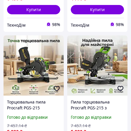
Купити
Купити
98%
98%
ТехноДім
ТехноДім
Торцювальна пила
Пила торцювальна
Procraft PGS-215
Procraft PGS-215 з
потужністю 1500 Вт з
максимальною глибиною
Готово до відправки
Готово до відправки
диском 210 мм та
пропилу 60 мм та
лазерним покажчиком
шириною 120 мм для
7 457
.14
₴
7 457
.14
₴