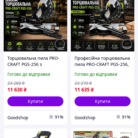
Торцювальна пила PRO-
Професійна торцювальна
CRAFT PGS-256 з
пила PRO-CRAFT PGS-256,
протяжкою, диск 255 мм,
255 мм, функція
Готово до відправки
Готово до відправки
2000 Вт, лазерний
протяжки, 4500 об/хв,
маркер, ширина різу 340
лазерна розмітка
23 260
₴
23 270
₴
мм
11 630
₴
11 635
₴
Купити
Купити
91%
91%
Goodshop
Goodshop