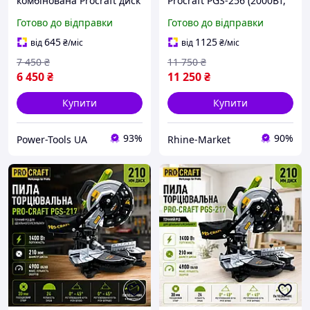
комбінована Procraft диск
Procraft PGS-256 (2000Вт,
210 мм 1.2 кВт з столом,
диск 255 мм) висока
Готово до відправки
Готово до відправки
Комбінована торцовка,
точність різу
Професійна торцовка
645
1125
від
₴
/міс
від
₴
/міс
7 450
₴
11 750
₴
6 450
₴
11 250
₴
Купити
Купити
93%
90%
Power-Tools UA
Rhine-Market