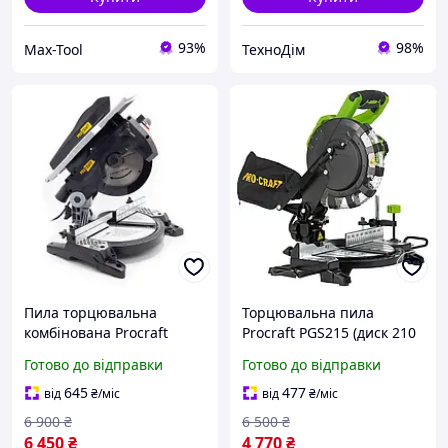
93%
98%
Max-Tool
ТехноДім
Пила торцювальна
Торцювальна пила
комбінована Procraft
Procraft PGS215 (диск 210
CMS21 (диск 210 мм)
мм)
Готово до відправки
Готово до відправки
645
477
від
₴
/міс
від
₴
/міс
6 900
₴
6 500
₴
6 450
₴
4 770
₴