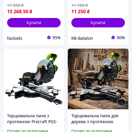
17 550
₴
11 750
₴
15 268
.50
₴
11 250
₴
Купити
Купити
95%
90%
fastools
RB-Balaton
Торцювальна пила з
Торцювальна пила для
протяжкою Procraft PGS-
дерева з протяжкою
256 (255 мм, 2000 Вт)
Procraft
Готово до відправки
Готово до відправки