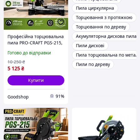
Пила циркулярна
Торцювання з протяжкою
Торцювання по дереву
Акумуляторна дискова пила
Професійна торцювальна
пила PRO-CRAFT PGS-215,
Пили дискові
4900 об/хв, диск 210 мм,
Готово до відправки
Пила торцювальна по метал
для дерева та ламінату
10 250
₴
Пили по дереву
5 125
₴
Купити
91%
Goodshop