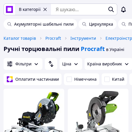
В категорії
Акумуляторні шабельні пили
Циркулярка
П
Каталог товарів
Procraft
Інструменти
Електроінст
Ручні торцювальні пили
Procraft
в Україні
Фільтри
Ціна
Країна виробник
Оплатити частинами
Німеччина
Китай