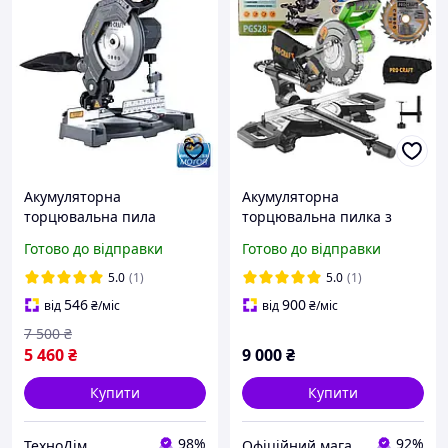
Акумуляторна
Акумуляторна
торцювальна пила
торцювальна пилка з
Procraft PGS20 (без АКБ та
можливістю пересування
Готово до відправки
Готово до відправки
ЗУ, диск 210 мм)
Procraft PGS28 (без
акумулятора та зарядного
5.0
(1)
5.0
(1)
пристрою)
546
900
від
₴
/міс
від
₴
/міс
7 500
₴
5 460
₴
9 000
₴
Купити
Купити
98%
92%
ТехноДім
Офіційний магазин Kraft&Dele🛠