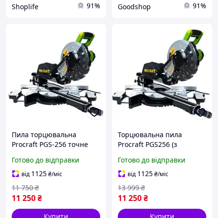
91%
91%
Shoplife
Goodshop
Пила торцювальна
Торцювальна пила
Procraft PGS-256 точне
Procraft PGS256 (з
різання, диск 255 мм,
протяжкою, диск 255 мм)
Готово до відправки
Готово до відправки
гарантія 36 місяців
1125
1125
від
₴
/міс
від
₴
/міс
11 750
₴
13 999
₴
11 250
₴
11 250
₴
Купити
Купити