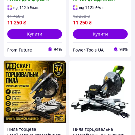
PGS256,Професійні
торцювальні пили 2000
1125
1125
від
₴
/міс
від
₴
/міс
Вт 255 мм диск
11 450
₴
12 250
₴
11 250
₴
11 250
₴
Купити
Купити
94%
93%
From Future
Power-Tools UA
Пила торцева
Пила торцювальна