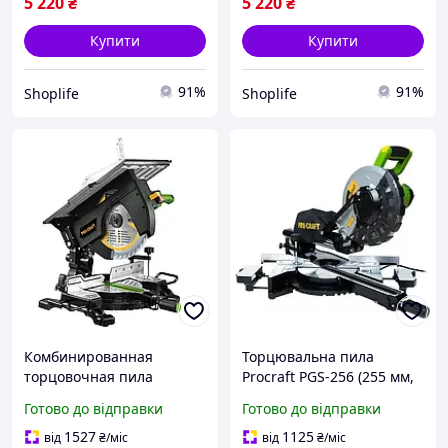
для точного різання під
роботи з деревиною для
5 220
₴
5 220
₴
для дому
дому та саду
Купити
Купити
91%
91%
Shoplife
Shoplife
Комбинированная
Торцювальна пила
торцовочная пила
Procraft PGS-256 (255 мм,
Procraft СMS30
2000 Вт, 4500 об/хв)
Готово до відправки
Готово до відправки
надійний інструмент
1527
1125
від
₴
/міс
від
₴
/міс