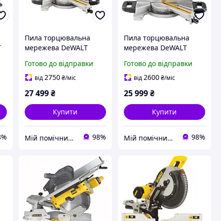
Пила торцювальна
Пила торцювальна
T
мережева DeWALT
мережева DeWALT
DWS773
DWS774
Готово до відправки
Готово до відправки
2750
2600
від
₴
/міс
від
₴
/міс
27 499
₴
25 999
₴
Купити
Купити
8%
98%
98%
Мій помічник - інтернет магазин
Мій помічник - інтернет магазин