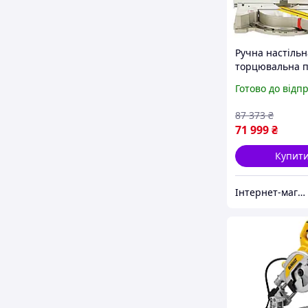
Ручна настільн
торцювальна п
дереву DeWAL
Готово до відп
: 1675 Вт, глиб
112мм, круг 30
87 373
₴
71 999
₴
Купит
Інтернет-магазин "Shop Hub"