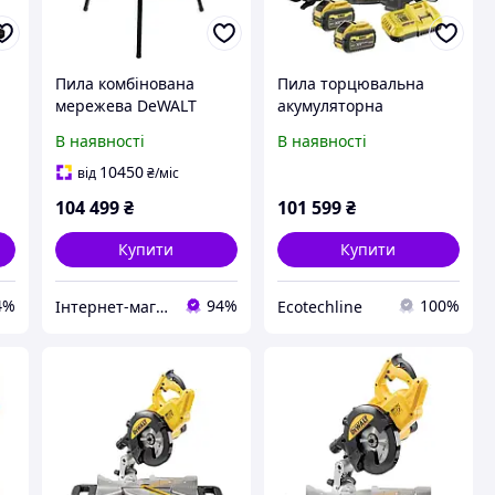
Пила комбінована
Пила торцювальна
мережева DeWALT
акумуляторна
D27107
безщіткова DeWALT
В наявності
В наявності
DCS781X2 (DCS781X2)
10450
від
₴
/міс
104 499
₴
101 599
₴
Купити
Купити
4%
94%
100%
Інтернет-магазин будівельних інструментів та садової техніки VolynTools
Ecotechline