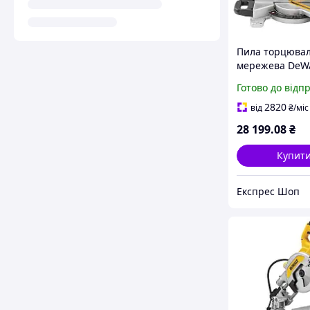
Пила торцюва
мережева DeW
DWS774 потужн
Готово до відп
1400 Вт діамет
216 мм вага 11.
2820
від
₴
/міс
частота оберт
28 199
.08
₴
4600 об/хв
Купит
Експрес Шоп