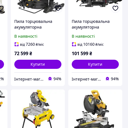
Пила торцювальна
Пила торцювальна
акумуляторна
акумуляторна
безщіткова DeWALT
безщіткова DeWALT
В наявності
В наявності
DCS781N
DCS781X2
7260
10160
від
₴
/міс
від
₴
/міс
я
72 599
₴
101 599
₴
Купити
Купити
2%
94%
94%
Інтернет-магазин будівельних інструментів та садової техніки VolynTools
Інтернет-магазин будівельних інструментів та садової техніки VolynTools