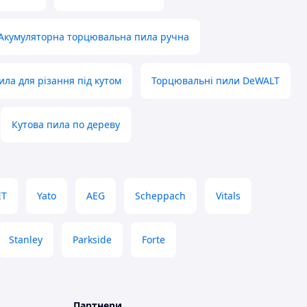
Акумуляторна торцювальна пила ручна
ила для різання під кутом
Торцювальні пили DeWALT
Кутова пила по дереву
ET
Yato
AEG
Scheppach
Vitals
Stanley
Parkside
Forte
Партнери