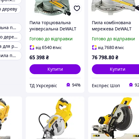
 дереву
Пила торцювальна
Пила комбінована
Пила торцювальна по металу
універсальна DeWALT
мережева DeWALT
D27113 (D27113)
D27111 потужність
Дискові пили по дереву
Готово до відправки
Готово до відправки
1500 Вт діаметр диск
Шабельна пила для різання металу
305х30 мм частота
6540
7680
від
₴
/міс
від
₴
/міс
обертання 2950 об/хв
Торцювальна пила по дереву
65 398
₴
76 798
.80
₴
Купити
Купити
94%
9
ТД Укрсервіс
Експрес Шоп