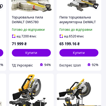
Торцювальна пила
Пила торцювальна
DeWALT DWS780
акумуляторна DeWALT
(DWS780)
DCS777T2 діаметр
Готово до відправки
Готово до відправки
а
диска 216х30 мм
частота обертання
7200
6520
від
₴
/міс
від
₴
/міс
6300 об/хв вага 15 кг
71 999
₴
65 199
.16
₴
Купити
Купити
2%
94%
92%
ТД Укрсервіс
Експрес Шоп