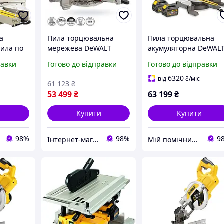
а
Пила торцювальна
Пила торцювальна
ила по
мережева DeWALT
акумуляторна DeWAL
T DWS780
DWS727: 1675 Вт,
DCS777T2
равки
Готово до відправки
Готово до відправки
ина різу
глибина різу 150 мм,
5 мм(11)
коло 250 мм, гальмо 10
6320
від
₴
/міс
61 123
₴
секунд(11)
53 499
₴
63 199
₴
и
Купити
Купити
98%
98%
9
Інтернет-магазин "Shop Hub"
Мій помічник - інтернет магазин