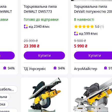
пила
Торцювальна пила
Торцювальна пила
DeWALT
DeWALT DWS773
DeValt потужністю 20
777T2)
(DWS773)
Вт Пила торцювальна
равки
Готово до відправки
В наявності
диском 255/30 мм 500
Об/хв із захисним
2340
від
₴
/міс
5.0
(1)
кожухом
599
від
₴
/міс
23 399
₴
9 500
₴
23 398
₴
5 990
₴
и
Купити
Купити
94%
94%
9
ТД Укрсервіс
АгроМайстер
Акумуляторні шабельні пили
льна
рка
Торцювання з протяжкою