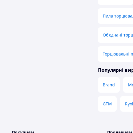
Пила торцюва
Об'єднані тор
Торцювальні 
Популярні в
Brand
Me
GTM
Ryo
Покупцям
Продавцям