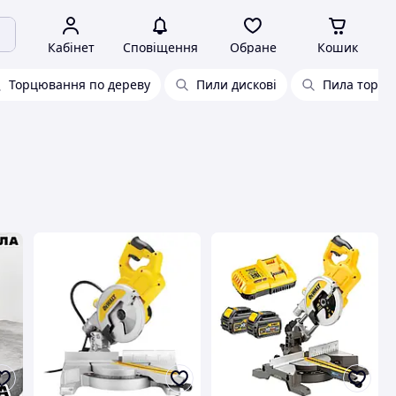
Кабінет
Сповіщення
Обране
Кошик
Торцювання по дереву
Пили дискові
Пила торцю