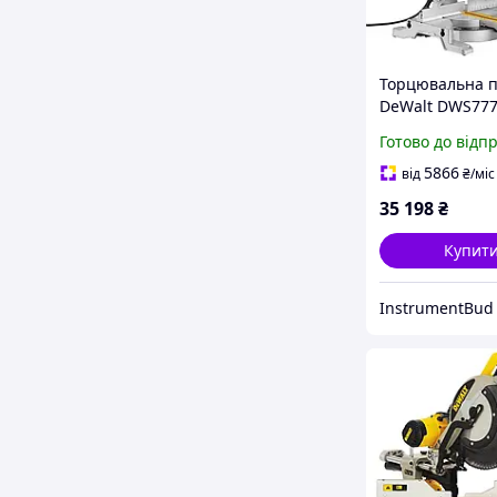
Торцювальна 
DeWalt DWS777
торцювальна п
Готово до відп
дереву, пила з 
комбінована
5866
від
₴
/міс
торцювальна 
35 198
₴
Купит
InstrumentBud