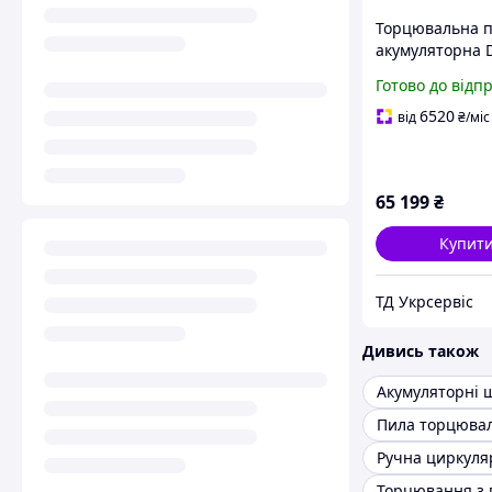
Торцювальна 
акумуляторна 
DCS777T2 (DCS
Готово до відп
6520
від
₴
/міс
65 199
₴
Купит
ТД Укрсервіс
Дивись також
Пила торцюва
Ручна циркуля