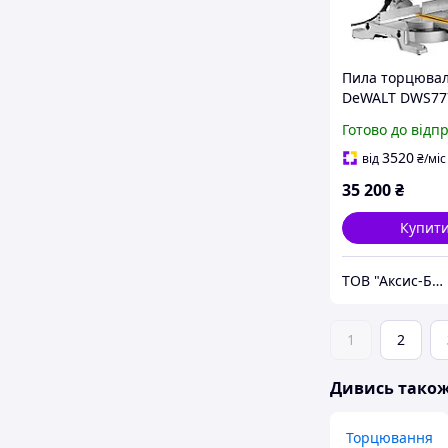
Пила торцюва
DeWALT DWS77
Готово до відп
3520
від
₴
/міс
35 200
₴
Купит
ТОВ "Аксис-Буд"
1
2
Дивись тако
Торцювання