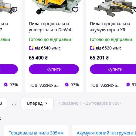
льна
Пила торцювальна
Пила торцювальна
7
універсальна DeWalt
акумуляторна XR
D27113
FLEXVOLT DeWALT
равки
Готово до відправки
Готово до відправки
DCS777T2
6540
6520
від
₴
/міс
від
₴
/міс
65 400
₴
65 201
₴
и
Купити
Купити
97%
97%
9
ТОВ "Аксис-Буд"
ТОВ "Аксис-Буд"
3
...
Вперед
Показано 1 - 29 товарів з 600+
ж
Торцювальна пила 305мм
Акумуляторний інструмент