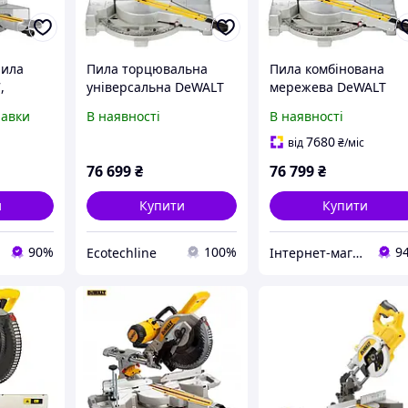
пила
Пила торцювальна
Пила комбінована
,
універсальна DeWALT
мережева DeWALT
ила по
D27111 (D27111)
D27111
равки
В наявності
В наявності
XPS,
7680
від
₴
/міс
пила
76 699
₴
76 799
₴
и
Купити
Купити
90%
100%
9
Ecotechline
Інтернет-магазин будівельних інструментів та садової техніки VolynTools