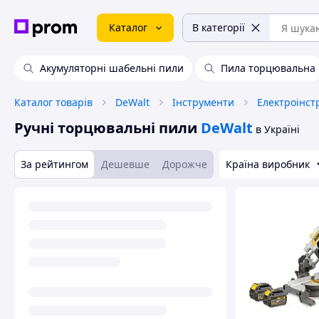
Каталог
В категорії
Акумуляторні шабельні пили
Пила торцювальна
Каталог товарів
DeWalt
Інструменти
Електроінст
Ручні торцювальні пили
DeWalt
в Україні
За рейтингом
Дешевше
Дорожче
Країна виробник