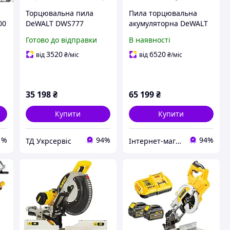
Торцювальна пила
Пила торцювальна
00
DeWALT DWS777
акумуляторна DeWALT
 з
(DWS777)
DCS777T2
Готово до відправки
В наявності
0
3520
6520
від
₴
/міс
від
₴
/міс
35 198
₴
65 199
₴
Купити
Купити
1%
94%
94%
ТД Укрсервіс
Інтернет-магазин будівельних інструментів та садової техніки VolynTools