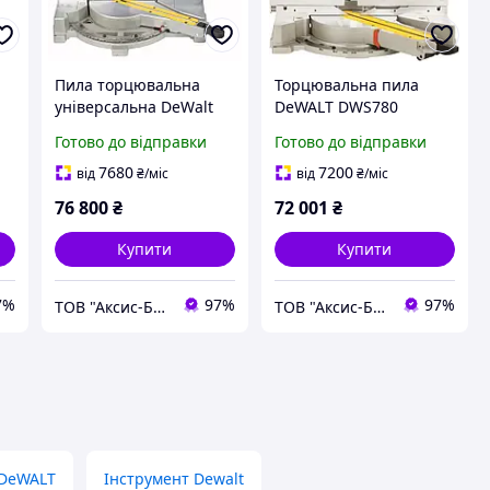
Пила торцювальна
Торцювальна пила
універсальна DeWalt
DeWALT DWS780
D27111
Готово до відправки
Готово до відправки
7680
7200
від
₴
/міс
від
₴
/міс
76 800
₴
72 001
₴
Купити
Купити
7%
97%
97%
ТОВ "Аксис-Буд"
ТОВ "Аксис-Буд"
 DeWALT
Інструмент Dewalt