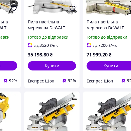
льна
Пила настільна
Пила настільна
ALT
мережева DeWALT
мережева DeWALT
ість
DWS777 потужність
DWS780 споживана
равки
Готово до відправки
Готово до відправки
р диска
1800 Вт діаметр диска
потужність 1675 Вт
5 кг
216х30 мм вага 15 кг
діаметр диска 305х30
3520
7200
від
₴
/міс
від
₴
/міс
ання
частота обертання
мм частота обертанн
35 198
.80
₴
71 999
.20
₴
6300 об/хв
3800 об/хв
и
Купити
Купити
92%
92%
9
Експрес Шоп
Експрес Шоп