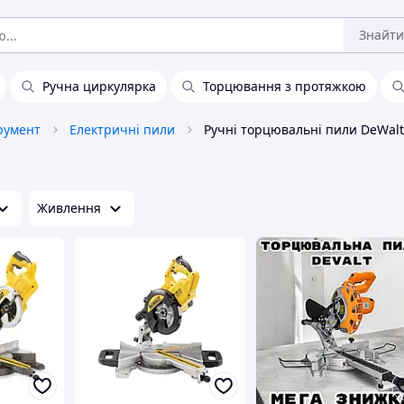
Знайти
Ручна циркулярка
Торцювання з протяжкою
румент
Електричні пили
Ручні торцювальні пили DeWalt
Живлення