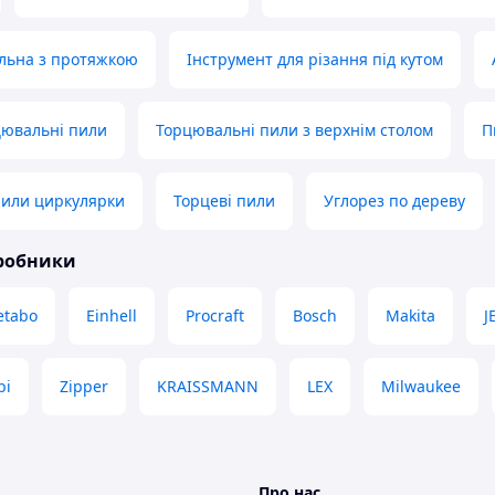
льна з протяжкою
Інструмент для різання під кутом
цювальні пили
Торцювальні пили з верхнім столом
П
пили циркулярки
Торцеві пили
Углорез по дереву
иробники
tabo
Einhell
Procraft
Bosch
Makita
J
bi
Zipper
KRAISSMANN
LEX
Milwaukee
Про нас