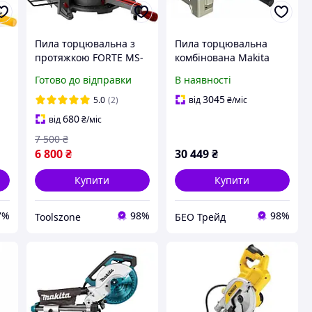
Пила торцювальна з
Пила торцювальна
протяжкою FORTE MS-
комбінована Makita
255SL
LH1040 (260 мм, 93 мм,
Готово до відправки
В наявності
1650, 14.3 кг)
3045
5.0
(2)
від
₴
/міс
680
від
₴
/міс
7 500
₴
6 800
₴
30 449
₴
Купити
Купити
7%
98%
98%
Toolszone
БЕО Трейд