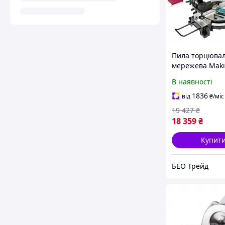
Пила торцюва
мережева Maki
MLS100N (255 м
В наявності
мм, 1500 Вт, 14.
1836
від
₴
/міс
19 427
₴
18 359
₴
Купит
БЕО Трейд