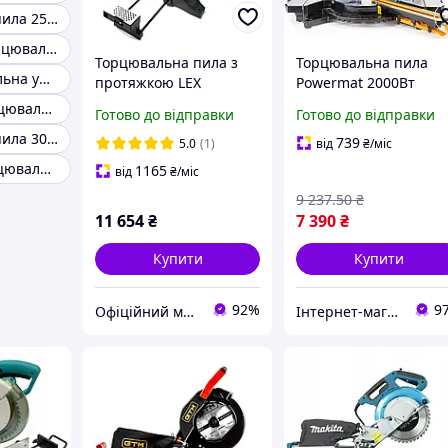
Торцювальна пила 255мм
Професійні торцювальні пили
Торцювальна пила з
Торцювальна пила
Пила торцювальна універсальна
протяжкою LEX
Powermat 2000Вт
LXCM305
(Польща)
Настільна, торцювальна пила
Готово до відправки
Готово до відправки
Торцювальна пила 305мм
739
5.0
(1)
від
₴
/міс
Бюджетна торцювальна пила
1165
від
₴
/міс
9 237
.50
₴
11 654
₴
7 390
₴
Купити
Купити
92%
9
Офіційний магазин Kraft&Dele🛠
Інтернет-магазин «Копійка»