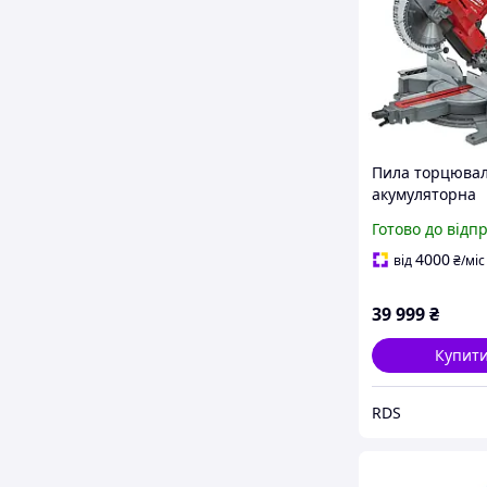
Пила торцюва
акумуляторна
MILWAUKEE 25
Готово до відп
M18 FMS254-0 
подвійним кут
4000
від
₴
/міс
нахилу (493345
39 999
₴
Купит
RDS