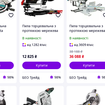
льна
Пила торцювальна з
Пила торцювальна з
ta
протяжкою мережева
протяжкою мережев
м, 75
GTM HM1032 (254 мм,
Makita LS1018LN (260
В наявності
В наявності
7 кг)
90 мм, 2000 Вт, 13.6 кг)
мм, 91 мм, 1430 Вт, 20
кг)
1282
3609
від
₴
/міс
від
₴
/міс
38 188
₴
12 825
₴
36 088
₴
и
Купити
Купити
98%
98%
9
БЕО Трейд
БЕО Трейд