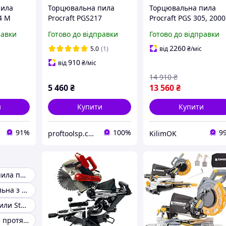
пила
Торцювальна пила
Торцювальна пила
4 M
Procraft PGS217
Procraft PGS 305, 2000
16.1кг
Вт, з лазерним
равки
Готово до відправки
Готово до відправки
yna
модулем, диск 305 мм
3800 об/хв
2260
5.0
(1)
від
₴
/міс
910
від
₴
/міс
14 910
₴
5 460
₴
13 560
₴
и
Купити
Купити
91%
100%
9
proftoolsp.com.ua
KilimOK
Торцювальна пила по дереву
Пила торцювальна з протяжкою
Торцювальні пили Sturm
Торцева пила з протяжкою