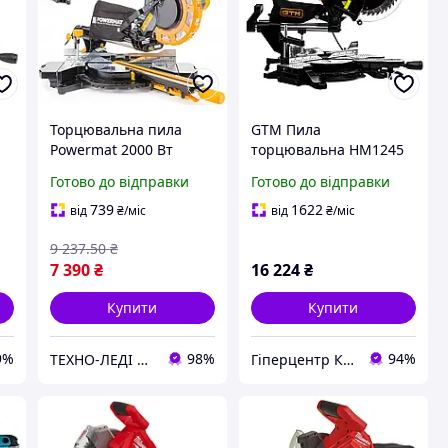
Торцювальна пила
GTM Пила
Powermat 2000 Вт
торцювальна HM1245
(Польща)
1800Вт, 305*30мм,
Готово до відправки
Готово до відправки
3800об/хв, з
протяжним механізмом
739
1622
від
₴
/міс
від
₴
/міс
і лазером
9 237
.50
₴
7 390
₴
16 224
₴
Купити
Купити
9%
98%
94%
ТЕХНО-ЛЕДІ магазин товарів з Німеччини
Гіперцентр Київ — професійне обладнання для ресторанів, магазинів і складів