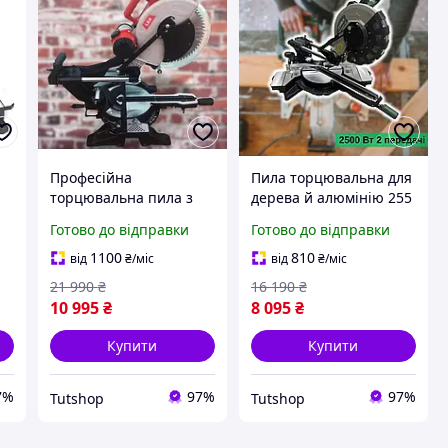
Професійна
Пила торцювальна для
торцювальна пила з
дерева й алюмінію 255
з
протяжкою для дерева
TIREX TRMS250-2S
Готово до відправки
Готово до відправки
LEX LXCM305
Торцювальна пила 220
Торцювальна пила 305
В
1100
810
від
₴
/міс
від
₴
/міс
мм
21 990
₴
16 190
₴
10 995
₴
8 095
₴
Купити
Купити
7%
97%
97%
Tutshop
Tutshop