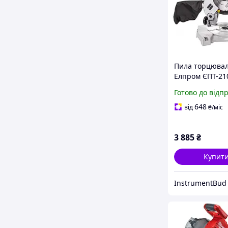
Пила торцюва
Елпром ЄПТ-21
торцювальна, 
Готово до відп
торцювальна п
торцювальний 
648
від
₴
/міс
3 885
₴
Купит
InstrumentBud