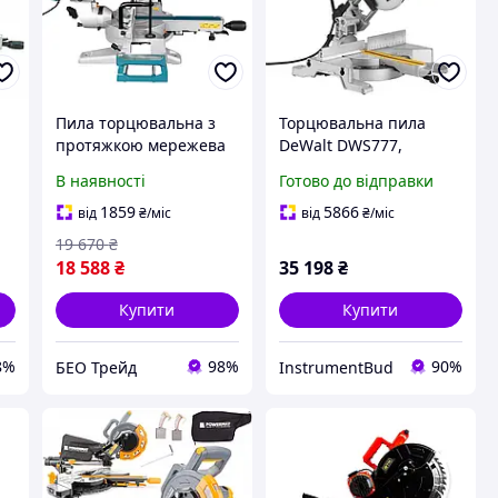
Пила торцювальна з
Торцювальна пила
а
протяжкою мережева
DeWalt DWS777,
Makita LS0816F (216 мм,
торцювальна пила по
В наявності
Готово до відправки
.6
65 мм, 1200 Вт, LED,
дереву, пила з XPS,
13.9 кг)
комбінована
1859
5866
від
₴
/міс
від
₴
/міс
торцювальна пила
19 670
₴
18 588
₴
35 198
₴
Купити
Купити
8%
98%
90%
БЕО Трейд
InstrumentBud