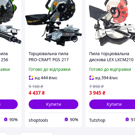
пила
Торцювальна пила
Пила торцювальна
 256
PRO-CRAFT PGS 217
дискова LEX LXCM210
Торцовка для дерева 
равки
Готово до відправки
Готово до відправки
лазерним маркером
Торцовки 2100 Вт
444
394
від
₴
/міс
від
₴
/міс
5 100
₴
7 890
₴
4 437
₴
3 945
₴
и
Купити
Купити
90%
90%
9
shoptools
Tutshop