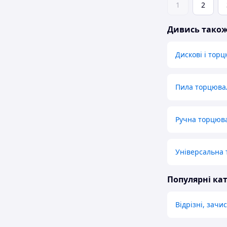
1
2
Дивись тако
Дискові і тор
Пила торцюва
Ручна торцюв
Універсальна 
Популярні кат
Відрізні, зачи