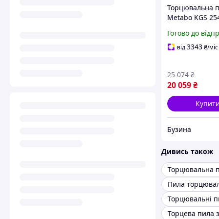
Торцювальна 
Metabo KGS 25
1800Вт, 254мм, 
Готово до відп
613254000 buz
3343
від
₴
/міс
25 074
₴
20 059
₴
Купит
Бузина
Дивись також