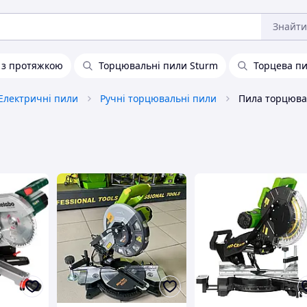
Знайти
 з протяжкою
Торцювальні пили Sturm
Торцева п
Електричні пили
Ручні торцювальні пили
Пила торцюва