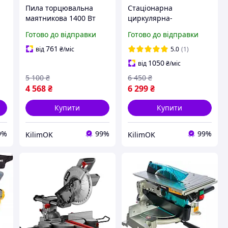
Пила торцювальна
Cтаціонарна
маятникова 1400 Вт
циркулярна-
Procraft PGS217 4900 об
торцювальна пила
Готово до відправки
Готово до відправки
,
хв Диск 210 мм
1200 Вт Procraft CMS21
Лазерний модуль
4200 об хв Диск 210 х
761
від
₴
/міс
5.0
(1)
30 х 24Т
1050
від
₴
/міс
5 100
₴
6 450
₴
4 568
₴
6 299
₴
Купити
Купити
9%
99%
99%
KilimOK
KilimOK