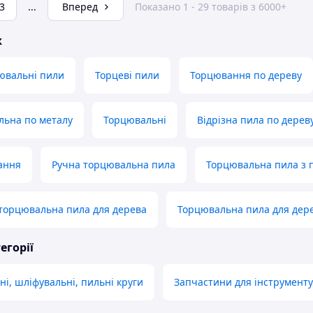
3
...
Вперед
Показано 1 - 29 товарів з 6000+
ж
цювальні пили
Торцеві пили
Торцювання по дереву
льна по металу
Торцювальні
Відрізна пила по дерев
ання
Ручна торцювальна пила
Торцювальна пила з
торцювальна пила для дерева
Торцювальна пила для дер
егорії
сні, шліфувальні, пильні круги
Запчастини для інструменту