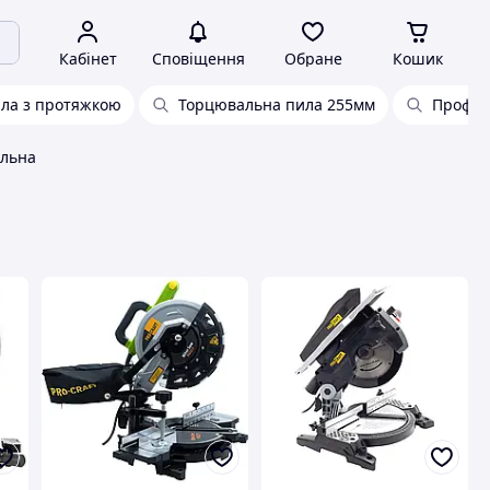
Кабінет
Сповіщення
Обране
Кошик
ила з протяжкою
Торцювальна пила 255мм
Профес
льна