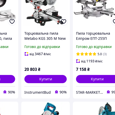
льна
Торцювальна пила
Пила торцювальна
0, пила
Metabo KGS 305 M New
Елпром ЕПТ-255П
дискова
(613305000)
(255мм, 2200Вт, з
равки
Готово до відправки
Готово до відправки
ила,
протяжкою, лазер)
верстат
3467
від
₴
/міс
5.0
(3)
1193
від
₴
/міс
20 803
₴
7 158
₴
и
Купити
Купити
90%
90%
9
InstrumentBud
STAR-MARKET - аксесуари, товари для дому, саду, відпочинку та туризму