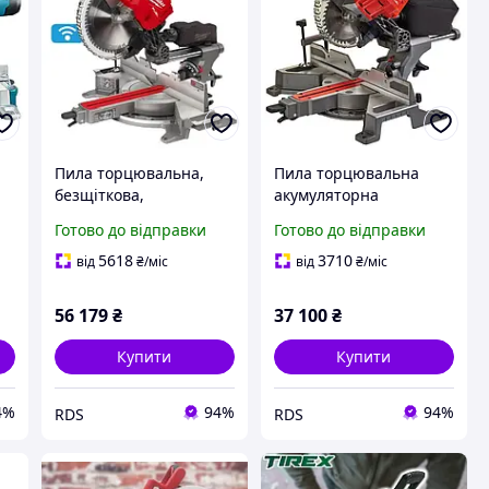
Пила торцювальна,
Пила торцювальна
безщіткова,
акумуляторна
акумуляторна,
MILWAUKEE, M18
Готово до відправки
Готово до відправки
MILWAUKEE M18
FMS190-0, 190мм
FMS305-0 (Ø305мм)
(4933459619)
5618
3710
від
₴
/міс
від
₴
/міс
(4933471205)
56 179
₴
37 100
₴
Купити
Купити
4%
94%
94%
RDS
RDS