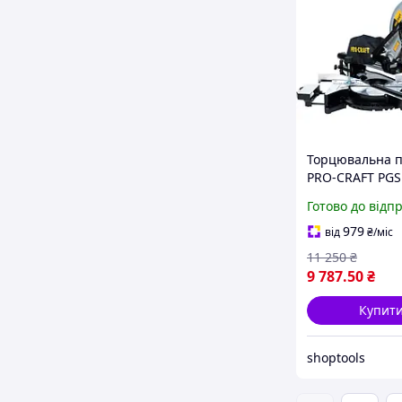
Торцювальна 
PRO-CRAFT PGS
Готово до відп
979
від
₴
/міс
11 250
₴
9 787
.50
₴
Купит
shoptools