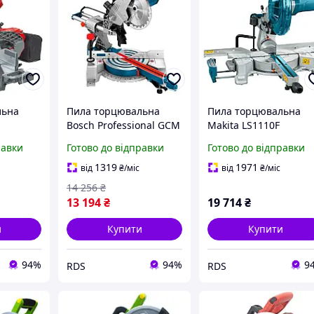
льна
Пила торцювальна
Пила торцювальна
Bosch Professional GCM
Makita LS1110F
4 мм
800 SJ (0601B19000)
(LS1110F)
равки
Готово до відправки
Готово до відправки
FUEL з
ом
1319
1971
від
₴
/міс
від
₴
/міс
1729)
14 256
₴
13 194
₴
19 714
₴
и
Купити
Купити
94%
94%
9
RDS
RDS