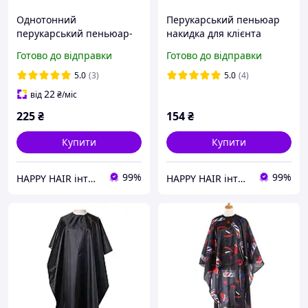
Однотонний
Перукарський пеньюар
перукарський пеньюар-
накидка для клієнта
накидка для клієнта
"Barbershop" (чорний)
Готово до відправки
Готово до відправки
(жовтий)
5.0
(3)
5.0
(4)
22
від
₴
/міс
225
₴
154
₴
Купити
Купити
99%
99%
HAPPY HAIR інтернет-магазин професійної косметики для волосся
HAPPY HAIR інтернет-магазин професійної косметики для волосся