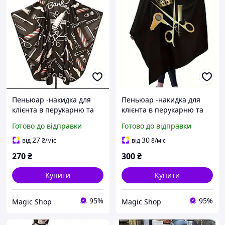
Пеньюар -накидка для
Пеньюар -накидка для
клієнта в перукарню та
клієнта в перукарню та
барберам
барберам
Готово до відправки
Готово до відправки
27
30
від
₴
/міс
від
₴
/міс
270
₴
300
₴
Купити
Купити
95%
95%
Magiс Shop
Magiс Shop