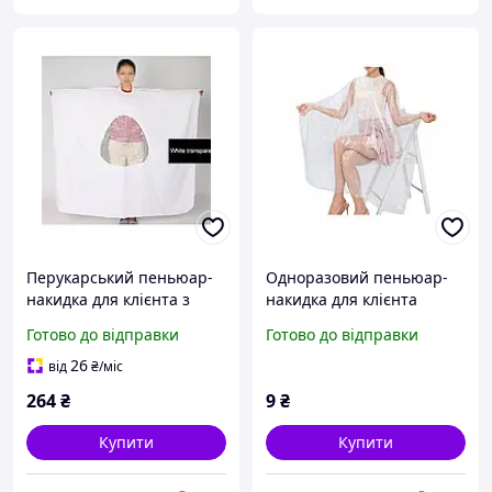
Перукарський пеньюар-
Одноразовий пеньюар-
накидка для клієнта з
накидка для клієнта
віконцем для телефону
поліетиленовий
Готово до відправки
Готово до відправки
біла
прозорий перукарський
(120х160 см)
26
від
₴
/міс
264
₴
9
₴
Купити
Купити