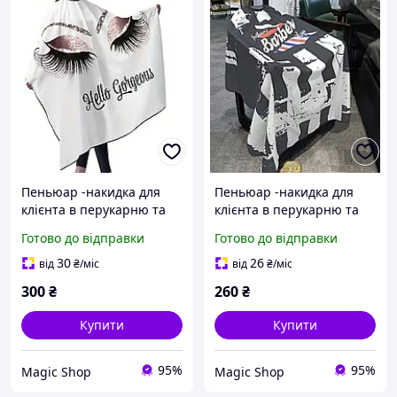
Пеньюар -накидка для
Пеньюар -накидка для
клієнта в перукарню та
клієнта в перукарню та
барберам
барберам
Готово до відправки
Готово до відправки
30
26
від
₴
/міс
від
₴
/міс
300
₴
260
₴
Купити
Купити
95%
95%
Magiс Shop
Magiс Shop