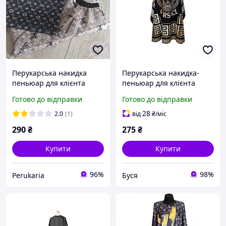
Перукарська накидка
Перукарська накидка-
пеньюар для клієнта
пеньюар для клієнта
Versace-1 водостійкий
Готово до відправки
Готово до відправки
нейлон 140х160 см
28
2.0
(1)
від
₴
/міс
290
₴
275
₴
Купити
Купити
96%
98%
Perukaria
Буся