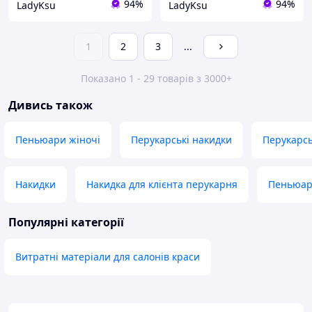
94%
94%
LadyKsu
LadyKsu
1
2
3
...
Показано 1 - 29 товарів з 3000+
Дивись також
Пеньюари жіночі
Перукарські накидки
Перукарсь
Накидки
Накидка для клієнта перукарня
Пеньюар 
Популярні категорії
Витратні матеріали для салонів краси