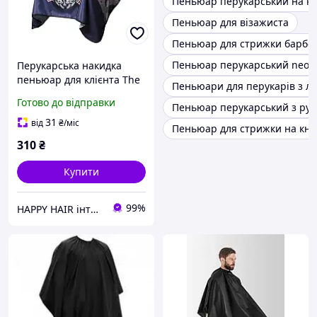
Пеньюар перукарський на к
Пеньюар для візажиста
Пеньюар для стрижки барб
Пеньюар перукарський neoc
Перукарська накидка
пеньюар для клієнта The
Пеньюари для перукарів з л
Barber антистатична
Готово до відправки
Пеньюар перукарський з ру
поліестер принт Череп
(розмір140х160)
31
від
₴
/міс
Пеньюар для стрижки на кно
310
₴
Купити
99%
HAPPY HAIR інтернет-магазин професійної косметики для волосся