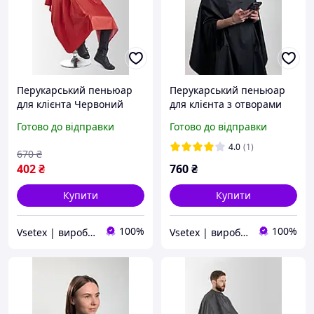
Перукарський пеньюар
Перукарський пеньюар
для клієнта Червоний
для клієнта з отворами
для рук Чорний
Готово до відправки
Готово до відправки
4.0
(1)
670
₴
402
₴
760
₴
Купити
Купити
100%
100%
Vsetex | виробник корпоративного одягу
Vsetex | виробник корпоративного одягу