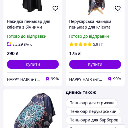
Накидка пеньюар для
Перукарська накидка
клієнта з бічними
пеньюар для клієнта
прорізами для рук
Barber Tools поліестер
Готово до відправки
Готово до відправки
бавовна (розмір 140х160)
140х150 см (чорний фон з
стійка для бруду чорна
кольоровим принтом)
29
від
₴
/міс
5.0
(1)
290
₴
175
₴
Купити
Купити
99%
99%
HAPPY HAIR інтернет-магазин професійної косметики для волосся
HAPPY HAIR інтернет-магазин професійної косметики для волосся
Дивись також
Пеньюар для стрижки
Пеньюар перукарський
Пеньюари для барберов