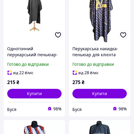
Однотонний
Перукарська накидка-
перукарський пеньюар-
пеньюар для клієнта
накидка для клієнта
LOUIS VUITTON
Готово до відправки
Готово до відправки
водостійкий нейлон
155х145 см
22
28
від
₴
/міс
від
₴
/міс
215
₴
275
₴
Купити
Купити
98%
98%
Буся
Буся