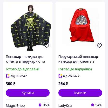
Пеньюар -накидка для
Перукарський пеньюар-
клієнта в перукарню та
накидка для клієнта з
барберам
віконцем для телефону
Готово до відправки
Готово до відправки
червона
30
26
від
₴
/міс
від
₴
/міс
300
₴
264
₴
Купити
Купити
95%
94%
Magiс Shop
LadyKsu