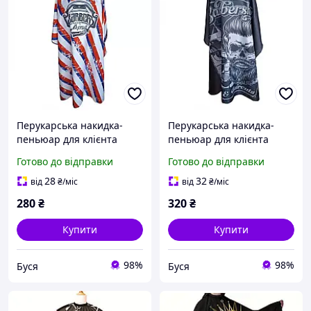
Перукарська накидка-
Перукарська накидка-
пеньюар для клієнта
пеньюар для клієнта
Barber King антистатична
Barber Shop
Готово до відправки
Готово до відправки
поліестер, 140х160 см
антистатична поліестер,
140х160 см, чорний
28
32
від
₴
/міс
від
₴
/міс
280
₴
320
₴
Купити
Купити
98%
98%
Буся
Буся