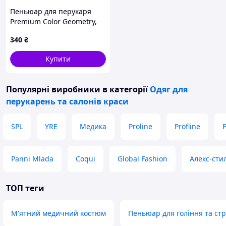
Пеньюар для перукаря
Premium Color Geometry,
щільний, великий розмір
340
₴
160×145 см
Купити
Популярні виробники
в категорії
Одяг для
перукарень та салонів краси
SPL
YRE
Медика
Proline
Profline
F
Panni Mlada
Coqui
Global Fashion
Алекс-сти
ТОП теги
М'ятний медичний костюм
Пеньюар для гоління та ст