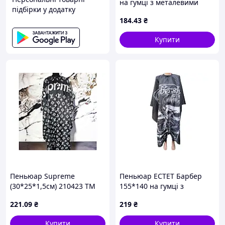
на гумці з металевими
підбірки у додатку
гачками (30*25*1,5см)
184
.43
₴
21237 ТМ EСТЕТ
Купити
Пеньюар Supreme
Пеньюар EСТЕТ Барбер
(30*25*1,5см) 210423 ТМ
155*140 на гумці з
EСТЕТ
металевими гачками
221
.09
₴
219
₴
(30*25*1,5см)
Купити
Купити