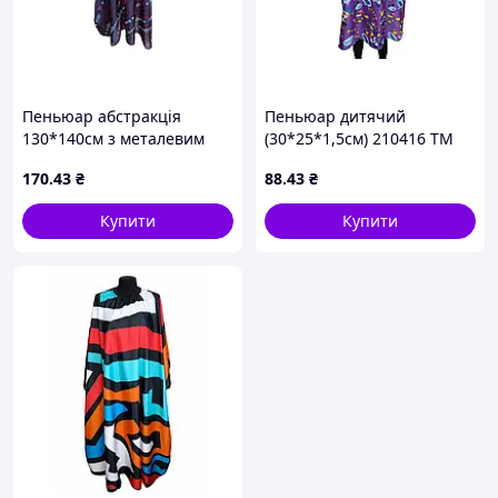
Пеньюар абстракція
Пеньюар дитячий
130*140см з металевим
(30*25*1,5см) 210416 ТМ
гачком (30*25*1,5см) 21236
EСТЕТ
170
.43
₴
88
.43
₴
ТМ EСТЕТ
Купити
Купити