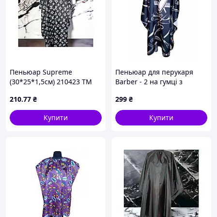
Пеньюар Supreme
Пеньюар для перукаря
(30*25*1,5см) 210423 ТМ
Barber - 2 на гумці з
EСТЕТ
металевими гачками,
210
.77
₴
299
₴
водовідштовхувальний,
160×145 см
Купити
Купити