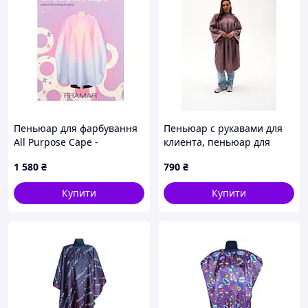
Пеньюар для фарбування
Пеньюар с рукавами для
All Purpose Cape -
клиента, пеньюар для
Aurascope
салонов красоты
1 580
₴
790
₴
Купити
Купити