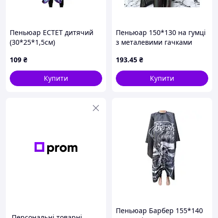
Пеньюар EСТЕТ дитячий
Пеньюар 150*130 на гумці
(30*25*1,5см)
з металевими гачками
(30*25*1,5см) 21234 ТМ
109
₴
193
.45
₴
EСТЕТ
Купити
Купити
Пеньюар Барбер 155*140
Персональні товарні