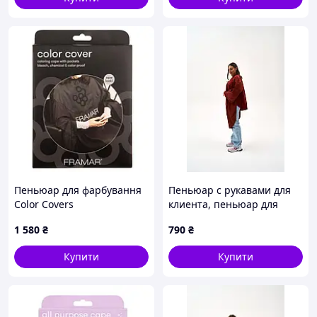
Пеньюар для фарбування
Пеньюар с рукавами для
Color Covers
клиента, пеньюар для
салонов красоты
1 580
₴
790
₴
Купити
Купити