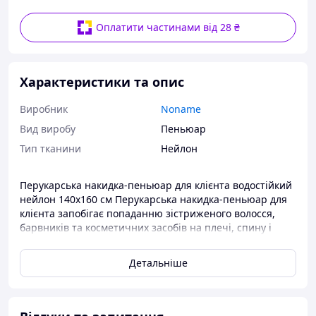
Оплатити частинами від 28 ₴
Характеристики та опис
Виробник
Noname
Вид виробу
Пеньюар
Тип тканини
Нейлон
Перукарська накидка-пеньюар для клієнта водостійкий
нейлон 140х160 см Перукарська накидка-пеньюар для
клієнта запобігає попаданню зістриженого волосся,
барвників та косметичних засобів на плечі, спину і
груди клієнта. Виготовлена з невагомого матеріалу, що
практично не відчувається на тілі. Комір фіксується
Детальніше
гачками, гумка щільно прилягає до шиї. Накидка-
пеньюар скроєна вільно, що забезпечує зручність для
рухів. Аксесуар легко очищується та дезінфікується.
Особливості накидки-пеньюару: виготовлена з