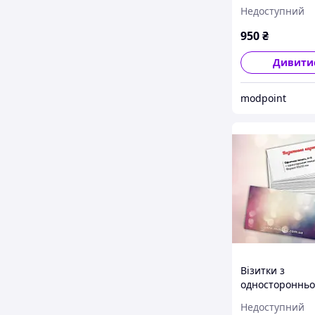
шт.
Недоступний
950
₴
Дивити
modpoint
Візитки з
одностороннь
глянсовою лам
Недоступний