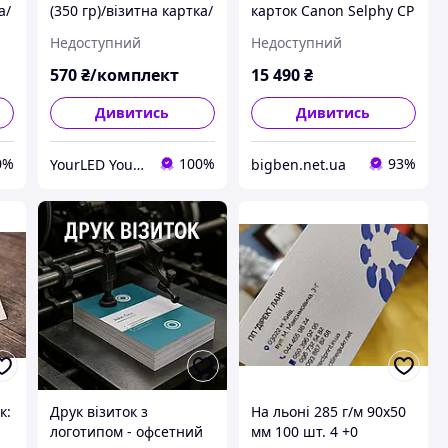
а/
(350 гр)/візитна картка/
карток Canon Selphy CP
персональна картка
1500 із сублімаційним
Недоступний
Недоступний
друком. Роздільна
здатність друку: 300 x
570
₴/комплект
15 490
₴
300 dpi. Максимальний
р
Дивитись
Дивитись
0%
100%
93%
YourLED YourPRINT YourSTAND
bigben.net.ua
к:
Друк візиток з
На льоні 285 г/м 90х50
логотипом - офсетний
мм 100 шт. 4 +0