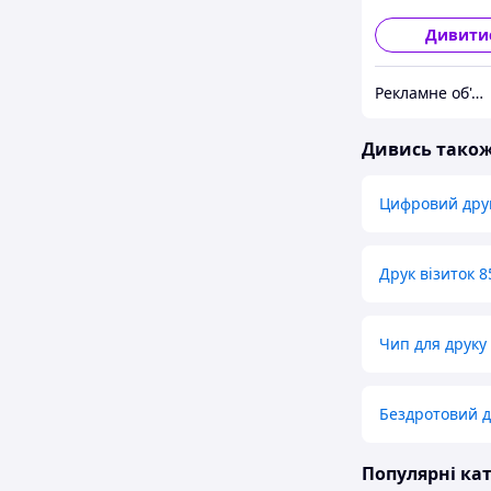
Дивити
Рекламне об'єднання "МОЛОДЕЦЬ" - супермаркет реклами №1
Дивись тако
Цифровий друк
Друк візиток 
Чип для друку 
Бездротовий д
Популярні кат