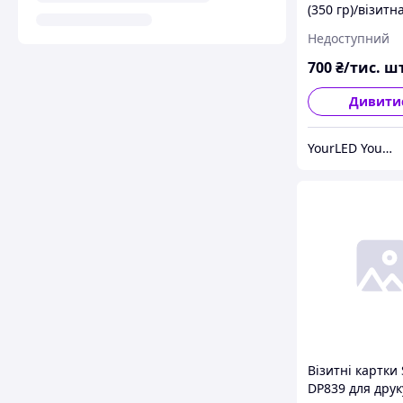
(350 гр)/візитн
персональна к
Недоступний
700
₴/тис. шт
Дивити
YourLED YourPRINT YourSTAND
Візитні картки 
DP839 для друк