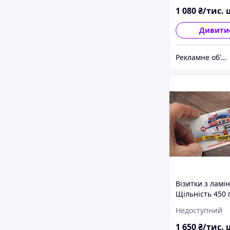
1 080
₴/тис. 
Дивити
Рекламне об'єднання "МОЛОДЕЦЬ" - супермаркет реклами №1
Візитки з ламі
Щільність 450 
Недоступний
1 650
₴/тис. 