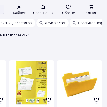
Кабінет
Сповіщення
Обране
Кошик
ізитниці пластикові
Друк візиток
Пластикові картк
к візитних карток