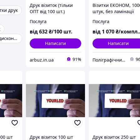
Друк візиток (тільки
Візитки ЕКОНОМ, 100
тки друк
ОПТ від 100 шт.)
штук, без ламінації
Послуга
Послуга
к
від
632
₴/100 шт.
від
1 070
₴/комплект
Виготовлення дисконтних карт
Написати
Написати
91%
9
arbuz.in.ua
Поліграфічний рекламно-видавничий центр "КОД"
000 шт
Друк візиток 100 шт
Друк візиток 250 шт