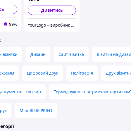
лого під нанесення |
Юсб флешка
сь
Дивитись
99%
YourLogo – виробник рекламно-сувенірної електроніки
ж
 візитки
Дизайн
Сайт візитка
Візитки на диза
85х55мм
Цифровий друк
Поліграфія
Друк візитн
документів і світлин
Термодруком і підтримкою карти пам'
рук
Mini BLUE PRINT
егорії