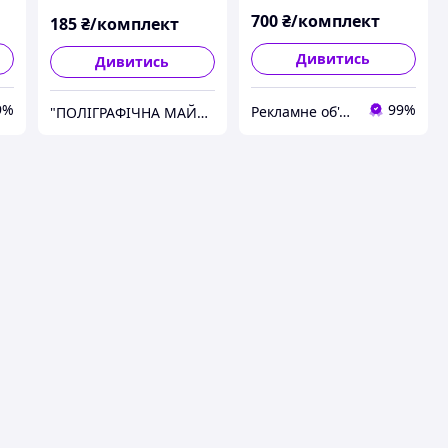
700
₴/комплект
185
₴/комплект
Дивитись
Дивитись
9%
99%
Рекламне об'єднання "МОЛОДЕЦЬ" - супермаркет реклами №1
"ПОЛІГРАФІЧНА МАЙСТЕРНЯ DIRECT LINE"