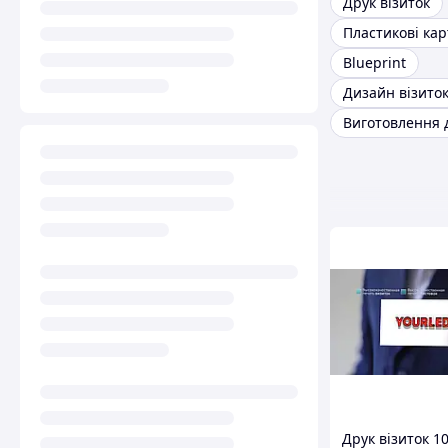
Друк візиток
Пластикові кар
Blueprint
Дизайн візито
Друк візиток 1