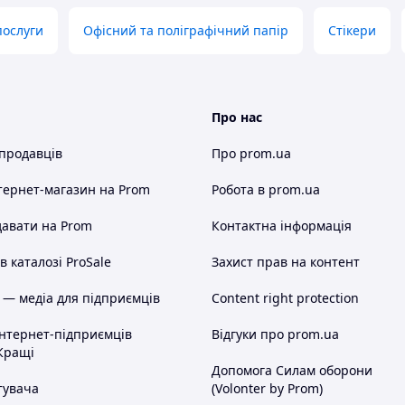
послуги
Офісний та поліграфічний папір
Стікери
Про нас
 продавців
Про prom.ua
тернет-магазин
на Prom
Робота в prom.ua
авати на Prom
Контактна інформація
 каталозі ProSale
Захист прав на контент
 — медіа для підприємців
Content right protection
інтернет-підприємців
Відгуки про prom.ua
Кращі
Допомога Силам оборони
тувача
(Volonter by Prom)