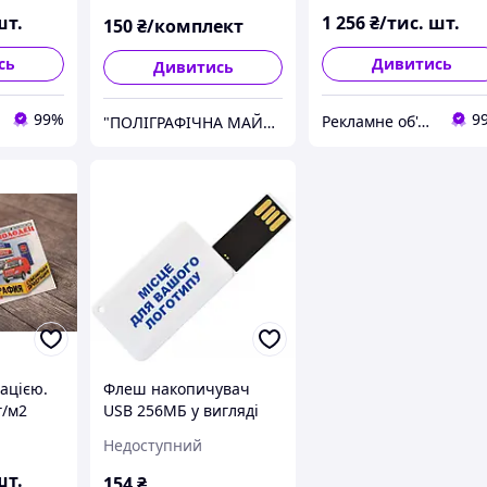
шт.
1 256
₴/тис. шт.
150
₴/комплект
сь
Дивитись
Дивитись
99%
9
Рекламне об'єднання "МОЛОДЕЦЬ" - супермаркет реклами №1
"ПОЛІГРАФІЧНА МАЙСТЕРНЯ DIRECT LINE"
нацією.
Флеш накопичувач
г/м2
USB 256МБ у вигляді
візитної картки білий
Недоступний
колір під
повнокольоровий друк
шт.
154
₴