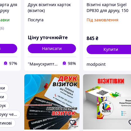
арта для
Друк візитних карток
Візитні картки Sigel
друку
(візиток)
DP830 для друку, 150
70, R280,
шт.
равки
Послуга
Під замовлення
0, T50,
, Px650
(6)
Ціну уточнюйте
845
₴
и
Написати
Купити
97%
98%
"Манускрипт 2012"
modpoint
тки
ки
рук
Принтер для друку чеків із телефона
тикові