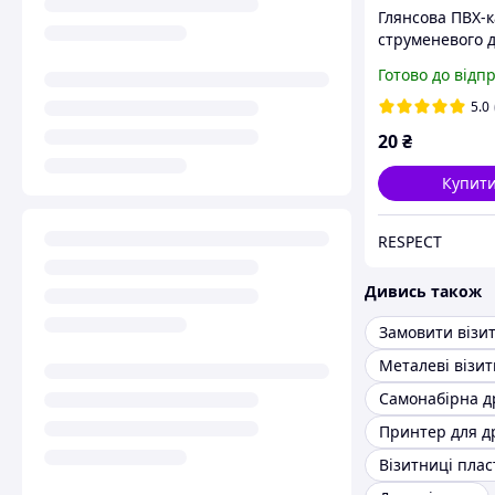
Глянсова ПВХ-к
струменевого 
Epson R260, R2
Готово до відп
R290, R330, R39
A50, L800, L801
5.0
20
₴
Купит
RESPECT
Дивись також
Замовити візи
Металеві візит
Самонабірна д
Візитниці плас