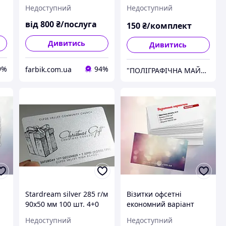
та цифровий, від 100
Недоступний
Недоступний
шт.
від
800
₴/послуга
150
₴/комплект
Дивитись
Дивитись
9%
94%
farbik.com.ua
"ПОЛІГРАФІЧНА МАЙСТЕРНЯ DIRECT LINE"
Stardream silver 285 г/м
Візитки офсетні
90х50 мм 100 шт. 4+0
економний варіант
Недоступний
Недоступний