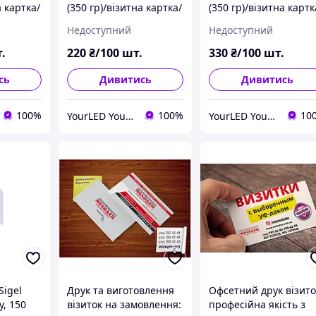
а картка/
(350 гр)/візитна картка/
(350 гр)/візитна картк
артка
персональна картка
персональна картка
Недоступний
Недоступний
.
220
₴/100 шт.
330
₴/100 шт.
сь
Дивитись
Дивитись
100%
100%
10
YourLED YourPRINT YourSTAND
YourLED YourPRINT YourSTAND
Sigel
Друк та виготовлення
Офсетний друк візито
у, 150
візиток на замовлення:
професійна якість з