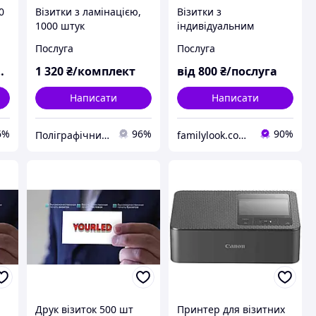
0
Візитки з ламінацією,
Візитки з
1000 штук
індивідуальним
дизайном друк від 100
Послуга
Послуга
штук
1 320
₴/комплект
від
800
₴/послуга
Написати
Написати
6%
96%
90%
Поліграфічний рекламно-видавничий центр "КОД"
familylook.com.ua
Друк візиток 500 шт
Принтер для візитних