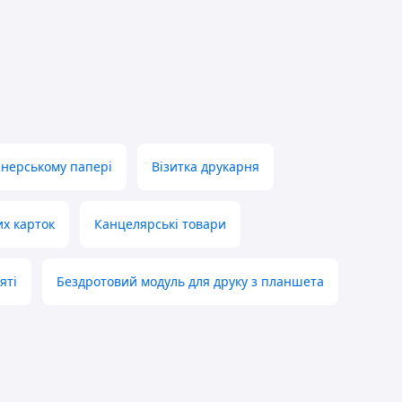
йнерському папері
Візитка друкарня
их карток
Канцелярські товари
яті
Бездротовий модуль для друку з планшета