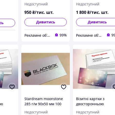
професійні візитки за
унікальним дизайном
Недоступний
Недоступний
вашими вимогами
950
₴/тис. шт.
1 800
₴/тис. шт.
Дивитись
Дивитись
сь
99%
9
Рекламне об'єднання "МОЛОДЕЦЬ" - супермаркет реклами №1
Рекламне об'єднання "МОЛОДЕЦЬ" - супермаркет реклами №1
Stardream moonstone
Візитні картки з
ою
285 г/м 90х50 мм 100
двосторонньою
інацією
шт. 4+0
матовою ламінацією
Недоступний
Недоступний