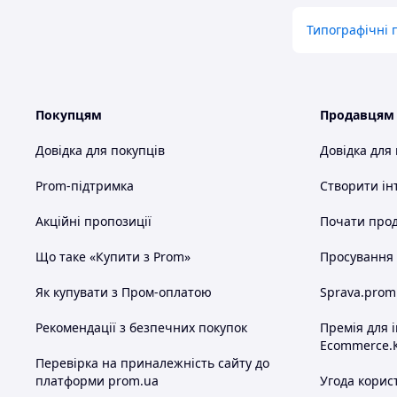
Типографічні 
Покупцям
Продавцям
Довідка для покупців
Довідка для
Prom-підтримка
Створити ін
Акційні пропозиції
Почати прод
Що таке «Купити з Prom»
Просування в
Як купувати з Пром-оплатою
Sprava.prom
Рекомендації з безпечних покупок
Премія для 
Ecommerce.
Перевірка на приналежність сайту до
платформи prom.ua
Угода корис