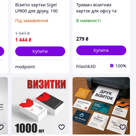
Візитні картки Sigel
Тримач візитних
LP800 для друку, 100
карток для офісу та
шт.
бізнесу Business Card
Під замовлення
В наявності
Folder 3D друк
1 547
₴
279
₴
1 444
₴
Купити
Купити
100%
Filastik3D
modpoint