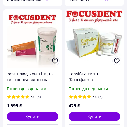
Зета Плюс, Zeta Plus, С-
Consiflex, тип 1
силіконова відтискна
(Консіфлекс)
маса,НАБІР
база+активатор
Готово до відправки
Готово до відправки
5.0
(5)
5.0
(5)
1 595
₴
425
₴
Купити
Купити