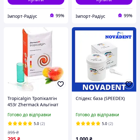
99%
99%
Імпорт-Радіус
Імпорт-Радіус
Tropicalgin Тропікалгін
Спідекс база (SPEEDEX)
453г Zhermack Альгінат
хроматичний з ароматом
Готово до відправки
Готово до відправки
манго, маса для відтисків
для стоматології
5.0
(2)
5.0
(2)
395
₴
295
₴
1 000
₴