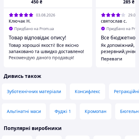
450
₴
285
₴
03.08.2026
29.07
Ключак Н.
святослав с.
Придбано на Prom.ua
Придбано на Pro
Товар відповідає опису!
Все бюджетно,о
Товар хорошої якості! Все якісно
Як допоміжний,
запаковано та швидко доставлено!
резервний,універ
Рекомендую даного продавця!
Переваги
Переваги
Добре
Хороша якість
Недоліки
Дивись також
Недоліки
Майже намає.
Немає
Зуботехнічних матеріали
Консифлекс
Ретракційн
Альгінатні маси
Фуджі 1
Кромопан
Бюгельн
Популярні виробники