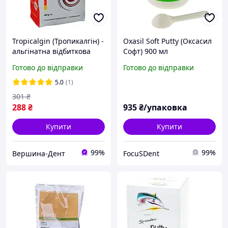
Tropicalgin (Тропикалгін) -
Oxasil Soft Putty (Оксасил
альгінатна відбиткова
Софт) 900 мл
маса 453г.Zhermack
Готово до відправки
Готово до відправки
5.0
(1)
301
₴
288
₴
935
₴/упаковка
Купити
Купити
99%
99%
Вершина-Дент
FocuSDent