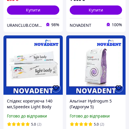
Купити
Купити
98%
100%
URANCLUB.COM.UA
NOVADENT
Спідекс корегуюча 140
Альгінат Hydrogum 5
мл,Speedex Light Body
(Гидрогум 5)
Готово до відправки
Готово до відправки
5.0
(2)
5.0
(2)