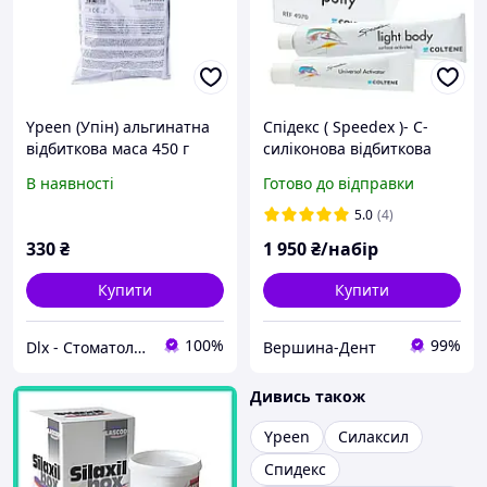
Ypeen (Упiн) альгинатна
Спідекс ( Speedex )- C-
відбиткова маса 450 г
силіконова відбиткова
маса, набір Coltene
В наявності
Готово до відправки
Спидекс набор
5.0
(4)
330
₴
1 950
₴/набір
Купити
Купити
100%
99%
Dlx - Стоматологічні матеріали, інструментарій та обладнання
Вершина-Дент
Дивись також
Ypeen
Силаксил
Спидекс