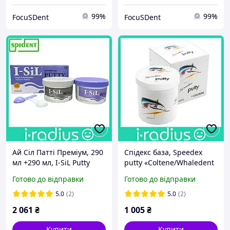
99%
99%
FocuSDent
FocuSDent
Ай Сіл Патті Преміум, 290
Спідекс база, Speedex
мл +290 мл, I-SiL Putty
putty «Coltene/Whaledent
Premium (Spident)
AG» (Швейцарія)
Готово до відправки
Готово до відправки
5.0
(2)
5.0
(2)
2 061
₴
1 005
₴
Купити
Купити