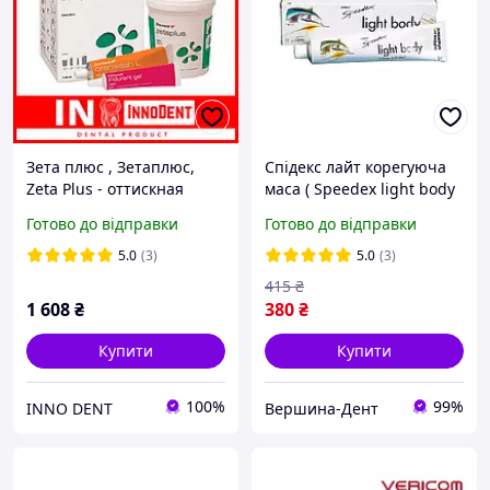
Зета плюс , Зетаплюс,
Спідекс лайт корегуюча
Zeta Plus - оттискная
маса ( Speedex light body
маса, набір.
)- С-силіконова відбиткова
Готово до відправки
Готово до відправки
масса, Coltene Спидекс
лайт корреригующая
5.0
(3)
5.0
(3)
маса
415
₴
1 608
₴
380
₴
Купити
Купити
100%
99%
INNO DENT
Вершина-Дент