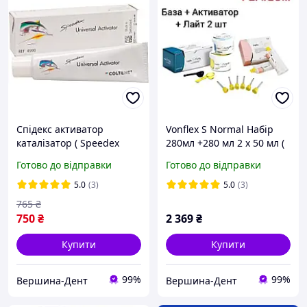
Спідекс активатор
Vonflex S Normal Набір
каталізатор ( Speedex
280мл +280 мл 2 х 50 мл (
universal activator ) C-
Вонфлекс База +
Готово до відправки
Готово до відправки
силіконова відбиткова
Активатор + Лайт ) маса
маса Coltene Спидекс
на основі А-силикону
5.0
(3)
5.0
(3)
катализатор активатор
765
₴
750
₴
2 369
₴
Купити
Купити
99%
99%
Вершина-Дент
Вершина-Дент