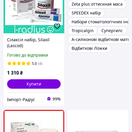
Zeta plus оттискная маса
SPEEDEX набір
Набори стоматологічних інст
Tropicalgin
Супергипс
А-силіконові відбиткові мате
Сілаксіл набір, Silaxil
(Lascod)
Відбиткові Ложки
Готово до відправки
5.0
(4)
1 310
₴
Купити
99%
Імпорт-Радіус