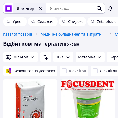
В категорії
Ypeen
Силаксил
Спидекс
Zeta plus о
Каталог товарів
Медичне обладнання та витратні матеріали
С
Відбиткові матеріали
в Україні
Фільтри
Ціна
Матеріал
Вир
Безкоштовна доставка
А-силікон
С-силікон