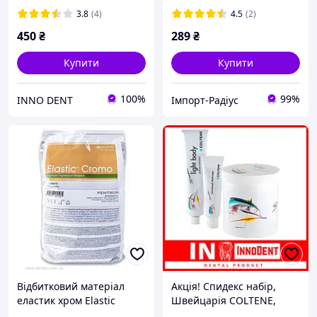
3.8
(4)
4.5
(2)
450
₴
289
₴
Купити
Купити
100%
99%
INNO DENT
Імпорт-Радіус
Відбитковий матеріал
Акція! Спидекс набір,
еластик хром Elastic
Швейцарія COLTENE,
Cromo 450гр. кромо
спідекс набір