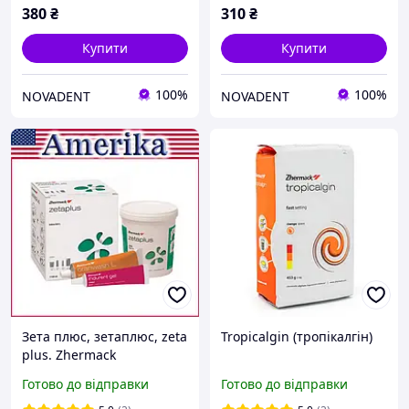
380
₴
310
₴
Купити
Купити
100%
100%
NOVADENT
NOVADENT
Зета плюс, зетаплюс, zeta
Tropicalgin (тропікалгін)
plus. Zhermack
Готово до відправки
Готово до відправки