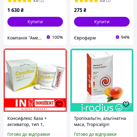
5.0
(2)
5.0
(2)
1 630
₴
275
₴
Купити
Купити
100%
94%
Компанія "Америка"
Єврофарм
Консифлекс база +
Тропікальгін, альгінатна
активатор, тип 1,
маса, Tropicalgin
високов'язкий, Consiflex
Zhermack (Italy)
Готово до відправки
Готово до відправки
(Latus)