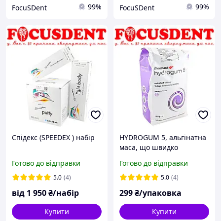
99%
99%
FocuSDent
FocuSDent
Спідекс (SPEEDEX ) набір
HYDROGUM 5, альгінатна
маса, що швидко
затвердіває, стабільність
Готово до відправки
Готово до відправки
зліпка до 5 днів
5.0
(4)
5.0
(4)
від
1 950
₴/набір
299
₴/упаковка
Купити
Купити