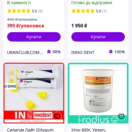
В наявності
Готово до відправки
альгінат відбиток маса
для зліпків
5.0
(5)
5.0
(1)
445
₴/упаковка
395
₴/упаковка
1 950
₴
Купити
Купити
98%
100%
URANCLUB.COM.UA
INNO DENT
Силагум Лайт (Silagum
Упін 800г, Ypeen,