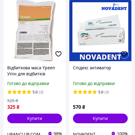
Відбиткова маса Ypeen
Спідекс активатор
Упін для відбитків
альгінат
Готово до відправки
Готово до відправки
5.0
(3)
5.0
(3)
525
₴
325
₴
570
₴
Купити
Купити
98%
100%
URANCLUB.COM.UA
NOVADENT