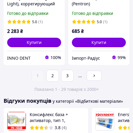
Light), коррегирующий
(Pentron)
шар, 2х50мл, (DMG)
Готово до відправки
Готово до відправки
5.0
(1)
5.0
(1)
2 283
₴
685
₴
Купити
Купити
100%
99%
INNO DENT
Імпорт-Радіус
1
2
3
...
Показано 1 - 29 товарів з 2000+
Відгуки покупців
у категорії «Відбиткові матеріали»
Консифлекс база +
Enersyl
активатор, тип 1,
активат
високов'язкий, Consiflex
для Sil
3.8
(4)
(Latus)
мл. Las