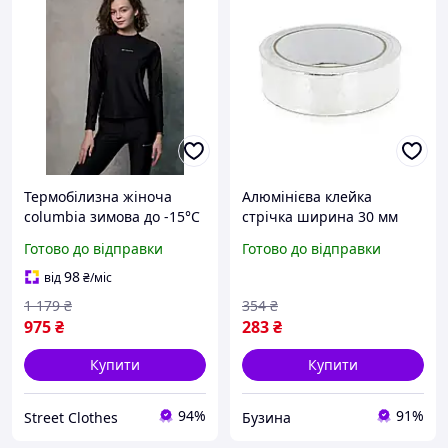
Термобілизна жіноча
Алюмінієва клейка
columbia зимова до -15°C
стрічка ширина 30 мм
чорна термокомплект
довжина 20 м для
Готово до відправки
Готово до відправки
натільний з
монтажу вентиляції та
відображенням тепла
відбиття тепла buzyna
98
від
₴
/міс
колумбія
1 179
₴
354
₴
975
₴
283
₴
Купити
Купити
94%
91%
Street Clothes
Бузина