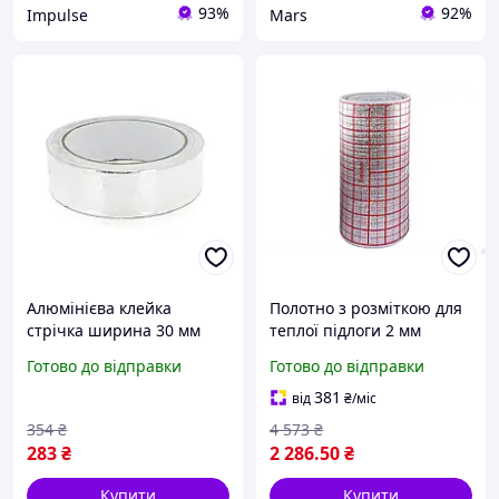
93%
92%
Impulse
Mars
Алюмінієва клейка
Полотно з розміткою для
стрічка ширина 30 мм
теплої підлоги 2 мм
довжина 20 м для
фольговане утеплювач
Готово до відправки
Готово до відправки
монтажу вентиляції та
для шумоізоляції та
відбиття тепла berlin
відбиття тепла
381
від
₴
/міс
354
₴
4 573
₴
283
₴
2 286
.50
₴
Купити
Купити