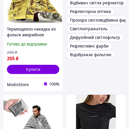
Відбивач світла рефлектор
Рефлекторна оптика
Прозора світловідбивна фар
Светлоотражатель
Термоодеяло накидка из
фольги аварийное
Дифузійний світлофільтр
покрывало для хранения/
Готово до відправки
Рефлективні фарби
отражения тепла 1 шт
Gold
250
₴
Відображає фольгою
205
₴
Купити
100%
ModixStore