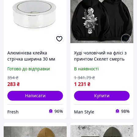
Алюмінієва клейка
Худі чоловічий на флісі з
стрічка ширина 30 мм
принтом Скелет смерть
довжина 20 м для
зачекає відображення ,
Готово до відправки
В наявності
монтажу вентиляції та
Чорний, Тепле флісове
відбиття тепла fresh
чоловіче худі на
354
₴
1 341
.79
₴
військову тематику
283
₴
1 231
₴
Написати
Купити
96%
98%
Fresh
Man Style