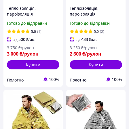
Теплоізоляція,
Теплоізоляція,
пароізоляція
пароізоляція
огороджувальних
огороджувальних
Готово до відправки
Готово до відправки
конструкцій будівель
конструкцій будівель
ламінована 5 мм (50 м.кв/
ламінована 4 мм (50 м.кв/
5.0
(1)
5.0
(2)
рулон)
рулон)
500
433
від
₴
/міс
від
₴
/міс
3 750
₴/рулон
3 250
₴/рулон
3 000
₴/рулон
2 600
₴/рулон
Купити
Купити
100%
100%
Полотно
Полотно