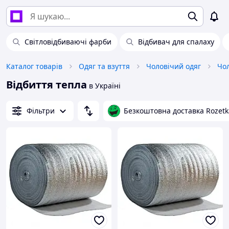
Світловідбиваючі фарби
Відбивач для спалаху
Каталог товарів
Одяг та взуття
Чоловічий одяг
Чол
Відбиття тепла
в Україні
Фільтри
Безкоштовна доставка Rozetk