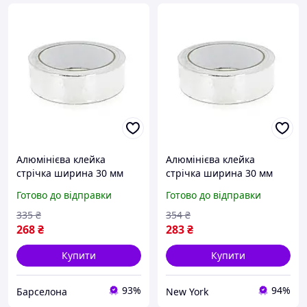
Алюмінієва клейка
Алюмінієва клейка
стрічка ширина 30 мм
стрічка ширина 30 мм
довжина 20 м для
довжина 20 м для
Готово до відправки
Готово до відправки
монтажу вентиляції та
монтажу вентиляції та
відбиття тепла
відбиття тепла newyork
335
₴
354
₴
268
₴
283
₴
Купити
Купити
93%
94%
Барселона
New York