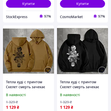
Купити
Купити
97%
97%
StockExpress
CosmoMarket
Тепла худі с принтом
Тепла худі с принтом
Скелет смерть зачекає
Скелет смерть зачекає
відображення, Чоловіча
відображення, Чоловіча
В наявності
В наявності
кофта з мілітарі принтом
кофта з мілітарі принтом
колір койот Флісова
колір чорний Флісова
1 329
₴
1 329
₴
толстовка тактична
толстовка тактична
1 129
₴
1 129
₴