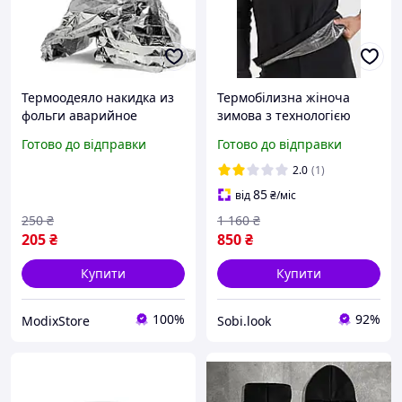
Термоодеяло накидка из
Термобілизна жіноча
фольги аварийное
зимова з технологією
покрывало для хранения/
відбивання тепла Omni-
Готово до відправки
Готово до відправки
отражения тепла 1 шт
Heat
Silver
2.0
(1)
85
від
₴
/міс
250
₴
1 160
₴
205
₴
850
₴
Купити
Купити
100%
92%
ModixStore
Sobi.look