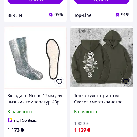
95%
91%
BERLIN
Top-Line
Вкладиші Norfin 12мм для
Тепла худі с принтом
низьких температур 43р
Скелет смерть зачекає
6H48X997K8
відображення, Чоловіча
В наявності
В наявності
кофта з мілітарі принтом
колір хакі Флісова
196
від
₴
/міс
1 329
₴
толстовка тактична
1 173
₴
1 129
₴