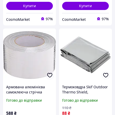
Купити
Купити
97%
97%
CosmoMarket
CosmoMarket
Армована алюмінієва
Термоковдра Skif Outdoor
самоклеюча стрічка
Thermo Shield,
18мкм (Т) х 72мм (Ш) х 50м
призначення -
Готово до відправки
Готово до відправки
Термоковдра, легка,
компактна, розмір 210 х
110
₴
160 см
588
₴
88
₴