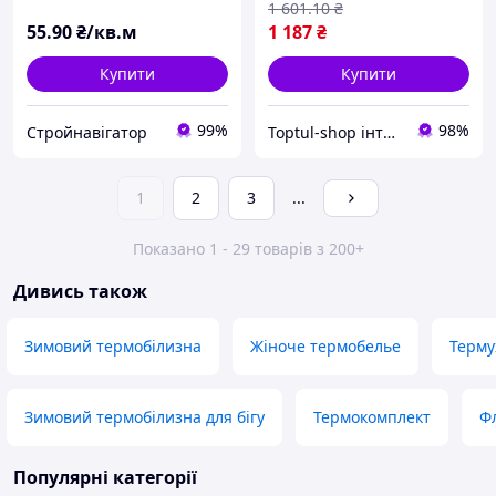
1 601
.10
₴
55
.90
₴/кв.м
1 187
₴
Купити
Купити
99%
98%
Стройнавігатор
Toptul-shop інтернет магазин
1
2
3
...
Показано 1 - 29 товарів з 200+
Дивись також
Зимовий термобілизна
Жіноче термобелье
Терму
Зимовий термобілизна для бігу
Термокомплект
Ф
Популярні категорії