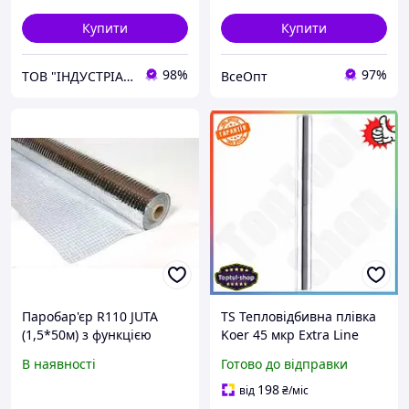
Купити
Купити
98%
97%
ТОВ "ІНДУСТРІАЛЬНІ РІШЕННЯ"
ВсеОпт
Паробар'єр R110 JUTA
TS Тепловідбивна плівка
(1,5*50м) з функцією
Koer 45 мкр Extra Line
відображення тепла
металізована для водяної
В наявності
Готово до відправки
(Чехія)
теплої підлоги плівка, що
відбиває тепло SHT55_Q
198
від
₴
/міс