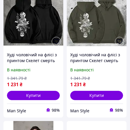
Худі чоловічий на флісі з
Худі чоловічий на флісі з
принтом Скелет смерть
принтом Скелет смерть
зачекає відображення ,
зачекає відображення ,
В наявності
В наявності
Чорний, Тепле флісове
Хакі, Тепле флісове
чоловіче худі на
чоловіче худі на
1 341
.79
₴
1 341
.79
₴
військову тематику
військову тематику
1 231
₴
1 231
₴
Купити
Купити
98%
98%
Man Style
Man Style