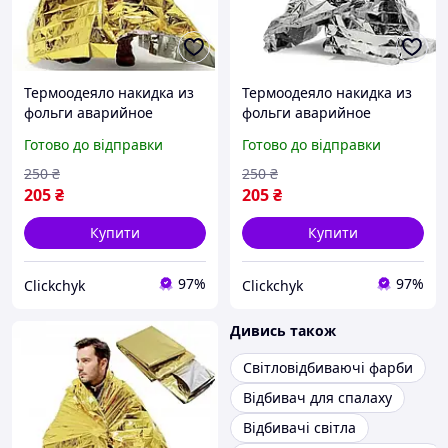
Термоодеяло накидка из
Термоодеяло накидка из
фольги аварийное
фольги аварийное
покрывало для хранения/
покрывало для хранения/
Готово до відправки
Готово до відправки
отражения тепла 1 шт
отражения тепла 1 шт
Gold
Silver
250
₴
250
₴
205
₴
205
₴
Купити
Купити
97%
97%
Clickchyk
Clickchyk
Дивись також
Світловідбиваючі фарби
Відбивач для спалаху
Відбивачі світла