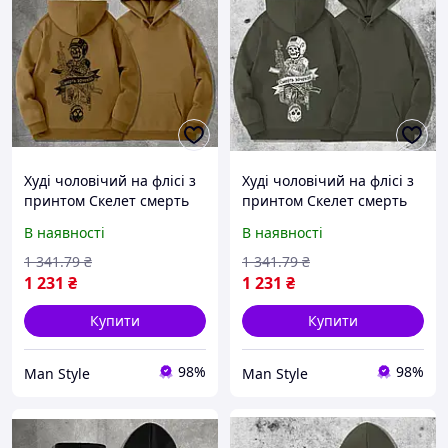
Худі чоловічий на флісі з
Худі чоловічий на флісі з
принтом Скелет смерть
принтом Скелет смерть
зачекає відображення ,
зачекає відображення ,
В наявності
В наявності
Койот, Тепле флісове
Хакі, Тепле флісове
чоловіче худі на
чоловіче худі на
1 341
.79
₴
1 341
.79
₴
військову тематику
військову тематику
1 231
₴
1 231
₴
Купити
Купити
98%
98%
Man Style
Man Style