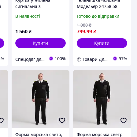
Куртка утеплена
Тельняшка чоловіча
й
сигнальна з
Модельєр 24758 58
ol
підвищеною
Чорно-білий (13520)
В наявності
Готово до відправки
видимістю для моряків
D12-2026
1 080
₴
1 560
₴
799
.99
₴
Купити
Купити
5%
100%
97%
Спецодяг для моряків
📦 Товари Для Дому
,
Форма морська светр,
Форма морська светр