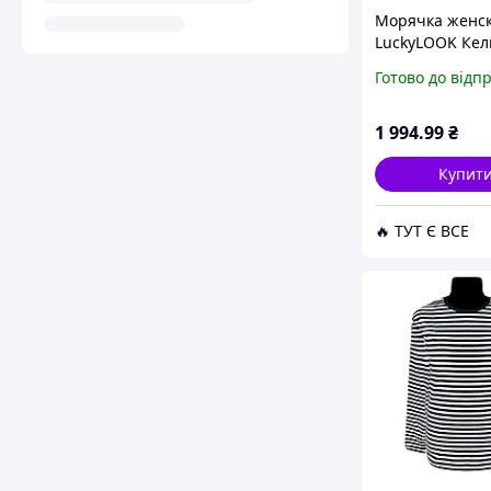
Морячка женс
LuckyLOOK Кел
Size Коричневы
Готово до відп
508) D15-2026
1 994
.99
₴
Купит
🔥 ТУТ Є ВСЕ