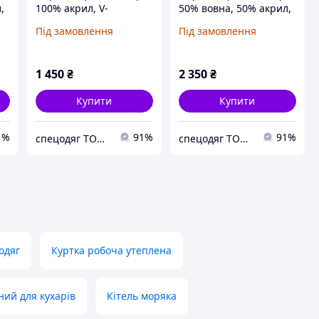
,
100% акрил, V-
50% вовна, 50% акрил,
,
горловина, Чорний, 46
V-горловина, Чорний,
Під замовлення
Під замовлення
46
1 450
₴
2 350
₴
Купити
Купити
1%
91%
91%
спецодяг ТОВ "КОНТАКТ 92"
спецодяг ТОВ "КОНТАКТ 92"
одяг
Куртка робоча утеплена
ний для кухарів
Кітель моряка