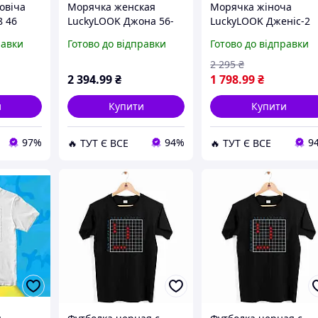
овіча
Морячка женская
Морячка жіноча
8 46
LuckyLOOK Джона 56-
LuckyLOOK Дженіс-2
3514)
57 Серый (925-939)
One Size Білий (010-
равки
Готово до відправки
Готово до відправки
D15-2026
700) D15-2026
2 295
₴
2 394
.99
₴
1 798
.99
₴
и
Купити
Купити
97%
94%
9
🔥 ТУТ Є ВСЕ
🔥 ТУТ Є ВСЕ