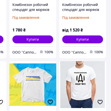
Комбінезон робочий
Комбінезон робочий
спецодяг для моряків
спецодяг для моряків
)
Під замовлення
Під замовлення
1 780
₴
від
1 520
₴
Купити
Купити
4%
100%
100%
ООО "Саппорт XXI век" ФАБРИКА СПЕЦОДЕЖДЫ
ООО "Саппорт XXI век" ФАБРИКА СПЕЦОДЕЖДЫ