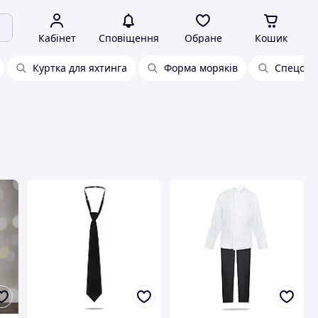
Кабінет
Сповіщення
Обране
Кошик
Куртка для яхтинга
Форма моряків
Спецодяг