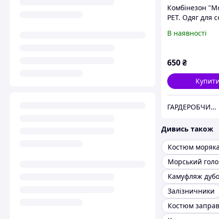
Комбінезон "Мо
PET. Одяг для с
В наявності
650
₴
Купит
ГАРДЕРОБЧИК ТУЗИКОВ БУТУЗИКОВ
Дивись також
Костюм моряк
Камуфляж дубо
Залізничники
Костюм запра