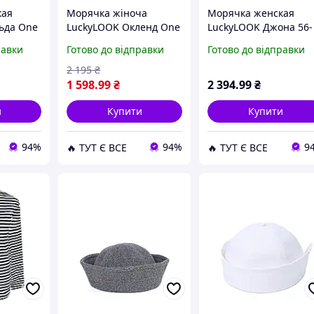
кая
Морячка жіноча
Морячка женская
ьда One
LuckyLOOK Окленд One
LuckyLOOK Джона 56-
й (923-
Size Коричневий (009-
57 Бордовый (925-922
равки
Готово до відправки
Готово до відправки
261) D15-2026
D15-2026
2 195
₴
1 598
.99
₴
2 394
.99
₴
и
Купити
Купити
94%
94%
9
🔥 ТУТ Є ВСЕ
🔥 ТУТ Є ВСЕ