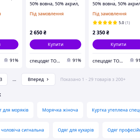
50% вовна, 50% акрил,
50% вовна, 50% акрил
ний, 46
Чорний, 46
О-горловина, Чорний
я
Під замовлення
Під замовлення
46
5.0
(1)
2 650
₴
2 350
₴
и
Купити
Купити
91%
91%
9
спецодяг ТОВ "КОНТАКТ 92"
спецодяг ТОВ "КОНТАКТ 92"
3
...
Вперед
Показано 1 - 29 товарів з 200+
ж
 для моряків
Морячка жіноча
Куртка утеплена спец
 чоловіча сигнальна
Одяг для кухарів
Одяг професій