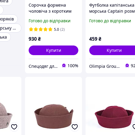
инга
Сорочка формена
Футболка капітанська
чоловіча з коротким
морська Captain розм
рукавом, кольору
XXS
моряків
Готово до відправки
Готово до відправки
"сафарі"
Костюми на морську тематику
5.0
(2)
ька
930
₴
459
₴
Купити
Купити
100%
9
Спецодяг для моряків
Olimpia Group товари для побуту та сувеніри