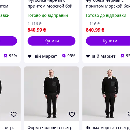
я
Футболка черная с
Футболка черная с
нтом
принтом Морской бой
принтом Морской бо
Севастополь Sevastopol
Севастополь Sevastop
равки
Готово до відправки
Готово до відправки
vastopol
S D8-2026
Push IT M D8-2026
26
1 116
₴
1 116
₴
840
.99
₴
840
.99
₴
и
Купити
Купити
95%
95%
9
❤️ Твій Маркет
❤️ Твій Маркет
 светр,
Форма чоловіча светр
Форма морська светр