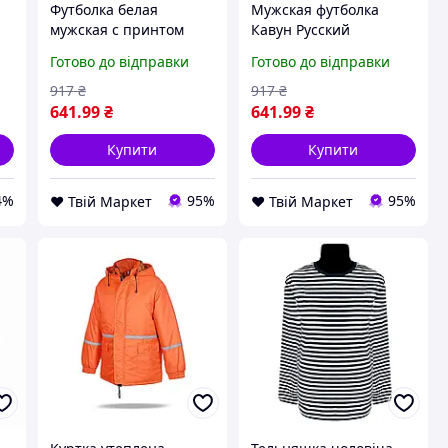
Футболка белая
Мужская футболка
мужская с принтом
Кавун Русский
Севастополь город
корабель Иди на XXXL
Готово до відправки
Готово до відправки
моряков украинских
Белый D8-2026
Push IT XS D8-2026
917
₴
917
₴
641
.99
₴
641
.99
₴
Купити
Купити
4%
95%
95%
❤️ Твій Маркет
❤️ Твій Маркет