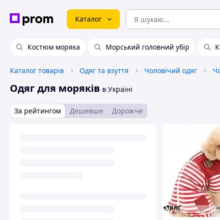
Каталог
Костюм моряка
Морський головний убір
К
Каталог товарів
Одяг та взуття
Чоловічий одяг
Чо
Одяг для моряків
в Україні
За рейтингом
Дешевше
Дорожче