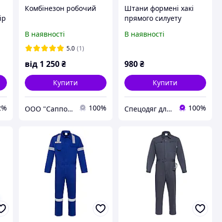
Комбінезон робочий
Штани формені хакі
ір
прямого силуету
В наявності
В наявності
5.0
(1)
від
1 250
₴
980
₴
Купити
Купити
2%
100%
100%
ООО "Саппорт XXI век" ФАБРИКА СПЕЦОДЕЖДЫ
Спецодяг для моряків