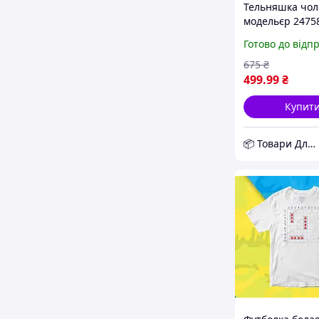
Тельняшка чол
модельєр 2475
Чорно-білий (1
Готово до відп
D12-2026
675
₴
499
.99
₴
Купит
📦 Товари Для Дому