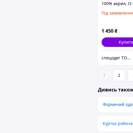
100% акрил, О-
горловина, Чор
Під замовленн
1 450
₴
Купит
спецодяг ТОВ "КОНТАКТ 92"
1
2
Дивись тако
Формений одяг
Куртка робоча