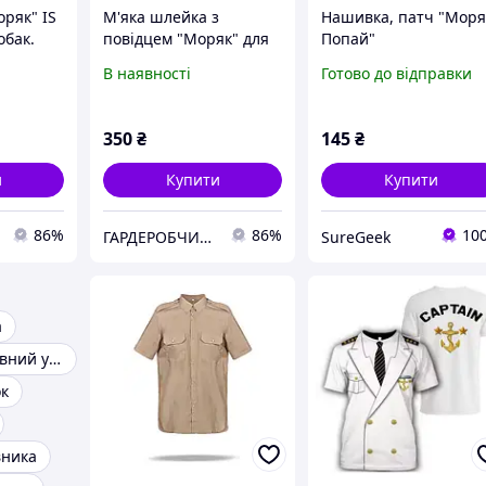
ряк" IS
М'яка шлейка з
Нашивка, патч "Моря
обак.
повідцем "Моряк" для
Попай"
собаки, кота, кішки.
В наявності
Готово до відправки
Одяг для кішок, собак
350
₴
145
₴
и
Купити
Купити
86%
86%
10
ГАРДЕРОБЧИК ТУЗИКОВ БУТУЗИКОВ
SureGeek
а
Морський головний убір
к
вника