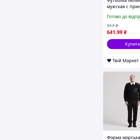
Футболка бела
мужская с при
Морской бой
Готово до відп
Севастополь Se
Push IT L D8-20
917
₴
641
.99
₴
Купит
❤️ Твій Маркет
Форма морська