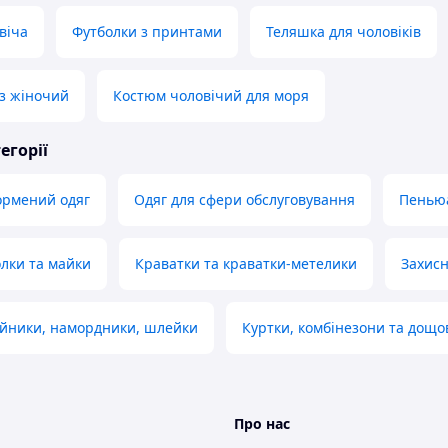
віча
Футболки з принтами
Теляшка для чоловіків
з жіночий
Костюм чоловічий для моря
егорії
ормений одяг
Одяг для сфери обслуговування
Пеньюа
олки та майки
Краватки та краватки-метелики
Захисн
ийники, намордники, шлейки
Куртки, комбінезони та дощо
Про нас