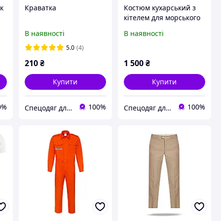
к
Краватка
Костюм кухарський з
кітелем для морського
флоту
В наявності
В наявності
5.0
(4)
210
₴
1 500
₴
Купити
Купити
0%
100%
100%
Спецодяг для моряків
Спецодяг для моряків