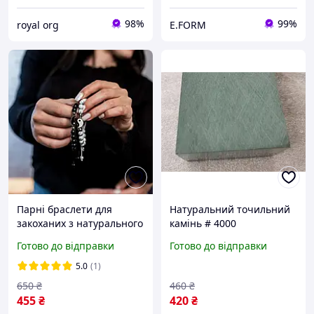
98%
99%
royal org
E.FORM
Парні браслети для
Натуральний точильний
закоханих з натурального
камінь # 4000
каміння "Інь Ян"
19,5*4,5*2см
Готово до відправки
Готово до відправки
5.0
(1)
650
₴
460
₴
455
₴
420
₴