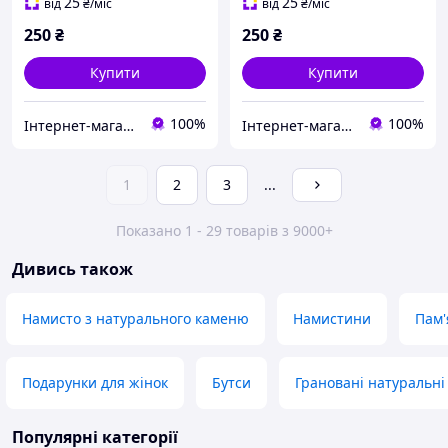
25
25
від
₴
/міс
від
₴
/міс
250
₴
250
₴
Купити
Купити
100%
100%
Інтернет-магазин "5candles"
Інтернет-магазин "5candles"
1
2
3
...
Показано 1 - 29 товарів з 9000+
Дивись також
Намисто з натурального каменю
Намистини
Пам'
Подарунки для жінок
Бутси
Грановані натуральні
Популярні категорії