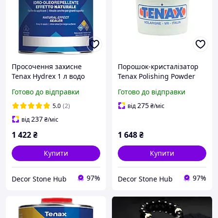
Просочення захисне
Порошок-кристалізатор
Tenax Hydrex 1 л водо
Tenax Polishing Powder
масло
білий 1 кг для
Готово до відправки
Готово до відправки
брудовідштовхувальне
полірування
для натурального і
натурального каменю
275
5.0
(2)
від
₴
/міс
штучного каменю
237
від
₴
/міс
1 422
₴
1 648
₴
Купити
Купити
97%
97%
Decor Stone Hub
Decor Stone Hub