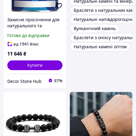
Натуральні камені та мінера
Браслети з натуральних каме
Натуральні напівдорогоцінне
Захисне просочення для
натурального та
Вулканічний камінь
штучного каменю HYDREX
Готово до відправки
Браслети з оніксу натуральн
(10 л) TENAX
1941
від
₴
/міс
Натуральні камені оптом
11 646
₴
Купити
97%
Decor Stone Hub