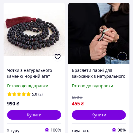
Чотки з натурального
Браслети парні для
каменю Чорний агат
закоханих з натурального
Лава Онікс 108 намистин
каміння "Інь Ян"
Готово до відправки
Готово до відправки
з вузлами
5.0
(2)
650
₴
990
₴
455
₴
Купити
Купити
100%
98%
5 гуру
royal org