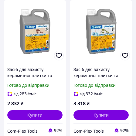
Засіб для захисту
Засіб для захисту
керамічної плитки та
керамічної плитки та
натурального каменю
натурального каменю
Готово до відправки
Готово до відправки
Mapei Ultracare Stain
Mapei Ultracare Stain
Protector S, 1 л (USPS1)
Protector W Plus, 1 л
283
332
від
₴
/міс
від
₴
/міс
(USPWP1)
2 832
₴
3 318
₴
Купити
Купити
92%
92%
Com-Plex Tools
Com-Plex Tools