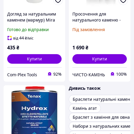
Догляд за натуральним
Просочення для
каменем (мармур) Mira
натурального каменю -
7230 Ceramic Wash, 1 л
DYNASIL Kamien
Готово до відправки
Під замовлення
(M72301)
44
від
₴
/міс
435
₴
1 690
₴
Купити
Купити
92%
100%
Com-Plex Tools
ЧИСТО-КАМІНЬ
Дивись також
Браслети натуральні камені
Камінь агат
Браслет з каміння для овна
Набори з натуральних камен