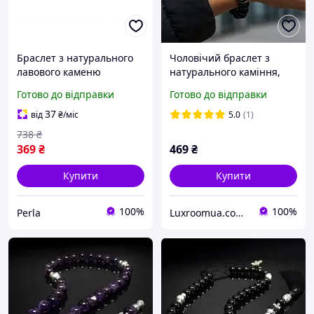
Браслет з натурального
Чоловічий браслет з
лавового каменю
натурального каміння,
чоловічий з гантеллю -
кам'яний браслет з Агата
Готово до відправки
Готово до відправки
для спортсменів та
з коронами
активних людей
37
від
₴
/міс
5.0
(1)
738
₴
369
₴
469
₴
Купити
Купити
100%
100%
Perla
Luxroomua.com.ua