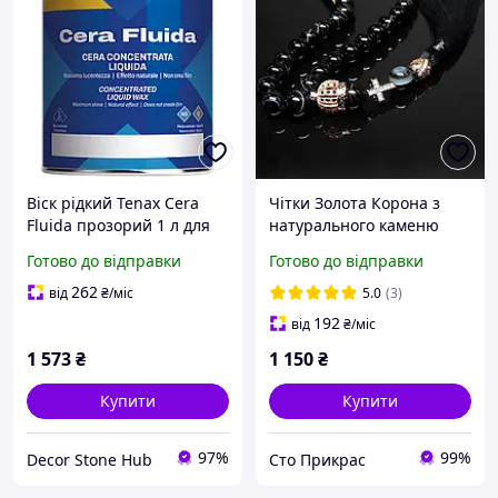
Віск рідкий Tenax Cera
Чітки Золота Корона з
Fluida прозорий 1 л для
натурального каменю
полірування та
Чорний Агат
Готово до відправки
Готово до відправки
відновлення
натурального каменю
262
від
₴
/міс
5.0
(3)
192
від
₴
/міс
1 573
₴
1 150
₴
Купити
Купити
97%
99%
Decor Stone Hub
Сто Прикрас