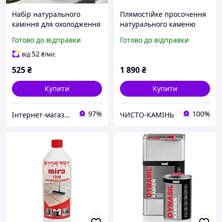
Набір натурального
Плямостійке просочення
каміння для охолодження
натурального каменю
напоїв 8 каменів + тріски.
кухонних стільн., стінах,
Готово до відправки
Готово до відправки
Подарункове каміння
надгробків - Dynasil FX
замість льоду
52
від
₴
/міс
525
₴
1 890
₴
Купити
Купити
97%
100%
Інтернет-магазин "Три карася"
ЧИСТО-КАМІНЬ