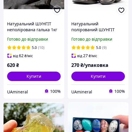
Натуральний ШУНГІТ
Натуральний
неполірована галька 1кг
полірований ШУНГІТ
Карелія
галька галтівка 100 грамів
Готово до відправки
Готово до відправки
Карелія
5.0
(10)
5.0
(9)
62
27
від
₴
/міс
від
₴
/міс
620
₴
270
₴/упаковка
Купити
Купити
100%
100%
UAmineral
UAmineral