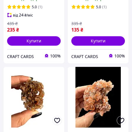
5.0
(1)
5.0
(1)
24
від
₴
/міс
435
₴
335
₴
235
₴
135
₴
Купити
Купити
100%
100%
CRAFT CARDS
CRAFT CARDS