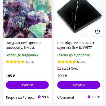
Натуральний кристал
Піраміда полірована з
флюориту, 3-4 см.
шунгита 5см ШУНГІТ
Необроблені кристали
Готово до відправки
Готово до відправки
флюориту. 1шт.
Напівдорогоцінне
5.0
(4)
5.0
(4)
каміння.
29
від
₴
/міс
185
₴
290
₴
Купити
Купити
99%
100%
Творча майстерня "WoollyFox"
UAmineral