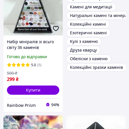
Камені для медитації
Натуральні камені та мінера
Колекційні камені
Езотеричні камені
Кулі з каменю
Набір мініралів зі всьго
світу 36 каменів
Друза кварцу
Готово до відправки
Обеліски з каменю
5.0
(5)
Колекційні зразки каменів
500
₴
299
₴
Купити
94%
Rainbow Prism