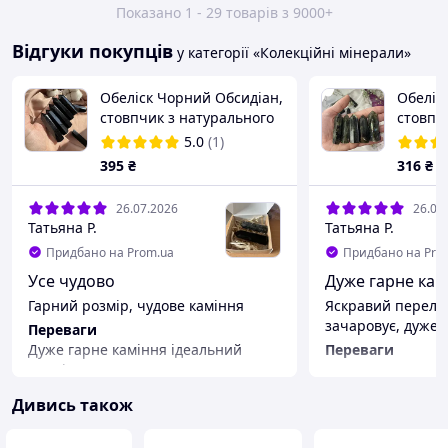
Показано 1 - 29 товарів з 9000+
Відгуки покупців
у категорії «Колекційні мінерали»
Обеліск Чорний Обсидіан,
Обеліс
стовпчик з натурального
стовпч
каменю, вага 30-50 г,
лабрадо
5.0
(1)
висота 6-7 см, кристал
висота 
395
₴
316
₴
Чорний Обсидіан
криста
26.07.2026
26.07
Татьяна Р.
Татьяна Р.
Придбано на Prom.ua
Придбано на Pro
Усе чудово
Дуже гарне кам
Гарний розмір, чудове каміння
Яскравий перелів 
зачаровує, дуже 
Переваги
Дуже гарне каміння ідеальний
Переваги
розмір
Усе чудово, дуже
Недоліки
Недоліки
Дивись також
Немає
Немає