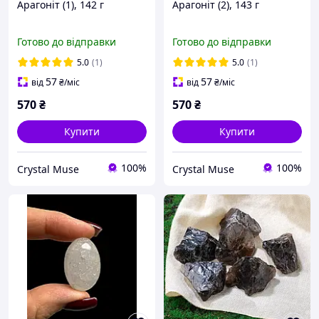
Арагоніт (1), 142 г
Арагоніт (2), 143 г
Готово до відправки
Готово до відправки
5.0
(1)
5.0
(1)
57
57
від
₴
/міс
від
₴
/міс
570
₴
570
₴
Купити
Купити
100%
100%
Crystal Muse
Crystal Muse