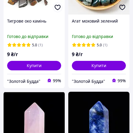
Тигрове око камінь
Агат моховий зелений
Готово до відправки
Готово до відправки
5.0
(1)
5.0
(1)
9
₴/г
9
₴/г
Купити
Купити
99%
99%
"Золотой Будда"
"Золотой Будда"