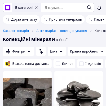
В категорії
Друза аметисту
Кристали мінералів
Камені
Каталог товарів
Антикваріат і колекціонування
Колекц
Колекційні мінерали
в Україні
Фільтри
Ціна
Країна виробник
Безкоштовна доставка
Єгипет
Індонезія