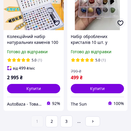
Колекційний набір
Набір оброблених
натуральних каменів 100
кристалів 10 шт. у
шт для прикраси та
коробці, каміння для
Готово до відправки
Готово до відправки
навчання дітей у коробці
медитації
5.0
(1)
5.0
(1)
499
від
₴
/міс
799
₴
2 995
₴
499
₴
Купити
Купити
92%
100%
AutoBaza - Товари для автомобілей та життя
The Sun
1
2
3
...