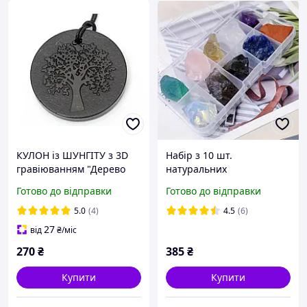
КУЛОН із ШУНГІТУ з 3D
Набір з 10 шт.
гравіюванням "Дерево
натуральних
Життя"
необроблених кристалів,
Готово до відправки
Готово до відправки
енергетичних мінералів
та каменів чакри в
5.0
(4)
4.5
(6)
коробці
27
від
₴
/міс
270
₴
385
₴
Купити
Купити