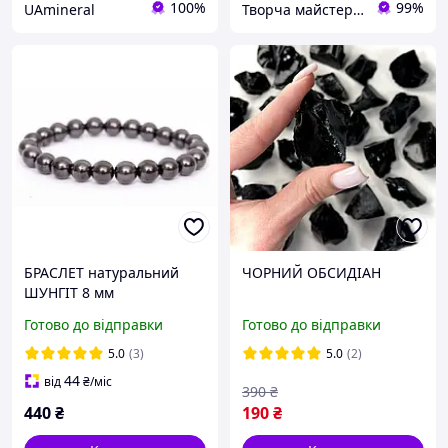
100%
99%
UAmineral
Творча майстерня "WoollyFox"
БРАСЛЕТ натуральний
ЧОРНИЙ ОБСИДІАН
ШУНГІТ 8 мм
Готово до відправки
Готово до відправки
5.0
(3)
5.0
(2)
44
від
₴
/міс
390
₴
440
₴
190
₴