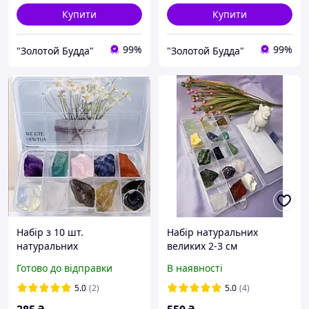
Купити
Купити
99%
99%
"Золотой Будда"
"Золотой Будда"
Набір з 10 шт.
Набір натуральних
натуральних
великих 2-3 см
необроблених кристалів,
необроблених камінчиків
Готово до відправки
В наявності
енергетичних мінералів
15 шт, колекція мінералів
та каменів чакри в
для дорослих та дітей
5.0
(2)
5.0
(4)
коробці