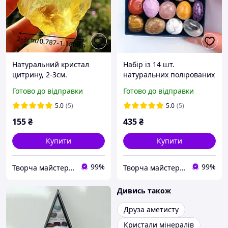
Натуральний кристал
Набір із 14 шт.
цитрину, 2-3см.
натуральних полірованих
Необроблені кристали
кристалів, енергетичних
Готово до відправки
Готово до відправки
цитрину. камінь для
мінералів та каміння
балансування чакр і
чакри в коробці.
5.0
(5)
5.0
(5)
цілительства Рейки
155
₴
435
₴
Купити
Купити
99%
99%
Творча майстерня "WoollyFox"
Творча майстерня "WoollyFox"
Дивись також
Друза аметисту
Кристали мінералів