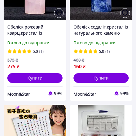
Обеліск рожевий
Обеліск содаліт,кристал із
кварц,кристал із
натурального каменю
натурального каменю,
содаліт, натуральний
Готово до відправки
Готово до відправки
натуральний мінерал
мінерал содаліт,
гірський кришталь,
природний камінь
5.0
(1)
5.0
(1)
природний камінь
575
₴
460
₴
275
₴
160
₴
Купити
Купити
99%
99%
Moon&Star
Moon&Star