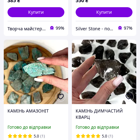
385
₴
550
₴
Купити
Купити
99%
97%
Творча майстерня "WoollyFox"
Silver Stone - подарунки для всіх
КАМІНЬ АМАЗОНІТ
КАМІНЬ ДИМЧАСТИЙ
КВАРЦ
Готово до відправки
Готово до відправки
5.0
(1)
5.0
(1)