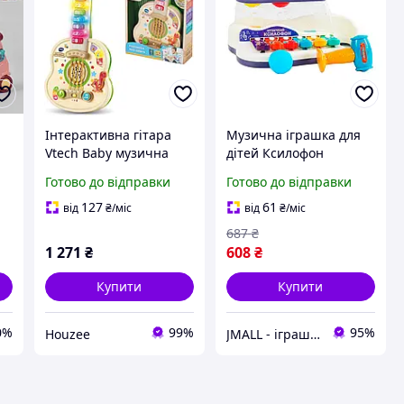
Інтерактивна гітара
Музична іграшка для
Vtech Baby музична
дітей Ксилофон
іграшка для дітей від
Стукалка TK Group
Готово до відправки
Готово до відправки
1,5 до 4 років для
Білий
навчання музиці та
127
61
від
₴
/міс
від
₴
/міс
квітам
687
₴
1 271
₴
608
₴
Купити
Купити
0%
99%
95%
Houzee
JMALL - іграшки та товари для детей