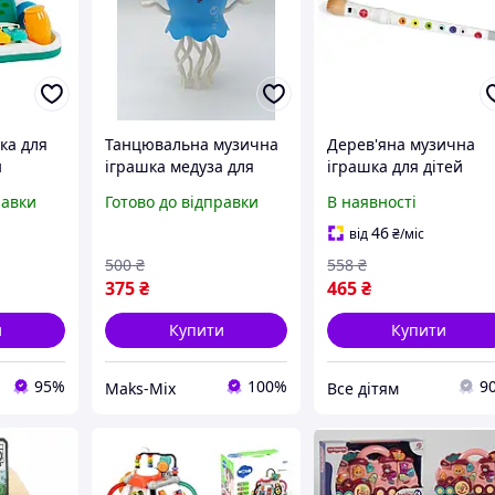
ка для
Танцювальна музична
Дерев'яна музична
н
іграшка медуза для
іграшка для дітей
одил TK
дітей з навчанням
Флейта Janod J07630, 
равки
Готово до відправки
В наявності
повзання (з вітрини,
х 3 х 31 см, Vse-detya
блакитна)
46
від
₴
/міс
500
₴
558
₴
375
₴
465
₴
и
Купити
Купити
95%
100%
9
Maks-Mix
Все дітям