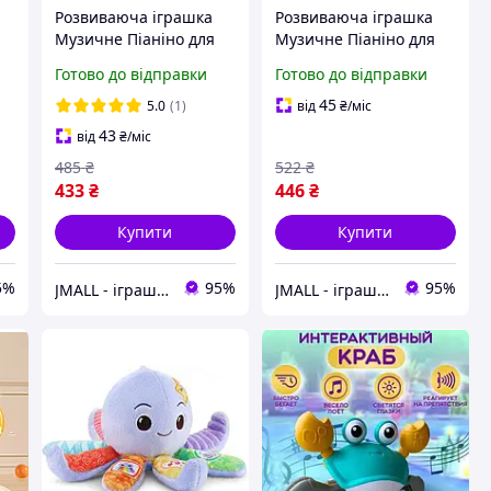
Розвиваюча іграшка
Розвиваюча іграшка
Музичне Піаніно для
Музичне Піаніно для
дітей ТК Group
дітей ТК Group Левеня
Готово до відправки
Готово до відправки
Жирафик Зелений
Блакитний
45
5.0
(1)
від
₴
/міс
43
від
₴
/міс
485
₴
522
₴
433
₴
446
₴
Купити
Купити
5%
95%
95%
JMALL - іграшки та товари для детей
JMALL - іграшки та товари для детей