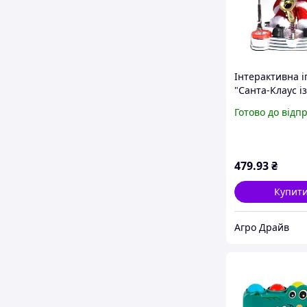
Інтерактивна 
"Санта-Клаус із
саксофоном та
Готово до відп
барабанами"
479
.93
₴
Купит
Агро Драйв