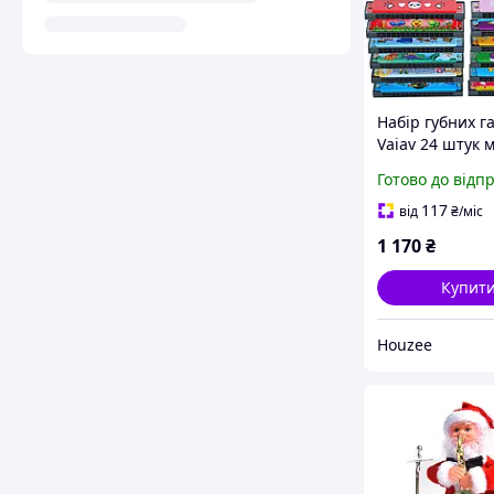
Набір губних 
Vaiav 24 штук 
іграшки для діт
Готово до відп
отворами без
ABS пластик
117
від
₴
/міс
1 170
₴
Купит
Houzee