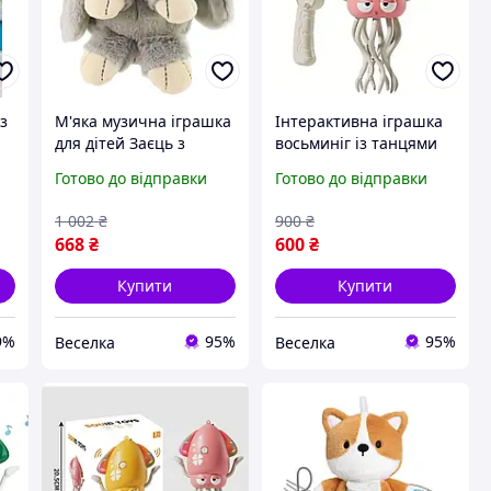
з
М'яка музична іграшка
Інтерактивна іграшка
для дітей Заєць з
восьминіг із танцями
акумулятором безпечні
світлом і музикою для
Готово до відправки
Готово до відправки
матеріали для дітей від
дітей від 3 років
3 років FLAME
розвивальна гра FLAME
1 002
₴
900
₴
668
₴
600
₴
Купити
Купити
9%
95%
95%
Веселка
Веселка