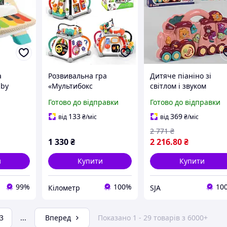
а
Розвивальна гра
Дитяче піаніно зі
aby
«Мультибокс
світлом і звуком
о Magic
музичний» Hola ||
музична іграшка для
Готово до відправки
Готово до відправки
 іграшка
Іграшки для дітей
дітей
 місяців
133
369
від
₴
/міс
від
₴
/міс
2 771
₴
1 330
₴
2 216
.80
₴
и
Купити
Купити
99%
100%
10
Кілометр
SJA
3
...
Вперед
Показано 1 - 29 товарів з 6000+