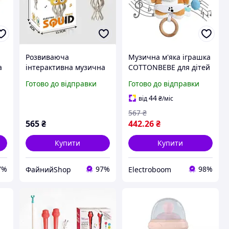
Розвиваюча
Музична м'яка іграшка
а
інтерактивна музична
COTTONBEBE для дітей
іграшка для дітей
Готово до відправки
Готово до відправки
Squid восьминіг
танцювальний
44
від
₴
/міс
кальмар
567
₴
565
₴
442
.26
₴
Купити
Купити
7%
97%
98%
ФайнийShop
Electroboom