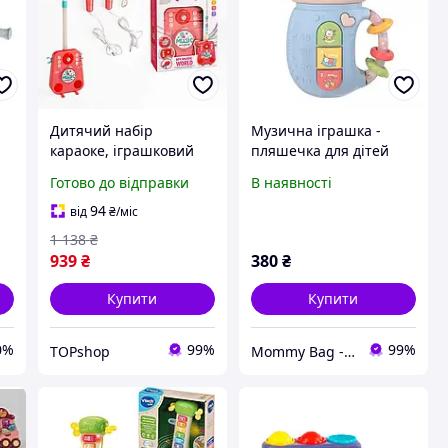
Дитячий набір
Музична іграшка -
караоке, іграшковий
пляшечка для дітей
3
караоке, музична
5в1 Телефон
Готово до відправки
В наявності
m
іграшка для дітей,
розвиваюча +
іграшкові мікрофони,
Прорізувач /
94
від
₴
/міс
караоке для дітей
Брязкальце дитяче
1 138
₴
939
₴
380
₴
Купити
Купити
0%
99%
99%
TOPshop
Mommy Bag - Інтернет-магазин наборів у пологовий