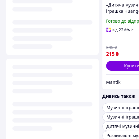
«Дитяча музич
іграшка Huang
»
Готово до відп
22
від
₴
/міс
345
₴
215
₴
Купит
Mantik
Дивись також
Дитячі музичн