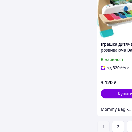
Іграшка дитяч
розвиваюча B
Einstein Піанін
В наявності
Touch Музична
для дітей від 6
520
від
₴
/міс
3 120
₴
Купит
Mommy Bag - Інтернет-магазин наборів у пологовий
1
2