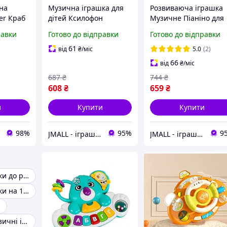
на
Музична іграшка для
Розвиваюча іграшка
er Краб
дітей Ксилофон
Музичне Піаніно для
Стукалка TK Group
дітей ТК Group Білий
равки
Готово до відправки
Готово до відправки
Рожевий
61
від
₴
/міс
5.0
(2)
66
від
₴
/міс
687
₴
744
₴
608
₴
659
₴
и
Купити
Купити
98%
95%
9
JMALL - іграшки та товари для детей
JMALL - іграшки та товари для детей
Музичні іграшки до року
Музичні іграшки на 1 рік
і
Розвиваючі музичні іграшки для малюків