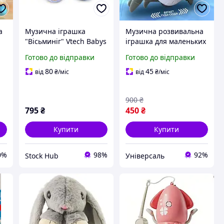
а
Музична іграшка
Музична розвивальна
"Вісьминіг" Vtech Babys
іграшка для маленьких
Plusch-Oktopus М'яка
дітей, що розвиває
Готово до відправки
Готово до відправки
а
музична іграшка для
іграшку, яка танцює на
дітей
акумуляторі для
80
45
від
₴
/міс
від
₴
/міс
малюків
900
₴
795
₴
450
₴
Купити
Купити
0%
98%
92%
Stock Hub
Універсаль