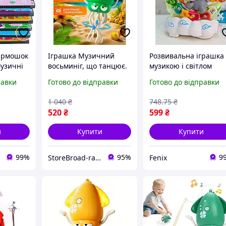
гармошок
Іграшка Музичний
Розвивальна іграшка 
музичні
восьминіг, що танцює.
музикою і світлом
ей з 16
Танцювальна музична,
Іграшка музична зі
равки
Готово до відправки
Готово до відправки
печний
світиться. Іграшка для
світлом зайчик
дітей
Музичні іграшки для
1 040
₴
748
.75
₴
дітей
520
₴
599
₴
и
Купити
Купити
99%
95%
9
StoreBroad-range
Fenix