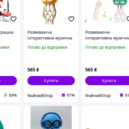
іграшка
Розвиваюча
Розвиваюча
інтерактивна музична
інтерактивна музичн
іграшка для дітей
іграшка для дітей
равки
Готово до відправки
Готово до відправки
Squid восьминіг
Squid восьминіг
танцювальний
танцювальний
кальмар
кальмар
565
₴
565
₴
и
Купити
Купити
89%
97%
9
ФайнийShop
ФайнийShop