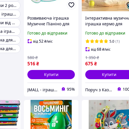
Музичні іграшки 2 роки
Дитячі музичні іграшки для гри
Розвиваюча іграшка
Інтерактивна музичн
Музичні іграшки від 3 років
Музичне Піаніно для
іграшка кермо для
дітей ТК Group Коала
дітей зі світлом і
Дитяча музична іграшка з українськими піснями
Готово до відправки
Готово до відправки
Блакитний
звуками для гри вдом
Музична іграшка для дітей з українською мовою
та на прогулянці
52
від
₴
/міс
5.0
(1)
Музична іграшка для дітей малюків
68
від
₴
/міс
580
₴
1 350
₴
516
₴
675
₴
Купити
Купити
95%
10
JMALL - іграшки та товари для детей
Поруч з Казкою