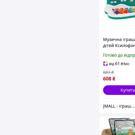
Музична іграш
дітей Ксилофо
Стукалка Крок
Готово до відп
Group
61
від
₴
/міс
687
₴
608
₴
Купит
JMALL - іграшки та товари для детей