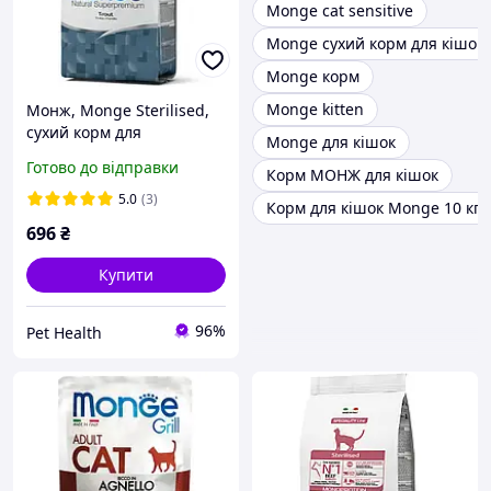
Monge cat sensitive
Monge сухий корм для кішок
Monge корм
Monge kitten
Монж, Monge Sterilised,
сухий корм для
Monge для кішок
стерилізованих кішок (1.5
Готово до відправки
Корм МОНЖ для кішок
кг) форель
5.0
(3)
Корм для кішок Monge 10 кг
696
₴
Купити
96%
Pet Health