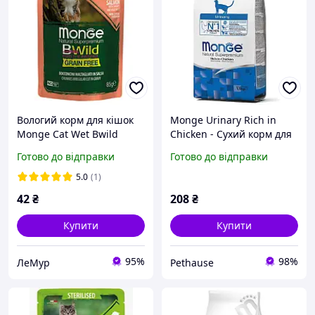
Вологий корм для кішок
Monge Urinary Rich in
Monge Cat Wet Bwild
Chicken - Сухий корм для
Grain Free Sterilised
кішок, профілактика
Готово до відправки
Готово до відправки
лосось з креветками та
сечокам'яної хвороби (з
овочами 85 г
куркою) 400 гр
5.0
(1)
42
₴
208
₴
Купити
Купити
95%
98%
ЛеМур
Pethause