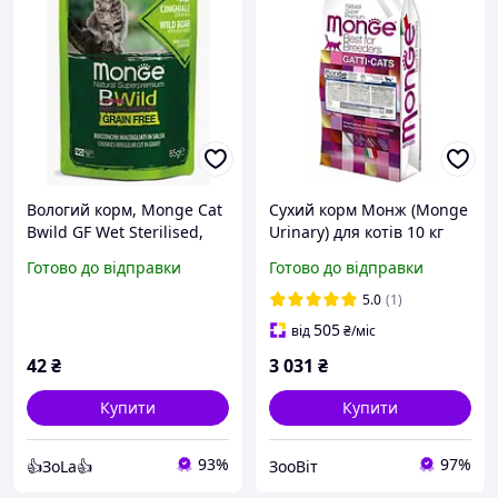
Вологий корм, Monge Cat
Сухий корм Монж (Monge
Bwild GF Wet Sterilised,
Urinary) для котів 10 кг
для стерилізованих кішок
курка
Готово до відправки
Готово до відправки
беззерновий шматочки в
соусі 85 г кабан / овочі
5.0
(1)
505
від
₴
/міс
42
₴
3 031
₴
Купити
Купити
93%
97%
👍ЗоLa👍
ЗооВіт