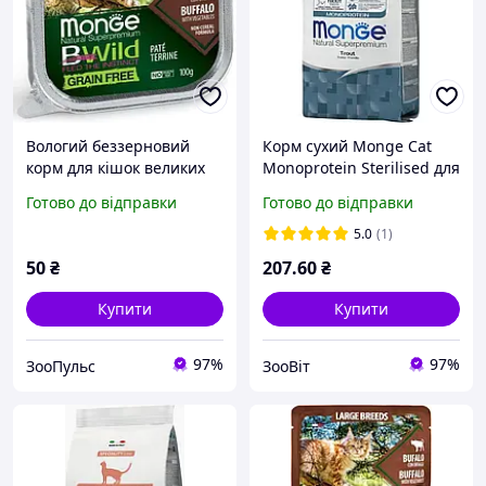
Вологий беззерновий
Корм сухий Monge Cat
корм для кішок великих
Monoprotein Sterilised для
порід Monge (Монж) cat
стерилізованих кішок з
Готово до відправки
Готово до відправки
Grain free WET буйвол
фореллю 400 г
100гр*32шт
5.0
(1)
50
₴
207
.60
₴
Купити
Купити
97%
97%
ЗооПульс
ЗооВіт