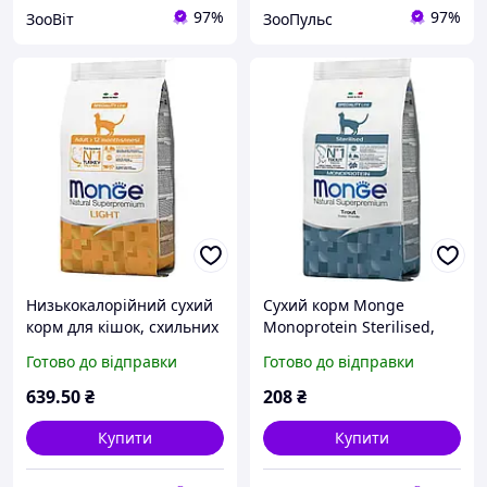
97%
97%
ЗооВіт
ЗооПульс
Низькокалорійний сухий
Сухий корм Monge
корм для кішок, схильних
Monoprotein Sterilised,
до набору зайвої ваги
Для Кішок контроль ваги (
Готово до відправки
Готово до відправки
Monge Cat Adult Light з
400 г ) форель
індичкою 1,5 кг
639
.50
₴
208
₴
Купити
Купити