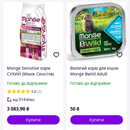
Monge Sensitive корм
Вологий корм для кішок
СУХИЙ (Монж Сенсітів)
Monge Bwild Adult
Курка ДЛЯ КОТІВ Для
беззерновий
Готово до відправки
Готово до відправки
дорослих з чутливим
повнораціонний холістик
травленням 10 кг
анчоуси / овочі 100 г
5.0
(2)
514
від
₴
/міс
3 083
.90
₴
50
₴
Купити
Купити