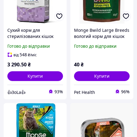
Сухий корм для
Monge Bwild Large Breeds
стерилізованих кішок
вологий корм для кішок
Monge (Монж) cat
великих порід
Готово до відправки
Готово до відправки
sterilised з куркою, 10 кг
беззерновий консерви 85
г буйвол / овочі
548
від
₴
/міс
3 290
.50
₴
40
₴
Купити
Купити
93%
96%
👍ЗоLa👍
Pet Health