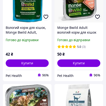
Вологий корм для кішок,
Monge Bwild Adult
Monge Bwild Adult,
вологий корм для кішок
беззерновий холістик 85 г
беззерновий консерви
Готово до відправки
Готово до відправки
анчоуси, овочі
100 г лосось / овочі
5.0
(3)
42
₴
50
₴
Купити
Купити
96%
96%
Pet Health
Pet Health