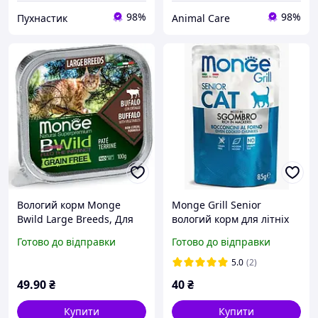
98%
98%
Пухнастик
Animal Care
Вологий корм Monge
Monge Grill Senior
Bwild Large Breeds, Для
вологий корм для літніх
Кішок беззерновий ( 100 г
кішок шматочки на грилі
Готово до відправки
Готово до відправки
) буйвол/овочі
консерви 85 г скумбрія
5.0
(2)
49
.90
₴
40
₴
Купити
Купити