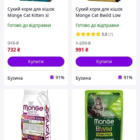
Сухий корм для кішок
Сухий корм для кішок
Monge Cat Kitten зі
Monge Cat Bwild Low
смаком курки 1.5 кг
Grain з м'ясом зайця 1.5
Готово до відправки
Готово до відправки
8009470004879 mayak
кг (8009470012003)
5.0
(1)
915
₴
1 239
₴
732
₴
991
₴
Купити
Купити
91%
91%
Бузина
Бузина