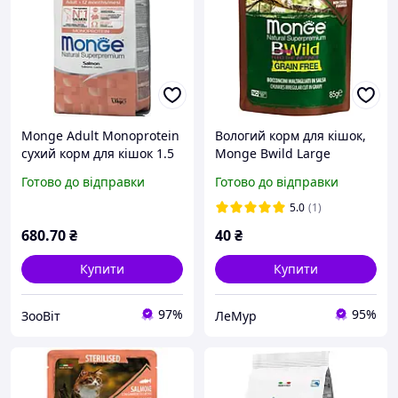
Monge Adult Monoprotein
Вологий корм для кішок,
сухий корм для кішок 1.5
Monge Bwild Large
кг лосось
Breeds, великих порід
Готово до відправки
Готово до відправки
беззерновий холістик 85 г
буйвол, овочі
5.0
(1)
680
.70
₴
40
₴
Купити
Купити
97%
95%
ЗооВіт
ЛеМур