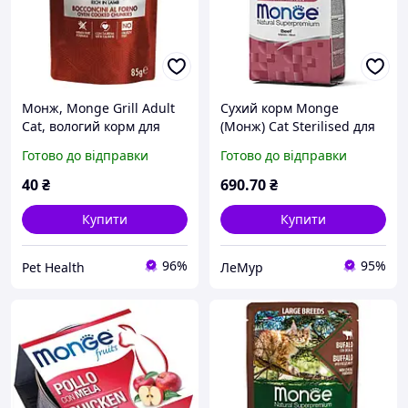
Монж, Monge Grill Adult
Сухий корм Monge
Cat, вологий корм для
(Монж) Cat Sterilised для
кішок супер преміум
стерилізованих кішок, 1,5
Готово до відправки
Готово до відправки
консерви 85 г ягня
кг. (говядина)
40
₴
690
.70
₴
Купити
Купити
96%
95%
Pet Health
ЛеМур