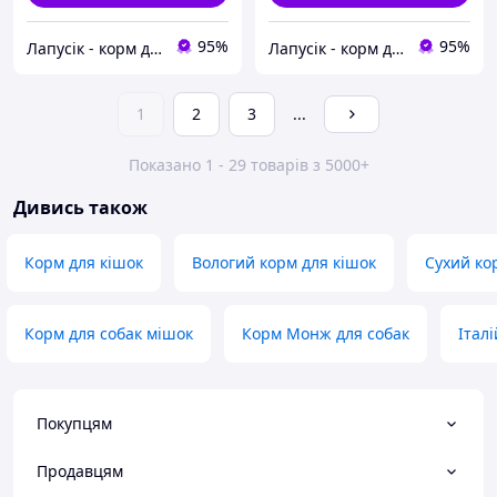
95%
95%
Лапусік - корм для тварин
Лапусік - корм для тварин
1
2
3
...
Показано 1 - 29 товарів з 5000+
Дивись також
Корм для кішок
Вологий корм для кішок
Сухий ко
Корм для собак мішок
Корм Монж для собак
Італ
Покупцям
Продавцям