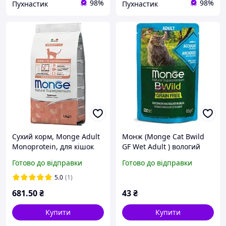
98%
98%
Пухнастик
Пухнастик
Сухий корм, Monge Adult
Монж (Monge Cat Bwild
Monoprotein, для кішок
GF Wet Adult ) вологий
супер преміум (1.5 кг)
корм для кішок від 12 міс
Готово до відправки
Готово до відправки
лосось
беззерновий супер
преміум 85 г анчоуси,
5.0
(1)
овочі
681
.50
₴
43
₴
Купити
Купити