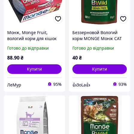
Монж, Monge Fruit,
Беззерновой Вологий
вологий корм для кішок
корм MONGE Монж CAT
супер преміум консерви
BWILD GR.FREE WET
Готово до відправки
Готово до відправки
80 г курка/яблуко
буйвол (Для кішок
великих порід з 2-х
88
.90
₴
40
₴
місяців), 0,085 кг
Купити
Купити
95%
93%
ЛеМур
👍ЗоLa👍