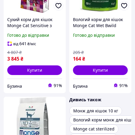
Сухий корм для кішок
Вологий корм для кішок
Monge Cat Sensitive з
Monge Cat Wet Bwild
куркою 10 кг
Grain Free Sterilised м'ясо
Готово до відправки
Готово до відправки
(8009470004831)
дикого кабана з овочами
85 г
641
від
₴
/міс
4 807
₴
205
₴
3 845
₴
164
₴
Купити
Купити
91%
91%
Бузина
Бузина
Дивись також
Монж для кішок 10 кг
Вологий корм монж для кішо
Monge cat sterilized