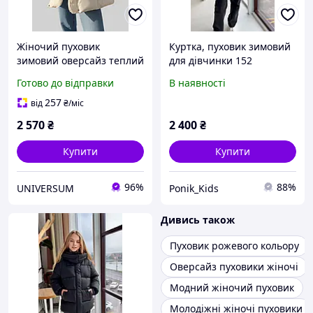
Жіночий пуховик
Куртка, пуховик зимовий
зимовий оверсайз теплий
для дівчинки 152
з капюшоном
Готово до відправки
В наявності
257
від
₴
/міс
2 570
₴
2 400
₴
Купити
Купити
96%
88%
UNIVERSUM
Ponik_Kids
Дивись також
Пуховик рожевого кольору
Оверсайз пуховики жіночі
Модний жіночий пуховик
Молодіжні жіночі пуховики