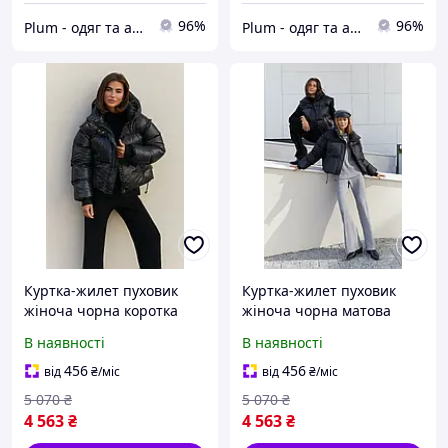
96%
96%
Plum - одяг та аксесуари
Plum - одяг та аксесуари
Куртка-жилет пуховик
Куртка-жилет пуховик
жіноча чорна коротка
жіноча чорна матова
коротка , 2000000198095,
В наявності
В наявності
Зима
456
456
від
₴
/міс
від
₴
/міс
5 070
₴
5 070
₴
4 563
₴
4 563
₴