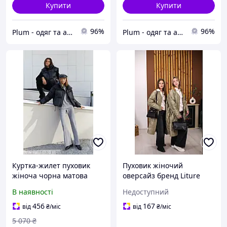
Купити
Купити
96%
96%
Plum - одяг та аксесуари
Plum - одяг та аксесуари
Куртка-жилет пуховик
Пуховик жіночий
жіноча чорна матова
оверсайз бренд Liture
коротка , 2000000198101,
В наявності
Недоступний
Зима
456
167
від
₴
/міс
від
₴
/міс
5 070
₴