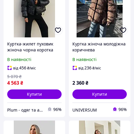
Куртка-жилет пуховик
Куртка жіноча молодіжна
жіноча чорна коротка
коричнева
В наявності
В наявності
456
236
від
₴
/міс
від
₴
/міс
5 070
₴
4 563
₴
2 360
₴
Купити
Купити
96%
96%
Plum - одяг та аксесуари
UNIVERSUM