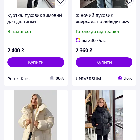
Куртка, пуховик зимовий
Жіночий пуховик
для дівчинки
оверсайз на лебединому
пусі коричневий
В наявності
Готово до відправки
236
від
₴
/міс
2 400
₴
2 360
₴
Купити
Купити
88%
96%
Ponik_Kids
UNIVERSUM