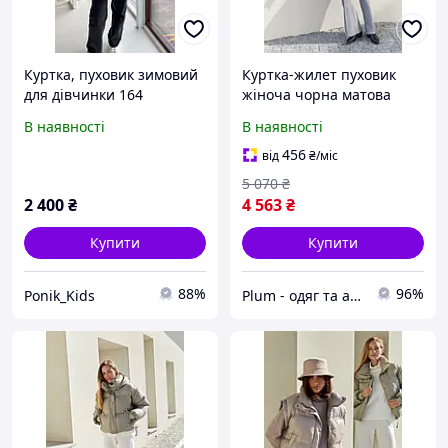
Куртка, пуховик зимовий
Куртка-жилет пуховик
для дівчинки 164
жіноча чорна матова
коротка
В наявності
В наявності
456
від
₴
/міс
5 070
₴
2 400
₴
4 563
₴
Купити
Купити
88%
96%
Ponik_Kids
Plum - одяг та аксесуари