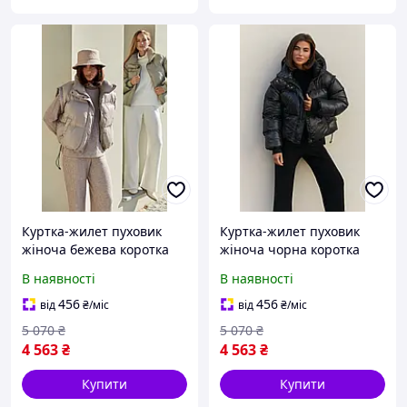
Куртка-жилет пуховик
Куртка-жилет пуховик
жіноча бежева коротка
жіноча чорна коротка
В наявності
В наявності
456
456
від
₴
/міс
від
₴
/міс
5 070
₴
5 070
₴
4 563
₴
4 563
₴
Купити
Купити