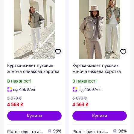
Куртка-жилет пуховик
Куртка-жилет пуховик
жіноча оливкова коротка
жіноча бежева коротка
В наявності
В наявності
456
456
від
₴
/міс
від
₴
/міс
5 070
₴
5 070
₴
4 563
₴
4 563
₴
Купити
Купити
96%
96%
Plum - одяг та аксесуари
Plum - одяг та аксесуари