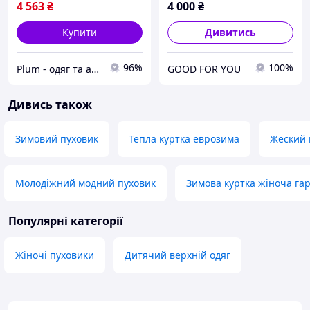
4 563
₴
4 000
₴
Купити
Дивитись
96%
100%
Plum - одяг та аксесуари
GOOD FOR YOU
Дивись також
Зимовий пуховик
Тепла куртка еврозима
Жеский 
Молодіжний модний пуховик
Зимова куртка жіноча гар
Популярні категорії
Жіночі пуховики
Дитячий верхній одяг