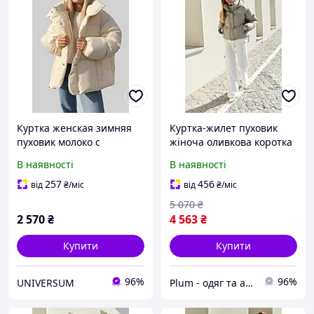
Куртка женская зимняя
Куртка-жилет пуховик
пуховик молоко с
жіноча оливкова коротка
карманами и капюшоном
В наявності
В наявності
257
456
від
₴
/міс
від
₴
/міс
5 070
₴
2 570
₴
4 563
₴
Купити
Купити
96%
96%
UNIVERSUM
Plum - одяг та аксесуари