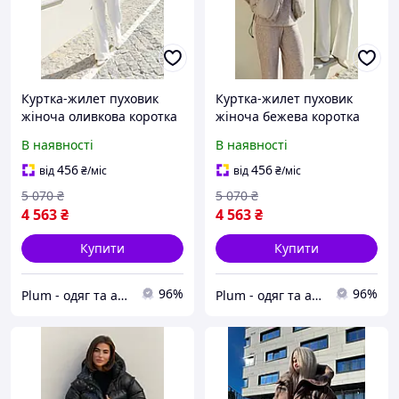
Куртка-жилет пуховик
Куртка-жилет пуховик
жіноча оливкова коротка
жіноча бежева коротка
В наявності
В наявності
456
456
від
₴
/міс
від
₴
/міс
5 070
₴
5 070
₴
4 563
₴
4 563
₴
Купити
Купити
96%
96%
Plum - одяг та аксесуари
Plum - одяг та аксесуари