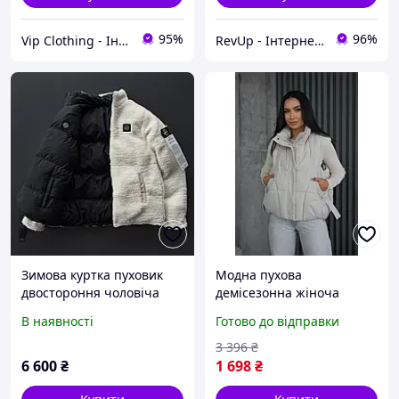
95%
96%
Vip Clothing - Інтернет магазин брендового одягу
RevUp - Інтернет магазин стильних товарів
Зимова куртка пуховик
Модна пухова
двостороння чоловіча
демісезонна жіноча
Stone Island молодіжна
молочна жилетка на
В наявності
Готово до відправки
повсякденна з
блискавці, Молодіжна
капюшоном модна
жилетка молочного
3 396
₴
стильна
кольору екох весна осінь
6 600
₴
1 698
₴