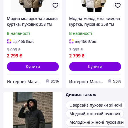
Модна молодіжна зимова
Модна молодіжна зимова
куртка, пуховик 358 тм
куртка, пуховик 358 тм
Mangelo розміри 46- 54
Mangelo розміри 56
В наявності
В наявності
466
466
від
₴
/міс
від
₴
/міс
3 095
₴
3 095
₴
2 799
₴
2 799
₴
Купити
Купити
95%
95%
Интернет Магазин Олеся
Интернет Магазин Олеся
Дивись також
Оверсайз пуховики жіночі
Модний жіночий пуховик
Молодіжні жіночі пуховики