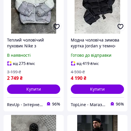
Теплий чоловічий
Модна чоловіча зимова
пуховик Nike з
куртка Jordan у темно-
капюшоном, Куртка для
синьому кольорі,
В наявності
Готово до відправки
чоловіків Найк у біло-
Молодіжні курточки
сірому кольорі, Молодіжні
Джордан з логотипом,
275
419
від
₴
/міс
від
₴
/міс
пуховики модні
Якісний пуховик із
3 199
₴
4 590
₴
капюшоном
2 749
₴
4 190
₴
Купити
Купити
96%
96%
RevUp - Інтернет магазин стильних товарів
TopLine - Магазин крутих товарів