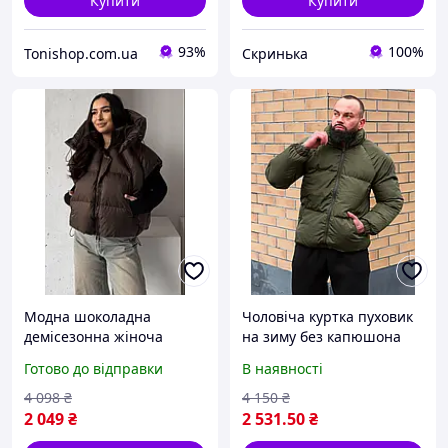
Купити
Купити
93%
100%
Tonishop.com.ua
Скринька
Модна шоколадна
Чоловіча куртка пуховик
демісезонна жіноча
на зиму без капюшона
жилетка з капюшоном
куртки модні теплі
Готово до відправки
В наявності
біопух, Молодіжна пухова
повсякденні утиплений
жилетка весна осінь
для хлопців чоловіків
4 098
₴
4 150
₴
2 049
₴
2 531
.50
₴