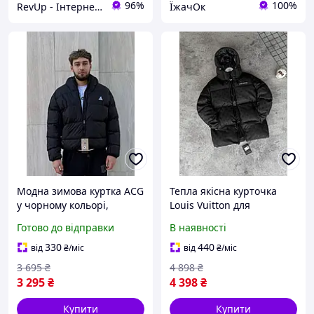
96%
100%
RevUp - Інтернет магазин стильних товарів
ЇжачОк
Модна зимова куртка ACG
Тепла якісна курточка
у чорному кольорі,
Louis Vuitton для
Молодіжні стильні
чоловіків, Модний
Готово до відправки
В наявності
курточки ACG для
утеплений пуховик Луї
чоловіків, Якісний
Віттон із капюшоном,
330
440
від
₴
/міс
від
₴
/міс
пуховик із капюшоном
Молодіжні курточки
3 695
₴
4 898
₴
3 295
₴
4 398
₴
Купити
Купити