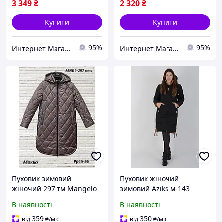
3 349
₴
2 320
₴
Купити
Купити
95%
95%
Интернет Магазин Олеся
Интернет Магазин Олеся
Пуховик зимовий
Пуховик жіночий
жіночий 297 тм Mangelo
зимовий Aziks м-143
Розміри 46 48
чорний
В наявності
В наявності
359
350
від
₴
/міс
від
₴
/міс