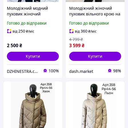
Молодіжний модний
Молодіжний жіночий
пуховик жіночий
пуховик вільного крою на
оверсайз куртка
блискавці модна зимова
Готово до відправки
Готово до відправки
дута куртка з капюшоном
на дівчину
250
360
від
₴
/міс
від
₴
/міс
4 799
₴
2 500
₴
3 599
₴
Купити
Купити
100%
98%
DZHINESTRA.com.ua Інтернет-магазин
dash.market