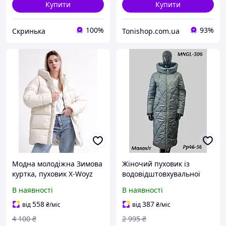
Купити
Купити
100%
93%
Скринька
Tonishop.com.ua
Модна молодіжна Зимова
Жіночий пуховик із
куртка, пуховик X-Woyz
водовідштовхувальної
8916 розміри 46 48
тканини 306 тм Mangelo
В наявності
В наявності
Розміри 46, 48, 54
558
387
від
₴
/міс
від
₴
/міс
4 100
₴
2 995
₴