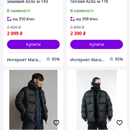
зимовий Aziks м-143
теплий Aziks м-176
темно-синій
чорниця
В наявності
В наявності
350
398
від
₴
/міс
від
₴
/міс
2 420
₴
2 690
₴
2 099
₴
2 390
₴
Купити
Купити
95%
95%
Интернет Магазин Олеся
Интернет Магазин Олеся