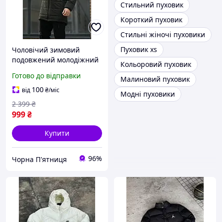
Стильний пуховик
Короткий пуховик
Стильні жіночі пуховики
Пуховик xs
Чоловічий зимовий
подовжений молодіжний
Кольоровий пуховик
пуховик модна довга
Готово до відправки
Малиновий пуховик
куртка демісезонна якісна
утеплена
100
від
₴
/міс
Модні пуховики
2 399
₴
999
₴
Купити
96%
Чорна П'ятниця