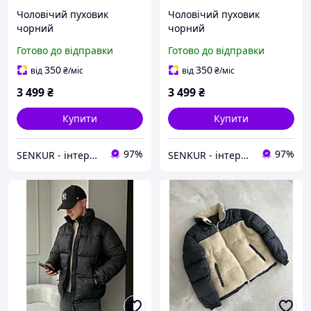
Чоловічий пуховик
Чоловічий пуховик
чорний
чорний
Готово до відправки
Готово до відправки
350
350
від
₴
/міс
від
₴
/міс
3 499
₴
3 499
₴
Купити
Купити
97%
97%
SENKUR - інтернет-магазин одягу, взуття, аксесуарів
SENKUR - інтернет-магазин одягу, взуття, аксесуарів