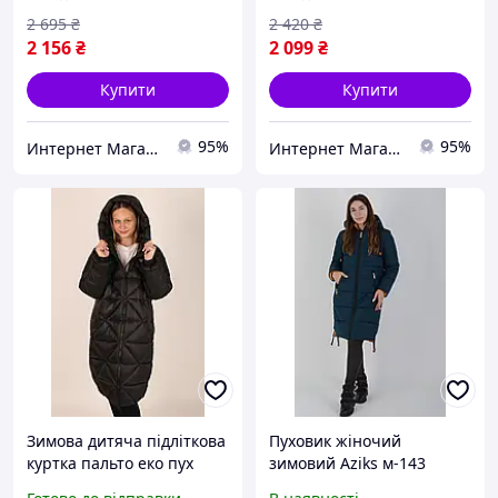
2 695
₴
2 420
₴
2 156
₴
2 099
₴
Купити
Купити
95%
95%
Интернет Магазин Олеся
Интернет Магазин Олеся
Зимова дитяча підліткова
Пуховик жіночий
куртка пальто еко пух
зимовий Aziks м-143
Nestta Emma чорний
морська хвиля Розміри