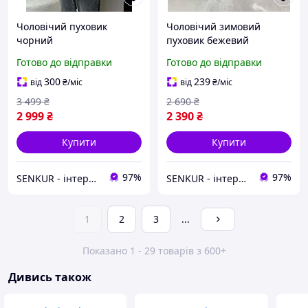
Чоловічий пуховик
Чоловічий зимовий
чорний
пуховик бежевий
Готово до відправки
Готово до відправки
300
239
від
₴
/міс
від
₴
/міс
3 499
₴
2 690
₴
2 999
₴
2 390
₴
Купити
Купити
97%
97%
SENKUR - інтернет-магазин одягу, взуття, аксесуарів
SENKUR - інтернет-магазин одягу, взуття, аксесуарів
1
2
3
...
Показано 1 - 29 товарів з 600+
Дивись також