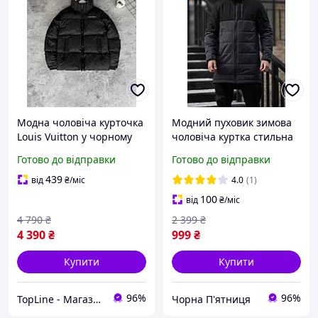
Модна чоловіча курточка
Модний пуховик зимова
Louis Vuitton у чорному
чоловіча куртка стильна
кольорі, Молодіжний
якісна утеплена класна
Готово до відправки
Готово до відправки
пуховик Луї Віттон із
довга молодіжна осіння
капюшоном, Якісна
439
від
₴
/міс
4.0
(1)
утеплена куртка
100
від
₴
/міс
4 790
₴
2 399
₴
4 390
₴
999
₴
Купити
Купити
96%
96%
TopLine - Магазин крутих товарів
Чорна П'ятниця