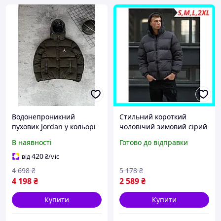
Водонепроникний
Стильний короткий
пуховик Jordan у кольорі
чоловічий зимовий сірий
хакі, Модна чоловіча
пуховик із капюшоном,
В наявності
Готово до відправки
куртка Джордан з
Модна молодіжна гарна
логотипом, Молодіжні
тепла чоловіча куртка
420
від
₴
/міс
стильні курточки з
пуховик сірого кольору
4 698
₴
5 178
₴
капюшоном
4 198
₴
2 589
₴
Купити
Купити