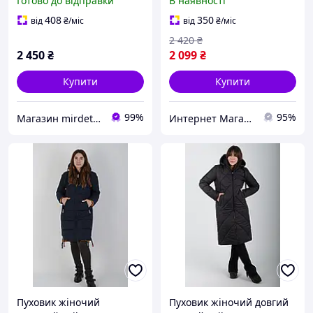
Готово до відправки
В наявності
42-58
408
350
від
₴
/міс
від
₴
/міс
2 420
₴
2 450
₴
2 099
₴
Купити
Купити
99%
95%
Магазин mirdetstva.com.ua Одяг та взуття для дітей та підлітків
Интернет Магазин Олеся
Пуховик жіночий
Пуховик жіночий довгий