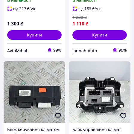
В наявності
В наявності
13585644
Модуль пічки
кондиціонера Рено
217
185
від
₴
/міс
від
₴
/міс
52409202
1 230
₴
1 300
₴
1 110
₴
Купити
Купити
99%
96%
AvtoMihal
Jannah Auto
Блок керування кліматом
Блок управління клімат