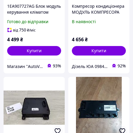
1EA907727AG Блок модуль
Компресор кондиціонера
керування кліматом
МОДУЛЬ КОМПРЕСОРА
кондиціонером VW
КОНДИЦІОНЕРУ Kia DE45
Готово до відправки
В наявності
Volkswagen ID.4 ID4 ID.5
977E1-CV400
Q4 E-TRON ENYAQ iV
750
від
₴
/міс
BORN
4 499
₴
4 656
₴
Купити
Купити
93%
92%
Магазин "AutoVisage"
Дізель ЮА 0984784109 автозапчастини