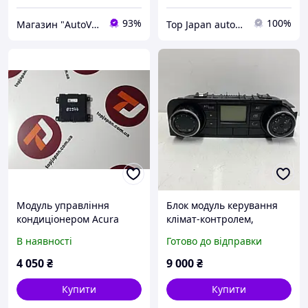
93%
100%
Магазин "AutoVisage"
Top Japan autoparts
Модуль управління
Блок модуль керування
кондиціонером Acura
клімат-контролем,
RDX, код 79600-TJB-A313-
кондиціонером для Man
В наявності
Готово до відправки
M1, 79600-TJB-A313
TGS TGX б/в Ман Тгс Тгх
81619906078
4 050
₴
9 000
₴
Купити
Купити