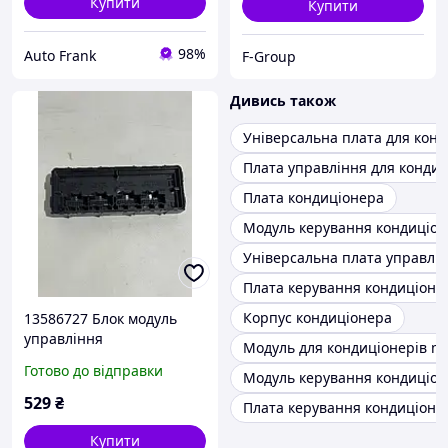
Купити
Купити
98%
Auto Frank
F-Group
Дивись також
Універсальна плата для кон
Плата управління для конди
Плата кондиціонера
Модуль керування кондиціо
Універсальна плата управлі
Плата керування кондиціоне
Корпус кондиціонера
13586727 Блок модуль
управління
Модуль для кондиціонерів m
кондиціонером Opel
Готово до відправки
Модуль керування кондиціон
Zafira C Astra J
529
₴
Плата керування кондиціонер
Купити