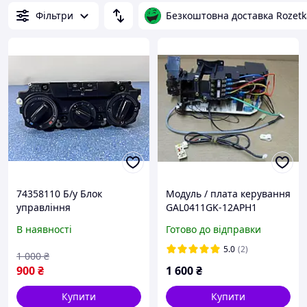
Фільтри
Безкоштовна доставка Rozetk
74358110 Б/у Блок
Модуль / плата керування
управління
GAL0411GK-12APH1
кондиціонером (модуль
кондиціонера ОРИГІНАЛ у
В наявності
Готово до відправки
керування) Skoda Octavia
зборі - 9192434554
(2004-2013)
5.0
(2)
1 000
₴
900
₴
1 600
₴
Купити
Купити