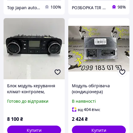
100%
98%
Top Japan autoparts
РОЗБОРКА TIR CENTER
Блок модуль керування
Модуль обігрівача
клімат-контролем,
(кондиціонера)
кондиціонером для Ман
9666580580, A83022700
Готово до відправки
В наявності
ТГС ТГХ б/в MAN TGS TGX
81619906081
404
від
₴
/міс
8 100
₴
2 424
₴
Купити
Купити