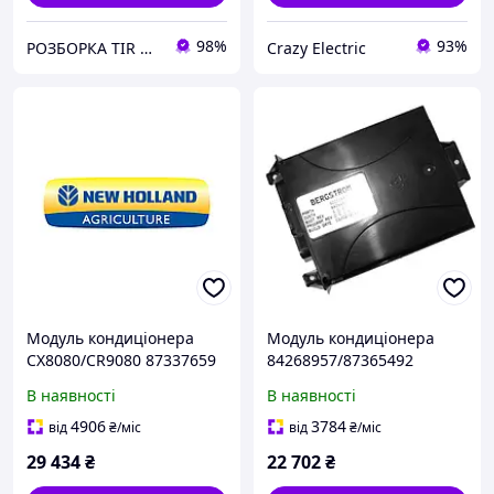
98%
93%
РОЗБОРКА TIR CENTER
Crazy Electric
Модуль кондиціонера
Модуль кондиціонера
CX8080/CR9080 87337659
84268957/87365492
T8.390/T8040-
В наявності
В наявності
50/CX/CR/Mag.310
47894413
4906
3784
від
₴
/міс
від
₴
/міс
29 434
₴
22 702
₴