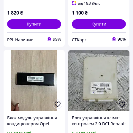
02
183
від
₴
/міс
1 820
₴
1 100
₴
Купити
Купити
99%
96%
PPL.Наличие
СТКарс
Блок модуль управління
Блок управління клімат
кондиціонером Opel
контролем 2.0 DCI Renault
Insignia Опель Інсігнія
Laguna III 2007-2015