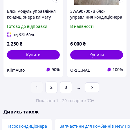
Блок модуль управління
3WA907007B блок
кондиціонера клімату
управління кондиціонера
Honda Insight 3 ZE4 (2018-
модуль кліматизації VAG
Готово до відправки
В наявності
2022) 79600-TXM-A014-M1
3WA.907.007.B
79600-TXM-A01
375
від
₴
/міс
2 250
₴
6 000
₴
Купити
Купити
90%
100%
KlimAuto
ORIGINAL
1
2
3
...
Показано 1 - 29 товарів з 70+
Дивись також
Насос кондиціонера
Запчастини для комбайнів New Ho