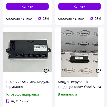
Купити
Купити
93%
93%
Магазин "AutoVisage"
Магазин "AutoVisage"
1EA907727AG Блок модуль
Модуль керування
керування
кондиціонером Opel Astra
кондиціонером VW
K 13598152, блок
Готово до відправки
В наявності
Volkswagen ID.4 ID4 ID.5
керування
Q4 E-TRON ENYAQ iV
кондиціонером Астра А
717
від
₴
/міс
BORN