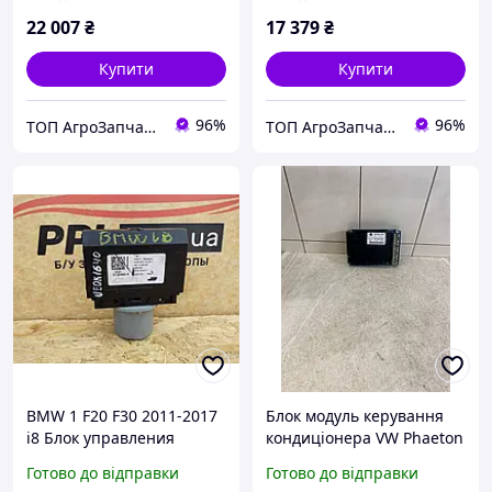
22 007
₴
17 379
₴
Купити
Купити
96%
96%
ТОП АгроЗапчастина
ТОП АгроЗапчастина
BMW 1 F20 F30 2011-2017
Блок модуль керування
i8 Блок управления
кондиціонера VW Phaeton
модуль кондиционера
3D0907040
Готово до відправки
Готово до відправки
климатизацией 6842986-