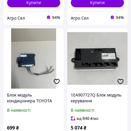
Купити
Купити
94%
94%
Агро Сел
Агро Сел
Блок модуль
1EA907727Q Блок модуль
кондиціонера TOYOTA
керування
RAV4 3 III Rav 4 88650-
кондиціонером клімат
В наявності
В наявності
42230
контролем VW Volkswagen
ID.4 ID4 ID.5 Q4 E-TRON
846
від
₴
/міс
ENYAQ iV BORN
699
₴
5 074
₴
1EA907727AH