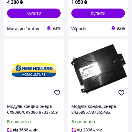
4 300
₴
1 050
₴
Купити
Купити
93%
92%
Магазин "AutoVisage"
VXparts
Модуль кондиціонера
Модуль кондиціонера
CX8080/CR9080 87337659
84268957/87365492
T8.390/T8040-
В наявності
В наявності
50/CX/CR/Mag.310
47894413
3668
2896
від
₴
/міс
від
₴
/міс