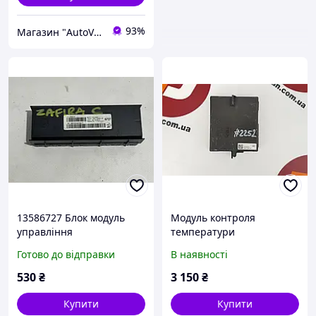
93%
Магазин "AutoVisage"
13586727 Блок модуль
Модуль контроля
управління
температури
кондиціонером Opel
кондиціонера Acura TLX,
Готово до відправки
В наявності
Zafira C Astra J
код 79610-TZ3-A411-M1
530
₴
3 150
₴
Купити
Купити