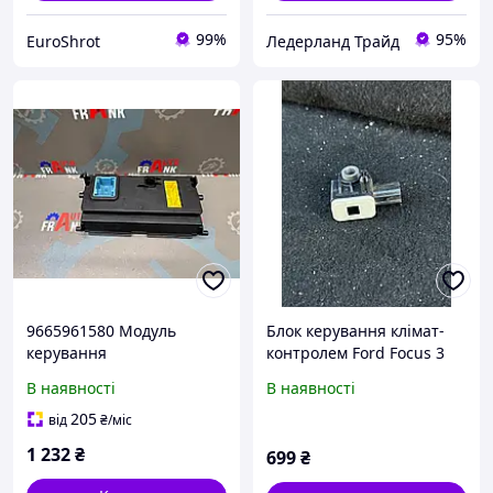
99%
95%
EuroShrot
Ледерланд Трайд
9665961580 Модуль
Блок керування клімат-
керування
контролем Ford Focus 3
кондиціонером Peugeot
модуль клімату
В наявності
В наявності
508
кондиціонера оригінал бв
205
від
₴
/міс
1 232
₴
699
₴