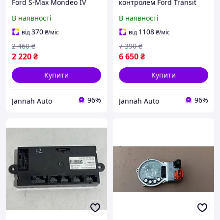
Ford S-Max Mondeo IV
контролем Ford Transit
2006-2012 Модуль
2014-2019 Модуль пічки
В наявності
В наявності
кондиціонера Форд С-
кондиціонера Форд
Макс Мондео 4
Транзит NK4T18C612AE
370
1108
від
₴
/міс
від
₴
/міс
3S7T18C612BF
2 460
₴
7 390
₴
2 220
₴
6 650
₴
Купити
Купити
96%
96%
Jannah Auto
Jannah Auto