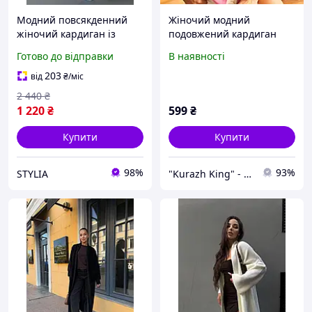
Модний повсякденний
Жіночий модний
жіночий кардиган із
подовжений кардиган
натуральної вовни
рожевий на ґудзиках
Готово до відправки
В наявності
альпаки розміру 42-48
oversize ТУРЦІЯ
стильний кардиган з
203
від
₴
/міс
мохеру
2 440
₴
1 220
₴
599
₴
Купити
Купити
98%
93%
STYLIA
"Kurazh King" - мода для всієї родини!