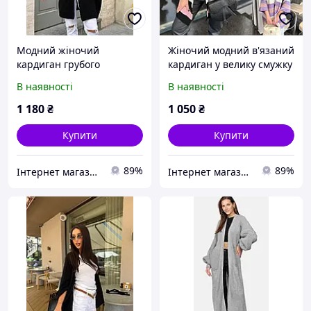
Модний жіночий
Жіночий модний в'язаний
кардиган грубого
кардиган у велику смужку
в'язання з напіввовни без
р.44-54
В наявності
В наявності
застібки р.42-60
1 180
₴
1 050
₴
Купити
Купити
89%
89%
Iнтернет магазин "Bella"
Iнтернет магазин "Bella"