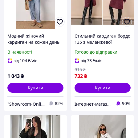
Модний жіночий
Стильний кардиган бордо
кардиган на кожен день
135 з меланжевої
чорно-білий 42-46
тканини з малюнком у
В наявності
Готово до відправки
розмірах S-M і L-XL для
модних образів
104
73
від
₴
/міс
від
₴
/міс
915
₴
1 043
₴
732
₴
Купити
Купити
82%
90%
"Showroom-Online": Тисячі образів — один клік!
Інтернет-магазин Clothes-Mall