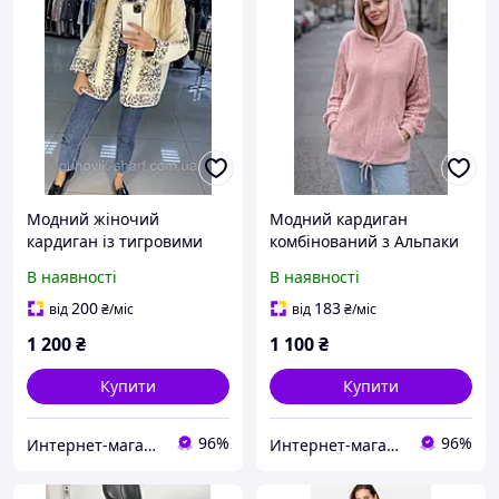
Модний жіночий
Модний кардиган
кардиган із тигровими
комбінований з Альпаки
вставками
В наявності
В наявності
200
183
від
₴
/міс
від
₴
/міс
1 200
₴
1 100
₴
Купити
Купити
96%
96%
Интернет-магазин "Puhovik-sharf"
Интернет-магазин "Puhovik-sharf"