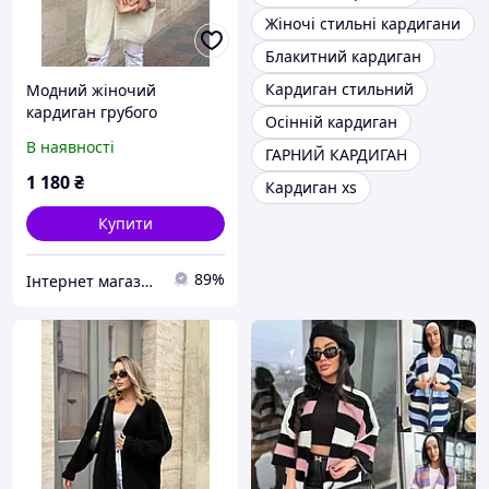
Жіночі стильні кардигани
Блакитний кардиган
Кардиган стильний
Модний жіночий
кардиган грубого
Осінній кардиган
в'язання з напіввовни
В наявності
ГАРНИЙ КАРДИГАН
р.42-60
1 180
₴
Кардиган xs
Купити
89%
Iнтернет магазин "Bella"