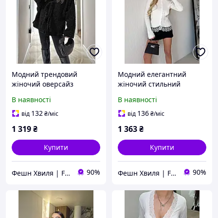
Модний трендовий
Модний елегантний
жіночий оверсайз
жіночий стильний
кардиган чорний беж
кардиган білий чорний
В наявності
В наявності
моко 42-46 48-52
42-46
132
136
від
₴
/міс
від
₴
/міс
1 319
₴
1 363
₴
Купити
Купити
90%
90%
Фешн Хвиля | Fashion Wave
Фешн Хвиля | Fashion Wave