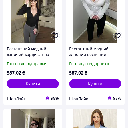
Елегантний модний
Елегантний модний
жіночий кардиган на
жіночий весняний
запах з віскози з
кардиган на запах з
Готово до відправки
Готово до відправки
мереживом, весняний,
віскози та мережива
повсякденний, чорний,
білий 42-46 likes-694486
587
.02
₴
587
.02
₴
42-46 likes-436089
Купити
Купити
98%
98%
ШопЛайк
ШопЛайк