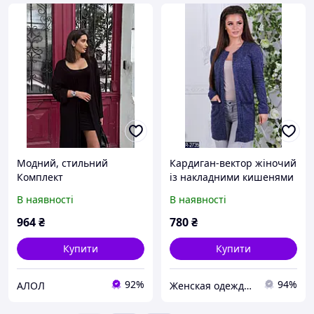
Модний, стильний
Кардиган-вектор жіночий
Комплект
із накладними кишенями
(кардиган+сукня)
стильний модний 42 44
В наявності
В наявності
46 48 50 52 Р
964
₴
780
₴
Купити
Купити
92%
94%
АЛОЛ
Женская одежда, платья, пляжные туники