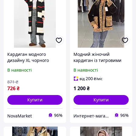
Кардиган модного
Модний жіночий
дизайну XL чорного
кардиган із тигровими
кольору, розмір XL (48-50),
вставками
В наявності
В наявності
принт, довжина 112 см.
200
від
₴
/міс
871
₴
726
₴
1 200
₴
Купити
Купити
96%
96%
NovaMarket
Интернет-магазин "Puhovik-sharf"