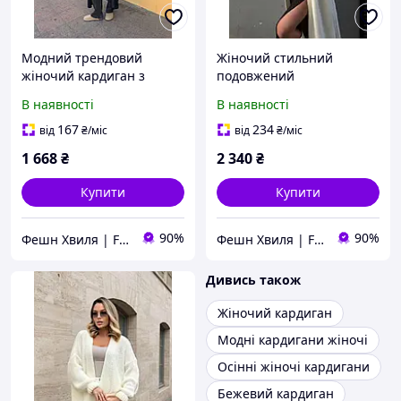
Модний трендовий
Жіночий стильний
жіночий кардиган з
подовжений
альпаки чорний шоколад
демісезонний модний
В наявності
В наявності
42-48
повсякденний кардиган
42-46
167
234
від
₴
/міс
від
₴
/міс
1 668
₴
2 340
₴
Купити
Купити
90%
90%
Фешн Хвиля | Fashion Wave
Фешн Хвиля | Fashion Wave
Дивись також
Жіночий кардиган
Модні кардигани жіночі
Осінні жіночі кардигани
Бежевий кардиган