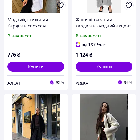
Модний, стильний
Жіночій вязаний
Кардіган споясом
кардиган -модний акцент
цього сезону фабрична
В наявності
В наявності
турецька вʼязка
універсальний
187
від
₴
/міс
776
₴
1 124
₴
Купити
Купити
92%
96%
АЛОЛ
VI&KA