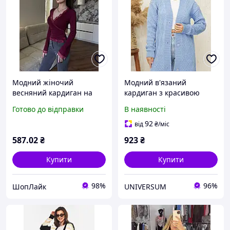
Модний жіночий
Модний в'язаний
весняний кардиган на
кардиган з красивою
запах з віскози з
в'язкою
Готово до відправки
В наявності
мереживом колір бордо
42-46 likes-983396
92
від
₴
/міс
587
.02
₴
923
₴
Купити
Купити
98%
96%
ШопЛайк
UNIVERSUM