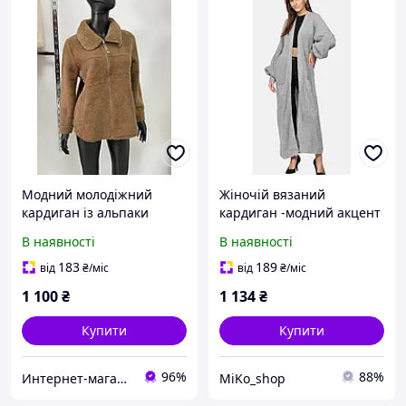
Модний молодіжний
Жіночій вязаний
кардиган із альпаки
кардиган -модний акцент
цього сезону фабрична
В наявності
В наявності
турецька вʼязка
універсальний
183
189
від
₴
/міс
від
₴
/міс
1 100
₴
1 134
₴
Купити
Купити
96%
88%
Интернет-магазин "Puhovik-sharf"
MiKo_shop