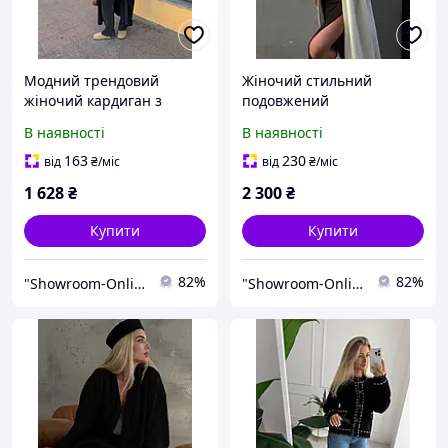
Модний трендовий
Жіночий стильний
жіночий кардиган з
подовжений
альпаки чорний шоколад
демісезонний модний
В наявності
В наявності
42-48
повсякденний кардиган
42-46
163
230
від
₴
/міс
від
₴
/міс
1 628
₴
2 300
₴
Купити
Купити
82%
82%
"Showroom-Online": Тисячі образів — один клік!
"Showroom-Online": Тисячі образів — один клік!