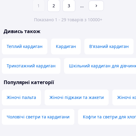
1
2
3
...
Показано 1 - 29 товарів з 10000+
Дивись також
Теплий кардиган
Кардиган
В'язаний кардиган
Трикотажний кардиган
Шкільний кардиган для дівчин
Популярні категорії
Жіночі пальта
Жіночі піджаки та жакети
Жіночі 
Чоловічі светри та кардигани
Кофти та светри для хло