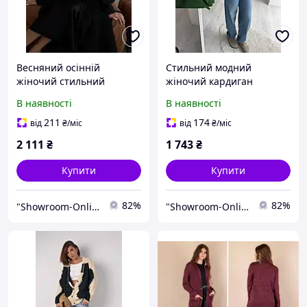
Весняний осінній
Стильний модний
жіночий стильний
жіночий кардиган
модний теплий кардиган
альпака чорний білий 42-
В наявності
В наявності
S-XL
46
211
174
від
₴
/міс
від
₴
/міс
2 111
₴
1 743
₴
Купити
Купити
82%
82%
"Showroom-Online": Тисячі образів — один клік!
"Showroom-Online": Тисячі образів — один клік!