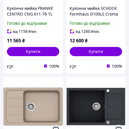
Кухонна мийка FRANKE
Кухонна мийка SCHOCK
CENTRO CNG 611-78 TL
Formhaus D100LS Croma
Білий
Готово до відправки
Готово до відправки
1156
1260
від
₴
/міс
від
₴
/міс
11 565
₴
12 600
₴
Купити
Купити
100%
100%
F2F
F2F