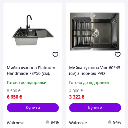
Мийка кухонна Platinum
Мийка кухонна Vior 60*45
Handmade 78*50 (см),
(см) з чорною PVD
чаша ліворуч, з чорною
поверххнею (кошик +
Готово до відправки
Готово до відправки
PVD поверхнею +
дозатор + сифон)
змішувач+дозатор
8 500
₴
4 000
₴
6 650
₴
3 322
₴
Купити
Купити
94%
94%
Walroose
Walroose