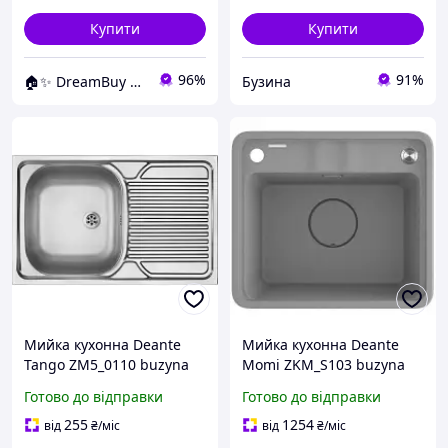
Купити
Купити
96%
91%
🏠✨ DreamBuy ✨🏠
Бузина
Мийка кухонна Deante
Мийка кухонна Deante
Tango ZM5_0110 buzyna
Momi ZKM_S103 buzyna
Готово до відправки
Готово до відправки
255
1254
від
₴
/міс
від
₴
/міс