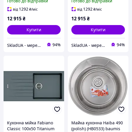
Готово до відправки
Готово до відправки
1292
1292
від
₴
/міс
від
₴
/міс
12 915
₴
12 915
₴
Купити
Купити
94%
94%
SkladUA - мережа магазинів сантехніки та побутової техніки
SkladUA - мережа магазинів сантехніки та побутової техніки
Кухонна мійка Fabiano
Майка кухонна Haiba 490
Classic 100x50 Titanium
(polish) (HB0533) baumis