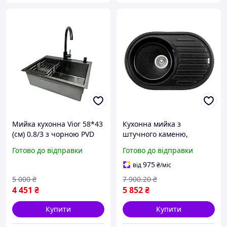
Мийка кухонна Vior 58*43
Кухонна мийка з
(см) 0.8/3 з чорною PVD
штучного каменю,
поверххнею (змішувач +
овальна форма,
Готово до відправки
Готово до відправки
кошик + дозатор + сифон)
універсальне крило для
зручності використання
975
від
₴
/міс
5 000
₴
7 900
.20
₴
4 451
₴
5 852
₴
Купити
Купити