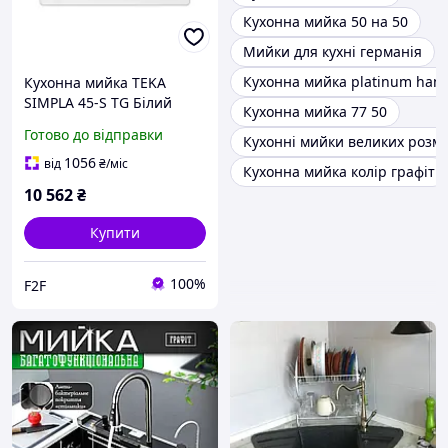
Кухонна мийка 50 на 50
Мийки для кухні германія
Кухонна мийка platinum ha
Кухонна мийка TEKA
SIMPLA 45-S TG Білий
Кухонна мийка 77 50
Готово до відправки
Кухонні мийки великих розмі
1056
від
₴
/міс
Кухонна мийка колір графіт
10 562
₴
Купити
100%
F2F