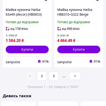
Майка кухонна Haiba
Мийка кухонна Haiba
63x49 (decor) (HB0653)
HB8310-G322 Beige
baumis dort
780x500x220 (HB0978)
Готово до відправки
Готово до відправки
baumis dort
158
466
від
₴
/міс
від
₴
/міс
1 780
₴
5 241
₴
1 584
.20
₴
4 664
.49
₴
Купити
Купити
91%
91%
sanpulse
sanpulse
1
2
3
...
Показано 1 - 29 товарів з 7000+
Дивись також