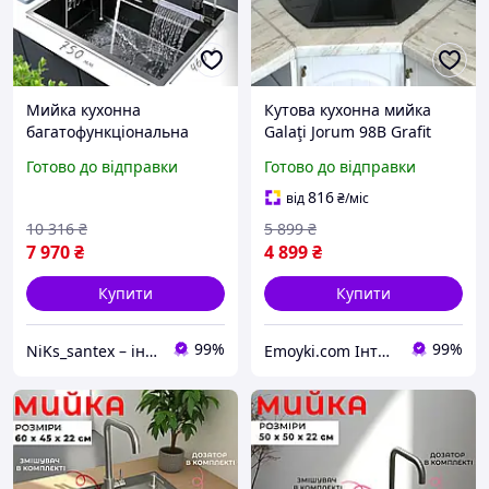
Мийка кухонна
Кутова кухонна мийка
багатофункціональна
Galaţi Jorum 98B Grafit
Mixxus NK840064 Decor
(201) 9850 графіт
Готово до відправки
Готово до відправки
Graphite для кухні з
вбудованим змішувачем з
816
від
₴
/міс
нержавіючої сталі
10 316
₴
5 899
₴
7 970
₴
4 899
₴
Купити
Купити
99%
99%
NiKs_santex – інтернет-магазин сантехніки
Emoyki.com Інтернет-магазин кухонних мийок