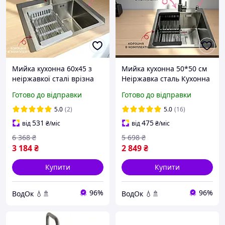
Мийка кухонна 60х45 з
Мийка кухонна 50*50 см
неіржавкої сталі врізна
Неіржавка сталь Кухонна
готовий комплект із
раковина зі змішувачем
Готово до відправки
Готово до відправки
краном і дозатором і
Мийка з дозатором і
сушаркою Неіржавка
кошиком
5.0
(2)
5.0
(16)
раковина 60x45 у комплек
531
475
від
₴
/міс
від
₴
/міс
6 368
₴
5 698
₴
3 184
₴
2 849
₴
Купити
Купити
96%
96%
ВодОк 💧🚿
ВодОк 💧🚿