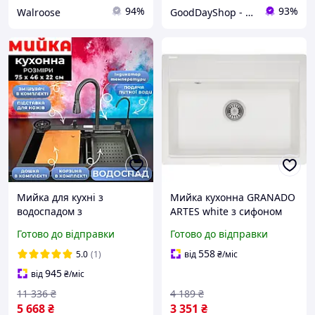
94%
93%
Walroose
GoodDayShop - Онлайн магазин різноманітних товарів
Мийка для кухні з
Мийка кухонна GRANADO
водоспадом з
ARTES white з сифоном
нержавіючої сталі чорна
gr3605 buzyna
Готово до відправки
Готово до відправки
із змішувачем та краном
для питної Кухонна мийка
558
5.0
(1)
від
₴
/міс
7545
945
від
₴
/міс
11 336
₴
4 189
₴
5 668
₴
3 351
₴