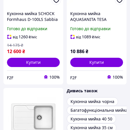
Кухонна мийка SCHOCK
Кухонна мийка
Formhaus D-100LS Sabbia
AQUASANITA TESA
SQT105AWP-222 Grapfite
Готово до відправки
Готово до відправки
1260
1089
від
₴
/міс
від
₴
/міс
14 175
₴
12 600
₴
10 886
₴
Купити
Купити
100%
100%
F2F
F2F
Дивись також
Кухонна мийка чорна
Багатофункціональна мийка д
Кухонна мийка 40 50
Кухонна мийка 35 см