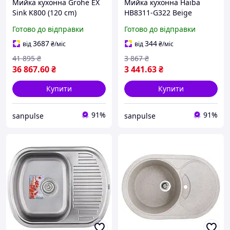
Мийка кухонна Grohe EX
Мийка кухонна Haiba
Sink K800 (120 cm)
HB8311-G322 Beige
(31586SD0) baumis dort
570x450x180 (HB0982)
Готово до відправки
Готово до відправки
baumis dort
3687
344
від
₴
/міс
від
₴
/міс
41 895
₴
3 867
₴
36 867
.60
₴
3 441
.63
₴
Купити
Купити
91%
91%
sanpulse
sanpulse