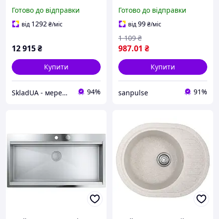
8221.301.0018
dort
Готово до відправки
Готово до відправки
1292
99
від
₴
/міс
від
₴
/міс
1 109
₴
12 915
₴
987
.01
₴
Купити
Купити
94%
91%
SkladUA - мережа магазинів сантехніки та побутової техніки
sanpulse