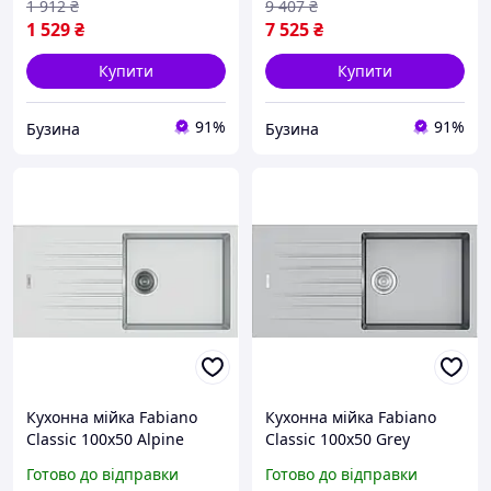
1 912
₴
9 407
₴
1 529
₴
7 525
₴
Купити
Купити
91%
91%
Бузина
Бузина
Кухонна мійка Fabiano
Кухонна мійка Fabiano
Classic 100x50 Alpine
Classic 100x50 Grey
White 8221.301.0202
Metallic 8221.301.0783
Готово до відправки
Готово до відправки