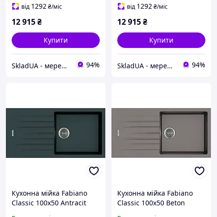
1292
1292
від
₴
/міс
від
₴
/міс
12 915
₴
12 915
₴
Купити
Купити
94%
94%
SkladUA - мережа магазинів сантехніки та побутової техніки
SkladUA - мережа магазинів сантехніки та побутової техніки
Кухонна мійка Fabiano
Кухонна мійка Fabiano
Classic 100x50 Antracit
Classic 100x50 Beton
8221.301.0203
8221.301.0651