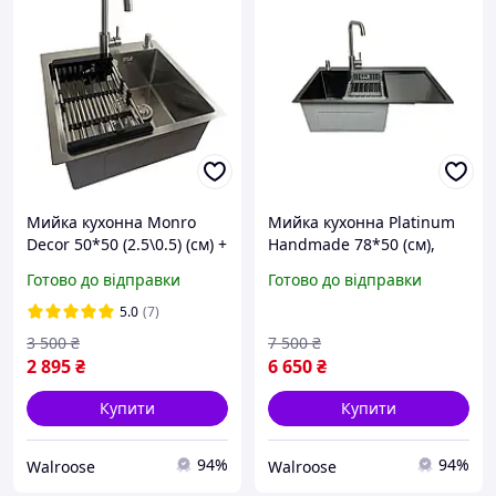
Мийка кухонна Monro
Мийка кухонна Platinum
Decor 50*50 (2.5\0.5) (см) +
Handmade 78*50 (см),
Змішувач + дозатор +
чаша ліворуч, з чорною
Готово до відправки
Готово до відправки
кошик
PVD поверхнею +
змішувач
5.0
(7)
3 500
₴
7 500
₴
2 895
₴
6 650
₴
Купити
Купити
94%
94%
Walroose
Walroose