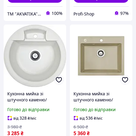
100%
97%
ТМ "AKVATIKA" интернет-магазин виробника
Profi-Shop
Кухонна мийка зі
Кухонна мийка зі
штучного каменю/
штучного каменю/
кварцева 470х190 мм,
кварцева 590х495х200
Готово до відправки
Готово до відправки
кругла FINE Adamant
мм, квадратна PRIZMA
Білий (30180470190)
Adamant Ivory Айворі
328
536
від
₴
/міс
від
₴
/міс
(30870590495)
3 980
₴
6 500
₴
3 285
₴
5 360
₴