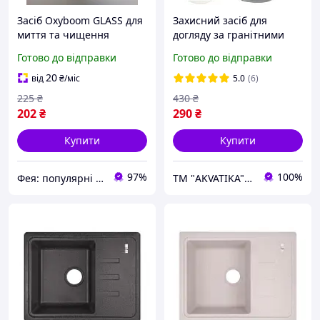
Засіб Oxyboom GLASS для
Захисний засіб для
миття та чищення
догляду за гранітними
глянцевих поверхонь з
кам'яними мийками та
Готово до відправки
Готово до відправки
нержавіючої сталі, скла,
мийками зі штучного
природного та штучного
каменю, для мийки, 50 мл
20
від
₴
/міс
5.0
(6)
каменю, 500 мл
225
₴
430
₴
202
₴
290
₴
Купити
Купити
97%
100%
Фея: популярні товари в інтернеті
ТМ "AKVATIKA" интернет-магазин виробника