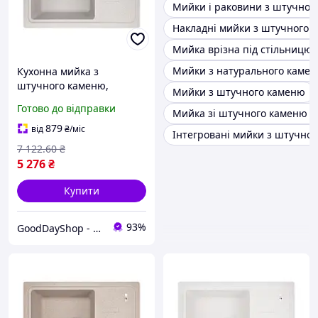
Мийки і раковини з штучног
Накладні мийки з штучного 
Мийка врізна під стільницю
Мийки з натурального каме
Кухонна мийка з
штучного каменю,
Мийки з штучного каменю
універсальний врізний
Готово до відправки
Мийка зі штучного каменю п
монтаж для зручного
використання на кухні
879
від
₴
/міс
Інтегровані мийки з штучно
7 122
.60
₴
5 276
₴
Купити
93%
GoodDayShop - Онлайн магазин різноманітних товарів