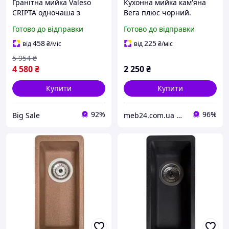
Гранітна мийка Valeso
Кухонна мийка кам'яна
CRIPTA одночаша з
Вега плюс чорний.
крилом сірого кольору
Додаток до миття Вега.
Готово до відправки
Готово до відправки
для кухні мийка з
Гранітна з штучного
штучного каменю
каменю раковина
458
225
від
₴
/міс
від
₴
/міс
5 954
₴
4 580
₴
2 250
₴
Купити
Купити
92%
96%
Big Sale
meb24.com.ua Компанія "Меб24". Продаж меблів для дома то офісу. Матраци, ліжка.