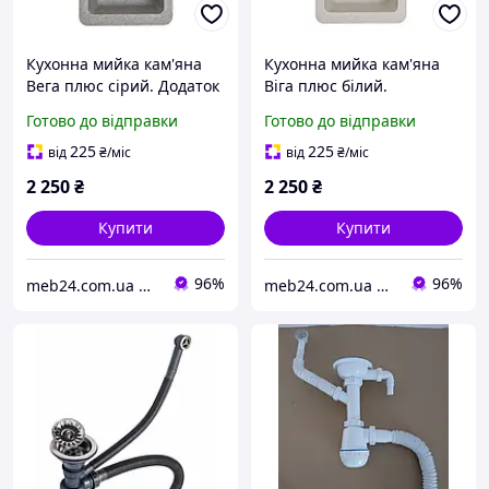
Кухонна мийка кам'яна
Кухонна мийка кам'яна
Вега плюс сірий. Додаток
Віга плюс білий.
до миття Вега. Гранітна з
Доповнення до мийки
Готово до відправки
Готово до відправки
штучного каменю
Вега. Гранітна зі
раковина
штучного каменю
225
225
від
₴
/міс
від
₴
/міс
раковина
2 250
₴
2 250
₴
Купити
Купити
96%
96%
meb24.com.ua Компанія "Меб24". Продаж меблів для дома то офісу. Матраци, ліжка.
meb24.com.ua Компанія "Меб24". Продаж меблів для дома то офісу. Матраци, ліжка.