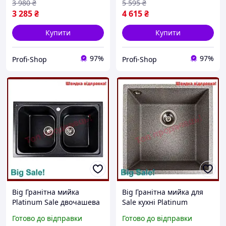
3 980
₴
5 595
₴
3 285
₴
4 615
₴
Купити
Купити
97%
97%
Profi-Shop
Profi-Shop
Big Гранітна мийка
Big Гранітна мийка для
Platinum Sale двочашева
Sale кухні Platinum
матова Карбон для кухні
одночашева матовий
Готово до відправки
Готово до відправки
мийка з штучного
сірий мийка з штучного