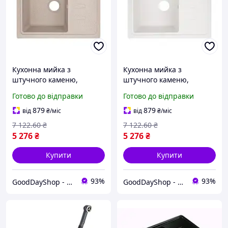
Кухонна мийка з
Кухонна мийка з
штучного каменю,
штучного каменю,
прямокутна, для зручного
620x435 мм,
Готово до відправки
Готово до відправки
монтажу та
універсальний врізний
функціонального
монтаж для
879
879
від
₴
/міс
від
₴
/міс
використання
функціональної кухні
7 122
.60
₴
7 122
.60
₴
5 276
₴
5 276
₴
Купити
Купити
93%
93%
GoodDayShop - Онлайн магазин різноманітних товарів
GoodDayShop - Онлайн магазин різноманітних товарів