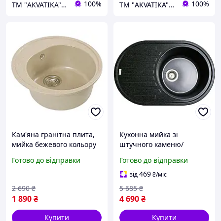
100%
100%
ТМ "AKVATIKA" интернет-магазин виробника
ТМ "AKVATIKA" интернет-магазин виробника
Кам'яна гранітна плита,
Кухонна мийка зі
мийка бежевого кольору
штучного каменю/
зі штучного каменю для
кварцева 765х495х200
Готово до відправки
Готово до відправки
кухні кругла врізна
мм, овальна ELLIPSIS
Adamant Чорний
469
від
₴
/міс
(30690765495)
2 690
₴
5 685
₴
1 890
₴
4 690
₴
Купити
Купити