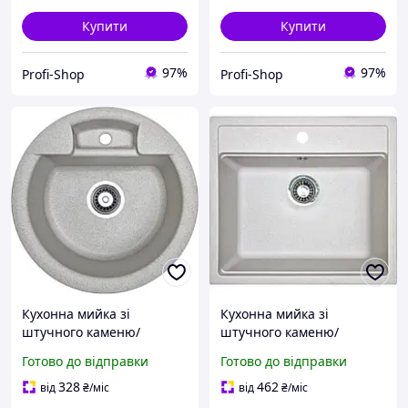
Купити
Купити
97%
97%
Profi-Shop
Profi-Shop
Кухонна мийка зі
Кухонна мийка зі
штучного каменю/
штучного каменю/
кварцева 470х190 мм,
кварцева 565х500x190мм,
Готово до відправки
Готово до відправки
кругла FINE Adamant
квадратна STEP Adamant
Terra Сіро-бежева
Avena Бежевий
328
462
від
₴
/міс
від
₴
/міс
(30150470190)
(31010565500)