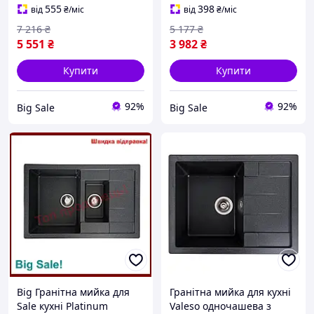
каменю
каменю для сучасни
555
398
від
₴
/міс
від
₴
/міс
7 216
₴
5 177
₴
5 551
₴
3 982
₴
Купити
Купити
92%
92%
Big Sale
Big Sale
Big Гранітна мийка для
Гранітна мийка для кухні
Sale кухні Platinum
Valeso одночашева з