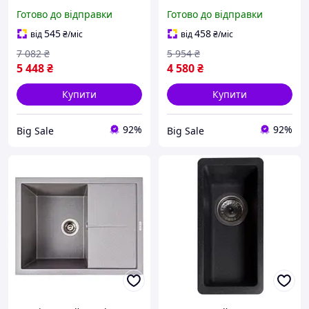
матова антрацит
крилом матова карбон
Готово до відправки
Готово до відправки
двочаша мийка з
для установки в шафу
штучного каменю для
мийка з штучного
545
458
від
₴
/міс
від
₴
/міс
миття по
каменю
7 082
₴
5 954
₴
5 448
₴
4 580
₴
Купити
Купити
92%
92%
Big Sale
Big Sale