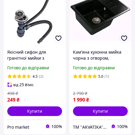
Якісний сифон для
Кам'яна кухонна мийка
гранітної мийки з
чорна з отвором,
переливом гофрований
гранітна мийка для кухні
Готово до відправки
Готово до відправки
для кухонної мийки зі
чорного кольору зі
штучного каменю
штучного каменю
4.5
(2)
5.0
(1)
25
від
₴
/міс
498
₴
2 790
₴
249
₴
1 990
₴
Купити
Купити
100%
100%
Pro market
ТМ "AKVATIKA" интернет-магазин виробника