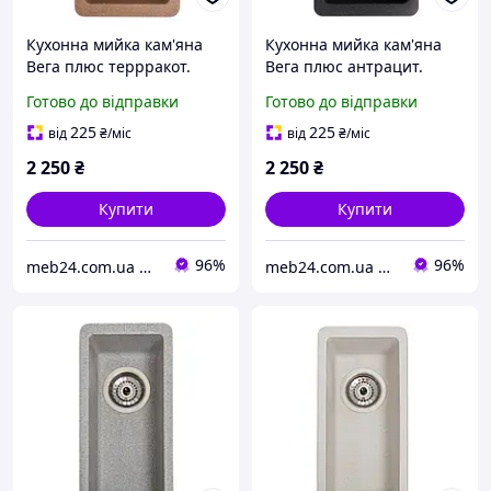
Кухонна мийка кам'яна
Кухонна мийка кам'яна
Вега плюс террракот.
Вега плюс антрацит.
Додаток до миття Вега.
Додаток до миття Вега.
Готово до відправки
Готово до відправки
Гранітна з штучного
Гранітна з штучного
каменю раків
каменю ракови
225
225
від
₴
/міс
від
₴
/міс
2 250
₴
2 250
₴
Купити
Купити
96%
96%
meb24.com.ua Компанія "Меб24". Продаж меблів для дома то офісу. Матраци, ліжка.
meb24.com.ua Компанія "Меб24". Продаж меблів для дома то офісу. Матраци, ліжка.