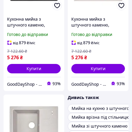
Кухонна мийка з
Кухонна мийка з
штучного каменю,
штучного каменю,
прямокутна форма для
прямокутна форма для
Готово до відправки
Готово до відправки
зручного вбудовування в
стильного інтер'єру та
будь-яку кухню
зручного монтажу
879
879
від
₴
/міс
від
₴
/міс
7 122
.60
₴
7 122
.60
₴
5 276
₴
5 276
₴
Купити
Купити
93%
93%
GoodDayShop - Онлайн магазин різноманітних товарів
GoodDayShop - Онлайн магазин різноманітних товарів
Дивись також
Мийка на кухню з штучного
Мийка врізна під стільницю
Мийка зі штучного каменю 