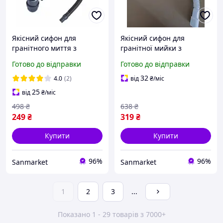
Якісний сифон для
Якісний сифон для
гранітного миття з
гранітної мийки з
переливом для миття зі
переливом для миття зі
Готово до відправки
Готово до відправки
штучного каменю vlsx
штучного каменю з
відведенням для
32
4.0
(2)
від
₴
/міс
пральної машини vlsx
25
від
₴
/міс
498
₴
638
₴
249
₴
319
₴
Купити
Купити
96%
96%
Sanmarket
Sanmarket
1
2
3
...
Показано 1 - 29 товарів з 7000+