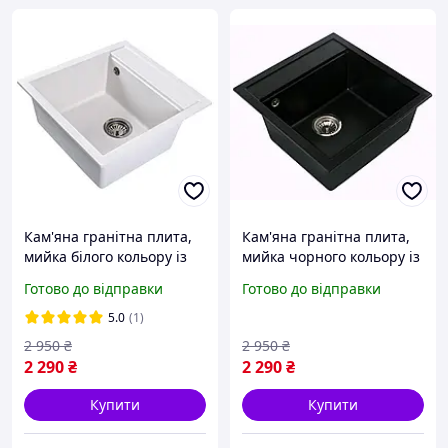
Кам'яна гранітна плита,
Кам'яна гранітна плита,
мийка білого кольору із
мийка чорного кольору із
штучного каменю для
штучного каменю для
Готово до відправки
Готово до відправки
кухні квадратна врізна
кухні квадратна врізна
5.0
(1)
2 950
₴
2 950
₴
2 290
₴
2 290
₴
Купити
Купити