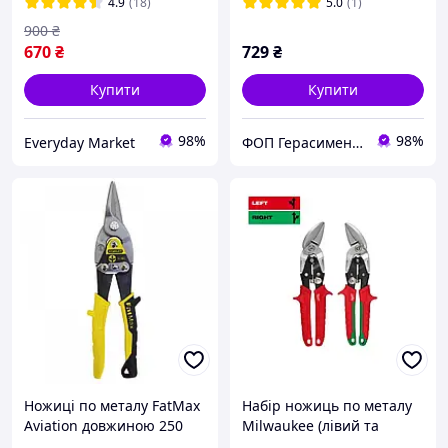
кейсі
4.9
(18)
5.0
(1)
900
₴
670
₴
729
₴
Купити
Купити
98%
98%
Everyday Market
ФОП Герасименко О. В.
Ножиці по металу FatMax
Набір ножиць по металу
Aviation довжиною 250
Milwaukee (лівий та
мм, прямі STANLEY 2-14-
правий різ) 4932499017