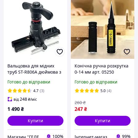
Вальцовка для мідних
Конічна ручна розкрутка
труб ST-R806A дюймова з
0-14 мм арт. 05250
храповим механізмом,
Готово до відправки
Готово до відправки
ексцентриком
4.7
(3)
5.0
(4)
248
від
₴
/міс
260
₴
1 490
₴
247
₴
Купити
Купити
100%
99%
Магазин "ГЕЛЕОС ПЛЮС"
Інтернет-магазин "Magnit"