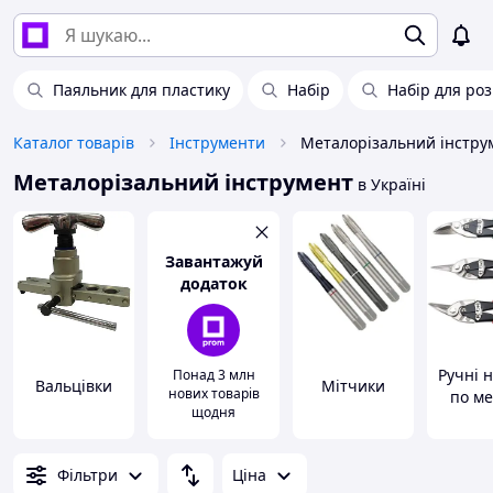
Паяльник для пластику
Набір
Набір для ро
Каталог товарів
Інструменти
Металорізальний інстру
Металорізальний інструмент
в Україні
Завантажуй
додаток
Ручні 
Понад 3 млн
Вальцівки
Мітчики
нових товарів
по ме
щодня
Фільтри
Ціна