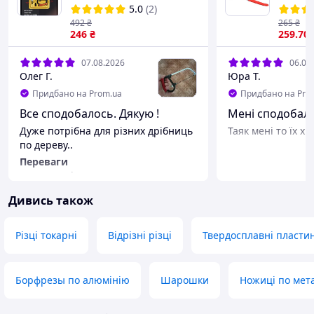
черепиця кахель кераміка
1963
5.0
(2)
в наборі з пилками ручна
492
₴
265
₴
246
₴
259
.70
07.08.2026
06.08
Олег Г.
Юра Т.
Придбано на Prom.ua
Придбано на Pro
Все сподобалось. Дякую !
Мені сподобали
Дуже потрібна для різних дрібниць
Таяк мені то їх х
по дереву..
Переваги
Маленька і зручна.
Недоліки
Дивись також
Поки ще не немає.
Різці токарні
Відрізні різці
Твердосплавні пласти
Борфрезы по алюмінію
Шарошки
Ножиці по мета