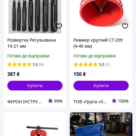
Розвертка Регульована
Риммер круглий CT-209
19-21 мм
(4-40 мм)
Готово до відправки
Готово до відправки
5.0
(9)
5.0
(7)
387
₴
150
₴
Купити
Купити
99%
100%
ФЕРОН ІНСТРУМЕНТ
ТОВ «Група «Хладрезерв»