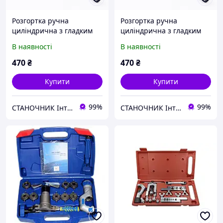
Розгортка ручна
Розгортка ручна
циліндрична з гладким
циліндрична з гладким
направляючим ц/х 8,01
направляючим ц/х 8,02
В наявності
В наявності
мм 9ХС
мм 9ХС
470
₴
470
₴
Купити
Купити
99%
99%
СТАНОЧНИК Інтернет-магазин
СТАНОЧНИК Інтернет-магазин