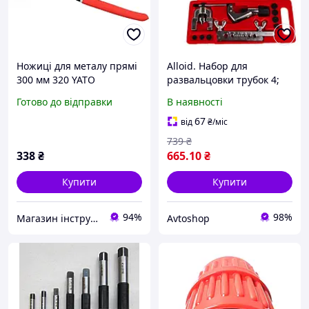
Ножиці для металу прямі
Alloid. Набор для
300 мм 320 YATO
развальцовки трубок 4;
4.75; 6; 8; 10; 12; 14 мм.
Готово до відправки
В наявності
67
від
₴
/міс
739
₴
338
₴
665
.10
₴
Купити
Купити
94%
98%
Магазин інструменту MATRIX
Avtoshop