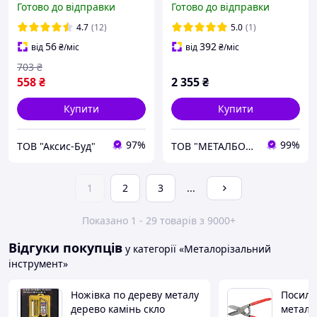
Готово до відправки
Готово до відправки
563
4.7
(12)
5.0
(1)
56
392
від
₴
/міс
від
₴
/міс
703
₴
558
₴
2 355
₴
Купити
Купити
97%
99%
ТОВ "Аксис-Буд"
ТОВ "МЕТАЛБОКС"
1
2
3
...
Показано 1 - 29 товарів з 9000+
Відгуки покупців
у категорії «Металорізальний
інструмент»
Ножівка по дереву металу
Посиле
дерево камінь скло
металу 