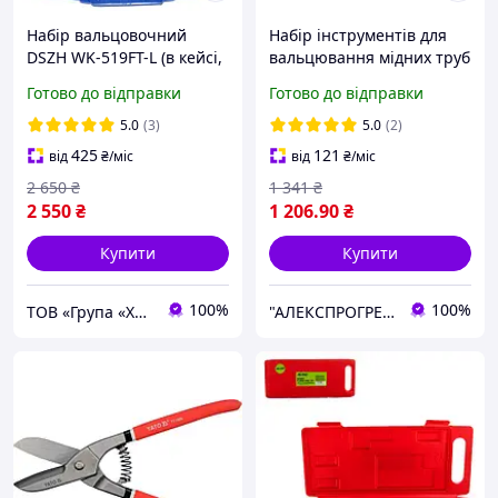
Набір вальцовочний
Набір інструментів для
DSZH WK-519FT-L (в кейсі,
вальцювання мідних труб
в комплекті з труборізом
CT-278L (1/8-3/4") з
Готово до відправки
Готово до відправки
WK532+ример CT207)
труборізом та ключем
5.0
(3)
5.0
(2)
425
121
від
₴
/міс
від
₴
/міс
2 650
₴
1 341
₴
2 550
₴
1 206
.90
₴
Купити
Купити
100%
100%
ТОВ «Група «Хладрезерв»
"АЛЕКСПРОГРЕСХОЛОД"