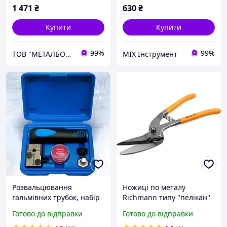
1 471
₴
630
₴
Купити
Купити
99%
99%
ТОВ "МЕТАЛБОКС"
MIX Інструмент
Розвальцювання
Ножиці по металу
гальмівних трубок, набір
Richmann типу ''пелікан''
для розвальцювання
ковані 300 мм (C0307)
Готово до відправки
Готово до відправки
мідних трубок у плоскому