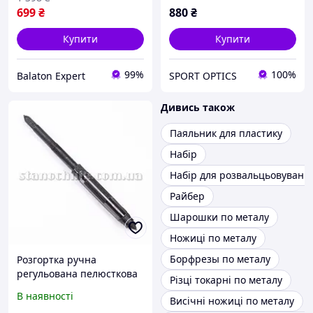
699
₴
880
₴
Купити
Купити
99%
100%
Balaton Expert
SPORT OPTICS
Дивись також
Паяльник для пластику
Набір
Набір для розвальцьовуванн
Райбер
Шарошки по металу
Ножиці по металу
Борфрезы по металу
Розгортка ручна
регульована пелюсткова
Різці токарні по металу
7,75-8,5 мм Китай
В наявності
Висічні ножиці по металу