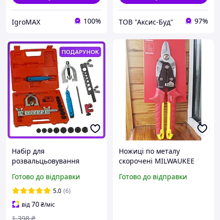
100%
97%
IgroMAX
ТОВ "Аксис-Буд"
Набір для
Ножиці по металу
розвальцьовування
скорочені MILWAUKEE
гальмівних трубок з
(прямий різ) / 4932499010
Готово до відправки
Готово до відправки
насадками у кейсі Silver
S10591 інструментів для
5.0
(6)
розвальцьовування 11ел.
70
від
₴
/міс
1 398
₴