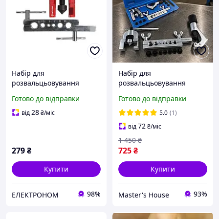
Набір для
Набір для
розвальцьовування
розвальцьовування
трубок 6-15мм INTERTOOL
трубок BLACK13252 10 від
Готово до відправки
Готово до відправки
[NT-0025]
Набір для подвійного
розвальцьовування 3/16",
28
від
₴
/міс
5.0
(1)
1/4", 5/16", 3/8", 1/2" для
72
від
₴
/міс
СТО
1 450
₴
279
₴
725
₴
Купити
Купити
98%
93%
ЕЛЕКТРОНОМ
Master's House