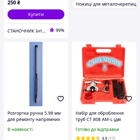
250
₴
Ножиці для металочерепиці
Купити
99%
СТАНОЧНИК Інтернет-магазин
Розгортка ручна 5.98 мм
Набір для оброблення
для ремонту напрямних
труб CT 808 AM-L (дві
клапанів ДВЗ
планки метр 5-19 мм/
В наявності
Готово до відправки
дюйм 3/16"-3/4", один
труборіз, ример)
4.9
(17)