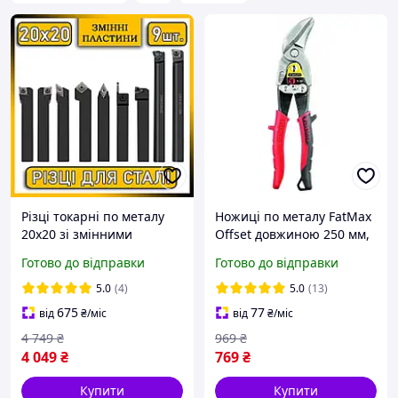
Різці токарні по металу
Ножиці по металу FatMax
20х20 зі змінними
Offset довжиною 250 мм,
пластинами 9 шт. набір
ліві STANLEY 2-14-567
Готово до відправки
Готово до відправки
токарних різців 20 мм для
токарного верстата
5.0
(4)
5.0
(13)
державки токарні
675
77
від
₴
/міс
від
₴
/міс
4 749
₴
969
₴
4 049
₴
769
₴
Купити
Купити