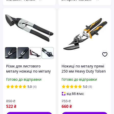
Різак для листового
Ножиці по металу прямі
металу ножиці по металу
250 мм Heavy Duty Tolsen
пелікан для роботи з
30028
Готово до відправки
Готово до відправки
листовим металом та
армованим полотном
5.0
(4)
5.0
(8)
66
від
₴
/міс
850
₴
755
₴
522
₴
660
₴