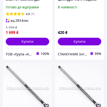
планки 5-19мм та
направляючим ц/х 7,02
Готово до відправки
В наявності
3/16"-3/4", один труборіз,
мм 9ХС
ример )
4.9
(7)
283
від
₴
/міс
1 799
₴
1 699
₴
420
₴
Купити
Купити
100%
99%
ТОВ «Група «Хладрезерв»
СТАНОЧНИК Інтернет-магазин