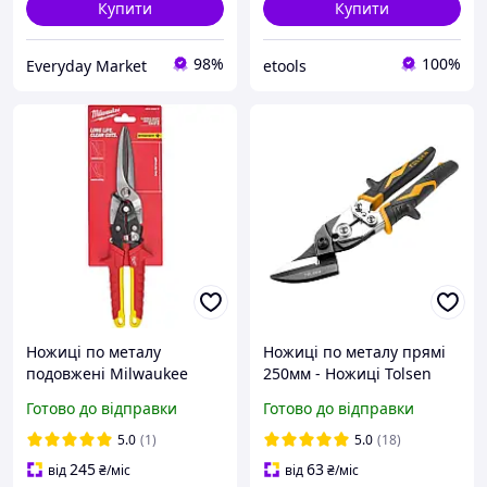
Купити
Купити
98%
100%
Everyday Market
etools
Ножиці по металу
Ножиці по металу прямі
подовжені Milwaukee
250мм - Ножиці Tolsen
прямий різ (4932499021)
Heavy Duty
Готово до відправки
Готово до відправки
5.0
(1)
5.0
(18)
245
63
від
₴
/міс
від
₴
/міс