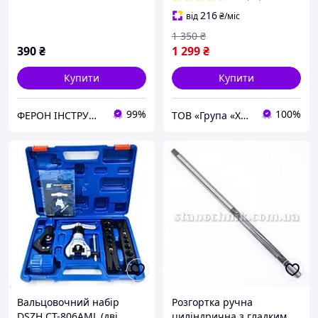
216
від
₴
/міс
1 350
₴
390
₴
1 299
₴
Купити
Купити
99%
100%
ФЕРОН ІНСТРУМЕНТ
ТОВ «Група «Хладрезерв»
Вальцовочний набір
Розгортка ручна
DSZH СТ-806AМL (дві
циліндрична з гладким