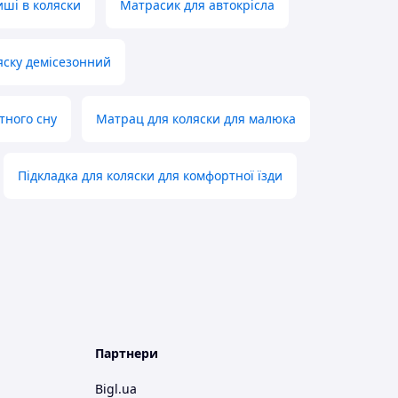
иші в коляски
Матрасик для автокрісла
яску демісезонний
тного сну
Матрац для коляски для малюка
Підкладка для коляски для комфортної їзди
Партнери
Bigl.ua