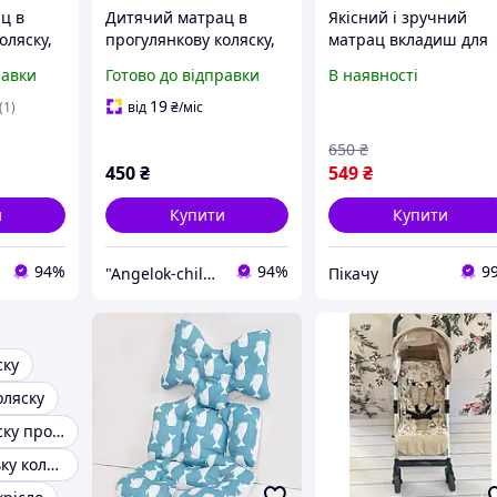
ц в
Дитячий матрац в
Якісний і зручний
оляску,
прогулянкову коляску,
матрац вкладиш для
льчик
автокрісло, стільчик
прогулянкових коляс
равки
Готово до відправки
В наявності
Angelok-
для годування Angelok-
та автокрісел (4112)
child
19
(1)
від
₴
/міс
650
₴
450
₴
549
₴
и
Купити
Купити
94%
94%
9
"Angelok-child": Інтернет-магазин дитячих товарів. Зимові комбінезони. Зимові конверти в коляску
Пікачу
ску
оляску
Матрац в коляску прогулянку
Матрац в люльку коляски