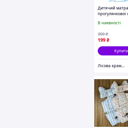
Дитячий матра
прогулянкової 
Блакитний
В наявності
універсальний
вкладиш у дит
300
₴
візок
199
₴
Купит
Лісова крамничка