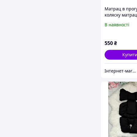
Матрац в прог
коляску матрац
автокрісло сті
В наявності
годування
550
₴
Купит
Інтернет-магазин дитячих товарів "Gorod Detstva"