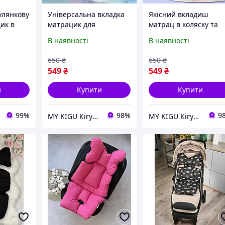
улянкову
Універсальна вкладка
Якісний вкладиш
ик в
матрацик для
матрац в коляску та
льчик для
автокрісла та
автокрісло для дитин
В наявності
В наявності
прогулянкового візочка
(4113)
35х75х7 см (4114)
650
₴
650
₴
549
₴
549
₴
и
Купити
Купити
99%
98%
9
MY KIGU Кігурумі для вієї родини!
MY KIGU Кігурумі для вієї родини!