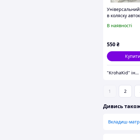
Універсальний
в коляску авто
стільчік для г
В наявності
матрасик в
прогулянковий
550
₴
Купит
"KrohaKid" інтернет-магазин дитячих товарів та іграшок
1
2
Дивись тако
Вкладиш-матра