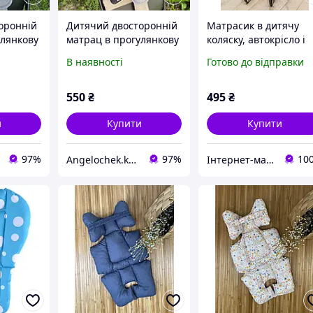
оронній
Дитячий двосторонній
Матрасик в дитячу
улянкову
матрац в прогулянкову
коляску, автокрісло і
ісло,
коляску, автокрісло,
для годувального
В наявності
Готово до відправки
одування
стільчик для годування
столика, наповнювач
Кидс
холлофайбер, Лісята
550
₴
495
₴
и
Купити
Купити
97%
97%
10
Angelochek.kh - інтернет-магазин дитячих товарів та настільних ігор
Інтернет-магазин Пузік