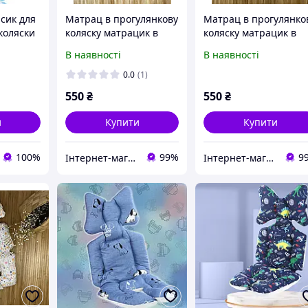
сик для
Матрац в прогулянкову
Матрац в прогулянко
коляски
коляску матрацик в
коляску матрацик в
автокрісло стільчик для
автокрісло стільчик д
В наявності
В наявності
 матрац-
годування
годування
ячий
0.0
(1)
550
₴
550
₴
и
Купити
Купити
100%
99%
9
Інтернет-магазин дитячих товарів "Gorod Detstva"
Інтернет-магазин дитячих товарів "Gorod Detstva"