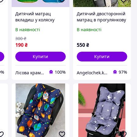
Дитячий матрац
Дитячий двосторонній
,
вкладиш у коляску
матрац в прогулянкову
універсальний
коляску, автокрісло,
В наявності
В наявності
двосторонній матрасик
стільчик для годування
для прогулянковоъ
300
₴
коляски
190
₴
550
₴
Купити
Купити
9%
100%
97%
Лісова крамничка
Angelochek.kh - інтернет-магазин дитячих товарів та настільних ігор