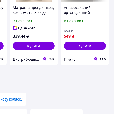
ву
Матрац в прогулянкову
Універсальний
коляску,стільчик для
ортопедичний
ля
годування,автокрісло
вкладиш матрац в
В наявності
В наявності
коляску автокрісло і в
годувальний стілець
34
від
₴
/міс
650
₴
(4113)
339
.44
₴
549
₴
Купити
Купити
9%
94%
99%
Дистрибюція та виробництво BROKGROUP
Пікачу
кову коляску