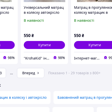
 матрац
Універсальний матрац
Матрац в прогулянко
крісло
в коляску автокрісло
коляску матрацик в
одування
стільчік для годування
автокрісло стільчик д
В наявності
В наявності
матрасик в
годування
 візочок
прогулянковий візочок
550
₴
550
₴
и
Купити
Купити
98%
98%
9
"KrohaKid" інтернет-магазин дитячих товарів та іграшок
Інтернет-магазин дитячих товарів "Gorod Detstva"
3
...
Вперед
Показано 1 - 29 товарів з 800+
ж
цик в коляску і автокрісло
Бавовняний матрац в прогулян