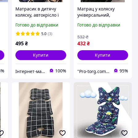
Матрасик в дитячу
Матрац у коляску
коляску, автокрісло і
універсальний,
и
для годувального
автокорісло/ стільчик
Готово до відправки
Готово до відправки
столика, наповнювач
для годування
холлофайбер
5.0
(3)
532
₴
495
₴
432
₴
Купити
Купити
8%
100%
95%
Інтернет-магазин Пузік
"Pro-torg.com.ua" - інтернет-магазин дитячих товарів та іграшок