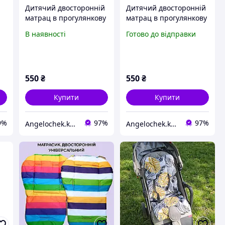
Дитячий двосторонній
Дитячий двосторонній
матрац в прогулянкову
матрац в прогулянкову
ок
коляску, автокрісло,
коляску, автокрісло,
В наявності
Готово до відправки
стільчик для годування
стільчик для годування
Кидс
Кидс
550
₴
550
₴
Купити
Купити
9%
97%
97%
Angelochek.kh - інтернет-магазин дитячих товарів та настільних ігор
Angelochek.kh - інтернет-магазин дитячих товарів та настільних ігор