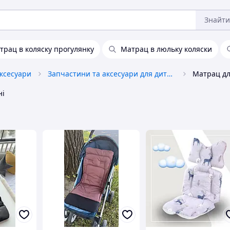
Знайти
трац в коляску прогулянку
Матрац в люльку коляски
аксесуари
Запчастини та аксесуари для дитячих колясок
Матрац дл
ні