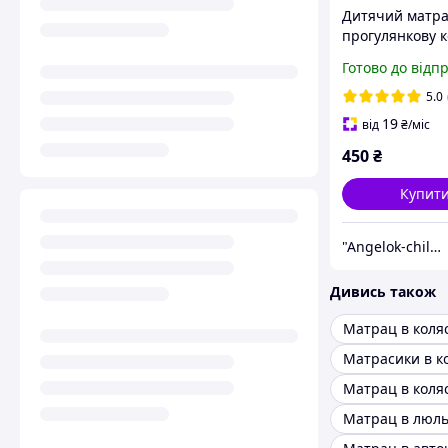
Дитячий матра
прогулянкову к
автокрісло, сті
Готово до відп
для годування 
child
5.0
19
від
₴
/міс
450
₴
Купит
"Angelok-child": Інтернет-магазин дитячих товарів. Зимові комбінезони. Зимові конверти в коляску
Дивись також
Матрац в коля
Матрасики в к