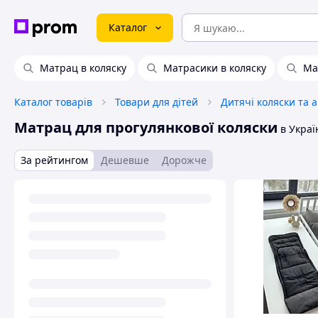
Каталог
Матрац в коляску
Матрасики в коляску
Ма
Каталог товарів
Товари для дітей
Дитячі коляски та 
Матрац для прогулянкової коляски
в Украї
За рейтингом
Дешевше
Дорожче