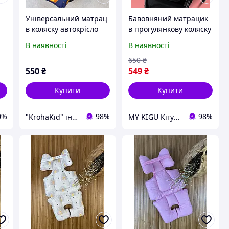
Універсальний матрац
Бавовняний матрацик
в коляску автокрісло
в прогулянкову коляску
стільчік для годування
Матрац для візочка
В наявності
В наявності
матрасик в
(4023)
прогулянковий візочок
650
₴
550
₴
549
₴
Купити
Купити
0%
98%
98%
"KrohaKid" інтернет-магазин дитячих товарів та іграшок
MY KIGU Кігурумі для вієї родини!