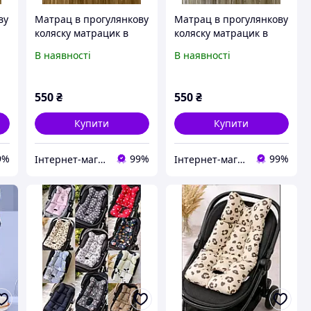
ву
Матрац в прогулянкову
Матрац в прогулянкову
коляску матрацик в
коляску матрацик в
ля
автокрісло стільчик для
автокрісло стільчик для
В наявності
В наявності
годування
годування
550
₴
550
₴
Купити
Купити
9%
99%
99%
Інтернет-магазин дитячих товарів "Gorod Detstva"
Інтернет-магазин дитячих товарів "Gorod Detstva"