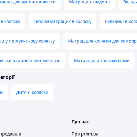
дишш для дитячої коляски
Матраци-вкладиші
Вклад
 в коляску
Теплий матрацик в коляску
Вкладиш в кол
ц у прогулянкову коляску
Матрац для коляски для комфор
ляски з гарною вентиляцією
Матрац для коляски сірий
егорії
ци
Дитячі коляски
Про нас
 продавців
Про prom.ua