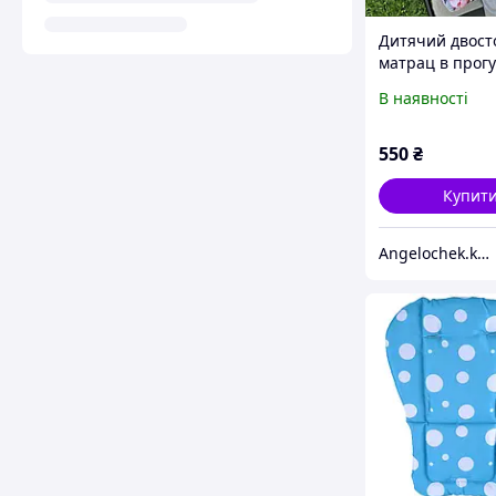
Дитячий двост
матрац в прог
коляску, автокр
В наявності
стільчик для г
Кидс
550
₴
Купит
Angelochek.kh - інтернет-магазин дитячих товарів та настільних ігор