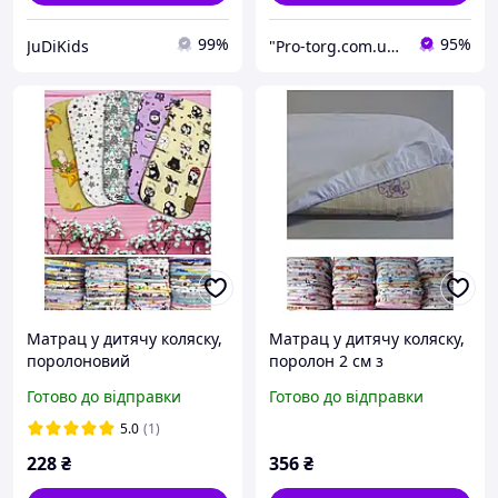
99%
95%
JuDiKids
"Pro-torg.com.ua" - інтернет-магазин дитячих товарів та іграшок
Матрац у дитячу коляску,
Матрац у дитячу коляску,
поролоновий
поролон 2 см з
наматрацником
Готово до відправки
Готово до відправки
непромокальним
5.0
(1)
228
₴
356
₴