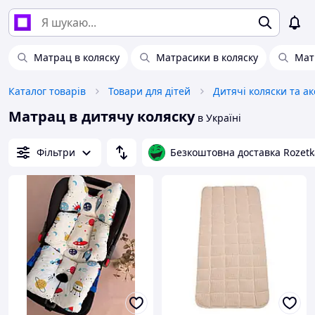
Матрац в коляску
Матрасики в коляску
Мат
Каталог товарів
Товари для дітей
Дитячі коляски та а
Матрац в дитячу коляску
в Україні
Фільтри
Безкоштовна доставка Rozetk