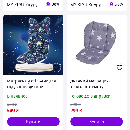
98%
98%
MY KIGU Кігурумі для вієї родини!
MY KIGU Кігурумі для вієї родини!
Матрасик у стільчик для
Дитячий матрацик-
годування дитини
кладка в коляску
Матрац в дитячу коляску
захисний. Чохол для
В наявності
Готово до відправки
(4113)
стільчика, автокрісла.
Матрац у дитячу коляску
650
₴
598
₴
549
₴
299
₴
Купити
Купити