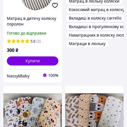
Матрац в люльку коляски
Кокосовий матрац в коляску
Вкладиш в коляску carrello
Матрац в дитячу коляску
поролон
Вкладиші в прогулянкову кол
Готово до відправки
Наматрацник в коляску люль
5.0
(2)
Матраци в люльку
300
₴
Купити
100%
NassykBaby