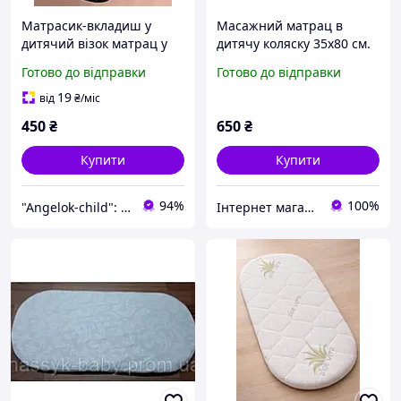
Матрасик-вкладиш у
Масажний матрац в
дитячий візок матрац у
дитячу коляску 35х80 см.
прогулянкову коляску/
з насінням льону
Готово до відправки
Готово до відправки
автокрісло чорного
кольору
19
від
₴
/міс
450
₴
650
₴
Купити
Купити
94%
100%
"Angelok-child": Інтернет-магазин дитячих товарів. Зимові комбінезони. Зимові конверти в коляску
Інтернет магазин "Matrolinen"