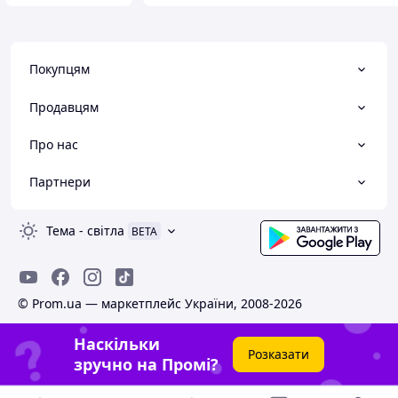
Покупцям
Продавцям
Про нас
Партнери
Тема
-
світла
BETA
© Prom.ua — маркетплейс України, 2008-2026
Наскільки
Розказати
зручно на Промі?