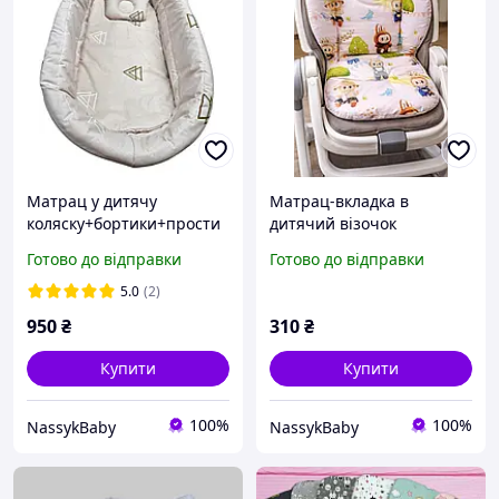
Матрац у дитячу
Матрац-вкладка в
коляску+бортики+прости
дитячий візочок
нка + подушечка
автокрісло стільчик для
Готово до відправки
Готово до відправки
годування Лабубу
5.0
(2)
950
₴
310
₴
Купити
Купити
100%
100%
NassykBaby
NassykBaby