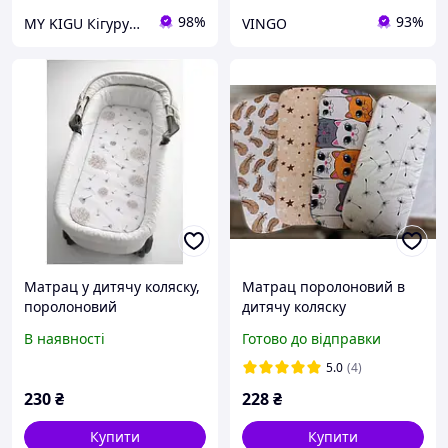
98%
93%
MY KIGU Кігурумі для вієї родини!
VINGO
Матрац у дитячу коляску,
Матрац поролоновий в
поролоновий
дитячу коляску
В наявності
Готово до відправки
5.0
(4)
230
₴
228
₴
Купити
Купити