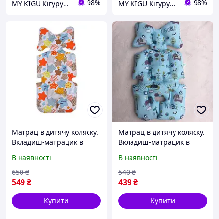
98%
98%
MY KIGU Кігурумі для вієї родини!
MY KIGU Кігурумі для вієї родини!
Матрац в дитячу коляску.
Матрац в дитячу коляску.
Вкладиш-матрацик в
Вкладиш-матрацик в
коляску (4021)
коляску Блакитний (4013)
В наявності
В наявності
650
₴
540
₴
549
₴
439
₴
Купити
Купити