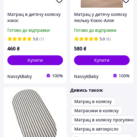
Матрац в дитячу коляску
Матрац у дитячу коляску
кокос
люльку Кокос-Алое
Готово до відправки
Готово до відправки
5.0
(1)
5.0
(6)
460
₴
580
₴
Купити
Купити
100%
100%
NassykBaby
NassykBaby
Дивись також
Матрац в коляску
Матрасики в коляску
Матрац в коляску прогулянку
Матрац в автокрісло