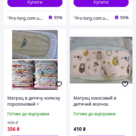
Купити
Купити
95%
95%
"Pro-torg.com.ua" - інтернет-магазин дитячих товарів та іграшок
"Pro-torg.com.ua" - інтернет-магазин дитячих товарів та іграшок
Матрац в дитячу коляску
Матрац кокосовий в
поролоновий +
дитячий візочок.
наматрацник
Готово до відправки
Готово до відправки
непромокаємий
406
₴
356
₴
410
₴