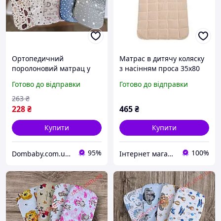
Ортопедичний
Матрас в дитячу коляску
поролоновий матрац у
з насінням проса 35х80
дитячу коляску (вкладиш)
см. масажний
Готово до відправки
Готово до відправки
універсальний
263
₴
228
₴
465
₴
Купити
Купити
95%
100%
Dombaby.com.ua - інтернет магазин дитячих товарів
Інтернет магазин "Matrolinen"