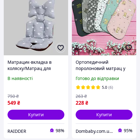
Матрацик-вкладка в
Ортопедичний
коляску/Матрац для
поролоновий матрац у
коляски/Матрац у
дитячий візок (вкладиш)
В наявності
Готово до відправки
коляску/Місячний матрац
75х33 см
у коляску
5.0
(6)
750
₴
263
₴
549
₴
228
₴
Купити
Купити
98%
95%
RAIDDER
Dombaby.com.ua - інтернет магазин дитячих товарів