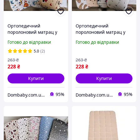
Ортопедичний
Ортопедичний
поролоновий матрац у
поролоновий матрац у
дитячий візок (вкладиш)
дитячий візок (вкладиш)
Готово до відправки
Готово до відправки
75х33 см
75х33 см
5.0
(2)
263
₴
263
₴
228
₴
228
₴
Купити
Купити
95%
95%
Dombaby.com.ua - інтернет магазин дитячих товарів
Dombaby.com.ua - інтернет магазин дитячих товарів