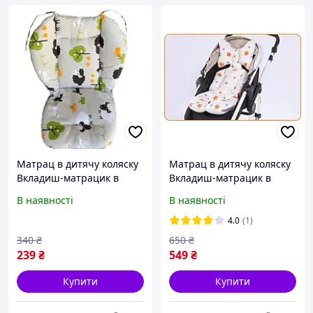
Матрац в дитячу коляску
Матрац в дитячу коляску
Вкладиш-матрацик в
Вкладиш-матрацик в
автокрісло (4102)
коляску (4024)
В наявності
В наявності
4.0
(1)
340
₴
650
₴
239
₴
549
₴
Купити
Купити