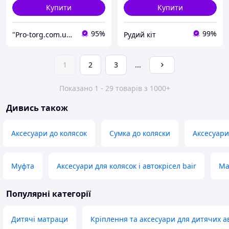
Купити
Купити
95%
99%
"Pro-torg.com.ua" - інтернет-магазин дитячих товарів та іграшок
Рудий кіт
1
2
3
...
Показано 1 - 29 товарів з 1000+
Дивись також
Аксесуари до колясок
Сумка до коляски
Аксесуари
Муфта
Аксесуари для колясок і автокрісел bair
Ма
Популярні категорії
Дитячі матраци
Кріплення та аксесуари для дитячих а