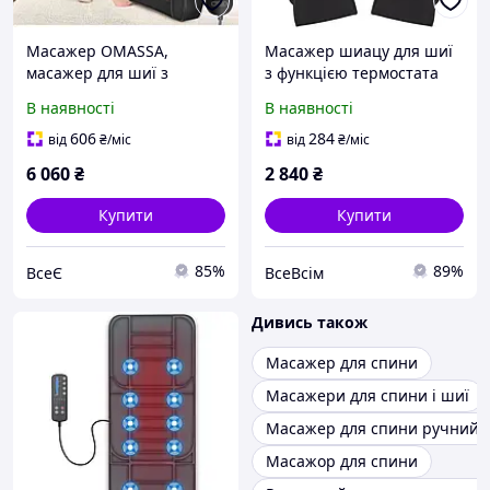
Масажер OMASSA,
Масажер шиацу для шиї
масажер для шиї з
з функцією термостата
нагріванням, масажери
Електричні масажери для
В наявності
В наявності
шиацу, тривимірний
шиї, плечей, спини,
розминаючий масажер
мязів, що полегшують
606
284
від
₴
/міс
від
₴
/міс
для спини, полегшення
біль удома, офісі та
6 060
₴
2 840
₴
болю в мязах
Купити
Купити
85%
89%
ВсеЄ
ВсеВсім
Дивись також
Масажер для спини
Масажери для спини і шиї
Масажер для спини ручний
Масажор для спини