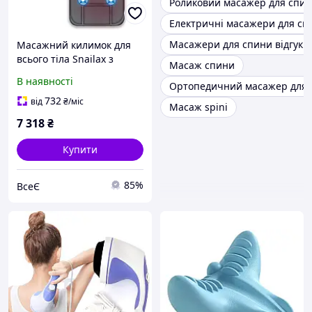
Роликовий масажер для спи
Електричні масажери для сп
Масажери для спини відгуки
Масажний килимок для
всього тіла Snailax з
Масаж спини
теплом, масажна
В наявності
Ортопедичний масажер для 
подушка з 5 режимами
масажу та 3 рівнями
732
від
₴
/міс
Масаж spini
вібрації, масажери для
7 318
₴
спини
Купити
85%
ВсеЄ