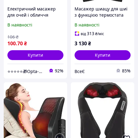
Електричний масажер
Масажер шиацу для шиї
для очей і обличчя
з функцією термостата
Електричні масажери для
В наявності
В наявності
шиї, плечей, спини,
мязів, що полегшують
313
від
₴
/міс
106
₴
біль удома, офісі та
100
.70
₴
3 130
₴
Купити
Купити
92%
85%
⭐⭐⭐⭐⭐🎁Opta-Net
ВсеЄ