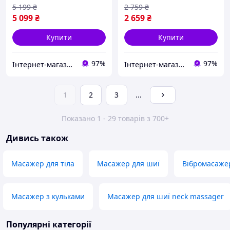
5 199
₴
2 759
₴
5 099
₴
2 659
₴
Купити
Купити
97%
97%
Інтернет-магазин Ітакшоп
Інтернет-магазин Ітакшоп
1
2
3
...
Показано 1 - 29 товарів з 700+
Дивись також
Масажер для тіла
Масажер для шиї
Вібромасаже
Масажер з кульками
Масажер для шиї neck massager
Популярні категорії