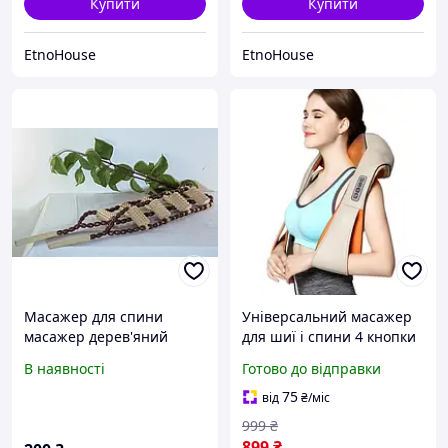
Купити
Купити
EtnoHouse
EtnoHouse
Масажер для спини
Універсальний масажер
масажер дерев'яний
для шиї і спини 4 кнопки
мочалка масажер
(Шіацу) комір 55W
В наявності
Готово до відправки
шипована доріжка
75
від
₴
/міс
999
₴
899
₴