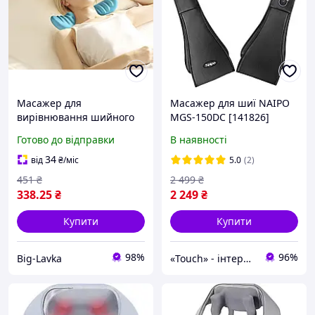
Масажер для
Масажер для шиї NAIPO
вирівнювання шийного
MGS-150DC [141826]
відділу жорсткий 16,5 х
Готово до відправки
В наявності
8,5 х 9 см Синій
34
від
₴
/міс
5.0
(2)
451
₴
2 499
₴
338
.25
₴
2 249
₴
Купити
Купити
98%
96%
Big-Lavka
«Touch» - інтернет-магазин електроніки та гаджетів