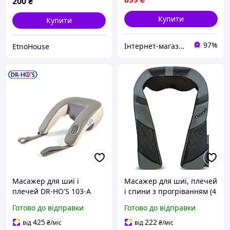
200
₴
Купити
Купити
97%
Інтернет-магазин Ітакшоп
EtnoHouse
Масажер для шиї і
Масажер для шиї, плечей
плечей DR-HO'S 103-А
і спини з прогріванням (4
Масаж Шиацу з тепловим
кнопки)
Готово до відправки
Готово до відправки
прогріванням
425
222
від
₴
/міс
від
₴
/міс