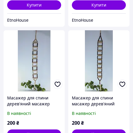
Купити
Купити
EtnoHouse
EtnoHouse
Масажер для спини
Масажер для спини
дерев'яний масажер
масажер дерев'яний
шипована
масажер шипована
В наявності
В наявності
200
₴
200
₴