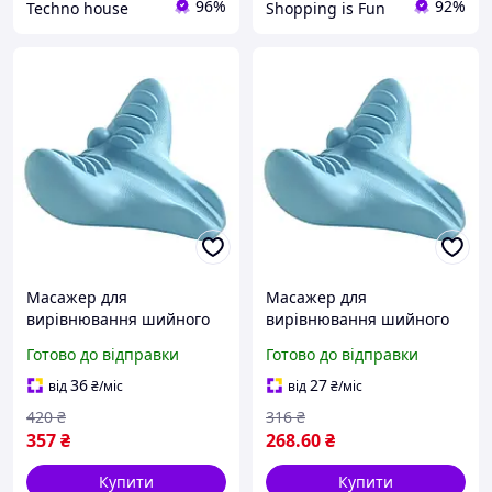
96%
92%
Techno house
Shopping is Fun
Масажер для
Масажер для
вирівнювання шийного
вирівнювання шийного
відділу жорсткий 16,5 х
відділу жорсткий 22 х 19 х
Готово до відправки
Готово до відправки
8,5 х 9 см Синій
10 см Синій
36
27
від
₴
/міс
від
₴
/міс
420
₴
316
₴
357
₴
268
.60
₴
Купити
Купити