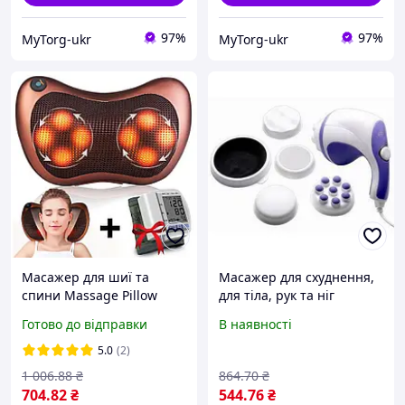
97%
97%
MyTorg-ukr
MyTorg-ukr
Масажер для шиї та
Масажер для схуднення,
спини Massage Pillow
для тіла, рук та ніг
8028 + Тонометр CK-102S /
Relax&Tone
Готово до відправки
В наявності
Роликова масажна
подушка
5.0
(2)
1 006
.88
₴
864
.70
₴
704
.82
₴
544
.76
₴