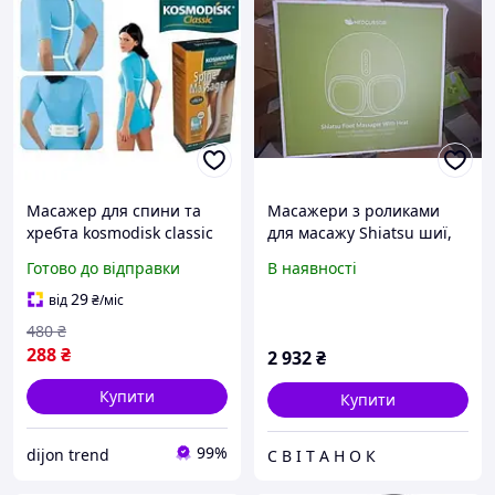
Масажер для спини та
Масажери з роликами
хребта kosmodisk classic
для масажу Shiatsu шиї,
масажер-стрічка
ніг, спини
Готово до відправки
В наявності
роликовий для попереку
пояс жіночий
29
від
₴
/міс
480
₴
288
₴
2 932
₴
Купити
Купити
99%
dijon trend
С В І Т А Н О К