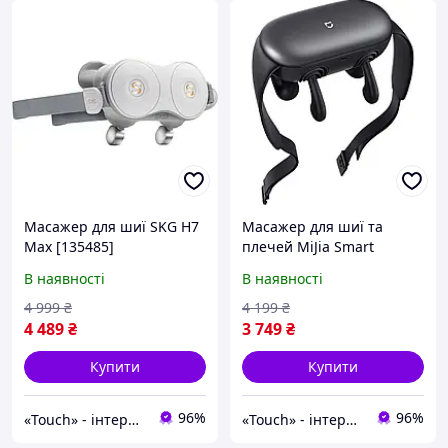
Масажер для шиї SKG H7
Масажер для шиї та
Max [135485]
плечей MiJia Smart
Shoulder and Neck
В наявності
В наявності
Massager
(MJJJAMY01YMYY) [161163]
4 999
₴
4 199
₴
4 489
₴
3 749
₴
Купити
Купити
96%
96%
«Touch» - інтернет-магазин електроніки та гаджетів
«Touch» - інтернет-магазин електроніки та гаджетів