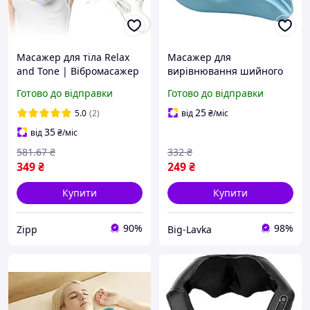
Масажер для тіла Relax
Масажер для
and Tone | Вібромасажер
вирівнювання шийного
для схуднення
відділу жорсткий 22 х 19 х
Готово до відправки
Готово до відправки
10 см Синій
25
5.0
(2)
від
₴
/міс
35
від
₴
/міс
581
.67
₴
332
₴
349
₴
249
₴
Купити
Купити
90%
98%
Zipp
Big-Lavka