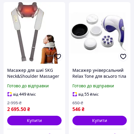
Масажер для шиї SKG
Масажер універсальний
Neck&Shoulder Massager
Relax Tone для всього тіла
H5-E Бездротовий
4 насадки. Масажер для
Готово до відправки
Готово до відправки
шийний масажер із
схуднення Релакс Тон
підігрівом
449
55
від
₴
/міс
від
₴
/міс
2 995
₴
650
₴
2 695
.50
₴
546
₴
Купити
Купити