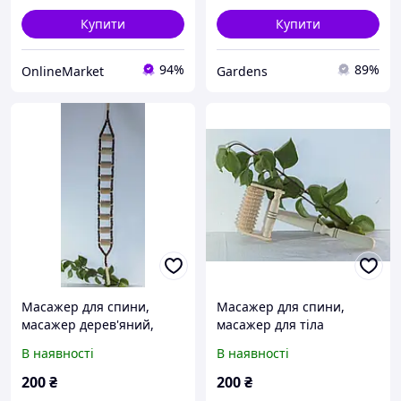
Купити
Купити
94%
89%
OnlineMarket
Gardens
Масажер для спини,
Масажер для спини,
масажер дерев'яний,
масажер для тіла
масажер шипована
антицелюлітний
В наявності
В наявності
масажер, масажер
дерев'яний, масажер
200
₴
200
₴
шипована