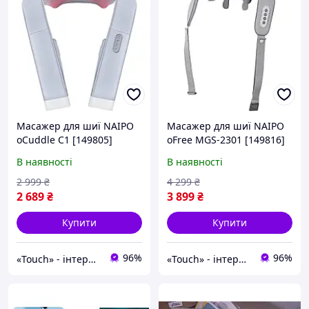
Масажер для шиї NAIPO
Масажер для шиї NAIPO
oCuddle C1 [149805]
oFree MGS-2301 [149816]
В наявності
В наявності
2 999
₴
4 299
₴
2 689
₴
3 899
₴
Купити
Купити
96%
96%
«Touch» - інтернет-магазин електроніки та гаджетів
«Touch» - інтернет-магазин електроніки та гаджетів