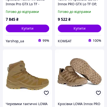
Innox Pro GTX Lo TF -
Innox PRO GTX Lo TF OP,
койот (46)
Coyote, EU 38
Готово до відправки
Готово до відправки
7 845
₴
9 522
₴
Купити
Купити
99%
100%
Yarshop_ua
КОМБАТ
Черевики тактичні LOWA
Кросівки LOWA Innox PRO