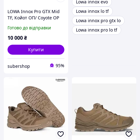
Lowa innox evo
Lowa innox lo tf
LOWA Innox Pro GTX Mid
TF, Койот ОП/ Coyote OP
Lowa innox pro gtx lo
Готово до відправки
Lowa innox pro lo tf
10 000
₴
Купити
95%
subershop