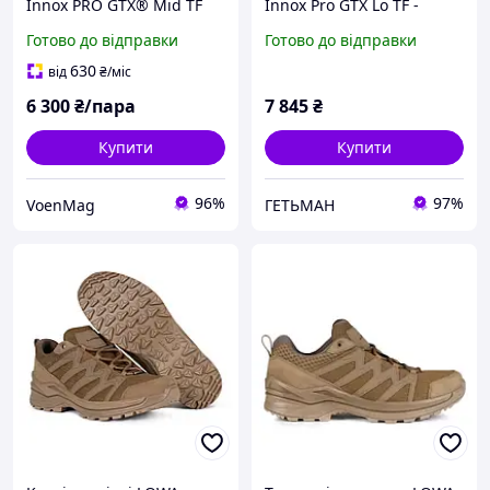
Innox PRO GTX® Mid TF
Innox Pro GTX Lo TF -
Coyote OP, оригінал
койот (46)
Готово до відправки
Готово до відправки
630
від
₴
/міс
6 300
₴/пара
7 845
₴
Купити
Купити
96%
97%
VoenMag
ГЕТЬМАН