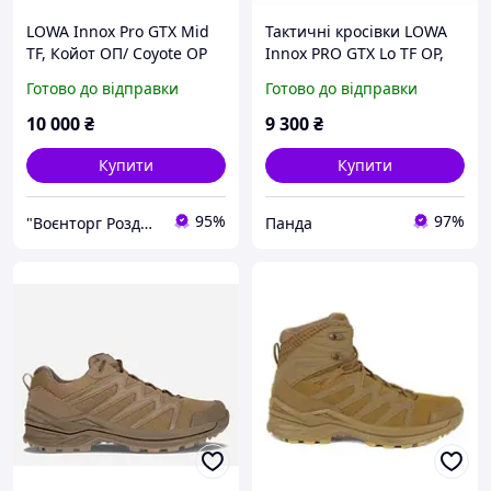
LOWA Innox Pro GTX Mid
Тактичні кросівки LOWA
TF, Койот ОП/ Coyote OP
Innox PRO GTX Lo TF OP,
Coyote
Готово до відправки
Готово до відправки
10 000
₴
9 300
₴
Купити
Купити
95%
97%
"Воєнторг Роздріб/Опт": На варті вашої безпеки!
Панда