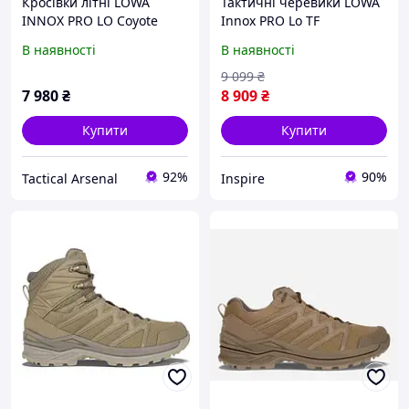
Кросівки літні LOWA
Тактичні черевики LOWA
INNOX PRO LO Coyote
Innox PRO Lo TF
(койот) без гортексу
(310835/0731-42,5)
В наявності
В наявності
9 099
₴
7 980
₴
8 909
₴
Купити
Купити
92%
90%
Tactical Arsenal
Inspire