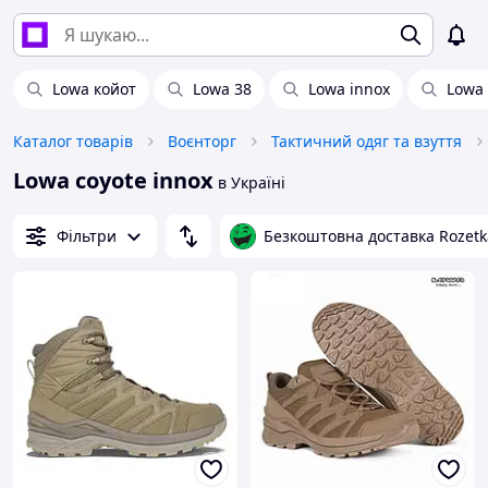
Lowa койот
Lowa 38
Lowa innox
Lowa
Каталог товарів
Воєнторг
Тактичний одяг та взуття
Lowa coyote innox
в Україні
Фільтри
Безкоштовна доставка Rozetk