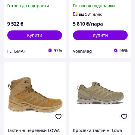
Coyote
OP, оригінал
Готово до відправки
Готово до відправки
581
від
₴
/міс
9 522
₴
5 810
₴/пара
Купити
Купити
97%
96%
ГЕТЬМАН
VoenMag
Тактичні черевики LOWA
Кросівки тактичні Lowa