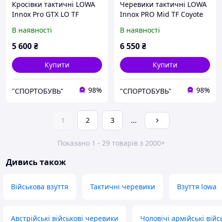
Кросівки тактичні LOWA
Черевики тактичні LOWA
Innox Pro GTX LO TF
Innox PRO Mid TF Coyote
Coyote OP. Оригінал 37.5
OP. 45 48.5
В наявності
В наявності
40 41
5 600
₴
6 550
₴
Купити
Купити
98%
98%
"СПОРТОБУВЬ"
"СПОРТОБУВЬ"
1
2
3
...
Показано 1 - 29 товарів з 2000+
Дивись також
Військова взуття
Тактичні черевики
Взуття lowa
Австрійські військові черевики
Чоловічі армійські вій