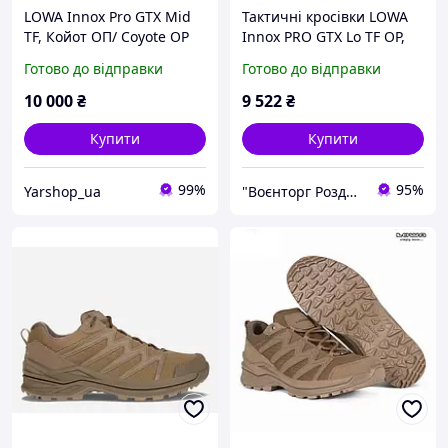
LOWA Innox Pro GTX Mid
Тактичні кросівки LOWA
TF, Койот ОП/ Coyote OP
Innox PRO GTX Lo TF OP,
Coyote
Готово до відправки
Готово до відправки
10 000
₴
9 522
₴
Купити
Купити
99%
95%
Yarshop_ua
"Воєнторг Роздріб/Опт": На варті вашої безпеки!