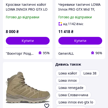
Кросівки тактичні койот
Черевики тактичні LOWA
LOWA INNOX PRO GTX LO
Innox PRO GTX Mid TF,
Coyote OP (койот)
Coyote, UK 6.5 / EU 40
Готово до відправки
Готово до відправки
1142
від
₴
/міс
8 000
₴
11 418
₴
Купити
Купити
95%
96%
"Воєнторг Роздріб/Опт": На варті вашої безпеки!
GenerALL
Дивись також
Lowa койот
Lowa 38
Lowa innox
Lowa renegade
Lowa Словаччина
Lowa innox evo gtx lo