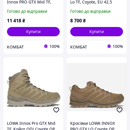
Innox PRO GTX Mid TF,
Lo TF, Coyote, EU 42.5
Coyote, UK 6.5 / EU 40
Готово до відправки
Готово до відправки
11 418
₴
8 700
₴
Купити
Купити
100%
100%
КОМБАТ
КОМБАТ
LOWA Innox Pro GTX Mid
Кросівки LOWA INNOX
TF, Койот ОП/ Coyote OP
PRO GTX LO Coyote OP