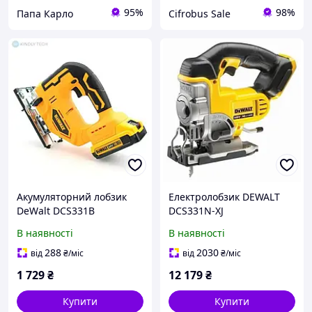
95%
98%
Папа Карло
Cifrobus Sale
Акумуляторний лобзик
Електролобзик DEWALT
DeWalt DCS331B
DCS331N-XJ
В наявності
В наявності
288
2030
від
₴
/міс
від
₴
/міс
1 729
₴
12 179
₴
Купити
Купити