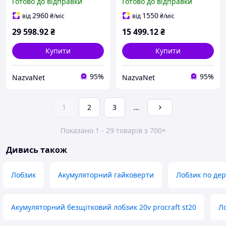
Готово до відправки
Готово до відправки
ход/хв з TSTAK валізою
ход/хв легкий і
компактний для точних
2960
1550
від
₴
/міс
від
₴
/міс
різів
29 598
.92
₴
15 499
.12
₴
Купити
Купити
95%
95%
NazvaNet
NazvaNet
1
2
3
...
Показано 1 - 29 товарів з 700+
Дивись також
Лобзик
Акумуляторний гайковерти
Лобзик по де
Акумуляторний безщітковий лобзик 20v procraft st20
Л