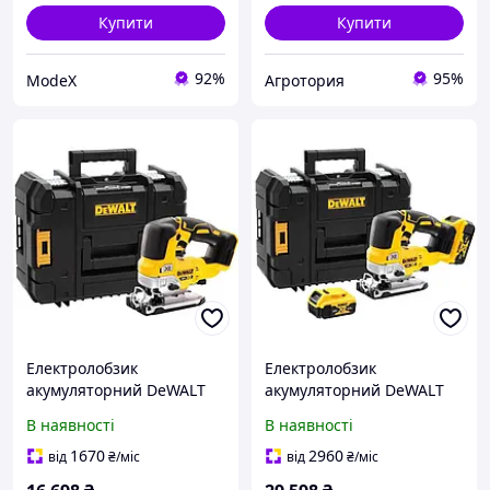
Купити
Купити
92%
95%
ModeX
Агротория
Електролобзик
Електролобзик
акумуляторний DeWALT
акумуляторний DeWALT
DCS334NT
DCS334P2
В наявності
В наявності
1670
2960
від
₴
/міс
від
₴
/міс