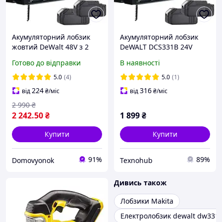
Акумуляторний лобзик
Акумуляторний лобзик
жовтий DeWalt 48V з 2
DeWALT DCS331B 24V
АКБ у пластиковому кейсі,
MAX.
Готово до відправки
В наявності
лобзик із нахилом 0-45°
5.0
(4)
5.0
(1)
224
316
від
₴
/міс
від
₴
/міс
2 990
₴
2 242
.50
₴
1 899
₴
Купити
Купити
91%
89%
Domovyonok
Texnohub
Дивись також
Лобзики Makita
Електролобзик dewalt dw331