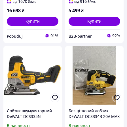
1670
916
від
₴
/міс
від
₴
/міс
16 698
₴
5 499
₴
Купити
Купити
91%
92%
Pobuduj
B2B-partner
Лобзик акумуляторний
Безщітковий лобзик
DeWALT DCS335N
DEWALT DCS334B 20V MAX
В наявності
В наявності