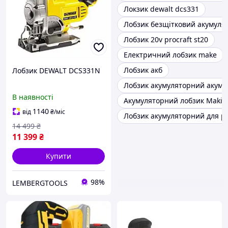
Локзик dewalt dcs331
Лобзик безщітковий акумуля
Лобзик 20v procraft st20
Електричний лобзик make
Лобзик акб
Лобзик DEWALT DCS331N
Лобзик акумуляторний акуму
В наявності
Акумуляторний лобзик Makita
1140
від
₴
/міс
Лобзик акумуляторний для р
14 499
₴
11 399
₴
Купити
98%
LEMBERGTOOLS