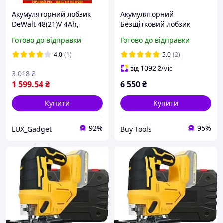
Акумуляторний лобзик
Акумуляторний
DeWalt 48(21)V 4Ah,
Безщітковий лобзик
безщітковий,
DeWalt DCS334 18V20V
Готово до відправки
Готово до відправки
маятниковий хід, 0 2900
об/хв, нахил 0 45°, 2 АКБ,
4.0
(1)
5.0
(2)
кейс
1092
від
₴
/міс
3 018
₴
1 599
.54
₴
6 550
₴
Купити
Купити
92%
95%
LUX_Gadget
Buy Tools