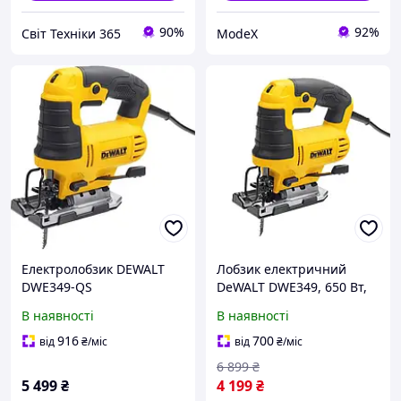
90%
92%
Світ Техніки 365
ModeX
Електролобзик DEWALT
Лобзик електричний
DWE349-QS
DeWALT DWE349, 650 Вт,
500 - 3200 ход/хв
В наявності
В наявності
916
700
від
₴
/міс
від
₴
/міс
6 899
₴
5 499
₴
4 199
₴