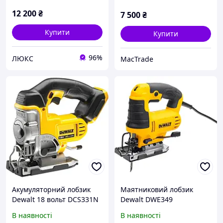
12 200
₴
7 500
₴
Купити
Купити
96%
ЛЮКС
MacTrade
Акумуляторний лобзик
Маятниковий лобзик
Dewalt 18 вольт DCS331N
Dewalt DWE349
(низьковібраційний
потужністю 650 Вт
В наявності
В наявності
високопродуктивний
(потрійний маятниковий