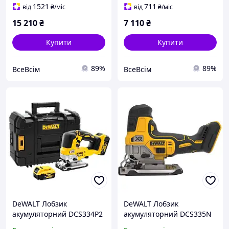
двигун, електронне
рух, з пристроєм
1521
711
від
₴
/міс
від
₴
/міс
регулювання швидкості
обдування, міцний
15 210
₴
7 110
₴
ходу,
алюмінієвий пиляльний
Купити
Купити
89%
89%
ВсеВсім
ВсеВсім
DeWALT Лобзик
DeWALT Лобзик
акумуляторний DCS334P2
акумуляторний DCS335N
18В 5Аг безщітковий 3200
18В безщітковий 3200