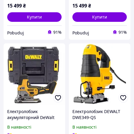
15 499
₴
15 499
₴
Купити
Купити
91%
91%
Pobuduj
Pobuduj
Електролобзик
Електролобзик DEWALT
акумуляторний DeWalt
DWE349-QS
DCS335NT
В наявності
В наявності