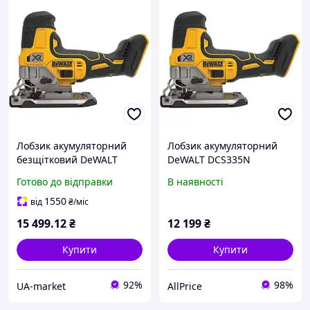
Лобзик акумуляторний
Лобзик акумуляторний
безщітковий DeWALT
DeWALT DCS335N
DCS335N 18.0В частота
Готово до відправки
В наявності
ходів 1000-3200 ход/хв,
вага 2.0 кг, Li-Ion
1550
від
₴
/міс
15 499
.12
₴
12 199
₴
Купити
Купити
92%
98%
UA-market
AllPrice