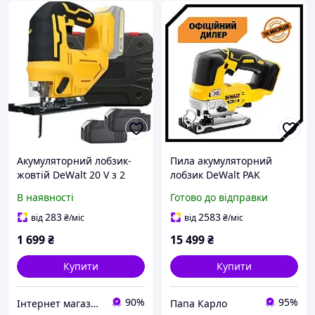
Акумуляторний лобзик-
Пила акумуляторний
жовтій DeWalt 20 V з 2
лобзик DeWalt PAK
АКБ у пластиковому кейсі,
DCS334N (без АКБ та ЗП)
В наявності
Готово до відправки
лобзик з LED-підсвіткою і
нахилом 0-45°
283
2583
від
₴
/міс
від
₴
/міс
1 699
₴
15 499
₴
Купити
Купити
90%
95%
Інтернет магазин 4K
Папа Карло