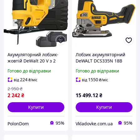
Акумуляторний лобзик-
Лобзик акумуляторний
жовтій DeWalt 20 V з 2
DeWALT DCS335N 18В
АКБ у пластиковому кейсі,
безщітковий двигун 3200
Готово до відправки
Готово до відправки
лобзик з LED-підсвіткою і
ход/хв глибина різу в
нахилом 0-45°
дереві 135 мм
224
1550
від
₴
/міс
від
₴
/міс
2 950
₴
2 242
₴
15 499
.12
₴
Купити
Купити
95%
95%
PolonDom
Vkladovke.com.ua