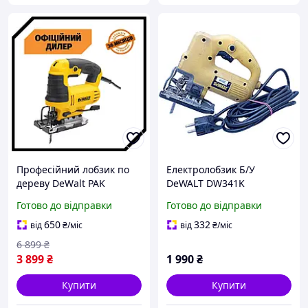
Професійний лобзик по
Електролобзик Б/У
дереву DeWalt PAK
DeWALT DW341K
DWE349 (650Вт, 85 мм)
Готово до відправки
Готово до відправки
650
332
від
₴
/міс
від
₴
/міс
6 899
₴
3 899
₴
1 990
₴
Купити
Купити