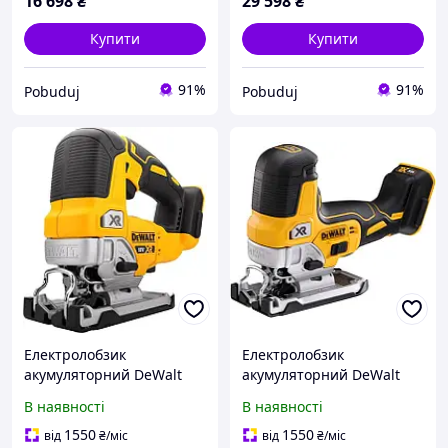
16 698
₴
29 598
₴
Купити
Купити
91%
91%
Pobuduj
Pobuduj
Електролобзик
Електролобзик
акумуляторний DeWalt
акумуляторний DeWalt
DCS334N
DCS335N
В наявності
В наявності
1550
1550
від
₴
/міс
від
₴
/міс