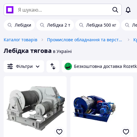
Лебідки
Лебідка 2 т
Лебідка 500 кг
Ле
Каталог товарів
Промислове обладнання та верстати
К
Лебідка тягова
в Україні
Фільтри
Безкоштовна доставка Rozetk