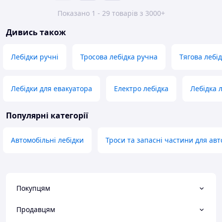
Показано 1 - 29 товарів з 3000+
Дивись також
Лебідки ручні
Тросова лебідка ручна
Тягова лебі
Лебідки для евакуатора
Електро лебідка
Лебідка 
Популярні категорії
Автомобільні лебідки
Троси та запасні частини для авт
Покупцям
Продавцям