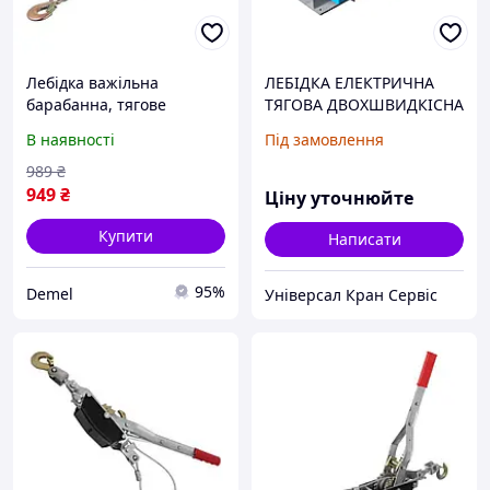
Лебідка важільна
ЛЕБІДКА ЕЛЕКТРИЧНА
барабанна, тягове
ТЯГОВА ДВОХШВИДКІСНА
зусилля 450 кг, сталевий
ТЛ-7А
В наявності
Під замовлення
трос INTERTOOL GT1454
989
₴
949
₴
Ціну уточнюйте
Купити
Написати
95%
Demel
Універсал Кран Сервіс