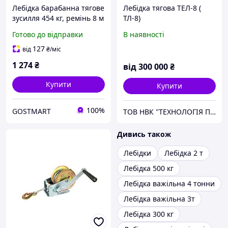
Лебідка барабанна тягове
Лебідка тягова ТЕЛ-8 (
зусилля 454 кг, ремінь 8 м
ТЛ-8)
MASTERTOOL GM (86-
Готово до відправки
В наявності
8245)
127
від
₴
/міс
1 274
₴
від
300 000
₴
Купити
Купити
100%
GOSTMART
ТОВ НВК "ТЕХНОЛОГІЯ ПІДЙОМУ"
Дивись також
Лебідки
Лебідка 2 т
Лебідка 500 кг
Лебідка важільна 4 тонни
Лебідка важільна 3т
Лебідка 300 кг