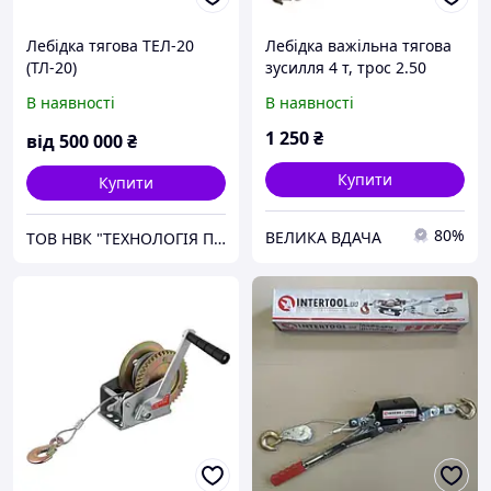
Лебідка тягова ТЕЛ-20
Лебідка важільна тягова
(ТЛ-20)
зусилля 4 т, трос 2.50
м*5.5 мм, робоча
В наявності
В наявності
довжина троса 1.220 м
INTERTOOL GT1444
1 250
₴
від
500 000
₴
Купити
Купити
80%
ВЕЛИКА ВДАЧА
ТОВ НВК "ТЕХНОЛОГІЯ ПІДЙОМУ"