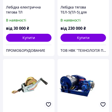
Лебідка електрична
Лебідка тягова
тягова ТЛ
ТЕЛ-5(ТЛ-5) для
переміщення
В наявності
В наявності
залізничних вагонів
від
30 000
₴
від
230 000
₴
Купити
Купити
ПРОМОБОРУДОВАНИЕ
ТОВ НВК "ТЕХНОЛОГІЯ ПІДЙОМУ"