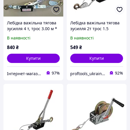
Лебідка важільна тягова
Лебідка важільна тягова
зусилля 4 т, трос 3.00 м *
зусилля 2т трос 1.5
5.5 мм, робоча довжина
м*4.5мм робоча довжина
В наявності
В наявності
троса 1.50 м пр-во
троса 0,75 м INTERTOOL
INTERTOOL GT1444
GT1442
840
₴
549
₴
Купити
Купити
97%
92%
Інтернет-магазин "Деталіон"
proftools_ukraine_com_ua