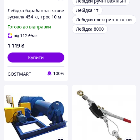
Лебідки ручні важільні
Лебідка 1т
Лебідка барабанна тягове
зусилля 454 кг, трос 10 м
Лебідки електричні тягові
MASTERTOOL GM (86-
Готово до відправки
Лебідка 8000
8145)
112
від
₴
/міс
1 119
₴
Купити
100%
GOSTMART