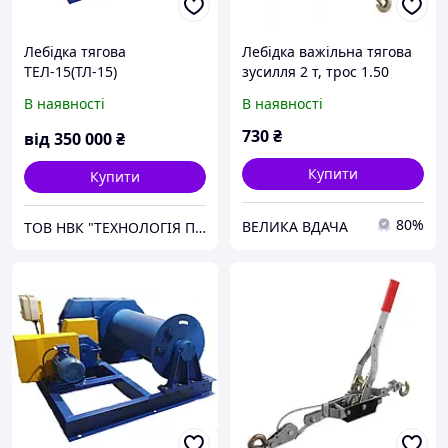
Лебідка тягова
Лебідка важільна тягова
ТЕЛ-15(ТЛ-15)
зусилля 2 т, трос 1.50
обнобарабанна
м*4.5 мм, робоча
В наявності
В наявності
довжина троса 0,75 м
INTERTOOL GT1442
730
₴
від
350 000
₴
Купити
Купити
80%
ВЕЛИКА ВДАЧА
ТОВ НВК "ТЕХНОЛОГІЯ ПІДЙОМУ"