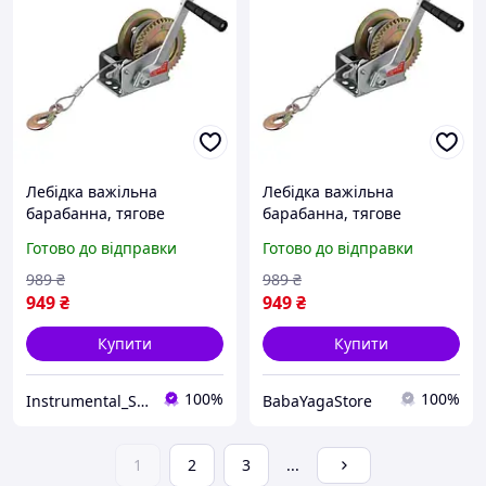
Лебідка важільна
Лебідка важільна
барабанна, тягове
барабанна, тягове
зусилля 450 кг, сталевий
зусилля 450 кг, сталевий
Готово до відправки
Готово до відправки
трос INTERTOOL GT1454
трос INTERTOOL GT1454
989
₴
989
₴
949
₴
949
₴
Купити
Купити
100%
100%
Instrumental_Store
BabaYagaStore
1
2
3
...