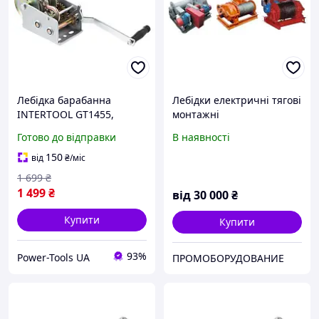
Лебідка барабанна
Лебідки електричні тягові
INTERTOOL GT1455,
монтажні
тягове зусилля 900 кг,
Готово до відправки
В наявності
сталевий трос -
інструмент, що вартий
150
від
₴
/міс
уваги
1 699
₴
1 499
₴
від
30 000
₴
Купити
Купити
93%
Power-Tools UA
ПРОМОБОРУДОВАНИЕ