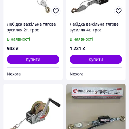
Лебідка важільна тягове
Лебідка важільна тягове
зусилля 2т, трос
зусилля 4т, трос
1.50м*4.5мм, робоча
2.50м*5.5мм, робоча
В наявності
В наявності
довжина троса 0,75м
довжина троса 1.20м
INTERTOOL GT1442
INTERTOOL GT1444
943
₴
1 221
₴
Купити
Купити
Nexora
Nexora