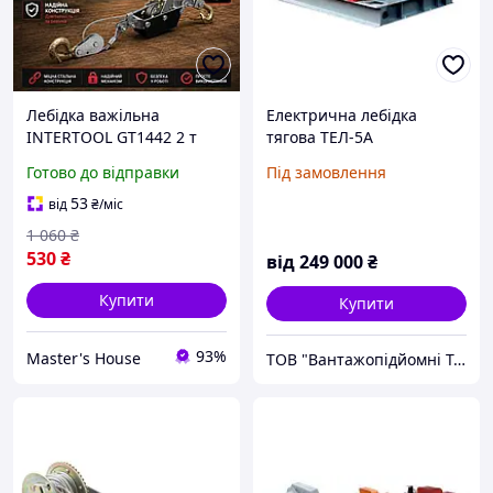
Лебідка важільна
Електрична лебідка
INTERTOOL GT1442 2 т
тягова ТЕЛ-5А
трос 1,5 м × 4,5 мм ручна
Готово до відправки
Під замовлення
тягова лебідка для
буксирування та
53
від
₴
/міс
монтажних робіт Тайланд
1 060
₴
530
₴
від
249 000
₴
Купити
Купити
93%
Master's House
ТОВ "Вантажопідйомні Технології "