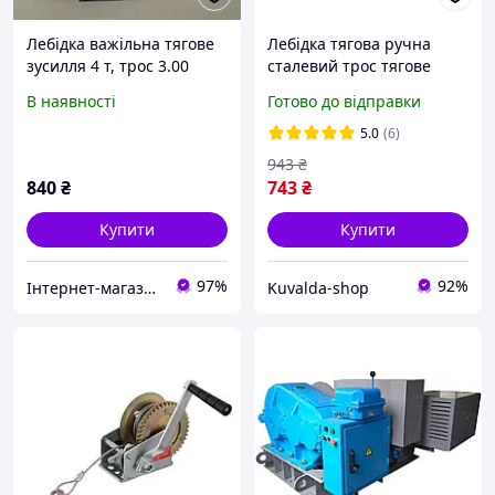
Лебідка важільна тягове
Лебідка тягова ручна
зусилля 4 т, трос 3.00
сталевий трос тягове
м*5.5 мм, робоча
зусилля 454 кг, 10 м, Gude
В наявності
Готово до відправки
довжина троса 1.50 м пр-
!
во INTERTOOL GT1444
5.0
(6)
943
₴
840
₴
743
₴
Купити
Купити
97%
92%
Інтернет-магазин "Novida"
Kuvalda-shop