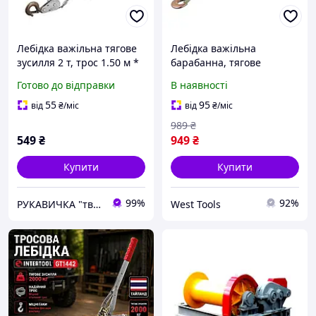
Лебідка важільна тягове
Лебідка важільна
зусилля 2 т, трос 1.50 м *
барабанна, тягове
4.5 мм, робоча довжина
зусилля 450 кг, сталевий
Готово до відправки
В наявності
троса 0,75 м INTERTOOL
трос INTERTOOL GT1454
GT1442
WES26
55
95
від
₴
/міс
від
₴
/міс
989
₴
549
₴
949
₴
Купити
Купити
99%
92%
РУКАВИЧКА "твоя будівельна скарбничка"
West Tools