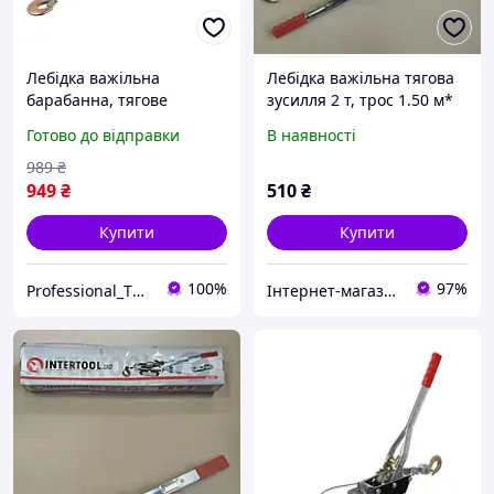
Лебідка важільна
Лебідка важільна тягова
барабанна, тягове
зусилля 2 т, трос 1.50 м*
зусилля 450 кг, сталевий
4.5 мм, робоча довжина
Готово до відправки
В наявності
трос INTERTOOL GT1454
троса 0,75 м пр-во
PPO26
INTERTOOL GT1442
989
₴
949
₴
510
₴
Купити
Купити
100%
97%
Professional_TOOLS
Інтернет-магазин "Деталіон"