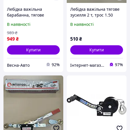
Лебідка важільна
Лебідка важільна тягове
барабанна, тягове
зусилля 2 т, трос 1.50
зусилля 450 кг, сталевий
м*4.5 мм, робоча
В наявності
В наявності
трос INTERTOOL GT1454
довжина троса 0,75 м пр-
во INTERTOOL GT1442
989
₴
949
₴
510
₴
Купити
Купити
92%
97%
Весна-Авто
Інтернет-магазин "Novida"