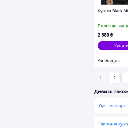
Куртка Black Mi
Готово до відп
2 880
₴
Купит
Yarshop_ua
1
2
Дивись тако
Одяг мілітарі
Тактична курт