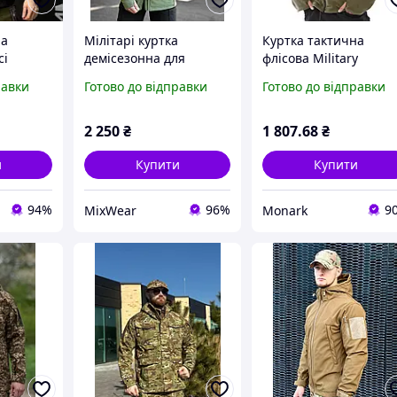
на
Мілітарі куртка
Куртка тактична
сі
демісезонна для
флісова Military
уртка
військових Олива |
Rangers ZK-JK6004 дл
равки
Готово до відправки
Готово до відправки
оловіча
Зручна куртка з
чоловіків розмір XL
 міська
мембранної тканини та
утепленими
2 250
₴
1 807
.68
₴
манжетами Хакі
и
Купити
Купити
94%
96%
9
MixWear
Monark