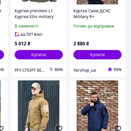
т
Куртки утеплені L1
Куртка Синя ДСНС
Куртка Ellis military
Military R+
В наявності
Готово до відправки
501
від
₴
/міс
5 012
₴
2 880
₴
Купити
Купити
5%
86%
99%
РІЧ СПОРТ ВІННИЦЯ
Yarshop_ua