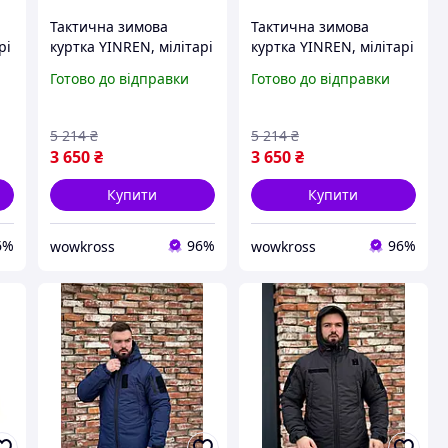
Тактична зимова
Тактична зимова
рі
куртка YINREN, мілітарі
куртка YINREN, мілітарі
х
куртка для військових
куртка для військових
Готово до відправки
Готово до відправки
охорони мисливців
охорони мисливців
Графіт
Олива
5 214
₴
5 214
₴
3 650
₴
3 650
₴
Купити
Купити
6%
96%
96%
wowkross
wowkross