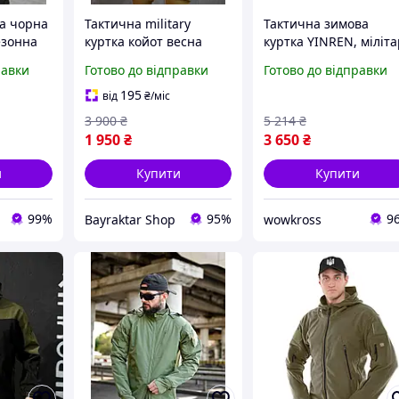
ка чорна
Тактична military
Тактична зимова
езонна
куртка койот весна
куртка YINREN, міліта
ейська
військова легка
куртка для військови
равки
Готово до відправки
Готово до відправки
софтшел
охорони мисливців
Чорна
195
від
₴
/міс
3 900
₴
5 214
₴
1 950
₴
3 650
₴
и
Купити
Купити
99%
95%
9
Bayraktar Shop
wowkross