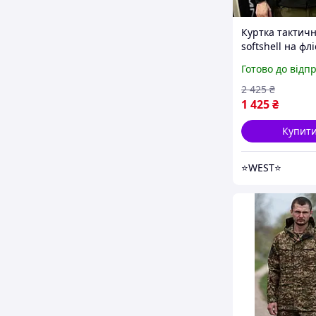
Куртка тактич
softshell на флі
Демісезонна к
Готово до відп
олива чорна Ч
куртка мілітарі
2 425
₴
WEST
1 425
₴
Купит
⭐️WEST⭐️