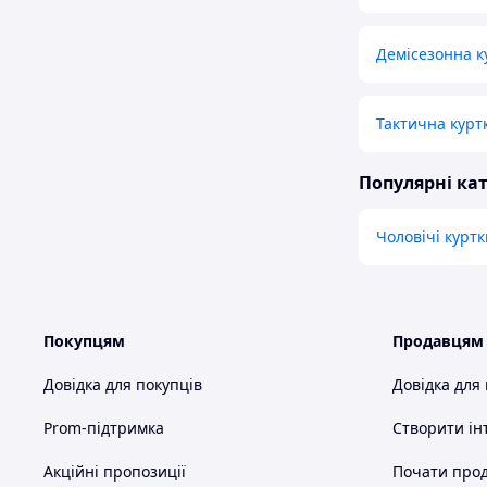
Демісезонна ку
Тактична курт
Популярні кат
Чоловічі куртк
Покупцям
Продавцям
Довідка для покупців
Довідка для
Prom-підтримка
Створити ін
Акційні пропозиції
Почати прод