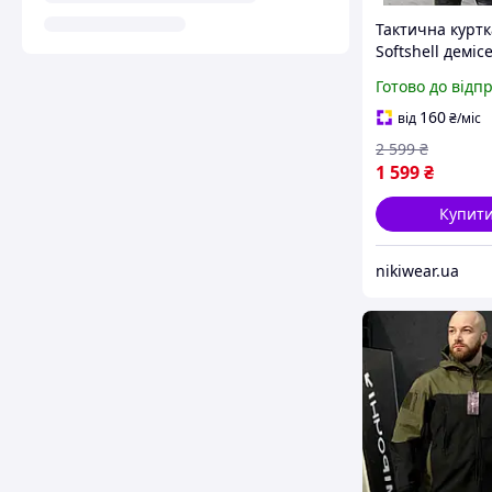
Тактична курт
Softshell деміс
військова, Арм
Готово до відп
куртка чорна 
military nikiwe
160
від
₴
/міс
2 599
₴
1 599
₴
Купит
nikiwear.ua