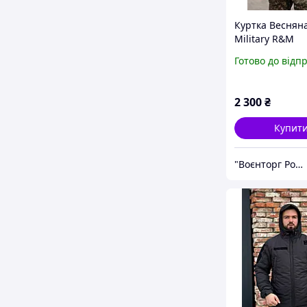
Куртка Весняна
Military R&M
Готово до відп
2 300
₴
Купит
"Воєнторг Роздріб/Опт": На варті вашої безпеки!