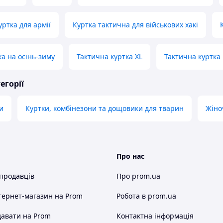
ртка для армії
Куртка тактична для військових хакі
ка на осінь-зиму
Тактична куртка XL
Тактична куртка 
егорії
и
Куртки, комбінезони та дощовики для тварин
Жіно
Про нас
 продавців
Про prom.ua
тернет-магазин
на Prom
Робота в prom.ua
авати на Prom
Контактна інформація