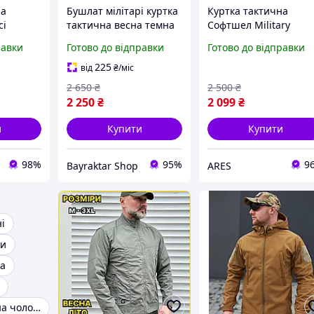
на
Бушлат мілітарі куртка
Куртка тактична
сі
тактична весна темна
Софтшел Military
уртка
олива хакі зелена
мультикам, непродув
равки
Готово до відправки
Готово до відправки
оловіча
і водонепроникна
 міська
куртка, військова
225
від
₴
/міс
куртка мультикам
2 650
₴
2 500
₴
2 250
₴
2 099
₴
и
Купити
Купити
98%
95%
9
Bayraktar Shop
ARES
і
ки
на
Куртка тактична чоловіча