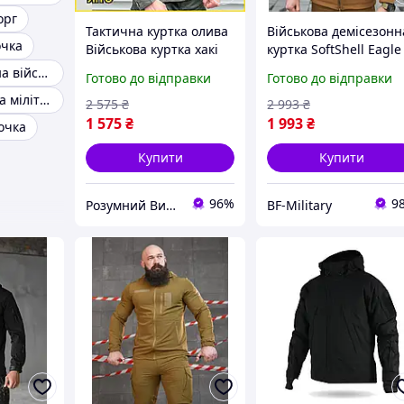
орг
Тактична куртка олива
Військова демісезонн
очка
Військова куртка хакі
куртка SoftShell Eagle
весна літо Archon
Military койот (розмір
Куртка утеплена військова
Готово до відправки
Готово до відправки
чоловіча тактична
S-3XL) софтшел
Чоловіча куртка мілітарі
куртка ветровка
Тактична куртка BAG
2 575
₴
2 993
₴
мілітарі Р/В
1 575
₴
1 993
₴
очка
Купити
Купити
96%
9
Розумний Вибір
BF-Military