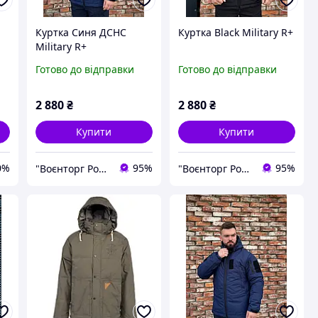
Куртка Синя ДСНС
Куртка Black Military R+
Military R+
я
Готово до відправки
Готово до відправки
2 880
₴
2 880
₴
Купити
Купити
0%
95%
95%
"Воєнторг Роздріб/Опт": На варті вашої безпеки!
"Воєнторг Роздріб/Опт": На варті вашої безпеки!