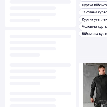
Куртка військт
Тактична курт
Військова курт