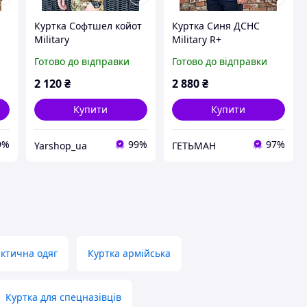
Куртка Софтшел койот
Куртка Синя ДСНС
Military
Military R+
TP
Готово до відправки
Готово до відправки
2 120
₴
2 880
₴
Купити
Купити
9%
99%
97%
Yarshop_ua
ГЕТЬМАН
актична одяг
Куртка армійська
Куртка для спецназівців