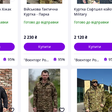
 Хіжак
Військова Тактична
Куртка Софтшел койо
Куртка - Парка
Military
мультикам Military MTP
равки
Готово до відправки
Готово до відправки
2 230
₴
2 120
₴
и
Купити
Купити
95%
95%
9
"Воєнторг Роздріб/Опт": На варті вашої безпеки!
"Воєнторг Роздріб/Опт": На варті вашої безпеки!