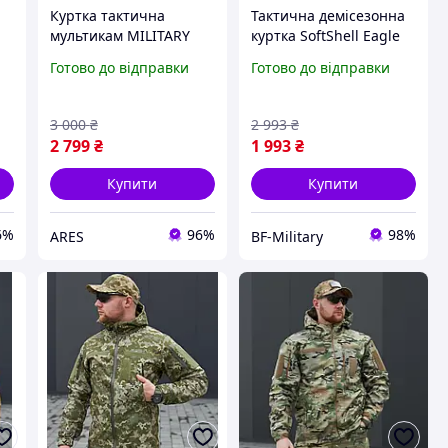
Куртка тактична
Тактична демісезонна
мультикам MILITARY
куртка SoftShell Eagle
на
зима, Зимова тактична
Military мультикам
Готово до відправки
Готово до відправки
куртка непромокаюча
(розміри S-3XL)
та непродувна ЗСУ
софтшел Куртка ЗСУ
камуфляж
BAGS
3 000
₴
2 993
₴
2 799
₴
1 993
₴
Купити
Купити
6%
96%
98%
ARES
BF-Military