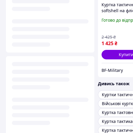
Куртка тактич
softshell на флі
Демісезонна к
Готово до відп
олива чорна Ч
куртка мілітарі
BAGS
2 425
₴
1 425
₴
Купит
BF-Military
Дивись також
Куртки тактичн
Військові курт
Куртка тактов
Куртка тактика