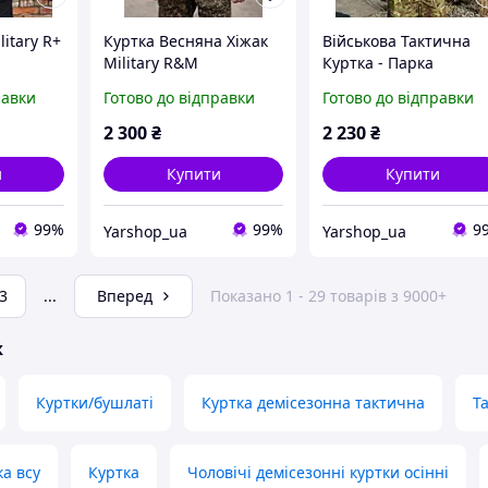
litary R+
Куртка Весняна Хіжак
Військова Тактична
Military R&M
Куртка - Парка
мультикам Military M
равки
Готово до відправки
Готово до відправки
2 300
₴
2 230
₴
и
Купити
Купити
99%
99%
9
Yarshop_ua
Yarshop_ua
3
...
Вперед
Показано 1 - 29 товарів з 9000+
ж
Куртки/бушлаті
Куртка демісезонна тактична
Т
ка всу
Куртка
Чоловічі демісезонні куртки осінні