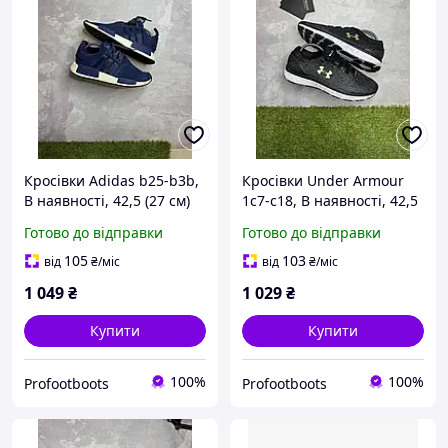
Кросівки Adidas b25-b3b,
Кросівки Under Armour
В наявності, 42,5 (27 см)
1c7-c18, В наявності, 42,5
(27 см)
Готово до відправки
Готово до відправки
105
103
від
₴
/міс
від
₴
/міс
1 049
₴
1 029
₴
Купити
Купити
100%
100%
Profootboots
Profootboots