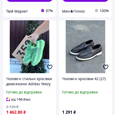
97%
100%
Твій Маркет
Мен🎩Гіпноз
Чоловічі стильні кросівки
Чоловічі кросівки 42 (27)
демісезонні Adidas Yeezy
Boost 350 v2, у зеленому
Готово до відправки
Готово до відправки
кольорі тільки 42 розмір
27 см
146
від
₴
/міс
2 120
₴
1 462
.80
₴
1 291
₴