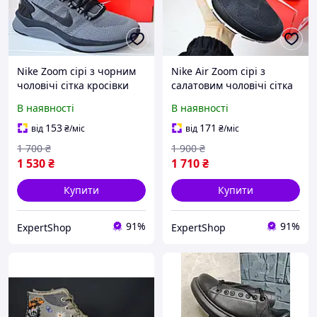
Nike Zoom сірі з чорним
Nike Air Zoom сірі з
чоловічі сітка кросівки
салатовим чоловічі сітка
розмір 42/27,5см
кросівки розмір 42 (27,5
В наявності
В наявності
см)
153
171
від
₴
/міс
від
₴
/міс
1 700
₴
1 900
₴
1 530
₴
1 710
₴
Купити
Купити
91%
91%
ExpertShop
ExpertShop