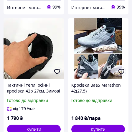
99%
99%
Интернет-магазин обуви "shoescomfort"
Интернет-магазин обуви "shoescomfort"
Тактичні теплі осінні
Кросівки BaaS Marathon
кросівки 42р 27см, Зимові
42(27.5)
кросівки топ, Чоловічі
Готово до відправки
Готово до відправки
термоботинки RI-86
179
від
₴
/міс
1 790
₴
1 840
₴/пара
Купити
Купити