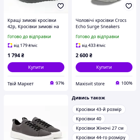
Кращі зимові кросівки
Чоловічі кросівки Crocs
42р, Кросівки зимові на
Echo Surge Sneakers
кожен день Чоловічі з
M9/42/27см сірі.
Готово до відправки
Готово до відправки
хутром HO-53
179
433
від
₴
/міс
від
₴
/міс
1 794
₴
2 600
₴
Купити
Купити
97%
100%
Твій Маркет
Maxisvit store
Дивись також
Кросівки 43-й розмір
Кросівки 40
Кросівки Жіночі 27 см
Кросівки 44-го розміру