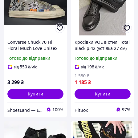
Converse Chuck 70 Hi
Кросівки VOE в стилі Total
Floral Much Love Unisex
Black р.42 (устілка 27 см)
високі кеди кросівки.
Готово до відправки
Готово до відправки
Оригінал. 42 р./27 см.
550
198
від
₴
/міс
від
₴
/міс
1 580
₴
3 299
₴
1 185
₴
Купити
Купити
100%
97%
ShoesLand — Економія та якість у кожному кроці
HitBox