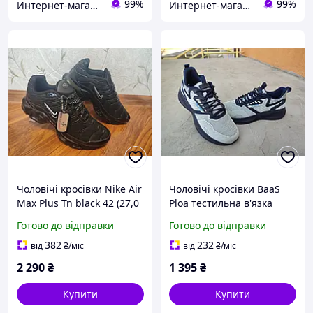
99%
99%
Интернет-магазин обуви "shoescomfort"
Интернет-магазин обуви "shoescomfort"
Чоловічі кросівки Nike Air
Чоловічі кросівки BaaS
Max Plus Tn black 42 (27,0
Ploa тестильна в'язка
см)
сітка сірі 42 (27,5 см)
Готово до відправки
Готово до відправки
382
232
від
₴
/міс
від
₴
/міс
2 290
₴
1 395
₴
Купити
Купити