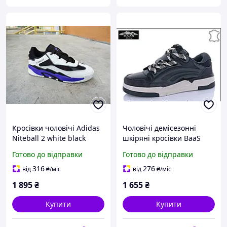
Кросівки чоловічі Adidas
Чоловічі демісезонні
Niteball 2 white black
шкіряні кросівки BaaS
purple біло-чорно-
Ploa Grey Black 42 (27,5
Готово до відправки
Готово до відправки
фіолетові 42 (27,0 см)
см)
316
276
від
₴
/міс
від
₴
/міс
1 895
₴
1 655
₴
Купити
Купити