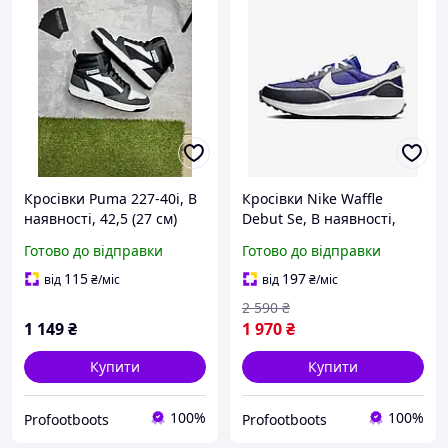
Кросівки Puma 227-40i, В
Кросівки Nike Waffle
наявності, 42,5 (27 см)
Debut Se, В наявності,
Синій, 42,5 (27 см)
Готово до відправки
Готово до відправки
115
197
від
₴
/міс
від
₴
/міс
2 590
₴
1 149
₴
1 970
₴
Купити
Купити
100%
100%
Profootboots
Profootboots