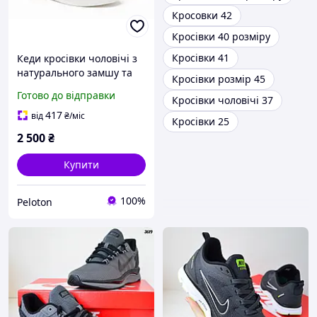
Кросовки 42
Кросівки 40 розміру
Кросівки 41
Кеди кросівки чоловічі з
натурального замшу та
Кросівки розмір 45
натуральної шкіри сірі з
Готово до відправки
Кросівки чоловічі 37
білою підошвою 42
розмір 27,5 - 28 см
417
від
₴
/міс
Кросівки 25
2 500
₴
Купити
100%
Peloton