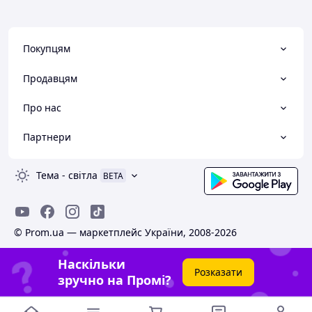
Покупцям
Продавцям
Про нас
Партнери
Тема
-
світла
BETA
© Prom.ua — маркетплейс України, 2008-2026
Наскільки
Розказати
зручно на Промі?