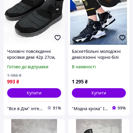
Чоловічі повсякденні
Баскетбольні молодіжні
кросівки демі 42р 27см,
демісезонні чорно-білі
Стильні зручні кросівки
кросівки р 42 (27 см)
Готово до відправки
В наявності
зимові Теплі оригінал NL-
35
1 986
₴
993
₴
1 295
₴
Купити
Купити
91%
99%
"Все в Дім" інтернет-магазин
"Модна кроха" Iнтернет-магазин дитячого одягу та взуття в роздріб