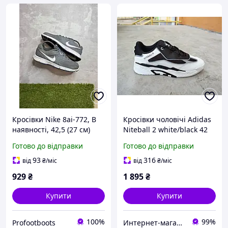
Кросівки Nike 8ai-772, В
Кросівки чоловічі Adidas
наявності, 42,5 (27 см)
Niteball 2 white/black 42
(27,0 см)
Готово до відправки
Готово до відправки
93
316
від
₴
/міс
від
₴
/міс
929
₴
1 895
₴
Купити
Купити
100%
99%
Profootboots
Интернет-магазин обуви "shoescomfort"