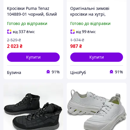
Кросівки Puma Tenaz
Оригінальні зимові
104889-01 чорний, білий
кросівки на хутрі,
42,5 8,5UK 27,5 см
Кросівки зимові чоловічі
Готово до відправки
Готово до відправки
4059506474224 buzyna
натуральні Якісні термо
MR-99
337
99
від
₴
/міс
від
₴
/міс
2 529
₴
1 974
₴
2 023
₴
987
₴
Купити
Купити
91%
91%
Бузина
ЦіноРуб