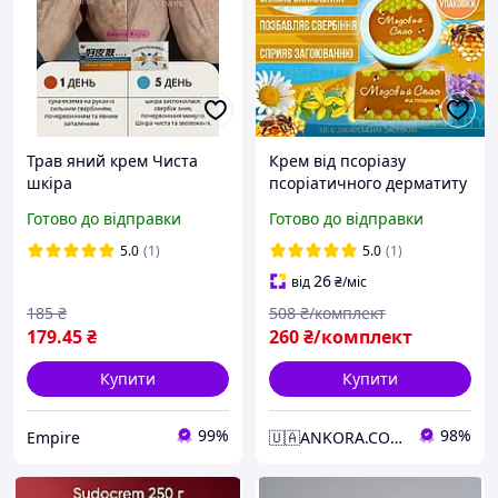
Трав яний крем Чиста
Крем від псоріазу
шкіра
псоріатичного дерматиту
(HAOPIFUCAOBENRUGAO)
Медовий спас знімає
Готово до відправки
Готово до відправки
проти псоріазу, екземи.
свербіж роздратування
Лікування дерматиту без
anko-D4182-2
5.0
(1)
5.0
(1)
гормональних
26
від
₴
/міс
препаратів. Экзема
185
₴
508
₴/комплект
179
.45
₴
260
₴/комплект
Купити
Купити
99%
98%
Empire
🇺🇦ANKORA.COM.UA🇺🇦