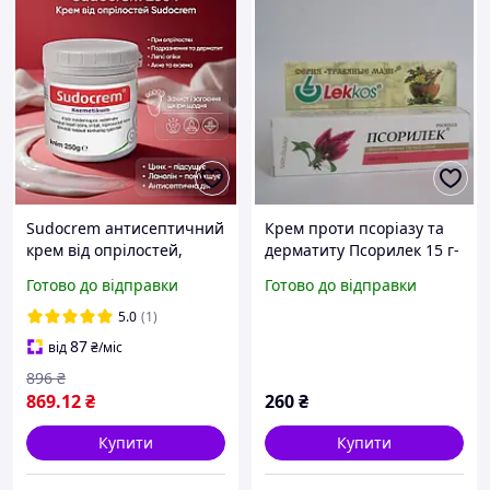
Sudocrem антисептичний
Крем проти псоріазу та
крем від опрілостей,
дерматиту Псорилек 15 г-
подразнень і
антисептичний комплекс
Готово до відправки
Готово до відправки
пелюшкового дерматиту
250 г Судокрем
5.0
(1)
87
від
₴
/міс
896
₴
869
.12
₴
260
₴
Купити
Купити