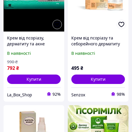
Крем від псоріазу,
Крем від псоріазу та
дерматиту та акне
себорейного дерматиту
Psovate 0.05% Krem 50 g
ТАРЛІК МАКС
В наявності
В наявності
990
₴
792
₴
495
₴
Купити
Купити
92%
98%
La_Box_Shop
Senzox