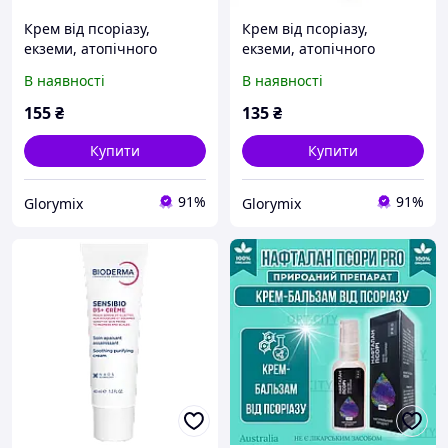
Крем від псоріазу,
Крем від псоріазу,
екземи, атопічного
екземи, атопічного
дерматиту Sumifun
дерматиту Sumifun
В наявності
В наявності
Psoriasis Cream, 20 г
Psoriasis Cream, туба 20 г
155
₴
135
₴
Купити
Купити
91%
91%
Glorymix
Glorymix