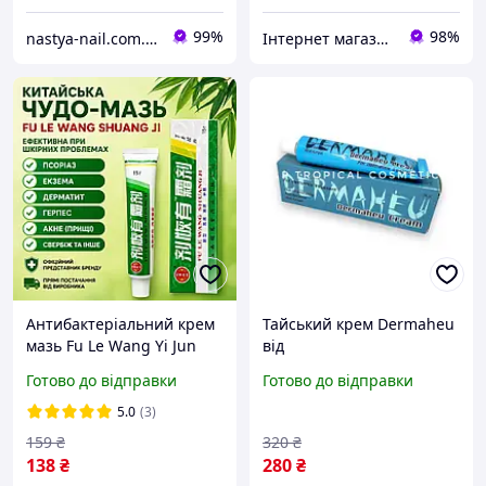
99%
98%
nastya-nail.com.ua
Інтернет магазин Шкарпетка
Антибактеріальний крем
Тайський крем Dermaheu
мазь Fu Le Wang Yi Jun
від
Gao 15 г від прищів,
дерматиту,екземи,грибка
Готово до відправки
Готово до відправки
грибка, дерматиту,
25 гр.
псоріазу
5.0
(3)
159
₴
320
₴
138
₴
280
₴