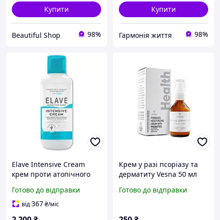
Купити
Купити
98%
98%
Beautiful Shop
Гармонія життя
Elave Intensive Cream
Крем у разі псоріазу та
крем проти атопічного
дерматиту Vesna 50 мл
дерматиту та екземи
D9-2025
Готово до відправки
Готово до відправки
367
від
₴
/міс
2 200
₴
250
₴