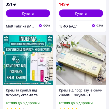
351
₴
149
₴
Купити
Купити
99%
93%
MultiFabrika (Мультифабрика)
"БИО БАД"
Крем та краплі від
Крем від псоріазу, екземи
псоріазу екземи та
Zudaifu. Лікування
дерматитів Inderma
псоріазу, екземи,
Готово до відправки
Готово до відправки
швидке полегшення
дерматиту та інших