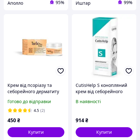
95%
99%
Аполло
Иштар
Крем від псоріазу та
CutisHelp S конопляний
себорейного дерматиту
крем від себорейного
Тарлік Макс PEROLITE
дерматиту, 30 мл
Готово до відправки
В наявності
Tarlic Max Cream 100г
4.5
(2)
450
₴
914
₴
Купити
Купити