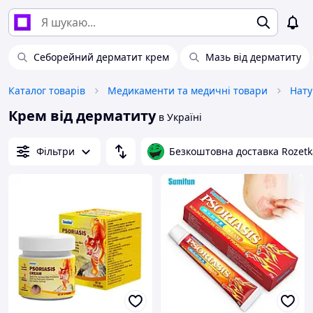
Себорейний дерматит крем
Мазь від дерматиту
Каталог товарів
Медикаменти та медичні товари
Нату
Крем від дерматиту
в Україні
Фільтри
Безкоштовна доставка Rozetk