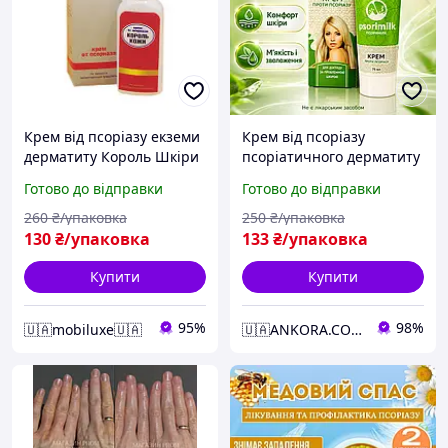
Крем від псоріазу екземи
Крем від псоріазу
дерматиту Король Шкіри
псоріатичного дерматиту
від псоріазу з
Psorimilk знімає свербіж
Готово до відправки
Готово до відправки
натуральними
подразнення anko-D4077
інгредієнтами та
260
₴/упаковка
250
₴/упаковка
зволожуючим ефектом
130
₴/упаковка
133
₴/упаковка
Купити
Купити
95%
98%
🇺🇦mobiluxe🇺🇦
🇺🇦ANKORA.COM.UA🇺🇦