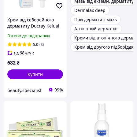
Мазь від екземи, дерматиту
Dermalax deep
При дерматиті мазь
Крем від себорейного
дерматиту Ducray Kelual
Атопічний дерматит
DS Cream
Готово до відправки
Креми від атопічного дермат
5.0
(8)
Крем від другого підборіддя
68
від
₴
/міс
682
₴
Купити
99%
beauty.specialist