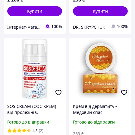
Купити
Купити
100%
100%
Інтернет-магазин "Maxam"
DR. SKRYPCHUK
SOS CREAM (СОС КРЕМ)
Крем від дерматиту -
від пролежнів,
Медовий спас
попрілостей, дерматиту,
Готово до відправки
Готово до відправки
запалень, 40 г
4.5
(2)
269
₴