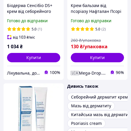
Біодерма Сенсібіо DS+
Крем бальзам від
крем від себорейного
псоріазу Нафталан Псорі
дерматиту Bioderma
PRO ефективний при
Готово до відправки
Готово до відправки
Sensibio DS+ creme 40 мл
псоріазі екземі дерматиті
mega mega-D4107
5.0
(1)
5.0
(2)
103
від
₴
/міс
260
₴/упаковка
1 034
₴
130
₴/упаковка
Купити
Купити
100%
96%
Лікувальна, доглядова та професійна косметика
🇺🇦Mega-Drop.com.ua - Максимально Комфортний
Дивись також
Себорейний дерматит крем
Мазь від дерматиту
Китайська мазь від дерматит
Psoriasis cream