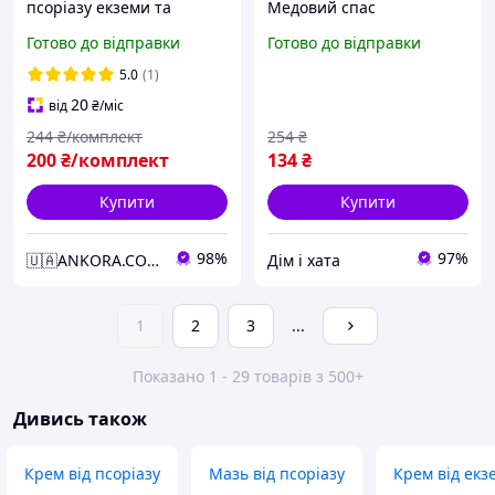
псоріазу екземи та
Медовий спас
дерматитів Inderma
Готово до відправки
Готово до відправки
потужний засіб для
догляду за проблемною
5.0
(1)
шкірою. anko-D4074
20
від
₴
/міс
244
₴/комплект
254
₴
200
₴/комплект
134
₴
Купити
Купити
98%
97%
🇺🇦ANKORA.COM.UA🇺🇦
Дім і хата
1
2
3
...
Показано 1 - 29 товарів з 500+
Дивись також
Крем від псоріазу
Мазь від псоріазу
Крем від екз