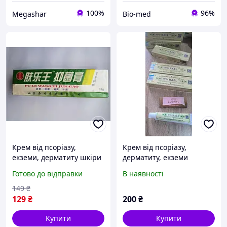
100%
96%
Megashar
Bio-med
Крем від псоріазу,
Крем від псоріазу,
екземи, дерматиту шкіри
дерматиту, екземи
Fule Wang 15 г.
Готово до відправки
В наявності
149
₴
129
₴
200
₴
Купити
Купити