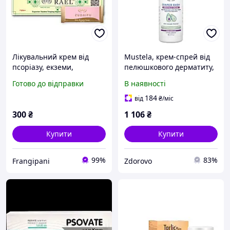
Лікувальний крем від
Mustela, крем-спрей від
псоріазу, екземи,
пелюшкового дерматиту,
дерматиту, грибка та
без ароматизаторів,
Готово до відправки
В наявності
лишаю 15 г
88&nbsp;мл (3&nbsp;рідк.
унції)
184
від
₴
/міс
300
₴
1 106
₴
Купити
Купити
99%
83%
Frangipani
Zdorovo