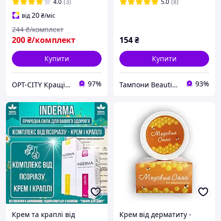
симптомів та відновлення
хвороб шкіри
4.0
(3)
5.0
(8)
шкіри
20
від
₴
/міс
244
₴/комплект
200
₴/комплект
154
₴
Купити
Купити
97%
93%
OPT-CITY Кращі ціни в інтернеті
Тампони Beautiful Life
Крем та краплі від
Крем від дерматиту -