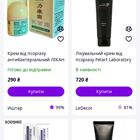
Крем від псоріазу
Лікувальний крем від
антибактеріальний ЛІКАН
псоріазу Pelart Laboratory
Treatment Cream 100 мл
Готово до відправки
В наявності
290
₴
720
₴
Купити
Купити
99%
81%
Иштар
LeDecor