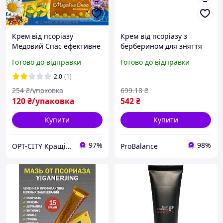
Крем від псоріазу
Крем від псоріазу з
Медовий Спас ефективне
берберином для зняття
лікування псоріазу крем
сверблячки та лущення
Готово до відправки
Готово до відправки
мазь від псоріазу 50 гр
Boericke Tafel Psoriaflora
Topical Cream 28 г
2.0
(1)
254
₴/упаковка
699
.18
₴
120
₴/упаковка
542
₴
Купити
Купити
97%
98%
OPT-CITY Кращі ціни в інтернеті
ProBalance