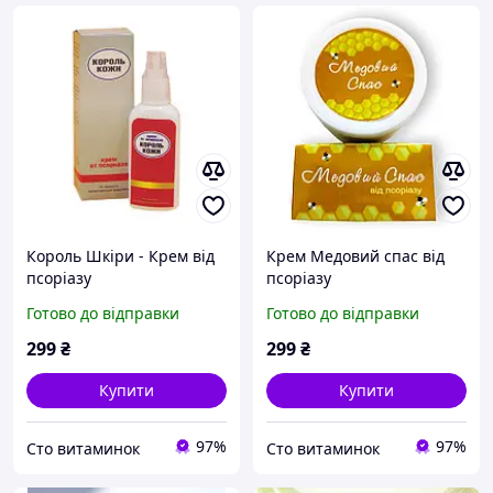
Король Шкіри - Крем від
Крем Медовий спас від
псоріазу
псоріазу
Готово до відправки
Готово до відправки
299
₴
299
₴
Купити
Купити
97%
97%
Сто витаминок
Сто витаминок