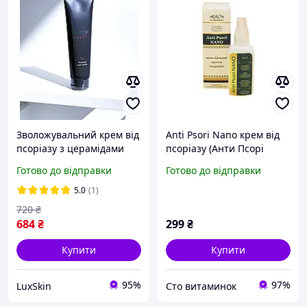
Зволожувальний крем від
Anti Psori Nano крем від
псоріазу з церамідами
псоріазу (Анти Псорі
Pelart Laboratory
Нано)
Готово до відправки
Готово до відправки
Moisturizing Cream
Ceramide 100 мл
5.0
(1)
720
₴
684
₴
299
₴
Купити
Купити
95%
97%
LuxSkin
Сто витаминок