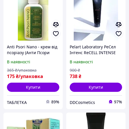
Anti Psori Nano - крем від
Pelart Laboratory РеСел
псоріазу (Анти Псори
Інтенс ReCELL INTENSE
Нано) Дніпро
Лікувальний крем від
В наявності
В наявності
псоріазу
365
₴/упаковка
900
₴
175
₴/упаковка
738
₴
Купити
Купити
89%
97%
ТАБЛЕТКА
DDCosmetics