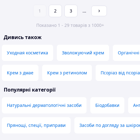
1
2
3
...
Показано 1 - 29 товарів з 1000+
Дивись також
Уходная косметика
Зволожуючий крем
Органічні
Крем з дмае
Крем з ретинолом
Псоріаз від псоріа
Популярні категорії
Натуральні дерматологічні засоби
Біодобавки
Ан
Прянощі, спеції, приправи
Засоби по догляду за шкіро