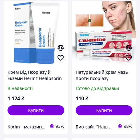
Крем Від Псоріазу й
Натуральний крем мазь
Екземи Hermz Healpsorin
проти псоріазу
Cream Англія 50 мл
«YIGANERJING»
В наявності
Готово до відправки
Доставка з ЄС
(Іганергінг) 15 г (2в1) з
милом
1 124
₴
110
₴
Купити
Купити
93%
98%
Korlin - магазин натуральної косметики, вітамінів та мінералів, органічного харчування
Био-сайт "Наш Восток"