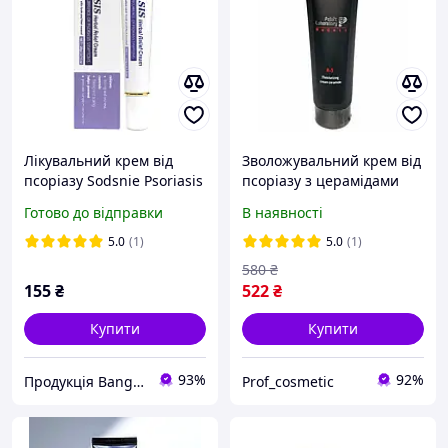
Лікувальний крем від
Зволожувальний крем від
псоріазу Sodsnie Psoriasis
псоріазу з церамідами
herbal cream 20 г
Pelart Laboratory
Готово до відправки
В наявності
Moisturizing Cream
Ceramide 100 мл
5.0
(1)
5.0
(1)
580
₴
155
₴
522
₴
Купити
Купити
93%
92%
Продукція Bang De Li
Prof_cosmetic