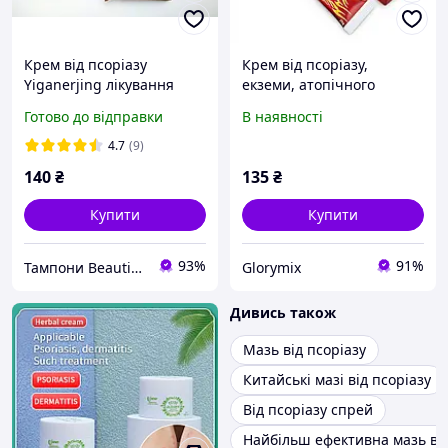
Крем від псоріазу
Крем від псоріазу,
Yiganerjing лікування
екземи, атопічного
псоріазу. Засіб проти
дерматиту Sumifun
Готово до відправки
В наявності
шкірних захворювань
Psoriasis Cream, туба 20 г
Оригінал
4.7
(9)
140
₴
135
₴
Купити
Купити
93%
91%
Тампони Beautiful Life
Glorymix
Дивись також
Мазь від псоріазу
Китайські мазі від псоріазу
Від псоріазу спрей
Найбільш ефективна мазь від