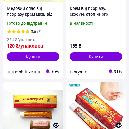
Медовий спас від
Крем від псоріазу,
псоріазу крем мазь від
екземи, атопічного
псоріазу
дерматиту Sumifun
Готово до відправки
В наявності
Psoriasis Cream, 20 г
5.0
(2)
254
₴/упаковка
120
₴/упаковка
155
₴
Купити
Купити
95%
91%
🇺🇦mobiluxe🇺🇦
Glorymix