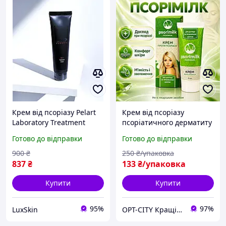
Крем від псоріазу Pelart
Крем від псоріазу
Laboratory Treatment
псоріатичного дерматиту
Cream 100 мл
Psorimilk знімає свербіж
Готово до відправки
Готово до відправки
подразнення anko-D4077
900
₴
250
₴/упаковка
837
₴
133
₴/упаковка
Купити
Купити
95%
97%
LuxSkin
OPT-CITY Кращі ціни в інтернеті