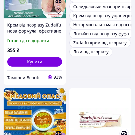
Солидоловые мазі при псоріа
Крем від псоріазу yiganerjing
Негормональні мазі від псорі
Крем від псоріазу Zudaifu
нова формула, ефективне
Лосьйон від псоріазу фуфа
лікування,
Готово до відправки
Zudaifu крем від псоріазу
негормональний крем від
псоріазу
355
₴
Ліки від псоріазу
Купити
93%
Тампони Beautiful Life