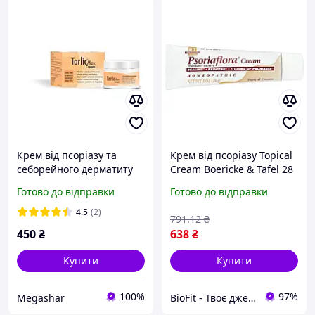
Крем від псоріазу та
Крем від псоріазу Topical
себорейного дерматиту
Cream Boericke & Tafel 28
Тарлік Макс PEROLITE
г
Готово до відправки
Готово до відправки
Tarlic Max Cream 100г
4.5
(2)
791
.12
₴
450
₴
638
₴
Купити
Купити
100%
97%
Megashar
BioFit - Твоє джерело сил та довголіття