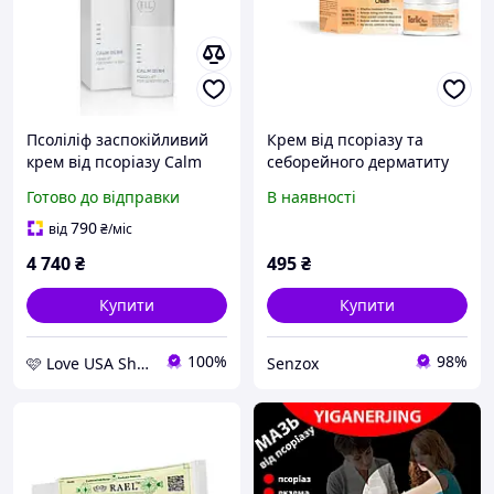
Псоліліф заспокійливий
Крем від псоріазу та
крем від псоріазу Calm
себорейного дерматиту
DERM Psorelief Holy Land
ТАРЛІК МАКС
Готово до відправки
В наявності
100 мл
790
від
₴
/міс
4 740
₴
495
₴
Купити
Купити
100%
98%
🩷 Love USA Shop 🩷
Senzox