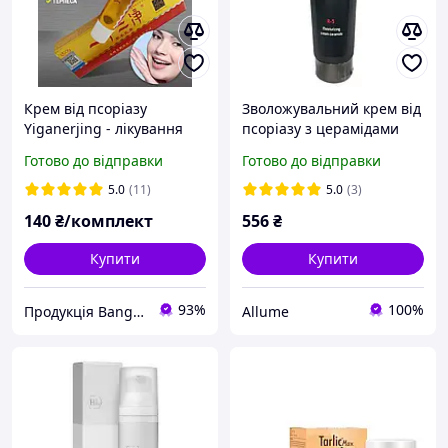
Крем від псоріазу
Зволожувальний крем від
Yiganerjing - лікування
псоріазу з церамідами
псоріазу, Мазь від
Pelart Laboratory
Готово до відправки
Готово до відправки
псоріазу з голограмою,
Moisturizing Cream
Термін придатності до
Ceramide 100 мл
5.0
(11)
5.0
(3)
11.2026
140
₴/комплект
556
₴
Купити
Купити
93%
100%
Продукція Bang De Li
Allume