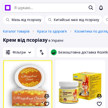
Мазь від псоріазу
Китайські мазі від псоріазу
Каталог товарів
Краса та здоров'я
Косметика по догля
Крем від псоріазу
в Україні
Фільтри
Безкоштовна доставка Rozetk