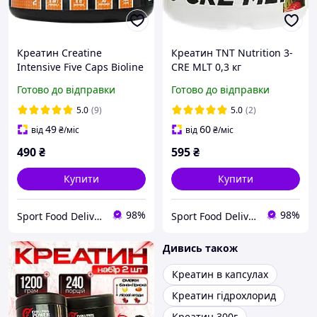
Креатин Creatine
Креатин TNT Nutrition 3-
Intensive Five Caps Bioline
CRE MLT 0,3 кг
Nutrition 150 капсул
Готово до відправки
Готово до відправки
5.0
(9)
5.0
(2)
49
60
від
₴
/міс
від
₴
/міс
490
₴
595
₴
Купити
Купити
98%
98%
Sport Food Delivery
Sport Food Delivery
Дивись також
Креатин в капсулах
Креатин гідрохлорид
Креатин 300г