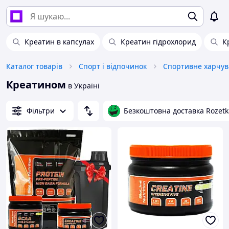
Креатин в капсулах
Креатин гідрохлорид
К
Каталог товарів
Спорт і відпочинок
Креатином
в Україні
Фільтри
Безкоштовна доставка Rozetk