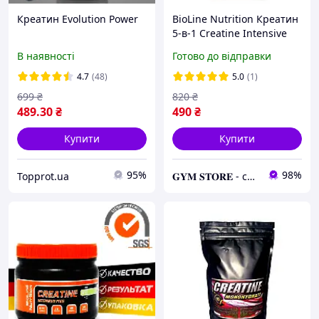
Креатин Evolution Power
BioLine Nutrition Креатин
5-в-1 Creatine Intensive
Five 150 капсул
В наявності
Готово до відправки
Мультикомпонентний
комплекс із
4.7
(48)
5.0
(1)
транспортною системою
699
₴
820
₴
для
489
.30
₴
490
₴
Купити
Купити
95%
98%
Topprot.ua
𝐆𝐘𝐌 𝐒𝐓𝐎𝐑𝐄 - спортивні добавки