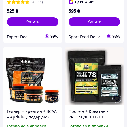
креатин малат для сили
60
5.0
(14)
від
₴
/міс
та витривалості без
525
₴
595
₴
Купити
Купити
99%
98%
Expert Deal
Sport Food Delivery
Гейнер + Креатин + ВСАА
Протеїн + Креатин -
= Аргінін у подарунок
РАЗОМ ДЕШЕВШЕ
(комплект для набирання
Готово до відправки
Готово до відправки