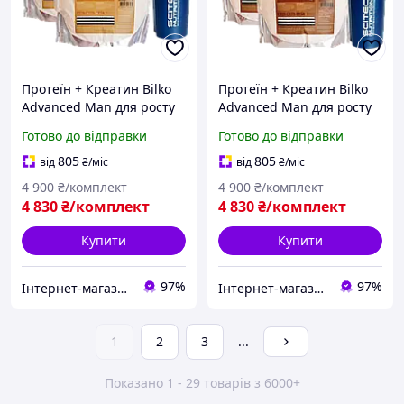
Протеїн + Креатин Bilko
Протеїн + Креатин Bilko
Advanced Man для росту
Advanced Man для росту
м'язів, смак пломбір, 120
м'язів, смак шоколад, 120
Готово до відправки
Готово до відправки
порцій + Шейкер
порцій + Шейкер
805
805
від
₴
/міс
від
₴
/міс
4 900
₴/комплект
4 900
₴/комплект
4 830
₴/комплект
4 830
₴/комплект
Купити
Купити
97%
97%
Інтернет-магазин MixMarket
Інтернет-магазин MixMarket
1
2
3
...
Показано 1 - 29 товарів з 6000+