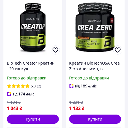
BioTech Creator креатин
Креатин BioTechUSA Crea
120 капсул
Zero Апельсин, в
порошку, 320 г
Готово до відправки
Готово до відправки
189
5.0
(2)
від
₴
/міс
174
від
₴
/міс
1 134
₴
1 231
₴
1 043
₴
1 132
₴
Купити
Купити