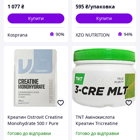
1 077
₴
595
₴/упаковка
Купити
Купити
90%
94%
Kosprana
XZO NUTRITION
Креатин Ostrovit Creatine
TNT Амінокислота
Monohydrate 500 г Pure
Креатин Tricreatine
(без змаку)
Malate 0.3 кг Чистий
Готово до відправки
Готово до відправки
порошок Професійний