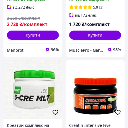
ваги та росту м'язів)
272
від
₴
/міс
5.0
(2)
172
від
₴
/міс
3 250
₴/комплект
2 720
₴/комплект
1 720
₴/комплект
Купити
Купити
96%
98%
Menprot
MusclePro - магазин спортивного харчування
Креатин комплекс на
Creatin Intensive Five