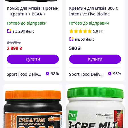
Комбо для М'язів: Протеїн
Креатин для м'язів 300 г.
+ Креатин + BCAA +
Intensive Five Bioline
Шейкер Bioline
Німеччина
Готово до відправки
Готово до відправки
290
від
₴
/міс
5.0
(1)
59
від
₴
/міс
2 998
₴
2 898
₴
590
₴
Купити
Купити
98%
98%
Sport Food Delivery
Sport Food Delivery