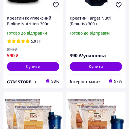
Креатин комплексний
Креатин Target Nutri
Bioline Nutrition 300г
(Бельгія) 300 г
(мохіто)
Готово до відправки
Готово до відправки
5.0
(1)
820
₴
590
₴
390
₴/упаковка
Купити
Купити
98%
97%
𝐆𝐘𝐌 𝐒𝐓𝐎𝐑𝐄 - спортивні добавки
Інтернет-магазин MixMarket