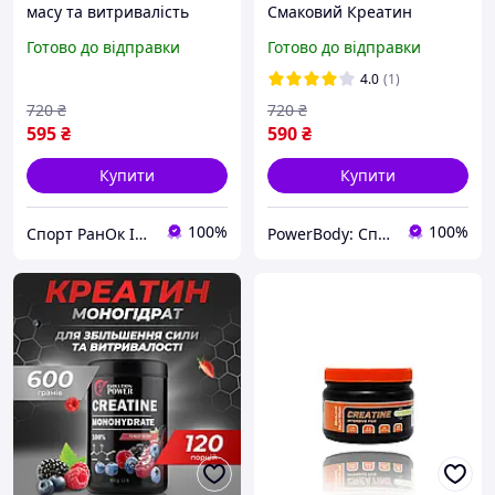
масу та витривалість
Смаковий Креатин
Польша 300г TNT
Моногідрат (Мохіто, 0,3
Готово до відправки
Готово до відправки
кг, Німеччина)
4.0
(1)
720
₴
720
₴
595
₴
590
₴
Купити
Купити
100%
100%
Спорт РанОк Інтернет-магазин натурального спортивного харчування
PowerBody: Спортивное питание Без Переплат