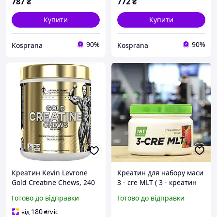
787
₴
772
₴
Купити
Купити
90%
90%
Kosprana
Kosprana
Креатин Kevin Levrone
Креатин для набору маси
Gold Creatine Chews, 240
3 - cre MLT ( 3 - креатин
жувальних таблеток
малат) 0,3 кг ТНТ
Готово до відправки
Готово до відправки
Екзотик
180
від
₴
/міс