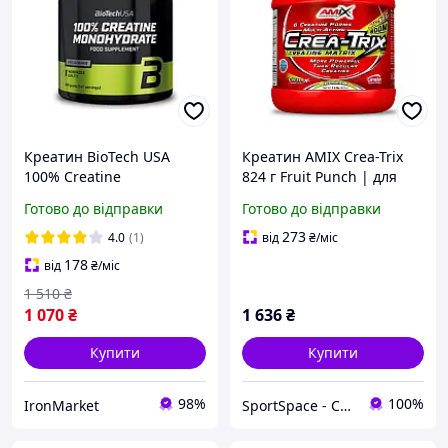
Креатин BioTech USA
Креатин AMIX Crea-Trix
100% Creatine
824 г Fruit Punch | для
Monohydrate 300 грамів
сили та пампа
Готово до відправки
Готово до відправки
273
4.0
(1)
від
₴
/міс
178
від
₴
/міс
1 510
₴
1 070
₴
1 636
₴
Купити
Купити
98%
100%
IronMarket
SportSpace - Спортивне харчування та вітаміни!