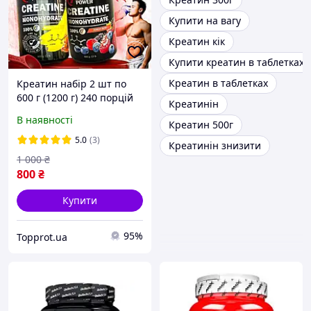
Купити на вагу
Креатин кік
Купити креатин в таблетках
Креатин в таблетках
Креатин набір 2 шт по
600 г (1200 г) 240 порцій
Креатинін
вигідний комплект
В наявності
Креатин 500г
дешевше разом
5.0
(3)
Креатинін знизити
1 000
₴
800
₴
Купити
95%
Topprot.ua