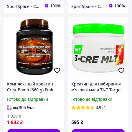
100%
100%
SportSpace - Спортивне харчування та вітаміни!
SportSpace - Спортивне харчування та вітаміни!
Комплексный креатин
Креатин для набирання
Crea-Bomb (660 g) Pink
м'язової маси TNT Target
lemonade Scitec Nutrition
Nutrition Trend (300 г)
Готово до відправки
Готово до відправки
полуничний драйв
305
від
₴
/міс
4.5
(2)
1 929
₴
1 832
₴
595
₴