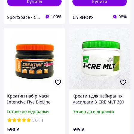
Купити
Купити
100%
98%
SportSpace - Спортивне харчування та вітаміни!
𝐔𝐀 𝐒𝐇𝐎𝐏𝐒
Креатин набір маси
Креатин для набирання
Intencive Five BioLine
маси/ваги 3-CRE MLT 300
Nutrition (300 р.) - Ожина
грамів, Польща
Готово до відправки
Готово до відправки
5.0
(1)
590
₴
595
₴