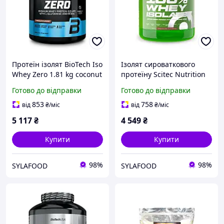
Протеїн ізолят BioTech Iso
Ізолят сироваткового
Whey Zero 1.81 kg coconut
протеїну Scitec Nutrition
100% Whey Isolate 1.81 кг
Готово до відправки
Готово до відправки
Ваніль
853
758
від
₴
/міс
від
₴
/міс
5 117
₴
4 549
₴
Купити
Купити
98%
98%
SYLAFOOD
SYLAFOOD