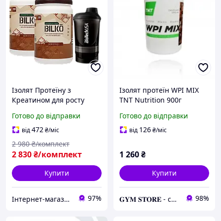
Ізолят Протеїну з
Ізолят протеїн WPI MIX
Креатином для росту
TNT Nutrition 900г
м'язів Bilko Advanced Man
Готово до відправки
Готово до відправки
60 порцій, смак шоколад
+ Шейкер
472
126
від
₴
/міс
від
₴
/міс
2 980
₴/комплект
2 830
₴/комплект
1 260
₴
Купити
Купити
97%
98%
Інтернет-магазин Salsa-market
𝐆𝐘𝐌 𝐒𝐓𝐎𝐑𝐄 - спортивні добавки