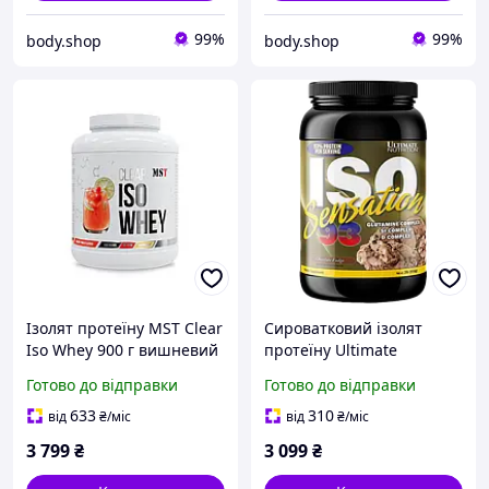
99%
99%
body.shop
body.shop
Ізолят протеїну MST Clear
Сироватковий ізолят
Iso Whey 900 г вишневий
протеїну Ultimate
пунш, MST ізолят 83%
Nutrition - ISO Sensation,
Готово до відправки
Готово до відправки
білка
910 грам
633
310
від
₴
/міс
від
₴
/міс
3 799
₴
3 099
₴