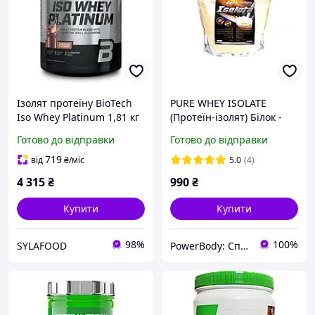
Ізолят протеїну BioTech
PURE WHEY ISOLATE
Iso Whey Platinum 1,81 кг
(Протеїн-ізолят) Білок -
Chocolate | сироватковий
95% суха м'язова
Готово до відправки
Готово до відправки
білок для росту м'язів
маса+рельєф POLAND 0,9
кг
719
від
₴
/міс
5.0
(4)
4 315
₴
990
₴
Купити
Купити
98%
100%
SYLAFOOD
PowerBody: Спортивное питание Без Переплат