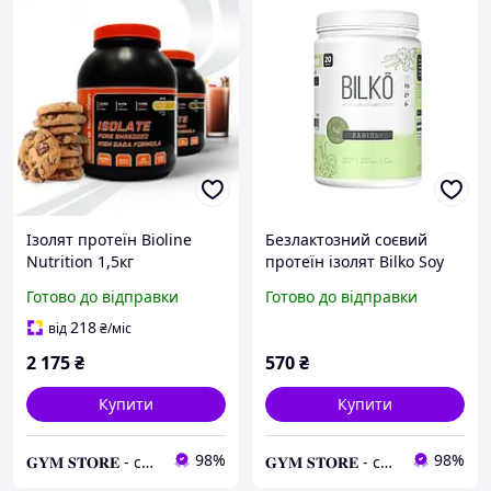
Ізолят протеїн Bioline
Безлактозний соєвий
Nutrition 1,5кг
протеїн ізолят Bilko Soy
Isolate 0,6 кг ваніль
Готово до відправки
Готово до відправки
218
від
₴
/міс
2 175
₴
570
₴
Купити
Купити
98%
98%
𝐆𝐘𝐌 𝐒𝐓𝐎𝐑𝐄 - спортивні добавки
𝐆𝐘𝐌 𝐒𝐓𝐎𝐑𝐄 - спортивні добавки