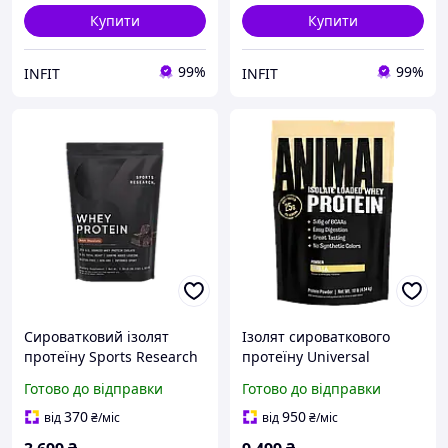
Купити
Купити
99%
99%
INFIT
INFIT
Сироватковий ізолят
Ізолят сироваткового
протеїну Sports Research
протеїну Universal
- Whey Protein Isolate (U.S.
Nutrition - Animal Iso
Готово до відправки
Готово до відправки
Sourced), 1030 грам
Whey Protein Blend, 4.54
кг
370
950
від
₴
/міс
від
₴
/міс