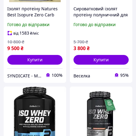
Ізолят протеїну Natures
Сироватковий ізолят
Best Isopure Zero Carb
протеїну полуничний для
Protein 3.4 кг Полуниця
відновлення м'язової
Готово до відправки
Готово до відправки
білок без вуглеводів з
маси й енергії 30 г FLAME
вітамінами для сушки
1583
від
₴
/міс
10 800
₴
5 700
₴
9 500
₴
3 800
₴
Купити
Купити
100%
95%
SYNDICATE - Магазин спортивного харчування
Веселка