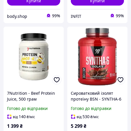
Купити
Купити
99%
99%
body.shop
INFIT
7Nutrition - Beef Protein
Сироватковий ізолят
Juice, 500 грам
протеїну BSN - SYNTHA-6
ISOLATE, 1,8 кг
Готово до відправки
Готово до відправки
140
530
від
₴
/міс
від
₴
/міс
1 399
₴
5 299
₴