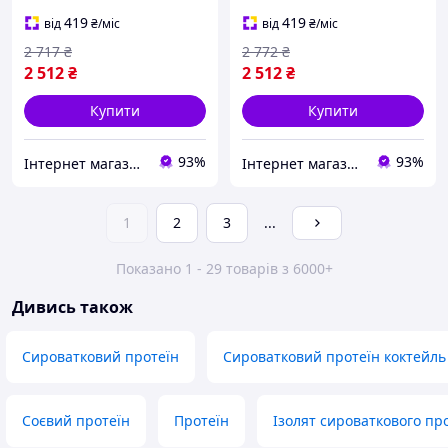
419
419
від
₴
/міс
від
₴
/міс
2 717
₴
2 772
₴
2 512
₴
2 512
₴
Купити
Купити
93%
93%
Інтернет магазин CONOR.COM.UA
Інтернет магазин CONOR.COM.UA
1
2
3
...
Показано 1 - 29 товарів з 6000+
Дивись також
Сироватковий протеїн
Сироватковий протеїн коктейль
Соєвий протеїн
Протеїн
Ізолят сироваткового про