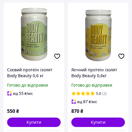
Соєвий протеїн ізолят
Яєчний протеїн ізолят
Body Beauty 0,6 кг
Body Beauty 0,6кг
Готово до відправки
Готово до відправки
55
від
₴
/міс
5.0
(2)
87
від
₴
/міс
550
₴
870
₴
Купити
Купити