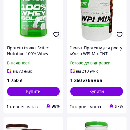
Протеїн ізолят Scitec
Ізолят Протеїну для росту
Nutrition 100% Whey
м'язів WPI Mix TNT
Protein Isolate 700 g
Nutrition смак шоколадне
В наявності
Готово до відправки
праліне 1 кг
73
210
від
₴
/міс
від
₴
/міс
1 750
₴
1 260
₴/банка
Купити
Купити
98%
97%
Інтернет-магазин спортивного харчування у Вінниці «Kings Nutrition»
Інтернет-магазин Salsa-market