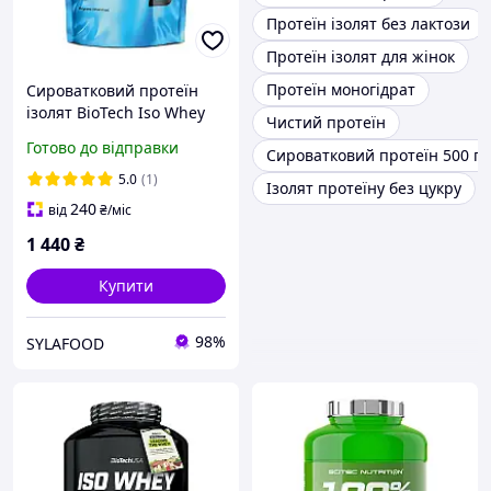
Протеїн ізолят без лактози
Протеїн ізолят для жінок
Протеїн моногідрат
Сироватковий протеїн
ізолят BioTech Iso Whey
Чистий протеїн
Zero 454 g caffe latte
Готово до відправки
Сироватковий протеїн 500 г
5.0
(1)
Ізолят протеїну без цукру
240
від
₴
/міс
1 440
₴
Купити
98%
SYLAFOOD