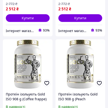
2 772
₴
2 772
₴
2 512
₴
2 512
₴
Купити
Купити
93%
93%
Інтернет магазин CONOR.COM.UA
Інтернет магазин CONOR.COM.UA
Протеїн ізольують Gold
Протеїн ізольують Gold
ISO 908 g (Coffee frappe)
ISO 908 g (Peach
Passionfruit)
В наявності
В наявності