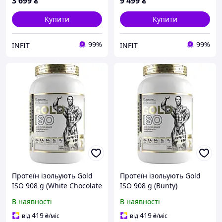
3 699
₴
9 499
₴
Купити
Купити
99%
99%
INFIT
INFIT
Протеїн ізольують Gold
Протеїн ізольують Gold
ISO 908 g (White Chocolate
ISO 908 g (Bunty)
Cranberry)
В наявності
В наявності
419
419
від
₴
/міс
від
₴
/міс