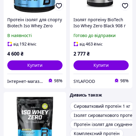
Протеїн ізолят для спорту
Ізолят протеїну BioTech
Biotech Iso Whey Zero
Iso Whey Zero Black 908 г
1816 g. для росту м'язів,
Vanilla | для росту м'язів
В наявності
Готово до відправки
сушіння і відновлення
після тренувань
192
463
від
₴
/міс
від
₴
/міс
4 600
₴
2 777
₴
Купити
Купити
98%
98%
Інтернет-магазин спортивного харчування у Вінниці «Kings Nutrition»
SYLAFOOD
Дивись також
Сироватковий протеїн 1 кг
Ізолят сироваткового протеї
Протеїн ізолят для схуднення
Комплексний протеїн