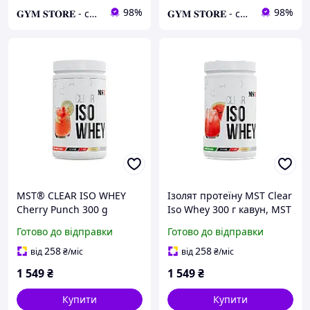
98%
98%
𝐆𝐘𝐌 𝐒𝐓𝐎𝐑𝐄 - спортивні добавки
𝐆𝐘𝐌 𝐒𝐓𝐎𝐑𝐄 - спортивні добавки
MST® CLEAR ISO WHEY
Ізолят протеїну MST Clear
Cherry Punch 300 g
Iso Whey 300 г кавун, MST
протеїн ізолят
ізолят 83% білка
Готово до відправки
Готово до відправки
258
258
від
₴
/міс
від
₴
/міс
1 549
₴
1 549
₴
Купити
Купити