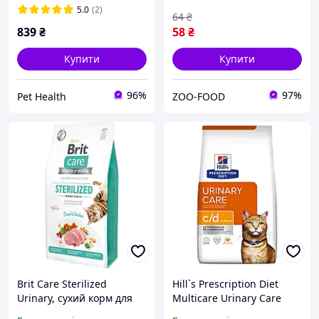
системи (шматочки) 85 г
5.0
(2)
64
₴
839
₴
58
₴
Купити
Купити
96%
97%
Pet Health
ZOO-FOOD
Brit Care Sterilized
Hill`s Prescription Diet
Urinary, сухий корм для
Multicare Urinary Care
стерилізованих котів (7
сухий корм для котів при