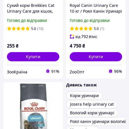
Сухий корм Brekkies Cat
Royal Canin Urinary Care
Urinary Care для кішок,
10 кг / Роял Канін Уринарі
профілактика
Кеа 10 кг корм для кішок
Готово до відправки
Готово до відправки
сечокам'яної хвороби з
(132706-12)
куркою 1 кг (на вагу)
5.0
(10)
5.0
(1)
792
від
₴
/міс
255
₴
4 750
₴
Купити
Купити
91%
96%
ЗооКраїна
ZooOпт
Дивись також
Корм уринари
Josera help urinary cat
Вологий корм уринарі
Роял канін уринари вологий