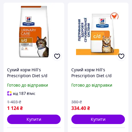
Сухий корм Hill's
Сухий корм Hill's
Prescription Diet s/d
Prescription Diet c/d
Urinary Care для кішок
Multicare Urinary Care для
Готово до відправки
Готово до відправки
куркою 1.5 кг
кішок з куркою 0.4 кг
187
від
₴
/міс
1 403
₴
380
₴
1 124
₴
334
.40
₴
Купити
Купити