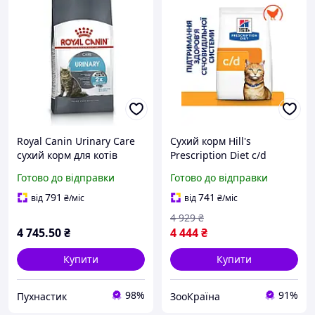
Royal Canin Urinary Care
Сухий корм Hill's
сухий корм для котів
Prescription Diet c/d
здоров'я сечовивідних
Multicare Urinary Care для
Готово до відправки
Готово до відправки
шляхів ( 10 кг)
кішок з куркою 8 кг
791
741
від
₴
/міс
від
₴
/міс
4 929
₴
4 745
.50
₴
4 444
₴
Купити
Купити
98%
91%
Пухнастик
ЗооКраїна