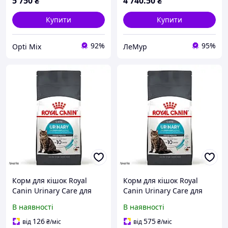
5 750
₴
4 740
.50
₴
Купити
Купити
92%
95%
Opti Mix
ЛеМур
Корм для кішок Royal
Корм для кішок Royal
Canin Urinary Care для
Canin Urinary Care для
підтримки сечовидільної
підтримки сечовидільної
В наявності
В наявності
системи, 2 кг
системи, 10 кг
126
575
від
₴
/міс
від
₴
/міс