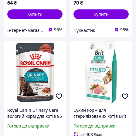
85 г (TDZ71714)
64
₴
70
₴
Купити
Купити
96%
98%
Інтернет-магазин Danio
Пухнастик
Royal Canin Urinary Care
Сухий корм для
вологий корм для котів 85
стерилізованих котів Brit
г
Care Cat GF Sterilized
Готово до відправки
Готово до відправки
Urinary Health з куркою 7
кг
408
від
₴
/міс