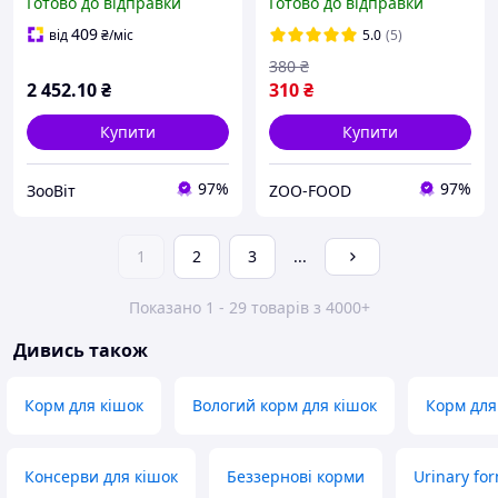
Готово до відправки
Готово до відправки
кг) курка
сечокам'яній хворобі 8 кг
409
від
₴
/міс
5.0
(5)
380
₴
2 452
.10
₴
310
₴
Купити
Купити
97%
97%
ЗооВіт
ZOO-FOOD
1
2
3
...
Показано 1 - 29 товарів з 4000+
Дивись також
Корм для кішок
Вологий корм для кішок
Корм для
Консерви для кішок
Беззернові корми
Urinary fo