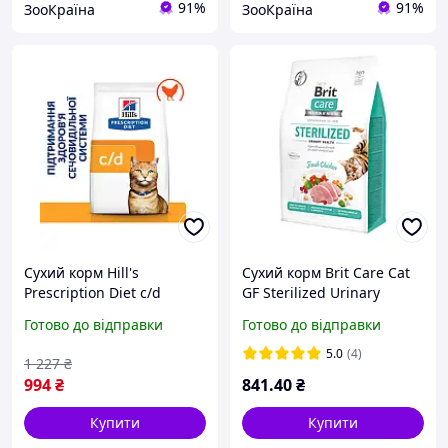
91%
91%
ЗооКраїна
ЗооКраїна
Сухий корм Hill's
Сухий корм Brit Care Cat
Prescription Diet c/d
GF Sterilized Urinary
Multicare Urinary Care для
Health для
Готово до відправки
Готово до відправки
кішок з куркою 1.5 кг
стерилізованих кішок
(курка) 2 кг
5.0
(4)
1 227
₴
994
₴
841
.40
₴
Купити
Купити