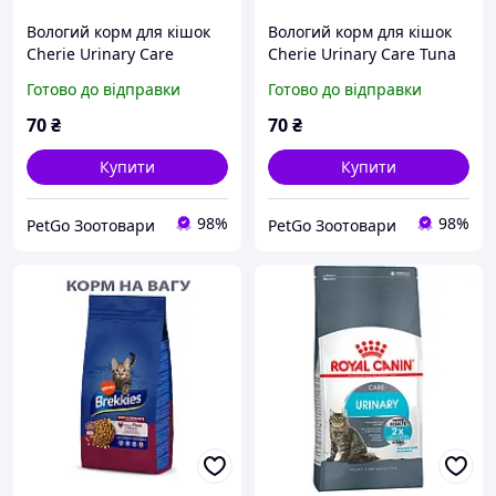
Вологий корм для кішок
Вологий корм для кішок
Cherie Urinary Care
Cherie Urinary Care Tuna
Chiсken & Pumpkin - мікс
& Carrot - Вологий корм
Готово до відправки
Готово до відправки
курки і гарбуза в соусі для
мікс тунця з морквою в
дорослих котів 80 г
соусі для дорослих котів
70
₴
70
₴
80 г
Купити
Купити
98%
98%
PetGo Зоотовари
PetGo Зоотовари