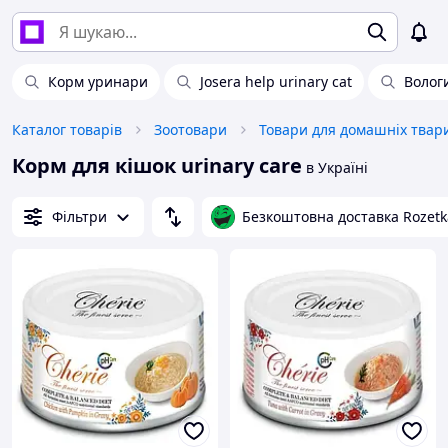
Корм уринари
Josera help urinary cat
Волог
Каталог товарів
Зоотовари
Корм для кішок urinary care
в Україні
Фільтри
Безкоштовна доставка Rozetk