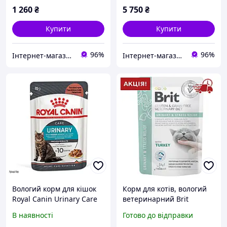
1 260
₴
5 750
₴
Купити
Купити
96%
96%
Інтернет-магазин Danio
Інтернет-магазин Danio
Вологий корм для кішок
Корм для котів, вологий
Royal Canin Urinary Care
ветеринарний Brit
Gravy для підтримки
VetDiets GF Urinary and
В наявності
Готово до відправки
здоров'я сечовивідних
Stress Relief з індичкою,