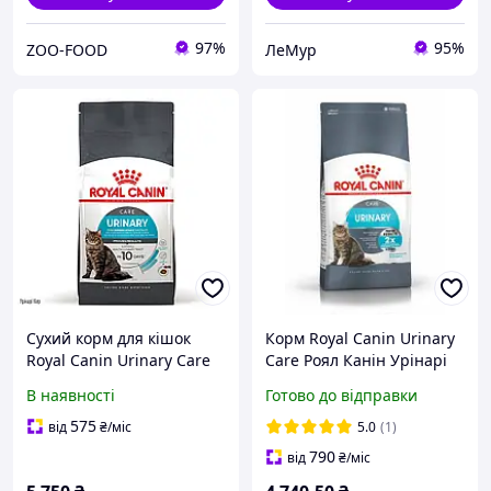
97%
95%
ZOO-FOOD
ЛеМур
Сухий корм для кішок
Корм Royal Canin Urinary
Royal Canin Urinary Care
Care Роял Канін Урінарі
профілактика
Кеа для котів
В наявності
Готово до відправки
сечокам`яної хвороби, 10
профілактика МКБ 10 кг
кг
575
від
₴
/міс
5.0
(1)
790
від
₴
/міс