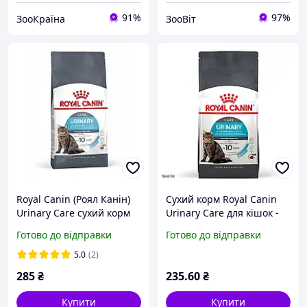
91%
97%
ЗооКраїна
ЗооВіт
Royal Canin (Роял Канін)
Сухий корм Royal Canin
Urinary Care сухий корм
Urinary Care для кішок -
для дорослих кішок
400 г
Готово до відправки
Готово до відправки
профілактика
сечокам'яної хвороби 2 кг
5.0
(2)
285
₴
235
.60
₴
Купити
Купити