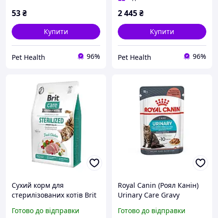
53
₴
2 445
₴
Купити
Купити
96%
96%
Pet Health
Pet Health
Сухий корм для
Royal Canin (Роял Канін)
стерилізованих котів Brit
Urinary Care Gravy
Care Sterilized Urinary
консерви для кішок
Готово до відправки
Готово до відправки
Health з куркою 2 кг
здоров'я сечовидільної