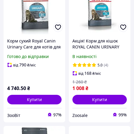
Корм сухий Royal Canin
Акція! Корм для кішок
Urinary Care для котів для
ROYAL CANIN URINARY
підтримки сечовивідної
CARE 1.6 кг + 400 г у
Готово до відправки
В наявності
системи 10 кг
подарунок
790
від
₴
/міс
5.0
(4)
168
від
₴
/міс
1 260
₴
4 740
.50
₴
1 008
₴
Купити
Купити
97%
99%
ЗооВіт
Zoosale