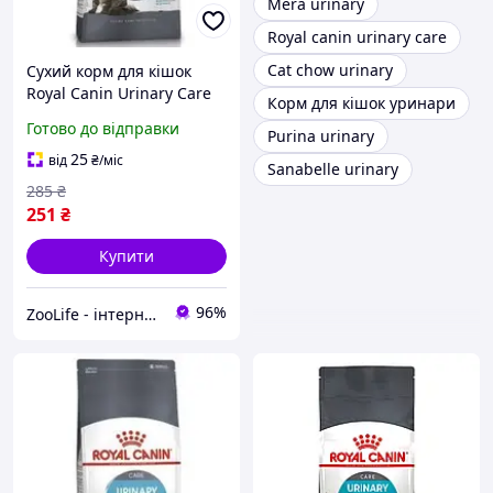
Mera urinary
Royal canin urinary care
Cat chow urinary
Сухий корм для кішок
Royal Canin Urinary Care
Корм для кішок уринари
400 г для підтримки
Готово до відправки
Purina urinary
сечовидільної системи з
домашнім птахом
25
від
₴
/міс
Sanabelle urinary
285
₴
251
₴
Купити
96%
ZooLife - інтернет-магазин товарів для тварин