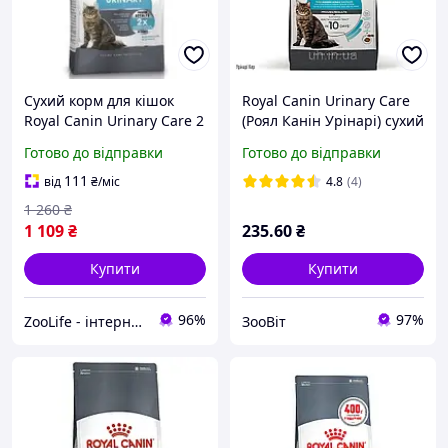
Сухий корм для кішок
Royal Canin Urinary Care
Royal Canin Urinary Care 2
(Роял Канін Урінарі) сухий
кг для підтримки
корм для котів для
Готово до відправки
Готово до відправки
сечовидільної системи
здоров'я сечовивідних
(домашній птах)
шляхів, 400 гр
111
від
₴
/міс
4.8
(4)
1 260
₴
1 109
₴
235
.60
₴
Купити
Купити
96%
97%
ZooLife - інтернет-магазин товарів для тварин
ЗооВіт