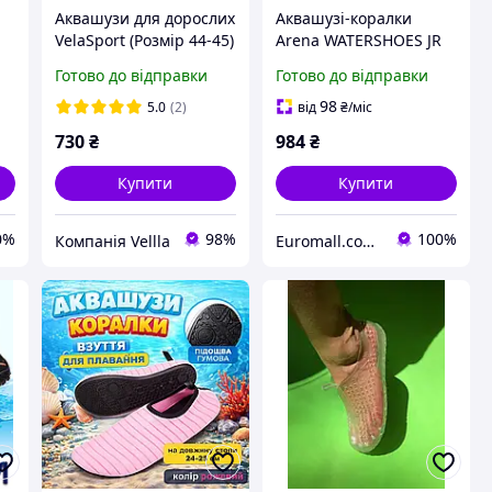
Аквашузи для дорослих
Аквашузі-коралки
VelaSport (Розмір 44-45)
Arena WATERSHOES JR
ий
тапочки для моря, 28-
темно-сірий, салатовий
Готово до відправки
Готово до відправки
29,2 см взуття для
Діти 33 005294-100
пляжу Коралки Сині
98
5.0
(2)
від
₴
/міс
730
₴
984
₴
Купити
Купити
0%
98%
100%
Компанія Vellla
Euromall.com.ua