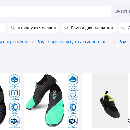
Знайти
чі
Аквашузы чоловічі
Взуття для плавання
ля спортсменів
Взуття для спорту та активного відпочинку
Взутт