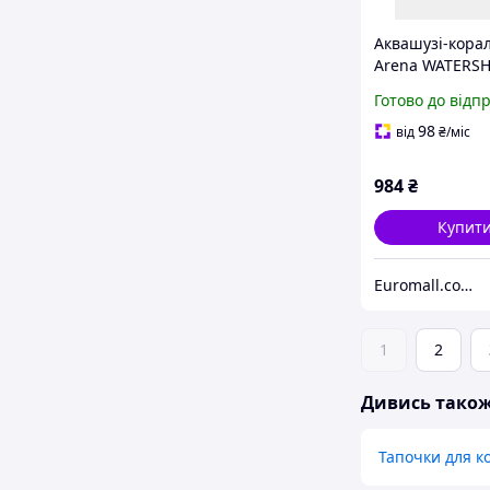
Аквашузі-кора
Arena WATERSH
темно-сірий, с
Готово до відп
Діти 35 005294
98
від
₴
/міс
984
₴
Купит
Euromall.com.ua
1
2
Дивись тако
Тапочки для к