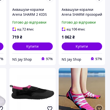
Аквашузи-коралки
Аквашузи-коралки
Arena SHARM 2 KIDS
Arena SHARM прозорий
т
POLYBAG прозорий Діт
Уні 43
Готово до відправки
Готово до відправки
27
72
106
від
₴
/міс
від
₴
/міс
719
₴
1 062
₴
Купити
Купити
7%
97%
97%
NS Jay Shop
NS Jay Shop