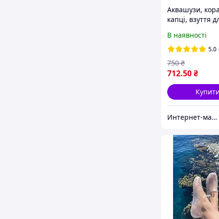
Аквашузи, кора
капці, взуття 
та коралів. А-2
В наявності
35, 36, 37, 38, 3
42, 43, 44, 45, 4
5.0
750
₴
712
.50
₴
Купит
Интернет-магазин "Акватим"