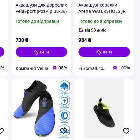
Аквашузи для дорослих
Аквашузі-коралки
VelaSport (Розмір 38-39)
Arena WATERSHOES JR
ий
тапочки для моря 24,1-
темно-сірий, салатовий
Готово до відправки
Готово до відправки
25,2 см взуття для
Діти 31 005294-100
пляжу Коралки Зелені
98
від
₴
/міс
730
₴
984
₴
Купити
Купити
0%
98%
100%
Компанія Vellla
Euromall.com.ua