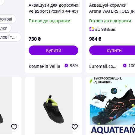
и
Аквашузи для дорослих
Аквашузі-коралки
VelaSport (Розмір 44-45)
Arena WATERSHOES JR
капці для моря 28-29,2
темно-сірий, салатов
конові
Готово до відправки
Готово до відправки
см взуття для пляжу
Діти 32 005294-100
алки
Коралки Зелені
98
від
₴
/міс
Аквашузы коралові тапочки
730
₴
984
₴
Купити
Купити
98%
10
Компанія Vellla
Euromall.com.ua