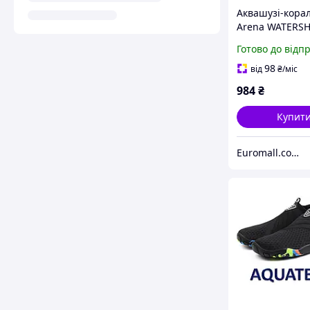
Аквашузі-кора
Arena WATERSH
темно-сірий, с
Готово до відп
Діти 34 005294
98
від
₴
/міс
984
₴
Купит
Euromall.com.ua