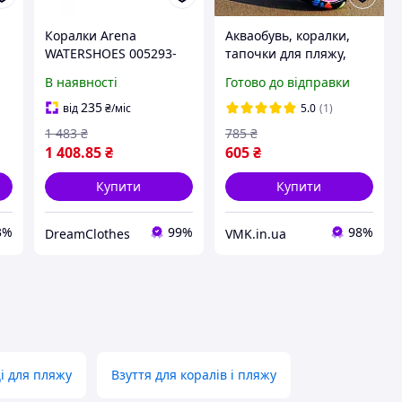
Коралки Arena
Акваобувь, коралки,
WATERSHOES 005293-
тапочки для пляжу,
200
пікніка, басейну
В наявності
Готово до відправки
(ШУЗ-03) Різні розміри і
кольори
235
від
₴
/міс
5.0
(1)
1 483
₴
785
₴
1 408
.85
₴
605
₴
Купити
Купити
3%
99%
98%
DreamClothes
VMK.in.ua
і для пляжу
Взуття для коралів і пляжу