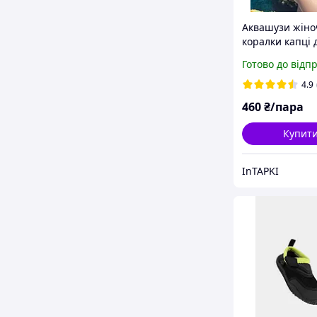
Аквашузи жіно
коралки капці 
плаваня та дай
Готово до відп
4.9
460
₴/пара
Купит
InTAPKI