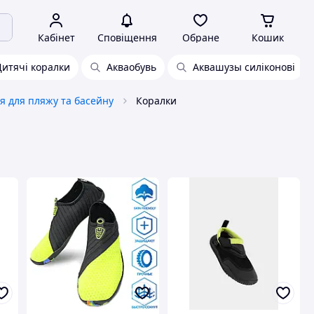
Кабінет
Сповіщення
Обране
Кошик
Дитячі коралки
Акваобувь
Аквашузы силіконові
я для пляжу та басейну
Коралки