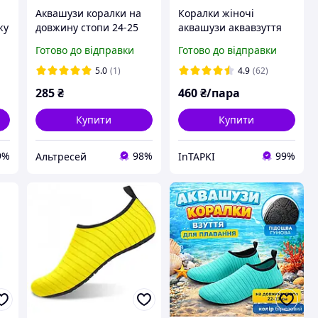
Аквашузи коралки на
Коралки жіночі
жу
довжину стопи 24-25
аквашузи аквавзуття
,
см рожеві коралки
капці для коралів
Готово до відправки
Готово до відправки
42,
Аквавзу взуття для
плавання унісекс
5.0
(1)
4.9
(62)
285
₴
460
₴/пара
Купити
Купити
9%
98%
99%
Альтресей
InTAPKI