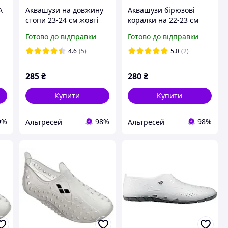
A
Аквашузи на довжину
Аквашузи бірюзові
стопи 23-24 см жовті
коралки на 22-23 см
кірки Аквавзу взуття
довжина
Готово до відправки
Готово до відправки
для плавання унісекс
стопиАквавзуття взуття
для пляжу для
4.6
(5)
5.0
(2)
дорослих і дітей
285
₴
280
₴
Купити
Купити
9%
98%
98%
Альтресей
Альтресей