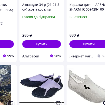
лки,
Аквашузи 34 р (21-21.5
Коралки дитячі AREN
для пляжу
см) жовті коралки
SHARM JR 009428-100
4 Розмір
Аквавзу взуття для
Arena 29 Білий
Готово до відправки
В наявності
9, 40, 41,
плавання унісекс
6)
(2)
285
₴
880
₴
и
Купити
Купити
99%
98%
8
Альтресей
Інтернет магазин LISPO