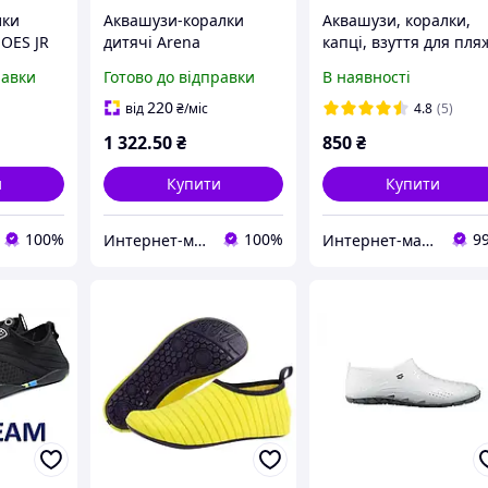
лки
Аквашузи-коралки
Аквашузи, коралки,
OES JR
дитячі Arena
капці, взуття для пля
алатовий
WATERSHOES JR розмір
та коралів. Размер 35
равки
Готово до відправки
В наявності
-100
30 Чорний взуття для
36, 37, 38, 39, 40, 41, 
моря, пляжу, басейну,
43, 44, 45, 46
220
від
₴
/міс
4.8
(5)
плавання
1 322
.50
₴
850
₴
и
Купити
Купити
100%
100%
9
Интернет-магазин U-Way — в один клік до мети.
Интернет-магазин "Акватим"