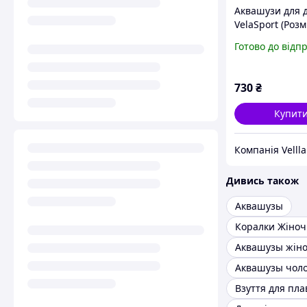
Аквашузи для 
VelaSport (Розм
тапочки для мо
Готово до відп
27,9 см взуття 
пляжу Коралки
730
₴
Купит
Компанія Vellla
Дивись також
Аквашузы
Коралки Жіноч
Аквашузы жіно
Аквашузы чоло
Взуття для пл