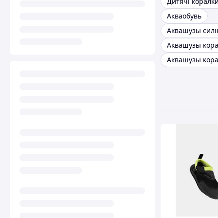
Дитячі коралк
Акваобувь
Аквашузы силі
Аквашузы кор