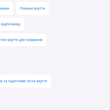
ралки
Пляжне взуття
 відпочинку
тне взуття для плавання
е та підліткове літнє взуття