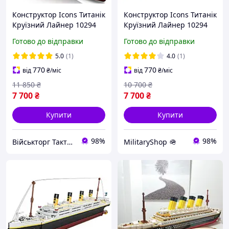
Конструктор Icons Титанік
Конструктор Icons Титанік
Круїзний Лайнер 10294
Круїзний Лайнер 10294
Titanic корабель
Titanic корабель
Готово до відправки
Готово до відправки
величезна модель
величезна модель
5.0
(1)
4.0
(1)
770
770
від
₴
/міс
від
₴
/міс
11 850
₴
10 700
₴
7 700
₴
7 700
₴
Купити
Купити
98%
98%
Військторг Тактичне спорядження
MilitaryShop 🪖