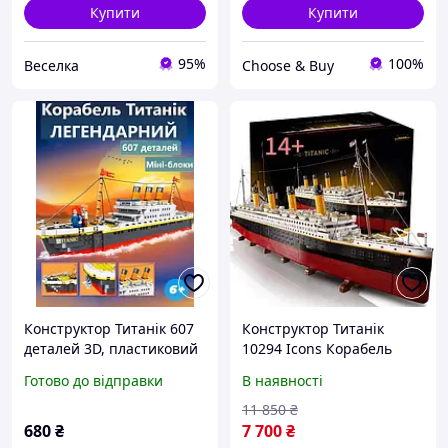
Купити
Купити
95%
100%
Веселка
Сhoose & Buy
Конструктор Титанік 607
Конструктор Титанік
деталей 3D, пластиковий
10294 Icons Корабель
великий корабель 32 см,
Titanic, 9090 деталей,
Готово до відправки
В наявності
розвиваючий, для дітей 4
велика колекційна
14 років
модель
11 850
₴
680
₴
7 700
₴