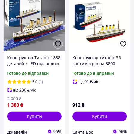
Конструктор Титанік 1888
Конструктор титанік 55
деталей з LED підсвіткою
сантиметрів на 3800
56 см корабель великий,
деталей, корабель
Готово до відправки
Готово до відправки
реалістична модель
TITANIC
лайнера для дітей і
91
5.0
(1)
від
₴
/міс
дорослих колекцій
230
від
₴
/міс
2 000
₴
1 380
₴
912
₴
Купити
Купити
95%
96%
Джавелін
Санта Бос