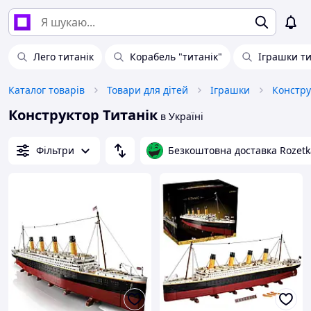
Лего титанік
Корабель "титанік"
Іграшки ти
Каталог товарів
Товари для дітей
Іграшки
Констру
Конструктор Титанік
в Україні
Фільтри
Безкоштовна доставка Rozetk