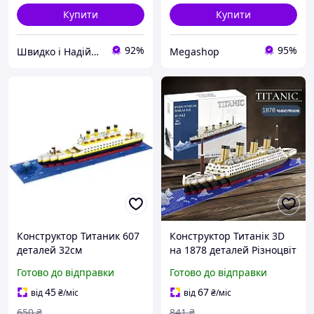
Купити
Купити
92%
95%
Швидко і Надійно
Megashop
Конструктор Титаник 607
Конструктор Титанік 3D
деталей 32см
на 1878 деталей Різноцвіт
Готово до відправки
Готово до відправки
45
67
від
₴
/міс
від
₴
/міс
650
₴
841
₴