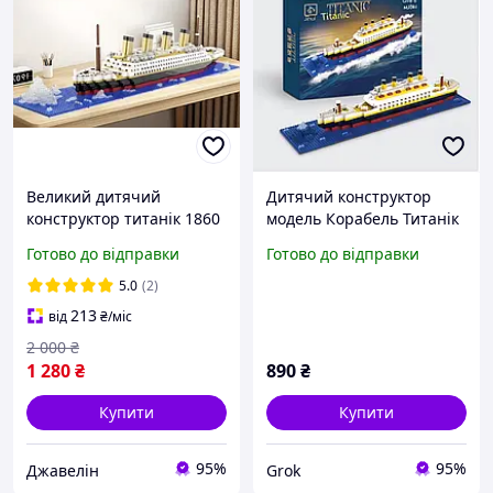
Великий дитячий
Дитячий конструктор
конструктор титанік 1860
модель Корабель Титанік
деталей, конструктор для
на 607 деталей,
Готово до відправки
Готово до відправки
дітей корабель
конструктор корабель
декоративний титанік
5.0
(2)
213
від
₴
/міс
2 000
₴
1 280
₴
890
₴
Купити
Купити
95%
95%
Джавелін
Grok