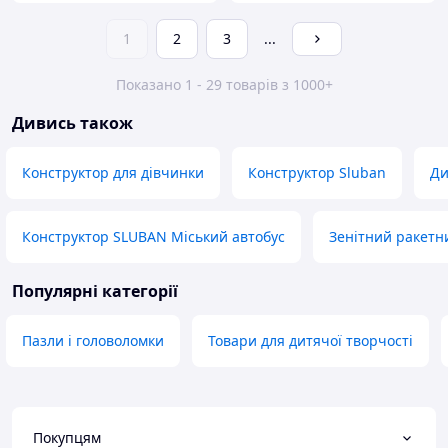
1
2
3
...
Показано 1 - 29 товарів з 1000+
Дивись також
Конструктор для дівчинки
Конструктор Sluban
Ди
Конструктор SLUBAN Міський автобус
Зенітний ракетн
Популярні категорії
Пазли і головоломки
Товари для дитячої творчості
Покупцям