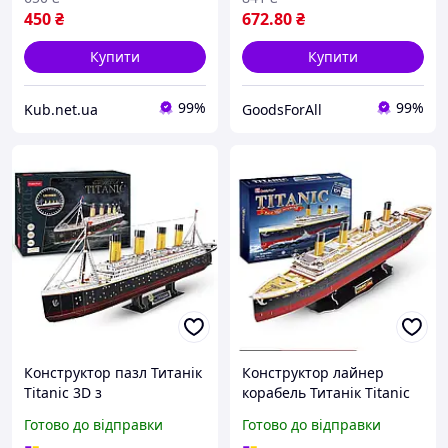
450
₴
672
.80
₴
Купити
Купити
99%
99%
Kub.net.ua
GoodsForAll
Конструктор пазл Титанік
Конструктор лайнер
Titanic 3D з
корабель Титанік Titanic
підсвічуванням CubicFun
3D Cubic Fun лайнер 113
Готово до відправки
Готово до відправки
266 дет Різнокольоровий
деталей Різнокольоровий