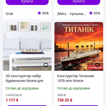
Купити
Купити
95%
95%
Grok
JMALL - іграшки та товари для детей
3D конструктор-набір
Конструктор Титанник
будівельних блоків для
1878 міні блоків
збирання моделі корабля
Готово до відправки
Готово до відправки
Титанник 1860 деталей
для дітей від 8 років
1 675
.50
₴
769
₴
FLAME
1 117
₴
730
.55
₴