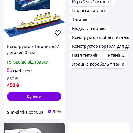
Корабель "титанік"
Іграшки титанік
Титанік
Модель титаніка
Конструктор sluban титанік
Конструктор корабля для до
Конструктор Титаник 607
деталей 32см
Пазл титанік
Титанік 2
Готово до відправки
Іграшка корабель тітанік
45
від
₴
/міс
650
₴
450
₴
Купити
99%
Sim-simka.com.ua