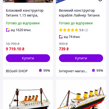
Блоковий конструктор
Великий конструктор
Титанік 1.15 метра,
корабля Лайнер Титанік
9090PCS
1878 деталей чорний
Готово до відправки
Готово до відправки
1620
від
₴
/міс
5.0
(2)
74
від
₴
/міс
10 799
₴
999
₴
9 719
.10
₴
739
₴
Купити
Купити
99%
99%
BIGsell-SHOP
Інтернет-магазин Технорай