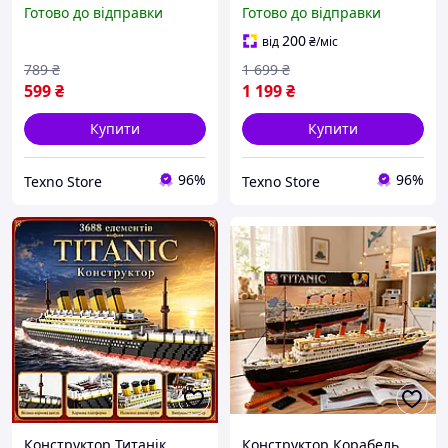
корабель лайнер 3D
Titanic 3D модель іграшка
Готово до відправки
Готово до відправки
модель набір для дітей
набір для складання
подарунок
дитячий подарунок у
200
від
₴
/міс
стилі LEGO
789
₴
1 699
₴
599
₴
1 199
₴
Купити
Купити
96%
96%
Texno Store
Texno Store
Конструктор Титанік
Конструктор Корабель