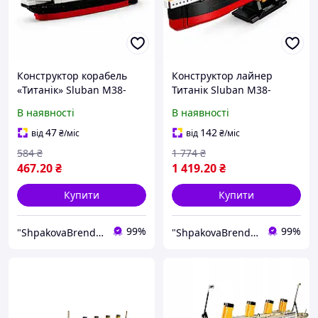
Конструктор корабель
Конструктор лайнер
«Титанік» Sluban M38-
Титанік Sluban M38-
B0576 модель
B1551, 378 деталей, 38 см,
В наявності
В наявності
легендарного лайнера,
масштаб 1:700, модель
194 деталі, 6+
корабля для дітей 8+, арт.
47
142
від
₴
/міс
від
₴
/міс
M38-B1551
584
₴
1 774
₴
467
.20
₴
1 419
.20
₴
Купити
Купити
99%
99%
"ShpakovaBrend - інтернет магазин брендових подарунків"
"ShpakovaBrend - інтернет магазин брендових подарунків"