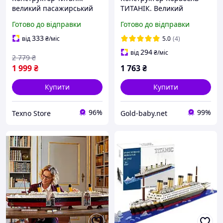
великий пасажирський
ТИТАНІК. Великий
лайнер корабель
круїзний Лайнер для
Готово до відправки
Готово до відправки
колекційна модель для
хлопчиків 1012 деталей
складання 3688 деталей
SLUBAN M38-B0577
333
від
₴
/міс
5.0
(4)
294
від
₴
/міс
2 779
₴
1 999
₴
1 763
₴
Купити
Купити
96%
99%
Texno Store
Gold-baby.net