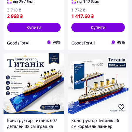
297
142
від
₴
/міс
від
₴
/міс
3 710
₴
1 772
₴
2 968
₴
1 417
.60
₴
Купити
Купити
99%
99%
GoodsForAll
GoodsForAll
Конструктор Титанік 607
Конструктор Титанік 56
деталей 32 см іграшка
см корабель лайнер