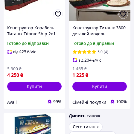
Конструктор Корабель
Конструктор Титанік 3800
Титанік Titanic Ship 2в1
деталей модель
2022 деталей
розкішного круїзного
Готово до відправки
Готово до відправки
лайнера (8802)
425
від
₴
/міс
5.0
(4)
204
від
₴
/міс
5 900
₴
1 465
₴
4 250
₴
1 225
₴
Купити
Купити
99%
100%
AVall
Сімейні покупки
Дивись також
Лего титанік