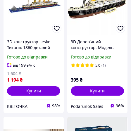
3D конструктор Lesko
3D Дерев'яний
Титанік 1860 деталей
конструктор. Модель
набір будівельних блоків
корабель Титанік
Готово до відправки
Готово до відправки
для хлопчиків від 8 років
іграшка для KVI_12
199
від
₴
/міс
5.0
(1)
1 604
₴
1 194
₴
395
₴
Купити
Купити
98%
96%
КВІТОЧКА
Podarunok Sales