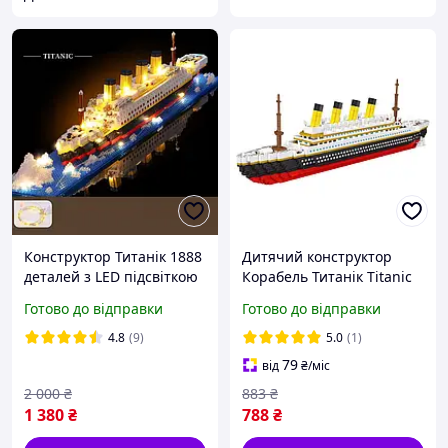
Конструктор Титанік 1888
Дитячий конструктор
деталей з LED підсвіткою
Корабель Титанік Titanic
56 см великий корабель
Passenger Liner 3800
Готово до відправки
Готово до відправки
для дітей і дорослих,
деталей
розвиваючий набір,
4.8
(9)
5.0
(1)
подарунок
79
від
₴
/міс
2 000
₴
883
₴
1 380
₴
788
₴