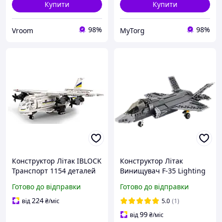
Купити
Купити
98%
98%
Vroom
MyTorg
Конструктор Літак IBLOCK
Конструктор Літак
Транспорт 1154 деталей
Винищувач F-35 Lighting
(PL-921-396)
646 деталей
Готово до відправки
Готово до відправки
224
від
₴
/міс
5.0
(1)
99
від
₴
/міс