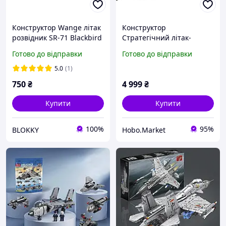
Конструктор Wange літак
Конструктор
розвідник SR-71 Blackbird
Стратегічний літак-
Чорний дрізд військова
розвідник SR-71 Blackbird
Готово до відправки
Готово до відправки
техніка авіація ,183
на 1733 деталі Reobrix
деталі, Чорний
33041
5.0
(1)
750
₴
4 999
₴
Купити
Купити
100%
95%
BLOKKY
Hobo.Market