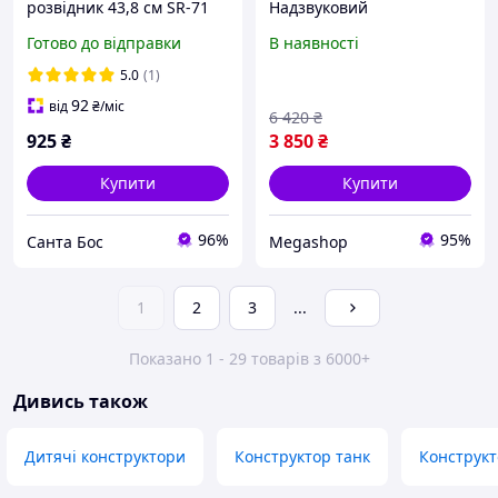
розвідник 43,8 см SR-71
Надзвуковий
Blackbird військовий літак
пасажирський літак,
Готово до відправки
В наявності
183 дет військова техніка
конструктор AIRBUS, 2083
- авіація
деталі
5.0
(1)
92
від
₴
/міс
6 420
₴
925
₴
3 850
₴
Купити
Купити
96%
95%
Санта Бос
Megashop
1
2
3
...
Показано 1 - 29 товарів з 6000+
Дивись також
Дитячі конструктори
Конструктор танк
Конструкт