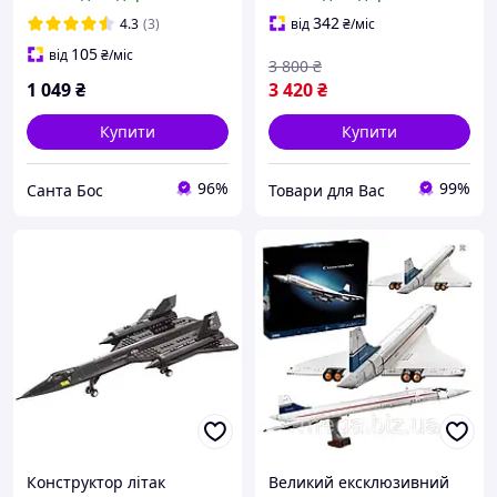
машинки
342
4.3
(3)
від
₴
/міс
105
від
₴
/міс
3 800
₴
1 049
₴
3 420
₴
Купити
Купити
96%
99%
Санта Бос
Товари для Вас
Конструктор літак
Великий ексклюзивний