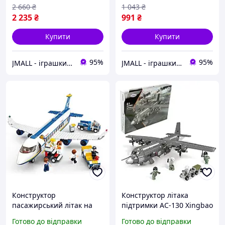
2 660
₴
1 043
₴
2 235
₴
991
₴
Купити
Купити
95%
95%
JMALL - іграшки та товари для детей
JMALL - іграшки та товари для детей
Конструктор
Конструктор літака
пасажирський літак на
підтримки AC-130 Xingbao
463 деталі, 7 фігурок і 2
XB-06023 на 1713 деталей
Готово до відправки
Готово до відправки