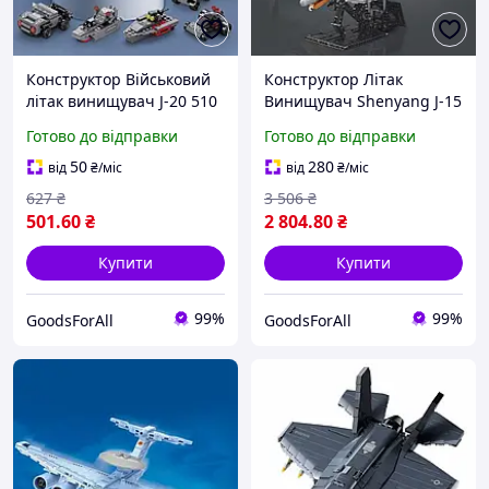
Конструктор Військовий
Конструктор Літак
літак винищувач J-20 510
Винищувач Shenyang J-15
деталі 8 в 1
з рухомими деталями
Готово до відправки
Готово до відправки
підставка 2062 дит. Сірий
50
280
від
₴
/міс
від
₴
/міс
627
₴
3 506
₴
501
.60
₴
2 804
.80
₴
Купити
Купити
99%
99%
GoodsForAll
GoodsForAll