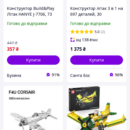
Конструктор Build&Play
Конструктор літак 3 в 1 на
Літак HANYE J-7706, 73
697 деталей, 30
елементи buzyna
сантиметрів літаків з
Готово до відправки
Готово до відправки
вежою управління
5.0
(2)
138
від
₴
/міс
447
₴
357
₴
1 375
₴
Купити
Купити
91%
96%
Бузина
Санта Бос