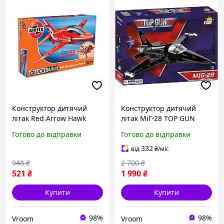
Конструктор дитячий
Конструктор дитячий
літак Red Arrow Hawk
літак МіГ-28 TOP GUN
Quickbuild Airfix J6018
COBI 5859
Готово до відправки
Готово до відправки
332
від
₴
/міс
948
₴
2 700
₴
521
₴
1 990
₴
Купити
Купити
98%
98%
Vroom
Vroom