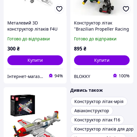
Металевий 3D
Конструктор літак
конструктор літаків F4U
"Brazilian Propeller Racing
CORSAIR
Aircraft" Mould King
Готово до відправки
Готово до відправки
бразильський
пропелерний гоночний ,
300
₴
895
₴
562 деталі
Купити
Купити
94%
100%
Інтернет-магазин "ТЕХНОРЕКОРД"
BLOKKY
Дивись також
Конструктор літак-мрія
Авіаконструктор
Конструктор літак f16
Конструктор літаків для доро