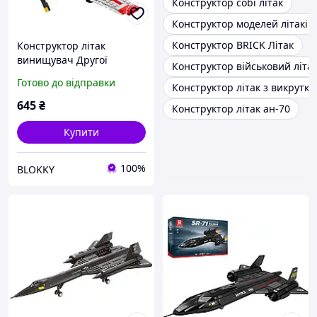
Конструктор cobi літак
Конструктор моделей літаків
Конструктор BRICK Літак
Конструктор літак
винищувач Другої
Конструктор військовий літа
світової війни " P-51D
Готово до відправки
Конструктор літак з викрутк
Mustang Fighter " Mould
King , 396 деталей
645
₴
Конструктор літак ан-70
Купити
100%
BLOKKY