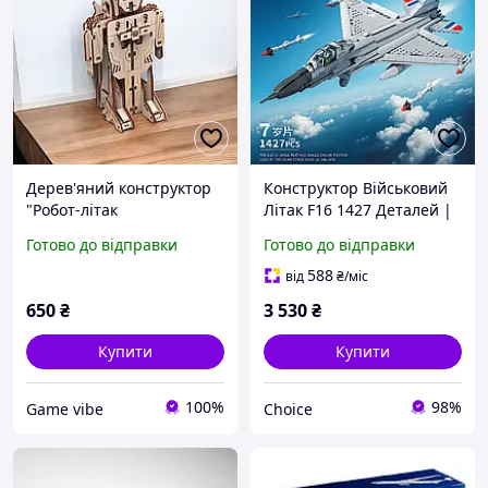
Дерев'яний конструктор
Конструктор Військовий
"Робот-літак
Літак F16 1427 Деталей |
трансформер" механічна
Конструктор на Військову
Готово до відправки
Готово до відправки
дерев'яна 3D-модель
Тематику || Choice
588
від
₴
/міс
650
₴
3 530
₴
Купити
Купити
100%
98%
Game vibe
Choice