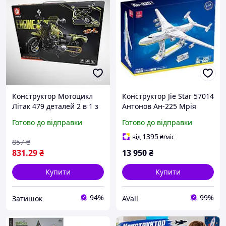
Конструктор Мотоцикл
Конструктор Jie Star 57014
Літак 479 деталей 2 в 1 з
Антонов Ан-225 Мрія
високою деталізацією ЗТК
5350 деталей
Готово до відправки
Готово до відправки
1395
від
₴
/міс
857
₴
831
.29
₴
13 950
₴
Купити
Купити
94%
99%
Затишок
AVall