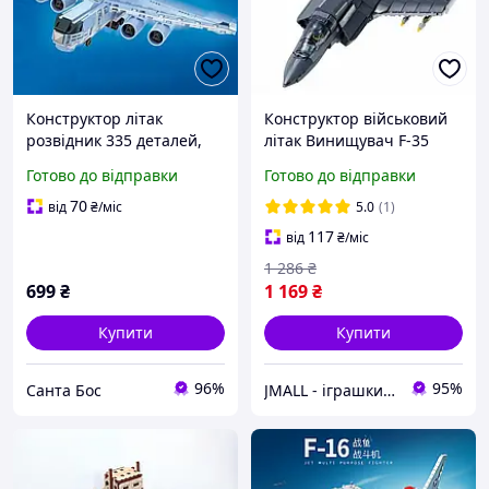
Конструктор літак
Конструктор військовий
розвідник 335 деталей,
літак Винищувач F-35
23,4 сантиметрів літаків
Sluban Model Bricks 705
Готово до відправки
Готово до відправки
деталей
70
від
₴
/міс
5.0
(1)
117
від
₴
/міс
1 286
₴
699
₴
1 169
₴
Купити
Купити
96%
95%
Санта Бос
JMALL - іграшки та товари для детей