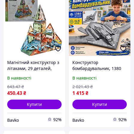
Магнітний конструктор з
Конструктор
літаками, 29 деталей,
бомбардувальник, 1380
CH1212 / Конструктор для
деталей, Сірий /
В наявності
В наявності
дітей / Дитячий
Конструктор для дітей /
конструктор
3D конструктор літак /
643
.47
₴
2 021
.43
₴
Дитячий конструктор
450
.43
₴
1 415
₴
винищувач
Купити
Купити
92%
92%
Bavko
Bavko