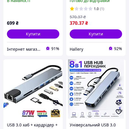
В наявності
Готово до відправки
USB No 26070510
1.0
(1)
570
.37
₴
699
₴
370
.37
₴
Купити
Купити
91%
92%
Інтернет магазин «Tovara.net»
Hallery
USB 3.0 хаб + кардрідер +
Універсальний USB 3.0