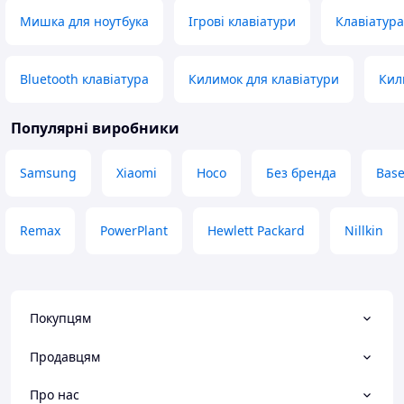
від випадкового з
Мишка для ноутбука
Ігрові клавіатури
Клавіатура
майже не користу
не випадає. Для 
треба просто вст
Bluetooth клавіатура
Килимок для клавіатури
Кил
кріплення, для з
90 градусів і крі
відстібається. Ко
Популярні виробники
кріплення компак
пів-керма. Нічого
Samsung
Xiaomi
Hoco
Без бренда
Bas
люфтить. Телефо
встановлювати в
горизонтально.
Remax
PowerPlant
Hewlett Packard
Nillkin
Переваги
Надійне, зручно 
займає багато міс
Недоліки
Мабуть трохи вис
Покупцям
Продавцям
Про нас