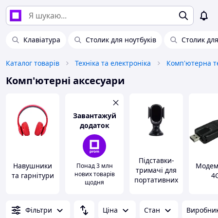
Клавіатура
Столик для ноутбуків
Столик для
Каталог товарів
Техніка та електроніка
Комп'ютерна те
Комп'ютерні аксесуари
Завантажуй
додаток
Підставки-
Навушники
Модем
Понад 3 млн
тримачі для
нових товарів
та гарнітури
4
портативних
щодня
пристроїв
Фільтри
Ціна
Стан
Виробни