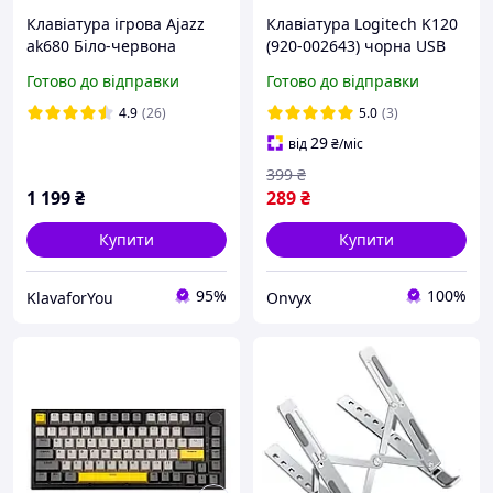
Клавіатура ігрова Ajazz
Клавіатура Logitech K120
ak680 Біло-червона
(920-002643) чорна USB
Готово до відправки
Готово до відправки
4.9
(26)
5.0
(3)
29
від
₴
/міс
399
₴
1 199
₴
289
₴
Купити
Купити
95%
100%
KlavaforYou
Onvyx