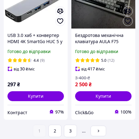
USB 3.0 хаб + конвертер
Бездротова механічна
HDMI 4K SmartGo HUC 5 у
клавіатура AULA F75
1 Док-станція
Gasket Reaper
Готово до відправки
Готово до відправки
4.4
(9)
5.0
(12)
30
417
від
₴
/міс
від
₴
/міс
3 400
₴
297
₴
2 500
₴
Купити
Купити
97%
100%
Контраст
Click&Go
1
2
3
...