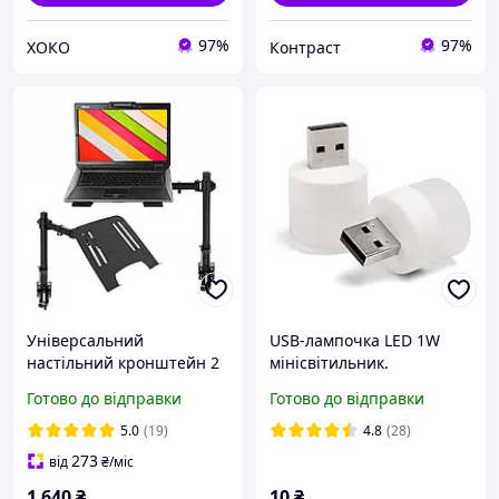
97%
97%
ХОКО
Контраст
Універсальний
USB-лампочка LED 1W
настільний кронштейн 2
мінісвітильник.
в 1 для ноутбука та
Портативна спідниця 1
Готово до відправки
Готово до відправки
монітора
ватів
5.0
(19)
4.8
(28)
273
від
₴
/міс
1 640
₴
10
₴