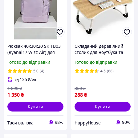
Рюкзак 40x30x20 SK TB03
Складаний дерев'яний
(Ryanair / Wizz Air) для
столик для ноутбука та
ручної поклажі,
планшета 60х40х30 см
Готово до відправки
Готово до відправки
подорожей Фіолетовий
HP227
5.0
(4)
4.5
(68)
135
від
₴
/міс
1 890
₴
360
₴
1 350
₴
288
₴
Купити
Купити
98%
90%
Твоя валізка
HappyHouse