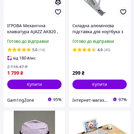
ІГРОВА Механічна
Складна алюмінієва
клавіатура AJAZZ AK820 ,
підставка для ноутбука з
із RGB підсвіткою
регульованою висотою
Готово до відправки
Готово до відправки
Bodasan (LT-SP)
5.0
(14)
4.9
(40)
180
від
₴
/міс
2 116
.47
₴
1 799
₴
299
₴
Купити
Купити
95%
97%
Gam1ngZone
Інтернет-магазин "4buy"