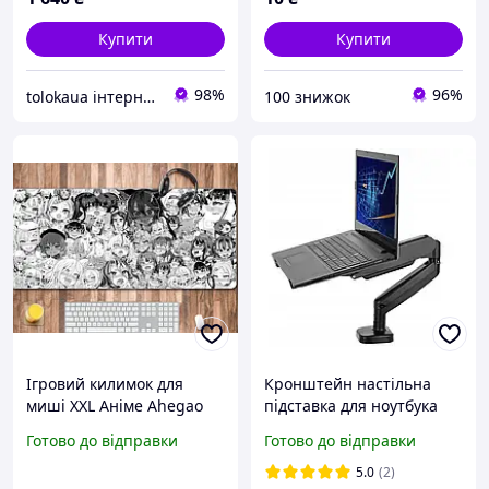
Купити
Купити
98%
96%
tolokaua інтернет-магазин товарів для дому
100 знижок
Ігровий килимок для
Кронштейн настільна
миші XXL Аніме Ahegao
підставка для ноутбука
(800х300х3 мм)
Cabletech 10" - 15,6"
Готово до відправки
Готово до відправки
5.0
(2)