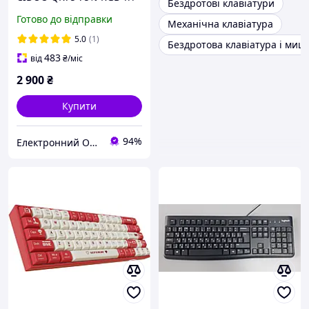
Бездротові клавіатури
Mode Gasket Mount Hot-
Готово до відправки
Механічна клавіатура
Swap біла
5.0
(1)
Бездротова клавіатура і миш
483
від
₴
/міс
2 900
₴
Купити
94%
Eлектронний Оазис