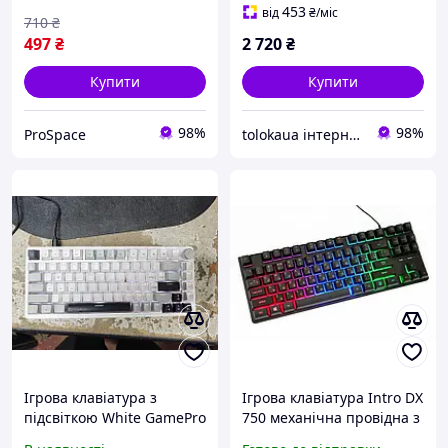
453
від
₴
/міс
710
₴
497
₴
2 720
₴
Купити
Купити
98%
98%
ProSpace
tolokaua інтернет-магазин товарів для дому
Ігрова клавіатура з
Ігрова клавіатура Intro DX
підсвіткою White GamePro
750 механічна провідна з
Genesis Silverlight MK126
RGB-підсвіткою