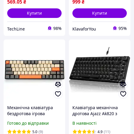
569
.05
₴
999
₴
Купити
Купити
98%
95%
TechLine
KlavaforYou
Механічна клавіатура
Клавіатура механічна
бездротова ігрова
дротова Ajazz Ak820 з
ZIYOULANG K68 блютуз 68
підсвіткою та підтримкою
Готово до відправки
В наявності
клавіш геймерська
HOT-SWAP Чорний
червоні свічі укр
5.0
(9)
4.9
(11)