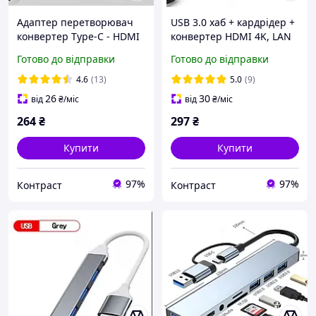
Адаптер перетворювач
USB 3.0 хаб + кардрідер +
конвертер Type-C - HDMI
конвертер HDMI 4K, LAN
4K + USB хаб + кардрідер
5 у 1 SmartGo док-станція
Готово до відправки
Готово до відправки
SmartGo 6 в 1
4.6
(13)
5.0
(9)
26
30
від
₴
/міс
від
₴
/міс
264
₴
297
₴
Купити
Купити
97%
97%
Контраст
Контраст