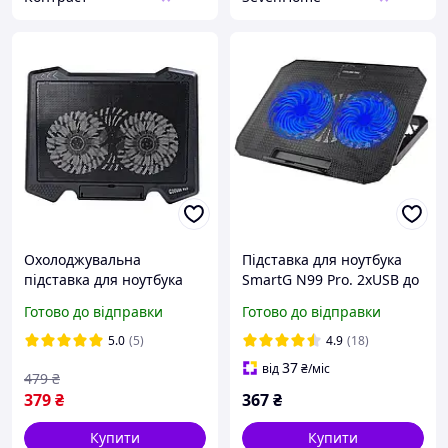
Охолоджувальна
Підставка для ноутбука
підставка для ноутбука
SmartG N99 Pro. 2xUSB до
XOKO NST-021 Black
17 дюймів, 2 вентилятори
Готово до відправки
Готово до відправки
5.0
(5)
4.9
(18)
37
від
₴
/міс
479
₴
379
₴
367
₴
Купити
Купити