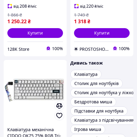
розкладка на свічках
208
220
від
₴
/міс
від
₴
/міс
1 866
₴
1 749
₴
1 250
.22
₴
1 318
₴
Купити
Купити
100%
100%
128K Store
🌟 PROSTOSHOP.TOP 🌟
Дивись також
Клавіатура
Столик для ноутбуків
Столик для ноутбука у ліжко
Бездротова миша
Підставки для ноутбука
Клавіатура з підсвічуванням
Ігрова миша
Клавіатура механічна
CIDOO QK75 75% RGB Tri-