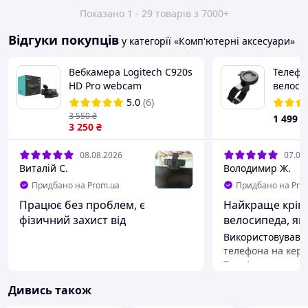
Показано 1 - 29 товарів з 7000+
Відгуки покупців
у категорії «Комп'ютерні аксесуари»
Вебкамера Logitech C920s
Телефо
HD Pro webcam
велоси
мотоци
5.0
(6)
3 550
₴
1 499
₴
3 250
₴
08.08.2026
07.08
Виталій С.
Володимир Ж.
Придбано на Prom.ua
Придбано на Pro
Працює без проблем, є
Найкраще кріп
фізичний захист від
велосипеда, яке
"підглядання"
Використовував д
телефона на керм
Телефон чудово т
їзди навіть по гру
Дивись також
Легко встановлюв
однією рукою, є з