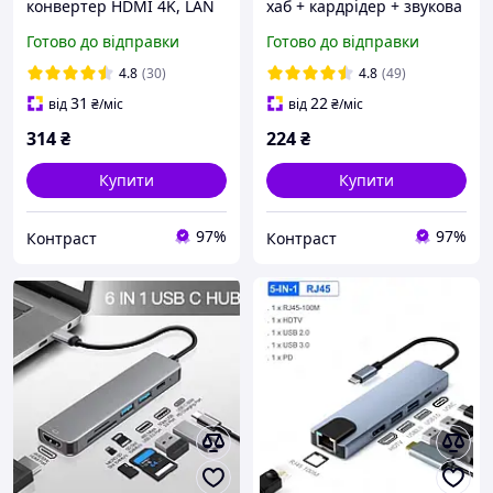
конвертер HDMI 4K, LAN
хаб + кардрідер + звукова
8 у 1 SmartGo
карта SmartGo 8в1 type-c
Готово до відправки
Готово до відправки
usb Hub
4.8
(30)
4.8
(49)
31
22
від
₴
/міс
від
₴
/міс
314
₴
224
₴
Купити
Купити
97%
97%
Контраст
Контраст