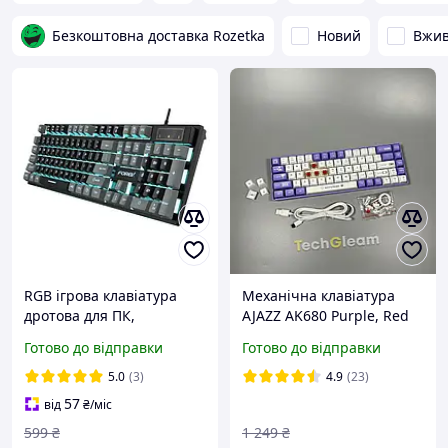
Безкоштовна доставка Rozetka
Новий
Вжи
RGB ігрова клавіатура
Механічна клавіатура
дротова для ПК,
AJAZZ AK680 Purple, Red
механічне відчуття
Switch, Rainbow LED, Hot-
Готово до відправки
Готово до відправки
клавіш, LED RGB
Swap
підсвітка, ергономічний
5.0
(3)
4.9
(23)
дизайн, антибризковий
57
від
₴
/міс
корпус
599
₴
1 249
₴