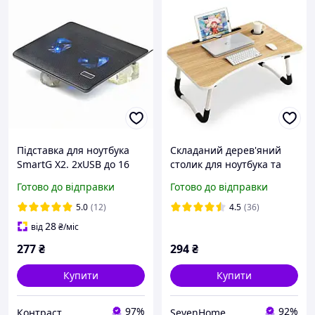
Підставка для ноутбука
Складаний дерев'яний
SmartG X2. 2xUSB до 16
столик для ноутбука та
дюймів, 2 вентилятори
планшета 60х40х30 см
Готово до відправки
Готово до відправки
SV227
5.0
(12)
4.5
(36)
28
від
₴
/міс
277
₴
294
₴
Купити
Купити
97%
92%
Контраст
SevenHome