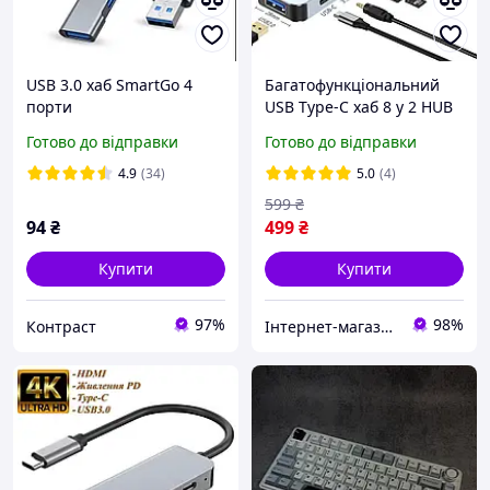
USB 3.0 хаб SmartGo 4
Багатофункціональний
порти
USB Type-C хаб 8 у 2 HUB
3.0 док-станція з 3,5 мм,
Готово до відправки
Готово до відправки
Card Reader
4.9
(34)
5.0
(4)
599
₴
94
₴
499
₴
Купити
Купити
97%
98%
Контраст
Інтернет-магазин «Gadgetarium»