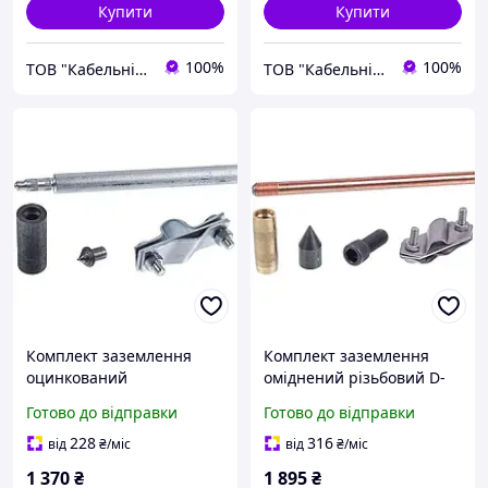
Купити
Купити
100%
100%
ТОВ "Кабельні системи"
ТОВ "Кабельні системи"
Комплект заземлення
Комплект заземлення
оцинкований
оміднений різьбовий D-
безмуфтовий
14,2 мм, L-1,5м GALMAR
Готово до відправки
Готово до відправки
заклепувальний D-20мм,
L-1,5м
228
316
від
₴
/міс
від
₴
/міс
1 370
₴
1 895
₴