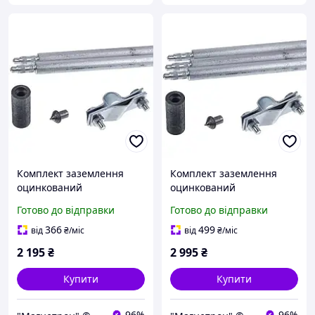
Комплект заземлення
Комплект заземлення
оцинкований
оцинкований
безмуфтовий
безмуфтовий
Готово до відправки
Готово до відправки
заклепувальний D-20мм,
заклепувальний D-20мм,
L-3м
L-4,5м
366
499
від
₴
/міс
від
₴
/міс
2 195
₴
2 995
₴
Купити
Купити
96%
96%