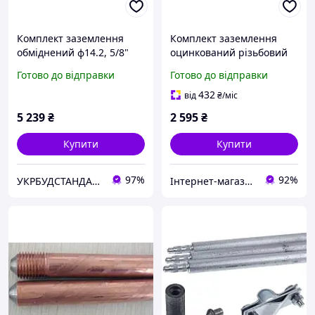
Комплект заземлення
Комплект заземлення
обміднений ф14.2, 5/8"
оцинкований різьбовий
Anchor L=7500 мм
D-16 мм, L-4,5м
Готово до відправки
Готово до відправки
432
від
₴
/міс
5 239
₴
2 595
₴
Купити
Купити
97%
92%
УКРБУДСТАНДАРТ
Інтернет-магазин "Сервіс-М"