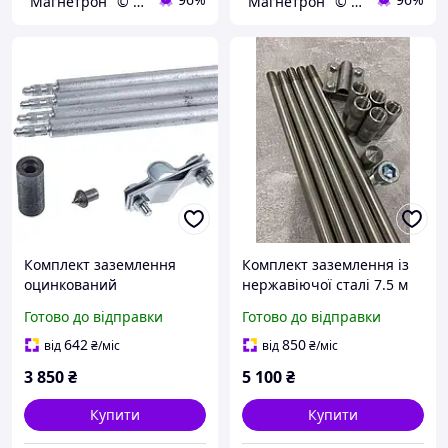
"Магнетрон" © Інтернет-магазин запчастин та аксесуарів для побутової техніки
"Магнетрон" © Інтернет-магазин запчастин та аксесуарів для побутової техніки
Комплект заземлення
Комплект заземлення із
оцинкований
нержавіючої сталі 7.5 м
безмуфтовий
Готово до відправки
Готово до відправки
заклепувальний D-20мм,
L-6м
642
850
від
₴
/міс
від
₴
/міс
3 850
₴
5 100
₴
Купити
Купити