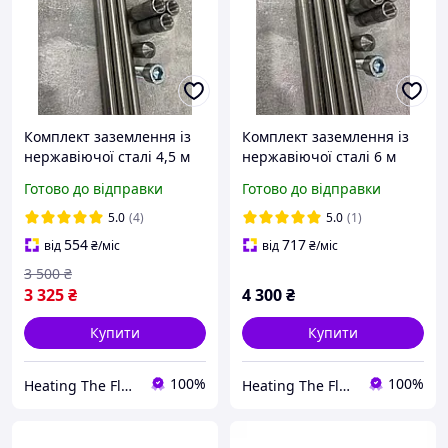
Комплект заземлення із
Комплект заземлення із
нержавіючої сталі 4,5 м
нержавіючої сталі 6 м
Готово до відправки
Готово до відправки
5.0
(4)
5.0
(1)
554
717
від
₴
/міс
від
₴
/міс
3 500
₴
3 325
₴
4 300
₴
Купити
Купити
100%
100%
Heating The Floor
Heating The Floor