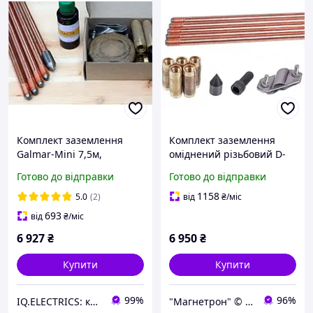
Комплект заземлення
Комплект заземлення
Galmar-Mini 7,5м,
оміднений різьбовий D-
сталевий мідний, для
14,2 мм, L-7,5м GALMAR
Готово до відправки
Готово до відправки
громовідводів та захисту
об'єктів.
1158
5.0
(2)
від
₴
/міс
693
від
₴
/міс
6 927
₴
6 950
₴
Купити
Купити
99%
96%
IQ.ELECTRICS: купити електрику оптом
"Магнетрон" © Інтернет-магазин запчастин та аксесуарів для побутової техніки