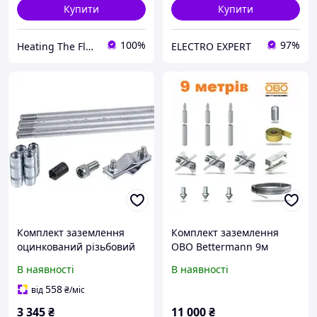
Купити
Купити
100%
97%
Heating The Floor
ELECTRO EXPERT
Комплект заземлення
Комплект заземлення
оцинкований різьбовий
OBO Bettermann 9м
D-16 мм, L-6м
(сталь оцинкована)
В наявності
В наявності
558
від
₴
/міс
3 345
₴
11 000
₴