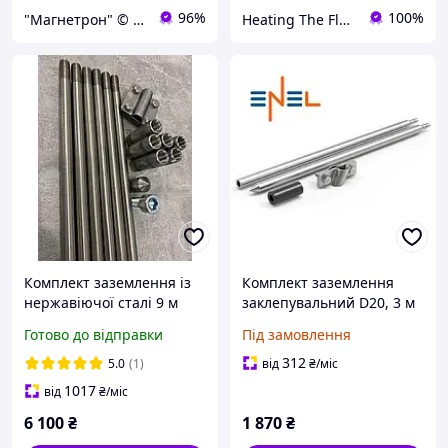
96%
100%
"Магнетрон" © Інтернет-магазин запчастин та аксесуарів для побутової техніки
Heating The Floor
Комплект заземлення із
Комплект заземлення
нержавіючої сталі 9 м
заклепувальний D20, 3 м
оцинкований, ENEL
Готово до відправки
Під замовлення
7510301
312
5.0
(1)
від
₴
/міс
1017
від
₴
/міс
6 100
₴
1 870
₴