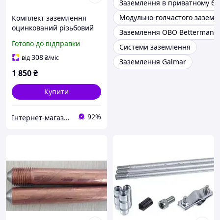
Заземлення в приватному бу
Модульно-голчастого заземл
Комплект заземлення
оцинкований різьбовий
Заземлення OBO Bettermann
D-16 мм, L-3м
Готово до відправки
Системи заземлення
308
від
₴
/міс
Заземлення Galmar
1 850
₴
Купити
92%
Інтернет-магазин "Сервіс-М"