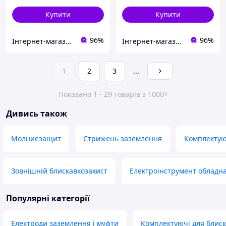
Купити
Купити
96%
96%
Інтернет-магазин "GoodParts"
Інтернет-магазин "GoodParts"
1
2
3
...
Показано 1 - 29 товарів з 1000+
Дивись також
Молниезащит
Стрижень заземлення
Комплектую
Зовнішній блискавкозахист
Електроінструмент обладн
Популярні категорії
Електроди заземлення і муфти
Комплектуючі для блис