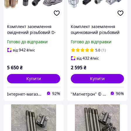
Комплект заземлення
Комплект заземлення
оміднений різьбовий D-
оцинкований різьбовий
14,2 мм, L-6м GALMAR
D-16 мм, L-4,5м
Готово до відправки
Готово до відправки
942
від
₴
/міс
5.0
(1)
432
від
₴
/міс
5 650
₴
2 595
₴
Купити
Купити
92%
96%
Інтернет-магазин "Сервіс-М"
"Магнетрон" © Інтернет-магазин запчастин та аксесуарів для побутової техніки