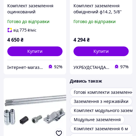
Комплект заземлення
Комплект заземлення
оцинкований
обміднений ф14.2, 5/8"
безмуфтовий
Anchor L=6000 мм
Готово до відправки
Готово до відправки
заклепувальний D-20мм,
L-7,5м
775
від
₴
/міс
4 650
₴
4 294
₴
Купити
Купити
92%
97%
Інтернет-магазин "Сервіс-М"
УКРБУДСТАНДАРТ
Дивись також
Готові комплекти заземлення
Заземлення з нержавійки
Комплект модульного заземл
Модульне заземлення
Комплект заземлення 6 м