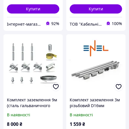
Купити
Купити
92%
100%
Інтернет-магазин "Сервіс-М"
ТОВ "Кабельні системи"
Комплект заземлення 9м
Комплект заземлення 3м
(сталь гальваничного
різьбовий D16мм
цинкування) Артикул
оцинкований
В наявності
В наявності
5000750.UA
8 000
₴
1 559
₴